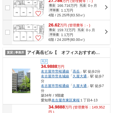
27.786
万
円
(管理費等：- )
166.716万円
0ヶ月
敷金
礼金
1.1
万円
坪単価
4階 / 25.25坪(83.50㎡)
26.62
万
円
(管理費等：- )
159.72万円
0ヶ月
敷金
礼金
1.1
万円
坪単価
6階 / 24.20坪(80.00㎡)
アイ高岳ビル【 オフィスおすすめ 】
賃貸 | 事務所
礼0
34.9888
万円
名古屋市営桜通線
「
高岳
」駅 徒歩2分
名古屋市営名城線
「
久屋大通
」駅 徒歩7
分
名古屋市営桜通線
「
久屋大通
」駅 徒歩7
分
築34年 / 9階建
愛知県
名古屋市東区
東桜
１丁目4-13
34.9888
万
円
(管理費等：149,952
円 )