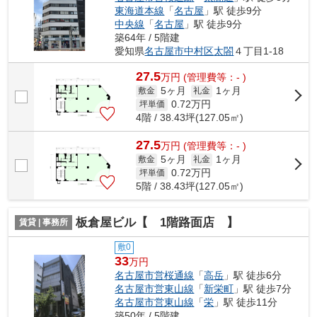
東海道本線
「
名古屋
」駅 徒歩9分
中央線
「
名古屋
」駅 徒歩9分
築64年 / 5階建
愛知県
名古屋市中村区
太閤
４丁目1-18
27.5
万
円
(管理費等：- )
5ヶ月
1ヶ月
敷金
礼金
0.72
万円
坪単価
4階 / 38.43坪(127.05㎡)
27.5
万
円
(管理費等：- )
5ヶ月
1ヶ月
敷金
礼金
0.72
万円
坪単価
5階 / 38.43坪(127.05㎡)
板倉屋ビル【 1階路面店 】
賃貸 | 事務所
敷0
33
万円
名古屋市営桜通線
「
高岳
」駅 徒歩6分
名古屋市営東山線
「
新栄町
」駅 徒歩7分
名古屋市営東山線
「
栄
」駅 徒歩11分
築50年 / 5階建