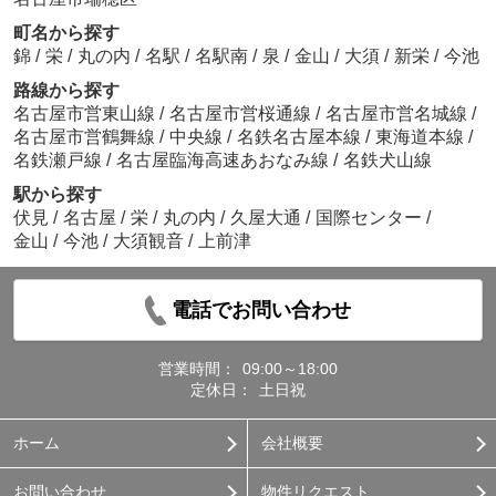
町名から探す
錦
/
栄
/
丸の内
/
名駅
/
名駅南
/
泉
/
金山
/
大須
/
新栄
/
今池
路線から探す
名古屋市営東山線
/
名古屋市営桜通線
/
名古屋市営名城線
/
名古屋市営鶴舞線
/
中央線
/
名鉄名古屋本線
/
東海道本線
/
名鉄瀬戸線
/
名古屋臨海高速あおなみ線
/
名鉄犬山線
駅から探す
伏見
/
名古屋
/
栄
/
丸の内
/
久屋大通
/
国際センター
/
金山
/
今池
/
大須観音
/
上前津
電話でお問い合わせ
営業時間：
09:00～18:00
定休日：
土日祝
ホーム
会社概要
お問い合わせ
物件リクエスト