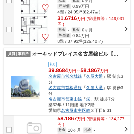
0ヶ月
敷金
-
礼金
0.99
万円
坪単価
4階 / 24.95坪(82.47㎡)
31.6716
万
円
(管理費等：146,031
円 )
0ヶ月
敷金
-
礼金
0.84
万円
坪単価
8階 / 37.93坪(125.40㎡)
オーキッドプレイス名古屋錦ビル【 オフィスおすすめ 】
賃貸 | 事務所
礼0
39.8684
58.1867
万円～
万円
名古屋市営名城線
「
久屋大通
」駅 徒歩3
分
名古屋市営桜通線
「
久屋大通
」駅 徒歩3
分
名古屋市営東山線
「
栄
」駅 徒歩7分
築32年 / 11階建 地下2階
愛知県
名古屋市中区
錦
３丁目5-31
58.1867
万
円
(管理費等：134,277
円 )
10ヶ月
敷金
礼金
-