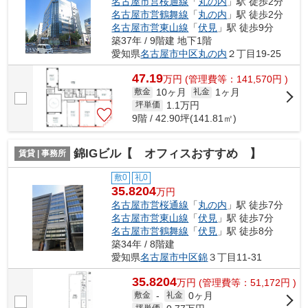
名古屋市営桜通線
「
丸の内
」駅 徒歩2分
名古屋市営鶴舞線
「
丸の内
」駅 徒歩2分
名古屋市営東山線
「
伏見
」駅 徒歩9分
築37年 / 9階建 地下1階
愛知県
名古屋市中区
丸の内
２丁目19-25
47.19
万
円
(管理費等：141,570円 )
10ヶ月
1ヶ月
敷金
礼金
1.1
万円
坪単価
9階 / 42.90坪(141.81㎡)
錦IGビル【 オフィスおすすめ 】
賃貸 | 事務所
敷0
礼0
35.8204
万円
名古屋市営桜通線
「
丸の内
」駅 徒歩7分
名古屋市営東山線
「
伏見
」駅 徒歩7分
名古屋市営鶴舞線
「
伏見
」駅 徒歩8分
築34年 / 8階建
愛知県
名古屋市中区
錦
３丁目11-31
35.8204
万
円
(管理費等：51,172円 )
0ヶ月
敷金
-
礼金