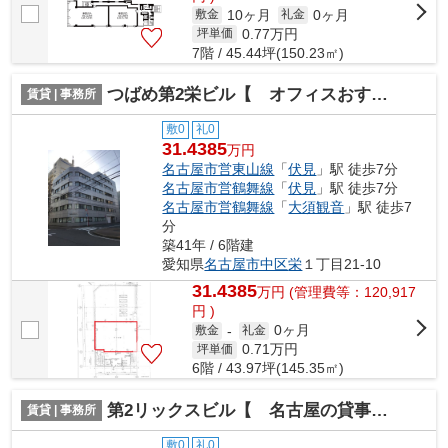
10ヶ月
0ヶ月
敷金
礼金
0.77
万円
坪単価
7階 / 45.44坪(150.23㎡)
つばめ第2栄ビル【 オフィスおすすめ 】
賃貸 | 事務所
敷0
礼0
31.4385
万円
名古屋市営東山線
「
伏見
」駅 徒歩7分
名古屋市営鶴舞線
「
伏見
」駅 徒歩7分
名古屋市営鶴舞線
「
大須観音
」駅 徒歩7
分
築41年 / 6階建
愛知県
名古屋市中区
栄
１丁目21-10
31.4385
万
円
(管理費等：120,917
円 )
0ヶ月
敷金
-
礼金
0.71
万円
坪単価
6階 / 43.97坪(145.35㎡)
第2リックスビル【 名古屋の貸事務所・貸オフィス 】
賃貸 | 事務所
敷0
礼0