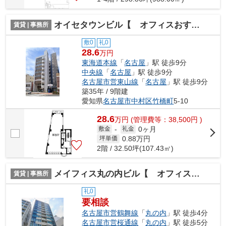
オイセタウンビル【 オフィスおすすめ 】
賃貸 | 事務所
敷0
礼0
28.6
万円
東海道本線
「
名古屋
」駅 徒歩9分
中央線
「
名古屋
」駅 徒歩9分
名古屋市営東山線
「
名古屋
」駅 徒歩9分
築35年 / 9階建
愛知県
名古屋市中村区
竹橋町
5-10
28.6
万
円
(管理費等：38,500円 )
0ヶ月
敷金
-
礼金
0.88
万円
坪単価
2階 / 32.50坪(107.43㎡)
メイフィス丸の内ビル【 オフィスおすすめ 】
賃貸 | 事務所
礼0
要相談
名古屋市営鶴舞線
「
丸の内
」駅 徒歩4分
名古屋市営桜通線
「
丸の内
」駅 徒歩5分