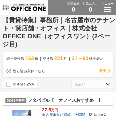
閲覧履歴
お気に入り
メニュー
0
0
【賃貸特集】事務所｜名古屋市のテナン
ト・貸店舗・オフィス｜株式会社
OFFICE ONE（オフィスワン）(2ペー
ジ目)
163
221
31～60
該当物件数
棟
空き数
件
棟を表示
変更
絞り込み条件：
なし
空き物件のみ
フタバビル【 オフィスおすすめ 】
賃貸 | 事務所
27.5
万円
名古屋市営桜通線
「
太閤通
」駅 徒歩8分