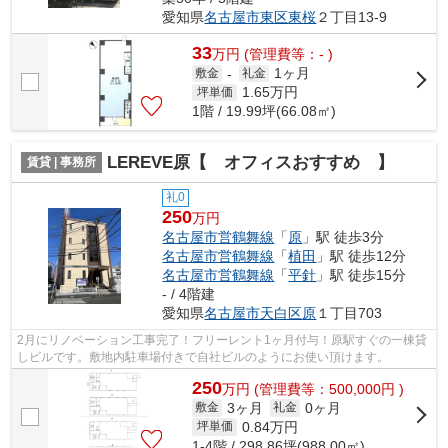
愛知県
名古屋市東区
東桜
２丁目13-9
33
万
円
(管理費等：- )
1ヶ月
敷金
-
礼金
1.65
万円
坪単価
1階 / 19.99坪(66.08㎡)
LEREVE原【 オフィスおすすめ 】
賃貸 | 事務所
礼0
250
万円
名古屋市営鶴舞線
「
原
」駅 徒歩3分
名古屋市営鶴舞線
「
植田
」駅 徒歩12分
名古屋市営鶴舞線
「
平針
」駅 徒歩15分
- / 4階建
愛知県
名古屋市天白区
原
１丁目703
2月にリノベーション工事完了！フリーレント1ヶ月付与！原駅すぐの一棟貸
しビルです。敷地内駐車場付きで自社ビルのようにお使い頂けます。
250
万
円
(管理費等：500,000円 )
3ヶ月
0ヶ月
敷金
礼金
0.84
万円
坪単価
1-4階 / 298.86坪(988.00㎡)