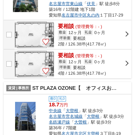
名古屋市営東山線
「
伏見
」駅 徒歩8分
築16年 / 12階建 地下1階
愛知県
名古屋市中区
丸の内
１丁目17-29
要相談
(管理費等：- )
12ヶ月
0ヶ月
敷金
礼金
要相談
坪単価
2階 / 126.38坪(417.78㎡)
要相談
(管理費等：- )
12ヶ月
0ヶ月
敷金
礼金
要相談
坪単価
4階 / 126.38坪(417.78㎡)
ST PLAZA OZONE【 オフィスおすすめ 】
賃貸 | 事務所
敷0
礼0
18.7
万円
中央線
「
大曽根
」駅 徒歩3分
名古屋市営名城線
「
大曽根
」駅 徒歩3分
名鉄瀬戸線
「
大曽根
」駅 徒歩3分
築36年 / 7階建
愛知県
名古屋市北区
大曽根
３丁目8-19