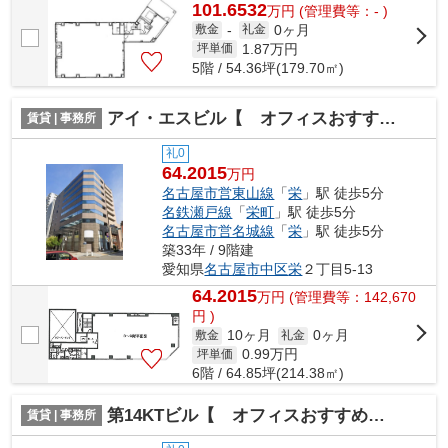
101.6532
万
円
(管理費等：- )
0ヶ月
敷金
-
礼金
1.87
万円
坪単価
5階 / 54.36坪(179.70㎡)
アイ・エスビル【 オフィスおすすめ 】
賃貸 | 事務所
礼0
64.2015
万円
名古屋市営東山線
「
栄
」駅 徒歩5分
名鉄瀬戸線
「
栄町
」駅 徒歩5分
名古屋市営名城線
「
栄
」駅 徒歩5分
築33年 / 9階建
愛知県
名古屋市中区
栄
２丁目5-13
64.2015
万
円
(管理費等：142,670
円 )
10ヶ月
0ヶ月
敷金
礼金
0.99
万円
坪単価
6階 / 64.85坪(214.38㎡)
第14KTビル【 オフィスおすすめ 】
賃貸 | 事務所