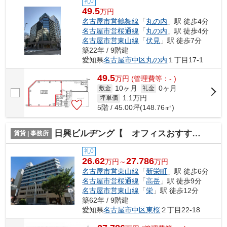
礼0
49.5
万円
名古屋市営鶴舞線
「
丸の内
」駅 徒歩4分
名古屋市営桜通線
「
丸の内
」駅 徒歩4分
名古屋市営東山線
「
伏見
」駅 徒歩7分
築22年 / 9階建
愛知県
名古屋市中区
丸の内
１丁目17-1
49.5
万
円
(管理費等：- )
10ヶ月
0ヶ月
敷金
礼金
1.1
万円
坪単価
5階 / 45.00坪(148.76㎡)
日興ビルヂング【 オフィスおすすめ 】
賃貸 | 事務所
礼0
26.62
27.786
万円～
万円
名古屋市営東山線
「
新栄町
」駅 徒歩6分
名古屋市営桜通線
「
高岳
」駅 徒歩9分
名古屋市営東山線
「
栄
」駅 徒歩12分
築62年 / 9階建
愛知県
名古屋市中区
東桜
２丁目22-18