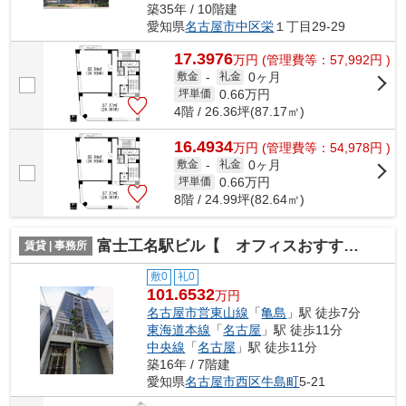
築35年 / 10階建
愛知県
名古屋市中区
栄
１丁目29-29
17.3976
万
円
(管理費等：57,992円 )
0ヶ月
敷金
-
礼金
0.66
万円
坪単価
4階 / 26.36坪(87.17㎡)
16.4934
万
円
(管理費等：54,978円 )
0ヶ月
敷金
-
礼金
0.66
万円
坪単価
8階 / 24.99坪(82.64㎡)
富士工名駅ビル【 オフィスおすすめ 】
賃貸 | 事務所
敷0
礼0
101.6532
万円
名古屋市営東山線
「
亀島
」駅 徒歩7分
東海道本線
「
名古屋
」駅 徒歩11分
中央線
「
名古屋
」駅 徒歩11分
築16年 / 7階建
愛知県
名古屋市西区
牛島町
5-21