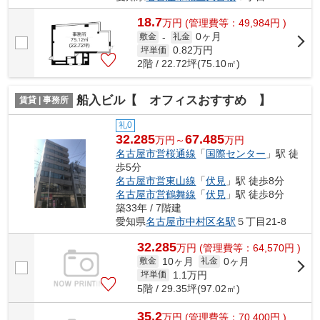
18.7
万
円
(管理費等：49,984円 )
0ヶ月
敷金
-
礼金
0.82
万円
坪単価
2階 / 22.72坪(75.10㎡)
船入ビル【 オフィスおすすめ 】
賃貸 | 事務所
礼0
32.285
67.485
万円～
万円
名古屋市営桜通線
「
国際センター
」駅 徒
歩5分
名古屋市営東山線
「
伏見
」駅 徒歩8分
名古屋市営鶴舞線
「
伏見
」駅 徒歩8分
築33年 / 7階建
愛知県
名古屋市中村区
名駅
５丁目21-8
32.285
万
円
(管理費等：64,570円 )
10ヶ月
0ヶ月
敷金
礼金
1.1
万円
坪単価
5階 / 29.35坪(97.02㎡)
35.2
万
円
(管理費等：70,400円 )