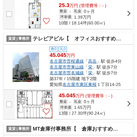
25.3
万
円
(管理費等：- )
0ヶ月
敷金
-
礼金
1.39
万円
坪単価
10階 / 18.14坪(60.00㎡)
テレピアビル【 オフィスおすすめ 】
賃貸 | 事務所
敷0
礼0
45.045
万円
名古屋市営桜通線
「
高岳
」駅 徒歩4分
名古屋市営東山線
「
栄
」駅 徒歩7分
名古屋市営名城線
「
栄
」駅 徒歩7分
築37年 / 15階建 地下2階
愛知県
名古屋市東区
東桜
１丁目14-25
45.045
万
円
(管理費等：- )
0ヶ月
敷金
-
礼金
1.65
万円
坪単価
13階 / 27.30坪(90.24㎡)
MT倉庫付事務所【 倉庫おすすめ 】
賃貸 | 事務所