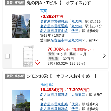
丸の内A・Tビル【 オフィスおすすめ 】
賃貸 | 事務所
礼0
70.3824
万円
名古屋市営鶴舞線
「
丸の内
」駅 徒歩1分
名古屋市営桜通線
「
丸の内
」駅 徒歩1分
名古屋市営東山線
「
伏見
」駅 徒歩9分
築17年 / 10階建
愛知県
名古屋市中区
丸の内
２丁目16-3
70.3824
万
円
(管理費等：- )
10ヶ月
0ヶ月
敷金
礼金
1.32
万円
坪単価
3階 / 53.32坪(176.26㎡)
シモン10栄【 オフィスおすすめ 】
賃貸 | 事務所
敷0
礼0
16.4934
17.3976
万円～
万円
名古屋市営鶴舞線
「
大須観音
」駅 徒歩7
分
名古屋市営東山線
「
伏見
」駅 徒歩8分
名古屋市営鶴舞線
「
伏見
」駅 徒歩8分