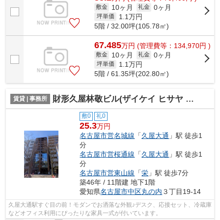
10ヶ月
0ヶ月
敷金
礼金
1.1
万円
坪単価
5階 / 32.00坪(105.78㎡)
67.485
万
円
(管理費等：134,970円 )
10ヶ月
0ヶ月
敷金
礼金
1.1
万円
坪単価
5階 / 61.35坪(202.80㎡)
財形久屋林敬ビル(ザイケイ ヒサヤ リンケイ ビル)【 オフィスおすすめ 】
賃貸 | 事務所
敷0
礼0
25.3
万円
名古屋市営名城線
「
久屋大通
」駅 徒歩1
分
名古屋市営桜通線
「
久屋大通
」駅 徒歩1
分
名古屋市営東山線
「
栄
」駅 徒歩7分
築46年 / 11階建 地下1階
愛知県
名古屋市中区
丸の内
３丁目19-14
久屋大通駅すぐ目の前！モダンでお洒落な外観♪デスク、応接セット、冷蔵庫
などオフィス利用にぴったりな家具一式が付いています。