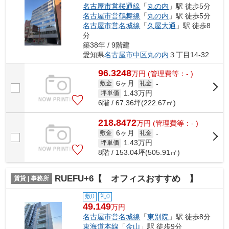
名古屋市営桜通線
「
丸の内
」駅 徒歩5分
名古屋市営鶴舞線
「
丸の内
」駅 徒歩5分
名古屋市営名城線
「
久屋大通
」駅 徒歩8
分
築38年 / 9階建
愛知県
名古屋市中区
丸の内
３丁目14-32
96.3248
万
円
(管理費等：- )
6ヶ月
敷金
礼金
-
1.43
万円
坪単価
6階 / 67.36坪(222.67㎡)
218.8472
万
円
(管理費等：- )
6ヶ月
敷金
礼金
-
1.43
万円
坪単価
8階 / 153.04坪(505.91㎡)
RUEFU+6【 オフィスおすすめ 】
賃貸 | 事務所
敷0
礼0
49.149
万円
名古屋市営名城線
「
東別院
」駅 徒歩8分
東海道本線
「
金山
」駅 徒歩9分