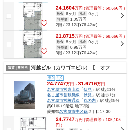
24.1604
万
円
(管理費等：68,666円 )
6ヶ月
0ヶ月
敷金
礼金
1.05
万円
坪単価
2階 / 23.12坪(76.42㎡)
21.8715
万
円
(管理費等：68,666円 )
8ヶ月
0ヶ月
敷金
礼金
0.95
万円
坪単価
3階 / 23.12坪(76.42㎡)
河越ビル（カワゴエビル）【 オフィスおすすめ 】
賃貸 | 事務所
敷0
礼0
24.7747
31.6716
万円～
万円
名古屋市営東山線
「
伏見
」駅 徒歩1分
名古屋市営鶴舞線
「
伏見
」駅 徒歩1分
名古屋市営桜通線
「
丸の内
」駅 徒歩8分
築61年 / 9階建 地下2階
愛知県
名古屋市中区
錦
２丁目17-30
24.7747
万
円
(管理費等：105,105
円 )