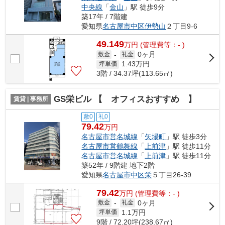
中央線
「
金山
」駅 徒歩9分
築17年 / 7階建
愛知県
名古屋市中区
伊勢山
２丁目9-6
49.149
万
円
(管理費等：- )
0ヶ月
敷金
-
礼金
1.43
万円
坪単価
3階 / 34.37坪(113.65㎡)
GS栄ビル 【 オフィスおすすめ 】
賃貸 | 事務所
敷0
礼0
79.42
万円
名古屋市営名城線
「
矢場町
」駅 徒歩3分
名古屋市営鶴舞線
「
上前津
」駅 徒歩11分
名古屋市営名城線
「
上前津
」駅 徒歩11分
築52年 / 9階建 地下2階
愛知県
名古屋市中区
栄
５丁目26-39
79.42
万
円
(管理費等：- )
0ヶ月
敷金
-
礼金
1.1
万円
坪単価
9階 / 72.20坪(238.67㎡)