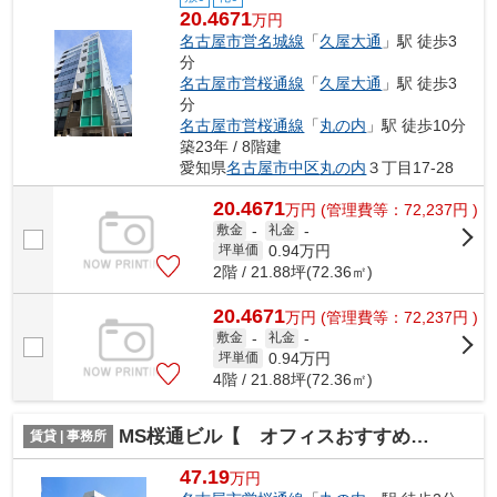
20.4671
万円
名古屋市営名城線
「
久屋大通
」駅 徒歩3
分
名古屋市営桜通線
「
久屋大通
」駅 徒歩3
分
名古屋市営桜通線
「
丸の内
」駅 徒歩10分
築23年 / 8階建
愛知県
名古屋市中区
丸の内
３丁目17-28
20.4671
万
円
(管理費等：72,237円 )
敷金
-
礼金
-
0.94
万円
坪単価
2階 / 21.88坪(72.36㎡)
20.4671
万
円
(管理費等：72,237円 )
敷金
-
礼金
-
0.94
万円
坪単価
4階 / 21.88坪(72.36㎡)
MS桜通ビル【 オフィスおすすめ 】
賃貸 | 事務所
47.19
万円