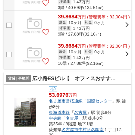
1.43
万円
坪単価
3階 / 40.69坪(134.51㎡)
39.8684
万
円
(管理費等：92,004円 )
10ヶ月
0ヶ月
敷金
礼金
1.43
万円
坪単価
9階 / 27.88坪(92.16㎡)
39.8684
万
円
(管理費等：92,004円 )
10ヶ月
0ヶ月
敷金
礼金
1.43
万円
坪単価
10階 / 27.88坪(92.16㎡)
広小路ESビル【 オフィスおすすめ 】
賃貸 | 事務所
礼0
53.6976
万円
名古屋市営桜通線
「
国際センター
」駅 徒
歩8分
東海道本線
「
名古屋
」駅 徒歩8分
中央線
「
名古屋
」駅 徒歩8分
築35年 / 9階建 地下1階
愛知県
名古屋市中村区
名駅南
１丁目17-