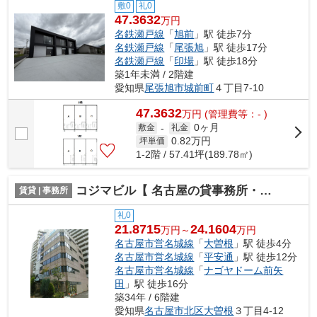
敷0
礼0
47.3632
万円
名鉄瀬戸線
「
旭前
」駅 徒歩7分
名鉄瀬戸線
「
尾張旭
」駅 徒歩17分
名鉄瀬戸線
「
印場
」駅 徒歩18分
築1年未満 / 2階建
愛知県
尾張旭市
城前町
４丁目7-10
47.3632
万
円
(管理費等：- )
0ヶ月
敷金
-
礼金
0.82
万円
坪単価
1-2階 / 57.41坪(189.78㎡)
コジマビル【 名古屋の貸事務所・貸オフィス 】
賃貸 | 事務所
礼0
21.8715
24.1604
万円～
万円
名古屋市営名城線
「
大曽根
」駅 徒歩4分
名古屋市営名城線
「
平安通
」駅 徒歩12分
名古屋市営名城線
「
ナゴヤドーム前矢
田
」駅 徒歩16分
築34年 / 6階建
愛知県
名古屋市北区
大曽根
３丁目4-12