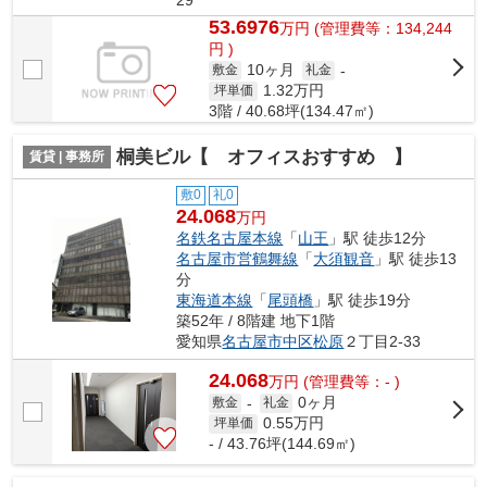
29
53.6976
万
円
(管理費等：134,244
円 )
10ヶ月
敷金
礼金
-
1.32
万円
坪単価
3階 / 40.68坪(134.47㎡)
桐美ビル【 オフィスおすすめ 】
賃貸 | 事務所
敷0
礼0
24.068
万円
名鉄名古屋本線
「
山王
」駅 徒歩12分
名古屋市営鶴舞線
「
大須観音
」駅 徒歩13
分
東海道本線
「
尾頭橋
」駅 徒歩19分
築52年 / 8階建 地下1階
愛知県
名古屋市中区
松原
２丁目2-33
24.068
万
円
(管理費等：- )
0ヶ月
敷金
-
礼金
0.55
万円
坪単価
- / 43.76坪(144.69㎡)