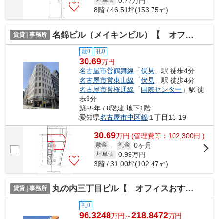
0.77
万円
坪単価
8階 / 46.51坪(153.75㎡)
名錦ビル（メイキンビル）【 オフィスおすすめ 】
賃貸 | 事務所
敷0
礼0
30.69
万円
名古屋市営鶴舞線
「
伏見
」駅 徒歩4分
名古屋市営東山線
「
伏見
」駅 徒歩4分
名古屋市営桜通線
「
国際センター
」駅 徒
歩9分
築55年 / 8階建 地下1階
愛知県
名古屋市中区
錦
１丁目13-19
30.69
万
円
(管理費等：102,300円 )
0ヶ月
敷金
-
礼金
0.99
万円
坪単価
3階 / 31.00坪(102.47㎡)
丸の内三丁目ビル【 オフィスおすすめ 】
賃貸 | 事務所
礼0
96.3248
218.8472
万円～
万円