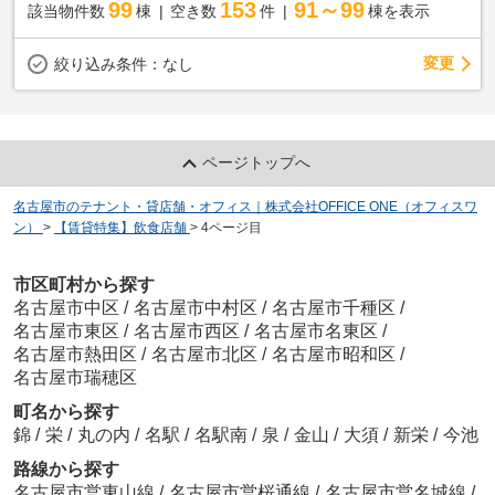
99
153
91～99
該当物件数
棟
空き数
件
棟を表示
変更
絞り込み条件：
なし
ページトップへ
名古屋市のテナント・貸店舗・オフィス｜株式会社OFFICE ONE（オフィスワ
ン）
>
【賃貸特集】飲食店舗
>
4ページ目
市区町村から探す
名古屋市中区
/
名古屋市中村区
/
名古屋市千種区
/
名古屋市東区
/
名古屋市西区
/
名古屋市名東区
/
名古屋市熱田区
/
名古屋市北区
/
名古屋市昭和区
/
名古屋市瑞穂区
町名から探す
錦
/
栄
/
丸の内
/
名駅
/
名駅南
/
泉
/
金山
/
大須
/
新栄
/
今池
路線から探す
名古屋市営東山線
/
名古屋市営桜通線
/
名古屋市営名城線
/