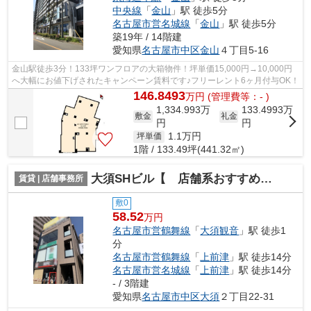
中央線
「
金山
」駅 徒歩5分
名古屋市営名城線
「
金山
」駅 徒歩5分
築19年 / 14階建
愛知県
名古屋市中区
金山
４丁目5-16
金山駅徒歩3分！133坪ワンフロアの大箱物件！坪単価15,000円→10,000円
へ大幅にお値下げされたキャンペーン賃料です♪フリーレント6ヶ月付与OK！
146.8493
万
円
(管理費等：- )
1,334.993万
133.4993万
敷金
礼金
円
円
1.1
万円
坪単価
1階 / 133.49坪(441.32㎡)
大須SHビル【 店舗系おすすめ 】
賃貸 | 店舗事務所
敷0
58.52
万円
名古屋市営鶴舞線
「
大須観音
」駅 徒歩1
分
名古屋市営鶴舞線
「
上前津
」駅 徒歩14分
名古屋市営名城線
「
上前津
」駅 徒歩14分
- / 3階建
愛知県
名古屋市中区
大須
２丁目22-31