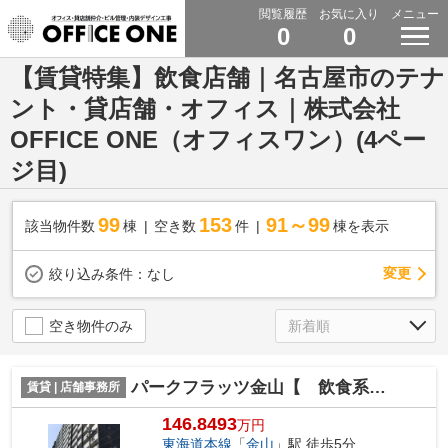
閲覧履歴
お気に入り
メニュー
0
0
【賃貸特集】飲食店舗｜名古屋市のテナ
ント・貸店舗・オフィス｜株式会社
OFFICE ONE（オフィスワン）(4ペー
ジ目)
99
153
91～99
該当物件数
棟
空き数
件
棟を表示
変更
絞り込み条件：
なし
空き物件のみ
パークフラッツ金山【 飲食系おすすめ 】
賃貸 | 店舗事務所
146.8493
万円
東海道本線
「
金山
」駅 徒歩5分