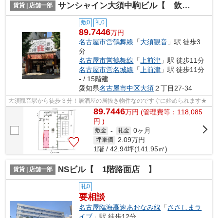
サンシャイン大須中駒ビル【 飲食系おすすめ 】
賃貸 | 店舗一部
敷0
礼0
89.7446
万円
名古屋市営鶴舞線
「
大須観音
」駅 徒歩3
分
名古屋市営鶴舞線
「
上前津
」駅 徒歩11分
名古屋市営名城線
「
上前津
」駅 徒歩11分
- / 15階建
愛知県
名古屋市中区
大須
２丁目27-34
大須観音駅から徒歩３分！居酒屋の居抜き物件なのですぐに始められます★
89.7446
万
円
(管理費等：118,085
円 )
0ヶ月
敷金
-
礼金
2.09
万円
坪単価
1階 / 42.94坪(141.95㎡)
NSビル【 1階路面店 】
賃貸 | 店舗一部
礼0
要相談
名古屋臨海高速あおなみ線
「
ささしまラ
イブ
」駅 徒歩12分