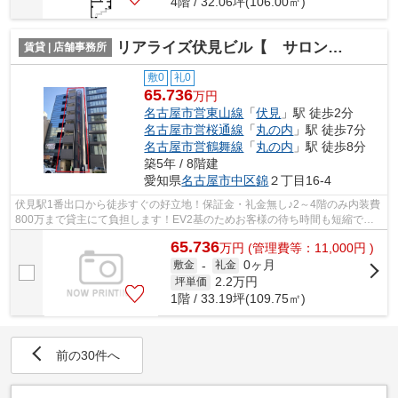
4階 / 32.06坪(106.00㎡)
リアライズ伏見ビル【 サロン系おすすめ 】
賃貸 | 店舗事務所
敷0
礼0
65.736
万円
名古屋市営東山線
「
伏見
」駅 徒歩2分
名古屋市営桜通線
「
丸の内
」駅 徒歩7分
名古屋市営鶴舞線
「
丸の内
」駅 徒歩8分
築5年 / 8階建
愛知県
名古屋市中区
錦
２丁目16-4
伏見駅1番出口から徒歩すぐの好立地！保証金・礼金無し♪2～4階のみ内装費
800万まで貸主にて負担します！EV2基のためお客様の待ち時間も短縮でき
る築浅の美麗ビルです♪
65.736
万
円
(管理費等：11,000円 )
0ヶ月
敷金
-
礼金
2.2
万円
坪単価
1階 / 33.19坪(109.75㎡)
前の30件へ