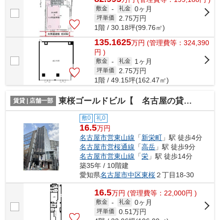
0ヶ月
敷金
-
礼金
2.75
万円
坪単価
1階 / 30.18坪(99.76㎡)
135.1625
万
円
(管理費等：324,390
円 )
1ヶ月
敷金
-
礼金
2.75
万円
坪単価
1階 / 49.15坪(162.47㎡)
東桜ゴールドビル【 名古屋の貸事務所・貸オフィス 】
賃貸 | 店舗一部
敷0
礼0
16.5
万円
名古屋市営東山線
「
新栄町
」駅 徒歩4分
名古屋市営桜通線
「
高岳
」駅 徒歩9分
名古屋市営東山線
「
栄
」駅 徒歩14分
築35年 / 10階建
愛知県
名古屋市中区
東桜
２丁目18-30
16.5
万
円
(管理費等：22,000円 )
0ヶ月
敷金
-
礼金
0.51
万円
坪単価