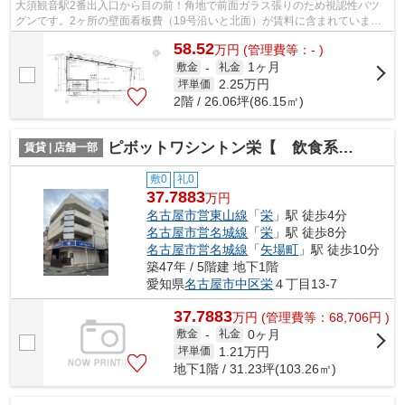
大須観音駅2番出入口から目の前！角地で前面ガラス張りのため視認性バツ
グンです。2ヶ所の壁面看板費（19号沿いと北面）が賃料に含まれていま
す。
58.52
万
円
(管理費等：- )
1ヶ月
敷金
-
礼金
2.25
万円
坪単価
2階 / 26.06坪(86.15㎡)
ピボットワシントン栄【 飲食系おすすめ 】
賃貸 | 店舗一部
敷0
礼0
37.7883
万円
名古屋市営東山線
「
栄
」駅 徒歩4分
名古屋市営名城線
「
栄
」駅 徒歩8分
名古屋市営名城線
「
矢場町
」駅 徒歩10分
築47年 / 5階建 地下1階
愛知県
名古屋市中区
栄
４丁目13-7
37.7883
万
円
(管理費等：68,706円 )
0ヶ月
敷金
-
礼金
1.21
万円
坪単価
地下1階 / 31.23坪(103.26㎡)