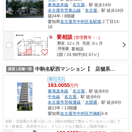
東海道本線
「
名古屋
」駅 徒歩14分
名古屋市営東山線
「
名古屋
」駅 徒歩14分
築24年 / 8階建
愛知県
名古屋市中村区
名駅南
２丁目13-
18
要相談
(管理費等：- )
12ヶ月
0ヶ月
敷金
礼金
要相談
坪単価
1階 / 24.98坪(82.57㎡)
中駒名駅西マンション【 店舗系おすすめ 】
賃貸 | 店舗一部
敷0
礼0
193.0055
万円
東海道本線
「
名古屋
」駅 徒歩6分
中央線
「
名古屋
」駅 徒歩6分
名古屋市営桜通線
「
太閤通
」駅 徒歩8分
築13年 / 13階建
愛知県
名古屋市中村区
竹橋町
6-8
名駅～太閤通の大通り沿い♪1～2階が内階段で繋がっているセット貸しで
す！飲食店、美容系サロン、クリニックなど幅広くご相談可能☆