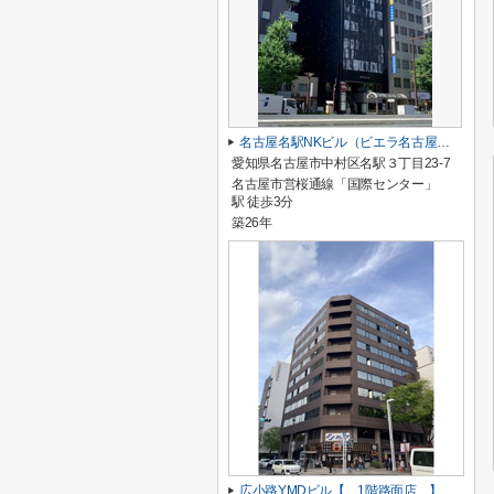
名古屋名駅NKビル（ビエラ名古屋名駅）【 サロン系おすすめ 】
愛知県名古屋市中村区名駅３丁目23-7
名古屋市営桜通線「国際センター」
駅 徒歩3分
築26年
広小路YMDビル【 1階路面店 】