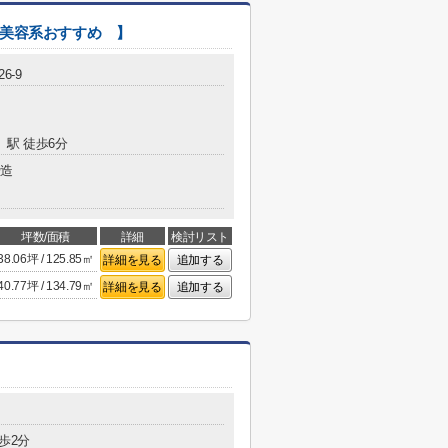
【 美容系おすすめ 】
6-9
」駅 徒歩6分
造
坪数/面積
詳細
検討リスト
38.06坪 / 125.85㎡
詳細を見る
追加する
40.77坪 / 134.79㎡
詳細を見る
追加する
歩2分