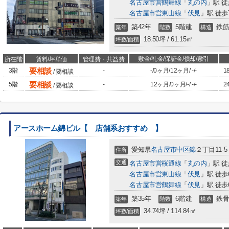
名古屋市営鶴舞線
「
丸の内
」駅 徒
名古屋市営東山線
「
伏見
」駅 徒歩
築42年
5階建
鉄筋
築年
階数
構造
18.50坪 / 61.15㎡
坪数/面積
敷金/礼金/保証金/償却/敷引
所在階
賃料/坪単価
管理費・共益費
要相談
3階
-
-
/
0ヶ月
/
12ヶ月
/
-
/
-
1
/ 要相談
要相談
5階
-
12ヶ月
/
0ヶ月
/
-
/
-
/
-
2
/ 要相談
アースホーム錦ビル【 店舗系おすすめ 】
愛知県
名古屋市中区
錦
２丁目11-5
住所
交通
名古屋市営桜通線
「
丸の内
」駅 徒
名古屋市営東山線
「
伏見
」駅 徒歩
名古屋市営鶴舞線
「
伏見
」駅 徒歩
築35年
6階建
鉄骨
築年
階数
構造
34.74坪 / 114.84㎡
坪数/面積