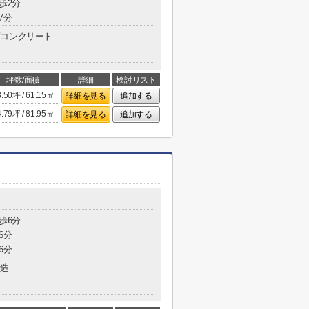
歩2分
7分
コンクリート
坪数/面積
詳細
検討リスト
8.50坪 / 61.15㎡
詳細を見る
追加する
4.79坪 / 81.95㎡
詳細を見る
追加する
歩6分
6分
6分
造