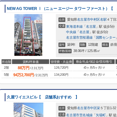
NEW AG TOWER Ⅰ（ニュー エージー タワー ファースト）
愛知県
名古屋市中村区
名駅
４丁目2
住所
交通
東海道本線
「
名古屋
」駅 徒歩5分
中央線
「
名古屋
」駅 徒歩5分
名古屋市営桜通線
「
国際センター
築9年
12階建
鉄骨
築年
階数
構造
38.06坪 / 125.85㎡
坪数/面積
敷金/礼金/保証金/償却/敷引
所在階
賃料/坪単価
管理費・共益費
88
万円
2階
126,720円
-
/
0ヶ月
/
5ヶ月
/
-
/
-
/
2.31
万円
94
万
2,700
円
5階
134,200円
-
/
0ヶ月
/
5ヶ月
/
-
/
-
/
2.31
万円
久屋ワイエスビル【 店舗系おすすめ 】
愛知県
名古屋市中区
栄
５丁目1-32
住所
交通
名古屋市営名城線
「
矢場町
」駅 徒