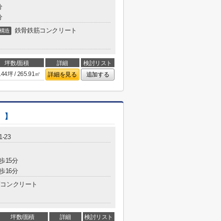
分
分
鉄骨鉄筋コンクリート
構造
坪数/面積
詳細
検討リスト
.44坪 / 265.91㎡
詳細を見る
追加する
め 】
-23
歩15分
歩16分
コンクリート
坪数/面積
詳細
検討リスト