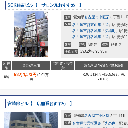
SOK住吉ビル【 サロン系おすすめ 】
愛知県
名古屋市中区
栄
３丁目11-1
住所
交通
名古屋市営東山線
「
栄
」駅 徒歩6
名古屋市営名城線
「
矢場町
」駅 徒
名古屋市営名城線
「
栄
」駅 徒歩1
-
8階建
鉄骨造
築年
階数
構造
29.02坪 / 95.93㎡
坪数/面積
所在
管理費・共益
敷金/礼金/保証金/償却/敷引
賃料/坪単価
階
費
58
万
4,173
円
-
/
105.1424万円
/
265.533万円
/
/
2.01
万
8階
-
50.00％
/
-
円
宮崎錦ビル【 店舗系おすすめ 】
愛知県
名古屋市中区
錦
２丁目4-8
住所
交通
名古屋市営桜通線
「
丸の内
」駅 徒