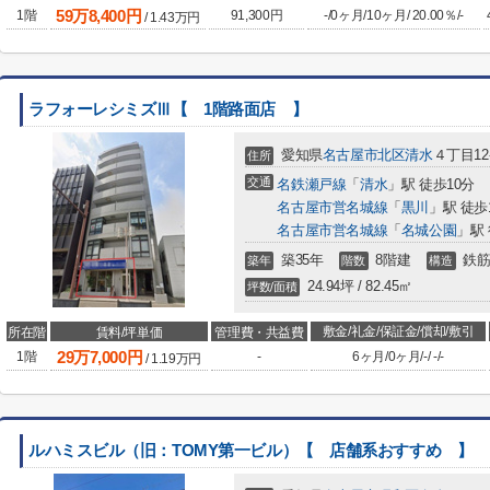
59
万
8,400
円
1階
91,300円
-
/
0ヶ月
/
10ヶ月
/
20.00％
/
-
/
1.43
万円
ラフォーレシミズⅢ【 1階路面店 】
愛知県
名古屋市北区
清水
４丁目12-
住所
交通
名鉄瀬戸線
「
清水
」駅 徒歩10分
名古屋市営名城線
「
黒川
」駅 徒歩
名古屋市営名城線
「
名城公園
」駅 
築35年
8階建
鉄筋
築年
階数
構造
24.94坪 / 82.45㎡
坪数/面積
敷金/礼金/保証金/償却/敷引
所在階
賃料/坪単価
管理費・共益費
29
万
7,000
円
1階
-
6ヶ月
/
0ヶ月
/
-
/
-
/
-
/
1.19
万円
ルハミスビル（旧：TOMY第一ビル）【 店舗系おすすめ 】