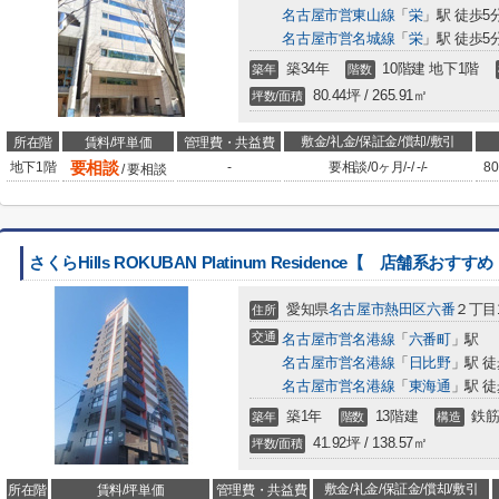
名古屋市営東山線
「
栄
」駅 徒歩5
名古屋市営名城線
「
栄
」駅 徒歩5
築34年
10階建 地下1階
築年
階数
80.44坪 / 265.91㎡
坪数/面積
敷金/礼金/保証金/償却/敷引
所在階
賃料/坪単価
管理費・共益費
要相談
地下1階
-
要相談
/
0ヶ月
/
-
/
-
/
-
80
/ 要相談
さくらHills ROKUBAN Platinum Residence【 店舗系おすす
愛知県
名古屋市熱田区
六番
２丁目1
住所
交通
名古屋市営名港線
「
六番町
」駅
名古屋市営名港線
「
日比野
」駅 徒
名古屋市営名港線
「
東海通
」駅 徒
築1年
13階建
鉄筋
築年
階数
構造
41.92坪 / 138.57㎡
坪数/面積
敷金/礼金/保証金/償却/敷引
所在階
賃料/坪単価
管理費・共益費