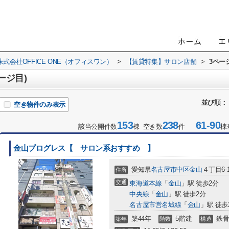
会社OFFICE ONE（オフィスワン）
>
【賃貸特集】サロン店舗
>
3ペー
ージ目)
並び順：
空き物件のみ表示
153
238
61-90
該当公開件数
棟 空き数
件
棟
金山プログレス【 サロン系おすすめ 】
愛知県
名古屋市中区
金山
４丁目6-
住所
交通
東海道本線
「
金山
」駅 徒歩2分
中央線
「
金山
」駅 徒歩2分
名古屋市営名城線
「
金山
」駅 徒歩
築44年
5階建
鉄骨
築年
階数
構造