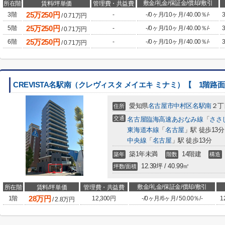
敷金/礼金/保証金/償却/敷引
所在階
賃料/坪単価
管理費・共益費
25
万
250
円
3階
-
-
/
0ヶ月
/
10ヶ月
/
40.00％
/
-
/
0.71
万円
25
万
250
円
5階
-
-
/
0ヶ月
/
10ヶ月
/
40.00％
/
-
/
0.71
万円
25
万
250
円
6階
-
-
/
0ヶ月
/
10ヶ月
/
40.00％
/
-
/
0.71
万円
CREVISTA名駅南（クレヴィスタ メイエキ ミナミ）【 1階路
愛知県
名古屋市中村区
名駅南
２丁目
住所
交通
名古屋臨海高速あおなみ線
「
ささ
東海道本線
「
名古屋
」駅 徒歩13分
中央線
「
名古屋
」駅 徒歩13分
築1年未満
14階建
築年
階数
構造
12.39坪 / 40.99㎡
坪数/面積
敷金/礼金/保証金/償却/敷引
所在階
賃料/坪単価
管理費・共益費
28
万円
1階
12,300円
-
/
0ヶ月
/
6ヶ月
/
50.00％
/
-
1
/
2.8
万円