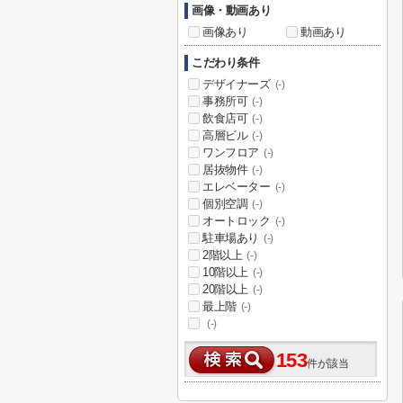
画像・動画あり
画像あり
動画あり
こだわり条件
デザイナーズ
(-)
事務所可
(-)
飲食店可
(-)
高層ビル
(-)
ワンフロア
(-)
居抜物件
(-)
エレベーター
(-)
個別空調
(-)
オートロック
(-)
駐車場あり
(-)
2階以上
(-)
10階以上
(-)
20階以上
(-)
最上階
(-)
(-)
153
件が該当