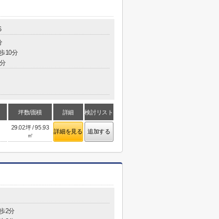
6
分
歩10分
1分
坪数/面積
詳細
検討リスト
29.02坪 / 95.93
詳細を見る
追加する
㎡
歩2分