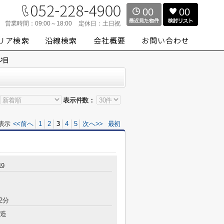
00
00
営業時間：
09:00～18:00
定休日：
土日祝
ジ目
表示件数：
表示
<<前へ
1
2
3
4
5
次へ>>
最初
19
2分
造