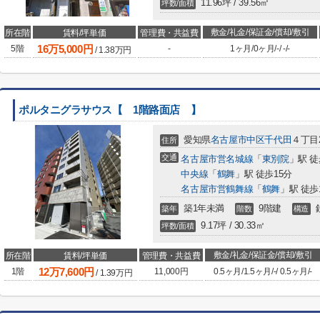
11.96坪 / 39.56㎡
坪数/面積
敷金/礼金/保証金/償却/敷引
所在階
賃料/坪単価
管理費・共益費
16
万
5,000
円
5階
-
1ヶ月
/
0ヶ月
/
-
/
-
/
-
/
1.38
万円
ポルタニグラサウス【 1階路面店 】
愛知県
名古屋市中区
千代田
４丁目2
住所
交通
名古屋市営名城線
「
東別院
」駅 徒
中央線
「
鶴舞
」駅 徒歩15分
名古屋市営鶴舞線
「
鶴舞
」駅 徒歩
築1年未満
9階建
築年
階数
構造
9.17坪 / 30.33㎡
坪数/面積
敷金/礼金/保証金/償却/敷引
所在階
賃料/坪単価
管理費・共益費
12
万
7,600
円
1階
11,000円
0.5ヶ月
/
1.5ヶ月
/
-
/
0.5ヶ月
/
-
/
1.39
万円