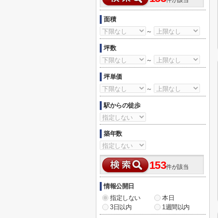
件が該当
面積
～
坪数
～
坪単価
～
駅からの徒歩
築年数
153
件が該当
情報公開日
指定しない
本日
3日以内
1週間以内