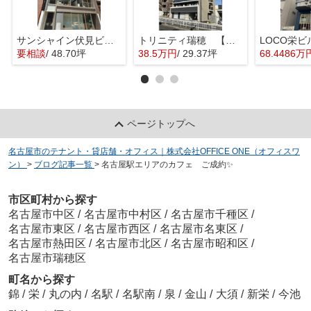
サンシャイン伏見ビル【 1階路面店 】
トリニティ瑞穂 【 店舗系おすすめ 】
要相談
/ 48.70坪
38.5万円
/ 29.37坪
68.4486万
ページトップへ
名古屋市のテナント・貸店舗・オフィス｜株式会社OFFICE ONE（オフィスワ
ン）
>
ブログ記事一覧
>
名古屋駅エリアのカフェ ご成約✨
市区町村から探す
名古屋市中区
/
名古屋市中村区
/
名古屋市千種区
/
名古屋市東区
/
名古屋市西区
/
名古屋市名東区
/
名古屋市熱田区
/
名古屋市北区
/
名古屋市昭和区
/
名古屋市瑞穂区
町名から探す
錦
/
栄
/
丸の内
/
名駅
/
名駅南
/
泉
/
金山
/
大須
/
新栄
/
今池