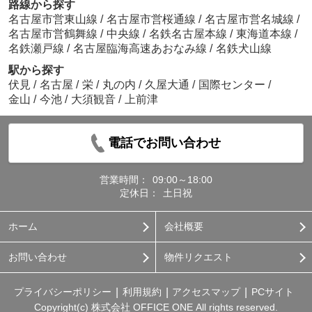
路線から探す
名古屋市営東山線
/
名古屋市営桜通線
/
名古屋市営名城線
/
名古屋市営鶴舞線
/
中央線
/
名鉄名古屋本線
/
東海道本線
/
名鉄瀬戸線
/
名古屋臨海高速あおなみ線
/
名鉄犬山線
駅から探す
伏見
/
名古屋
/
栄
/
丸の内
/
久屋大通
/
国際センター
/
金山
/
今池
/
大須観音
/
上前津
電話でお問い合わせ
営業時間：
09:00～18:00
定休日：
土日祝
ホーム
会社概要
お問い合わせ
物件リクエスト
プライバシーポリシー
利用規約
アクセスマップ
PCサイト
Copyright(c) 株式会社 OFFICE ONE All rights reserved.