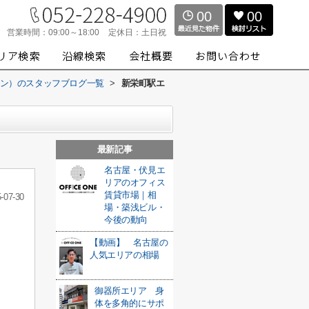
00
00
営業時間：
09:00～18:00
定休日：
土日祝
スワン）のスタッフブログ一覧
>
新栄町駅エ
最新記事
名古屋・伏見エ
リアのオフィス
賃貸市場｜相
-07-30
場・築浅ビル・
今後の動向
【動画】 名古屋の
人気エリアの相場
御器所エリア 身
体を多角的にサポ