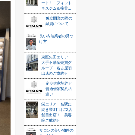
ート！ フィット
ネスジム＆接骨...
独立開業の際の
融資について
良い内装業者の見つ
け方
東区矢田エリア
大手不動産売買グ
ループ 名古屋初
出店のご成約✨
定期借家契約と
普通借家契約の
違い
栄エリア 名駅に
続き栄3丁目に2店
舗目出店！ 美容
院ご成約✨
サロンの良い物件の