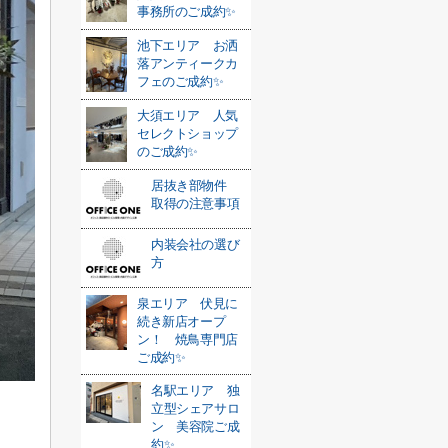
事務所のご成約✨
池下エリア お洒
落アンティークカ
フェのご成約✨
大須エリア 人気
セレクトショップ
のご成約✨
居抜き部物件
取得の注意事項
内装会社の選び
方
泉エリア 伏見に
続き新店オープ
ン！ 焼鳥専門店
ご成約✨
名駅エリア 独
立型シェアサロ
ン 美容院ご成
約✨