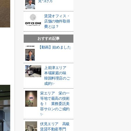
見つけ方
賃貸オフィス・
店舗の物件取得
費とは？
おすすめ記事
【動画】始めました
上前津エリア
本場家庭の味
韓国料理店のご
成約✨
栄エリア 栄の一
等地で最高の技術
を！ 業務委託美
容サロンのご成約
✨
伏見エリア 高級
賃貸不動産専門