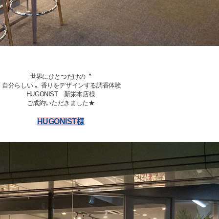
世界にひとつだけの〝
自分らしい 〟
香りをデザインする調香体験
HUGONIST 新栄本店様
ご成約いただきました★
HUGONIST様