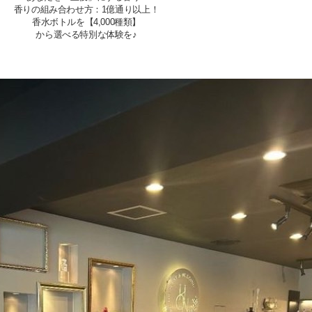
香りの組み合わせ方：1億通り以上！
香水ボトルを
【4,000種類】
から
選べる
特別な体験を
♪