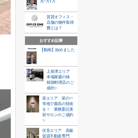
見つけ方
賃貸オフィス・
店舗の物件取得
費とは？
おすすめ記事
【動画】始めました
上前津エリア
本場家庭の味
韓国料理店のご
成約✨
栄エリア 栄の一
等地で最高の技術
を！ 業務委託美
容サロンのご成約
✨
伏見エリア 高級
賃貸不動産専門