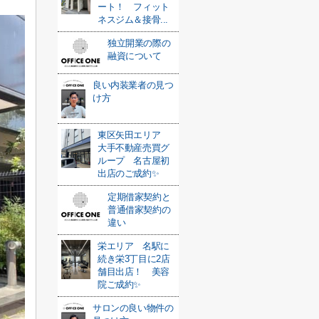
ート！ フィット
ネスジム＆接骨...
独立開業の際の
融資について
良い内装業者の見つ
け方
東区矢田エリア
大手不動産売買グ
ループ 名古屋初
出店のご成約✨
定期借家契約と
普通借家契約の
違い
栄エリア 名駅に
続き栄3丁目に2店
舗目出店！ 美容
院ご成約✨
サロンの良い物件の