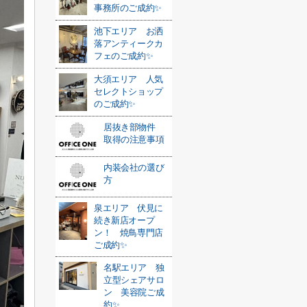
事務所のご成約✨
池下エリア お洒
落アンティークカ
フェのご成約✨
大須エリア 人気
セレクトショップ
のご成約✨
居抜き部物件
取得の注意事項
内装会社の選び
方
泉エリア 伏見に
続き新店オープ
ン！ 焼鳥専門店
ご成約✨
名駅エリア 独
立型シェアサロ
ン 美容院ご成
約✨