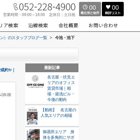
00
00
営業時間：
09:00～18:00
定休日：
土日祝
スワン）のスタッフブログ一覧
>
今池・池下
最新記事
成約✨｜
名古屋・伏見エ
リアのオフィス
賃貸市場｜相
場・築浅ビル・
-08-08
今後の動向
【動画】 名古屋の
人気エリアの相場
御器所エリア 身
体を多角的にサポ