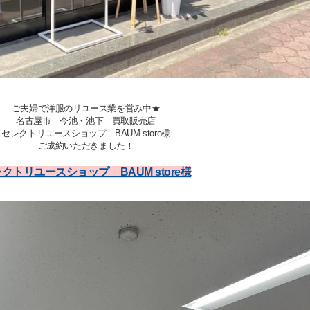
ご夫婦で洋服のリユース業を営み中★
名古屋市 今池・池下 買取販売店
セレクトリユースショップ BAUM store様
ご成約いただきました！
クトリユースショップ BAUM store様