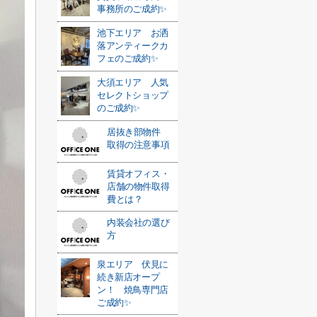
事務所のご成約✨
池下エリア お洒
落アンティークカ
フェのご成約✨
大須エリア 人気
セレクトショップ
のご成約✨
居抜き部物件
取得の注意事項
賃貸オフィス・
店舗の物件取得
費とは？
内装会社の選び
方
泉エリア 伏見に
続き新店オープ
ン！ 焼鳥専門店
ご成約✨