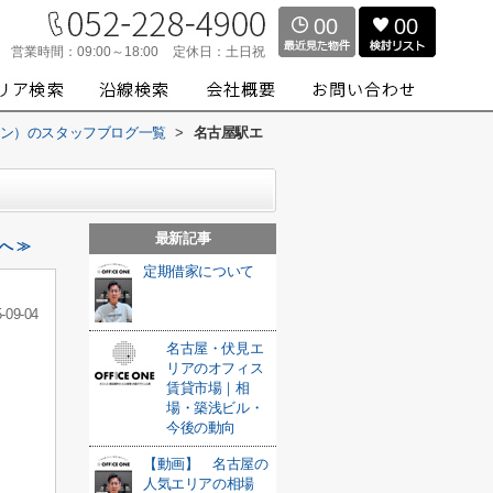
00
00
営業時間：
09:00～18:00
定休日：
土日祝
スワン）のスタッフブログ一覧
>
名古屋駅エ
最新記事
へ ≫
定期借家について
-09-04
名古屋・伏見エ
リアのオフィス
賃貸市場｜相
場・築浅ビル・
今後の動向
【動画】 名古屋の
人気エリアの相場