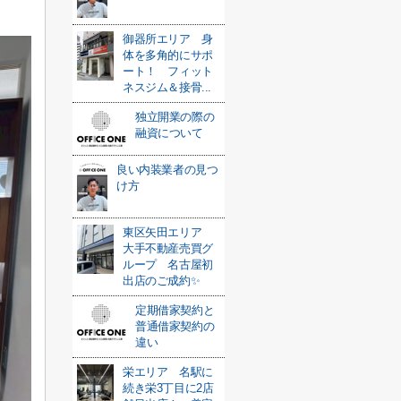
御器所エリア 身
体を多角的にサポ
ート！ フィット
ネスジム＆接骨...
独立開業の際の
融資について
良い内装業者の見つ
け方
東区矢田エリア
大手不動産売買グ
ループ 名古屋初
出店のご成約✨
定期借家契約と
普通借家契約の
違い
栄エリア 名駅に
続き栄3丁目に2店