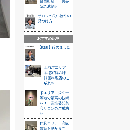
舗目出店！ 美容
院ご成約✨
サロンの良い物件の
見つけ方
おすすめ記事
【動画】始めました
上前津エリア
本場家庭の味
韓国料理店のご
成約✨
栄エリア 栄の一
等地で最高の技術
を！ 業務委託美
容サロンのご成約
✨
伏見エリア 高級
賃貸不動産専門