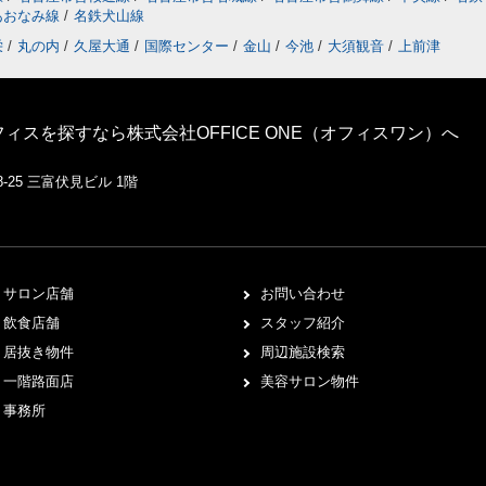
あおなみ線
/
名鉄犬山線
栄
/
丸の内
/
久屋大通
/
国際センター
/
金山
/
今池
/
大須観音
/
上前津
スを探すなら株式会社OFFICE ONE（オフィスワン）へ
-25 三富伏見ビル 1階
サロン店舗
お問い合わせ
飲食店舗
スタッフ紹介
居抜き物件
周辺施設検索
一階路面店
美容サロン物件
事務所