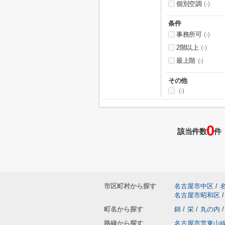
個別空調
(-)
条件
事務所可
(-)
2階以上
(-)
最上階
(-)
その他
(-)
0
該当件数
件
市区町村から探す
名古屋市中区
/
名古屋市昭和区
/
町名から探す
錦
/
栄
/
丸の内
/
路線から探す
名古屋市営東山