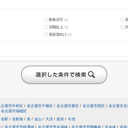
飲食店可
(-)
10階以上
(-)
美容室向け
(-)
名古屋市中村区
/
名古屋市千種区
/
名古屋市東区
/
名古屋市西区
/
名古屋市名
名古屋市瑞穂区
名駅
/
名駅南
/
泉
/
金山
/
大須
/
新栄
/
今池
線
/
名古屋市営桜通線
/
名古屋市営名城線
/
名古屋市営鶴舞線
/
中央線
/
名鉄