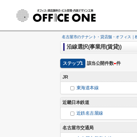
名古屋市のテナント・貸店舗・オフィス｜株式
沿線選択(事業用(賃貸))
-
ステップ1
該当公開件数
件
JR
東海道本線
近畿日本鉄道
近鉄名古屋線
名古屋市交通局