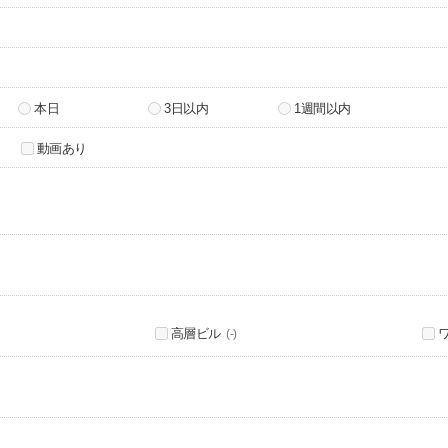
本日
3日以内
1週間以内
動画あり
高層ビル
(-)