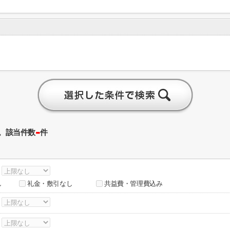
-
。該当件数
件
～
し
礼金・敷引なし
共益費・管理費込み
～
～