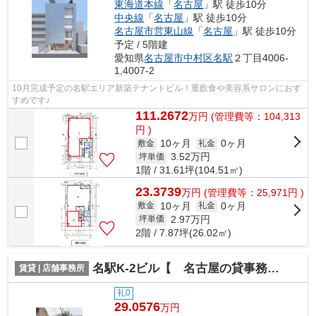
東海道本線
「
名古屋
」駅 徒歩10分
中央線
「
名古屋
」駅 徒歩10分
名古屋市営東山線
「
名古屋
」駅 徒歩10分
予定 / 5階建
愛知県
名古屋市中村区
名駅
２丁目4006-
1,4007-2
10月完成予定の名駅エリア新築テナントビル！重飲食や美容系サロンにおす
すめです♪
111.2672
万
円
(管理費等：104,313
円 )
10ヶ月
0ヶ月
敷金
礼金
3.52
万円
坪単価
1階 / 31.61坪(104.51㎡)
23.3739
万
円
(管理費等：25,971円 )
10ヶ月
0ヶ月
敷金
礼金
2.97
万円
坪単価
2階 / 7.87坪(26.02㎡)
名駅K-2ビル【 名古屋の貸事務所・貸オフィス 】
賃貸 | 店舗事務所
礼0
29.0576
万円