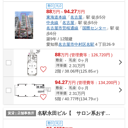
敷0
礼0
88
94.27
万円～
万円
東海道本線
「
名古屋
」駅 徒歩5分
中央線
「
名古屋
」駅 徒歩5分
名古屋市営桜通線
「
国際センター
」駅 徒
歩6分
築9年 / 12階建
愛知県
名古屋市中村区
名駅
４丁目26-9
88
万
円
(管理費等：126,720円 )
0ヶ月
敷金
-
礼金
2.31
万円
坪単価
2階 / 38.06坪(125.85㎡)
94.27
万
円
(管理費等：134,200円 )
0ヶ月
敷金
-
礼金
2.31
万円
坪単価
5階 / 40.77坪(134.79㎡)
名駅永田ビル【 サロン系おすすめ 】
賃貸 | 店舗事務所
敷0
礼0