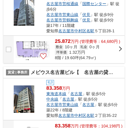
名古屋市営桜通線
「
国際センター
」駅 徒
歩6分
名古屋市営東山線
「
伏見
」駅 徒歩9分
名古屋市営鶴舞線
「
伏見
」駅 徒歩9分
築17年 / 11階建
愛知県
名古屋市中村区
名駅
５丁目28-1
25.872
万
円
(管理費等：64,680円 )
10ヶ月
0ヶ月
敷金
礼金
1.32
万円
坪単価
8階 / 19.60坪(64.79㎡)
メビウス名古屋ビル【 名古屋の貸事務所・貸オフィス 】
賃貸 | 事務所
礼0
83.358
万円
東海道本線
「
名古屋
」駅 徒歩5分
中央線
「
名古屋
」駅 徒歩5分
名古屋市営東山線
「
名古屋
」駅 徒歩5分
築22年 / 8階建
愛知県
名古屋市中村区
名駅
２丁目35-22
83.358
万
円
(管理費等：104,198円 )