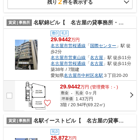
2
残り
件を表示する
名駅錦ビル【 名古屋の貸事務所・貸オフィス 】
賃貸 | 事務所
敷0
礼0
29.9442
万円
名古屋市営桜通線
「
国際センター
」駅 徒
歩2分
名古屋市営東山線
「
名古屋
」駅 徒歩11分
名古屋市営桜通線
「
名古屋
」駅 徒歩11分
築38年 / 7階建
愛知県
名古屋市中村区
名駅
３丁目20-20
29.9442
万
円
(管理費等：- )
0ヶ月
敷金
-
礼金
1.43
万円
坪単価
3階 / 20.94坪(69.22㎡)
名駅イーストビル【 名古屋の貸事務所・貸オフィス 】
賃貸 | 事務所
礼0
25.872
万円