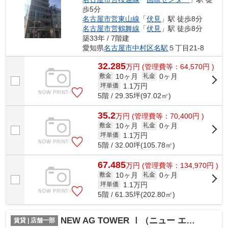
歩5分
名古屋市営東山線
「
伏見
」駅 徒歩8分
名古屋市営鶴舞線
「
伏見
」駅 徒歩8分
築33年 / 7階建
愛知県
名古屋市中村区
名駅
５丁目21-8
32.285
万
円
(管理費等：64,570円 )
10ヶ月
0ヶ月
敷金
礼金
1.1
万円
坪単価
5階 / 29.35坪(97.02㎡)
35.2
万
円
(管理費等：70,400円 )
10ヶ月
0ヶ月
敷金
礼金
1.1
万円
坪単価
5階 / 32.00坪(105.78㎡)
67.485
万
円
(管理費等：134,970円 )
10ヶ月
0ヶ月
敷金
礼金
1.1
万円
坪単価
5階 / 61.35坪(202.80㎡)
NEW AG TOWER Ⅰ（ニュー エージー タワー ファースト）【 美容系おすすめ 】
賃貸 | 店舗一部