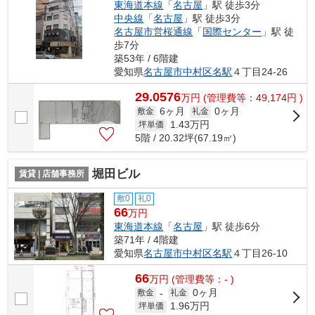
東海道本線
「
名古屋
」駅 徒歩3分
中央線
「
名古屋
」駅 徒歩3分
名古屋市営桜通線
「
国際センター
」駅 徒
歩7分
築53年 / 6階建
愛知県
名古屋市中村区
名駅
４丁目24-26
29.0576
万
円
(管理費等：49,174円 )
6ヶ月
0ヶ月
敷金
礼金
1.43
万円
坪単価
5階 / 20.32坪(67.19㎡)
堀田ビル
賃貸 | 店舗事務所
敷0
礼0
66
万円
東海道本線
「
名古屋
」駅 徒歩6分
築71年 / 4階建
愛知県
名古屋市中村区
名駅
４丁目26-10
66
万
円
(管理費等：- )
0ヶ月
敷金
-
礼金
1.96
万円
坪単価