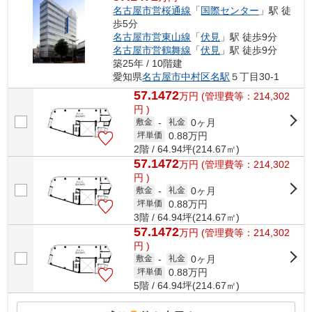
名古屋市営桜通線
「
国際センター
」駅 徒
歩5分
名古屋市営東山線
「
伏見
」駅 徒歩9分
名古屋市営鶴舞線
「
伏見
」駅 徒歩9分
築25年 / 10階建
愛知県
名古屋市中村区
名駅
５丁目30-1
57.1472
万
円
(管理費等：214,302
円 )
0ヶ月
敷金
-
礼金
0.88
万円
坪単価
2階 / 64.94坪(214.67㎡)
57.1472
万
円
(管理費等：214,302
円 )
0ヶ月
敷金
-
礼金
0.88
万円
坪単価
3階 / 64.94坪(214.67㎡)
57.1472
万
円
(管理費等：214,302
円 )
0ヶ月
敷金
-
礼金
0.88
万円
坪単価
5階 / 64.94坪(214.67㎡)