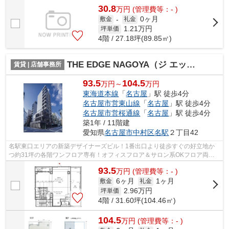
30.8
万
円
(管理費等：- )
0ヶ月
敷金
-
礼金
1.21
万円
坪単価
4階 / 27.18坪(89.85㎡)
THE EDGE NAGOYA（ジ エッジ ナゴヤ）【 サロン系おすすめ 】
賃貸 | 店舗事務所
93.5
104.5
万円～
万円
東海道本線
「
名古屋
」駅 徒歩4分
名古屋市営東山線
「
名古屋
」駅 徒歩4分
名古屋市営桜通線
「
名古屋
」駅 徒歩4分
築1年 / 11階建
愛知県
名古屋市中村区
名駅
２丁目42
名駅東口エリアの新築デザイナーズビル！1番出口より徒歩すぐの好立地か
つ約31坪の各階ワンフロア専有！オフィスフロア＆サロン系OKフロア両方
ございます♪
93.5
万
円
(管理費等：- )
6ヶ月
1ヶ月
敷金
礼金
2.96
万円
坪単価
4階 / 31.60坪(104.46㎡)
104.5
万
円
(管理費等：- )