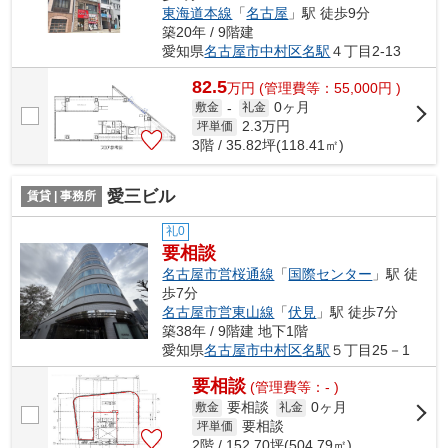
東海道本線
「
名古屋
」駅 徒歩9分
築20年 / 9階建
愛知県
名古屋市中村区
名駅
４丁目2-13
82.5
万
円
(管理費等：55,000円 )
0ヶ月
敷金
-
礼金
2.3
万円
坪単価
3階 / 35.82坪(118.41㎡)
愛三ビル
賃貸 | 事務所
礼0
要相談
名古屋市営桜通線
「
国際センター
」駅 徒
歩7分
名古屋市営東山線
「
伏見
」駅 徒歩7分
築38年 / 9階建 地下1階
愛知県
名古屋市中村区
名駅
５丁目25－1
要相談
(管理費等：- )
要相談
0ヶ月
敷金
礼金
要相談
坪単価
2階 / 152.70坪(504.79㎡)