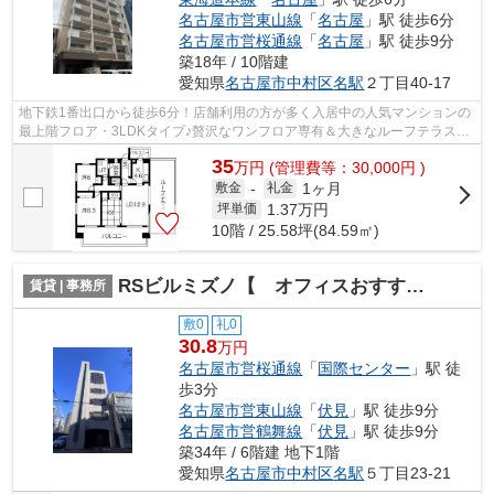
名古屋市営東山線
「
名古屋
」駅 徒歩6分
名古屋市営桜通線
「
名古屋
」駅 徒歩9分
築18年 / 10階建
愛知県
名古屋市中村区
名駅
２丁目40-17
地下鉄1番出口から徒歩6分！店舗利用の方が多く入居中の人気マンションの
最上階フロア・3LDKタイプ♪贅沢なワンフロア専有＆大きなルーフテラスと
バルコニー付きです！
35
万
円
(管理費等：30,000円 )
1ヶ月
敷金
-
礼金
1.37
万円
坪単価
10階 / 25.58坪(84.59㎡)
RSビルミズノ【 オフィスおすすめ 】
賃貸 | 事務所
敷0
礼0
30.8
万円
名古屋市営桜通線
「
国際センター
」駅 徒
歩3分
名古屋市営東山線
「
伏見
」駅 徒歩9分
名古屋市営鶴舞線
「
伏見
」駅 徒歩9分
築34年 / 6階建 地下1階
愛知県
名古屋市中村区
名駅
５丁目23-21