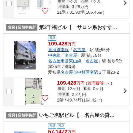
6ヶ月
1ヶ月
敷金
礼金
3.28
万円
坪単価
11階 / 31.90坪(105.45㎡)
第3千福ビル【 サロン系おすすめ 】
賃貸 | 店舗事務所
礼0
109.428
万円
東海道本線
「
名古屋
」駅 徒歩5分
中央線
「
名古屋
」駅 徒歩5分
名古屋市営東山線
「
名古屋
」駅 徒歩5分
築35年 / 8階建
愛知県
名古屋市中村区
名駅
３丁目23-2
109.428
万
円
(管理費等：- )
12ヶ月
0ヶ月
敷金
礼金
2.2
万円
坪単価
2階 / 49.74坪(164.42㎡)
いちご名駅ビル【 名古屋の貸事務所・貸オフィス 】
賃貸 | 店舗事務所
敷0
礼0
57.1472
万円