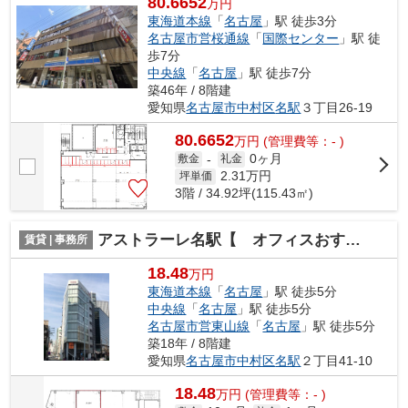
80.6652
万円
東海道本線
「
名古屋
」駅 徒歩3分
名古屋市営桜通線
「
国際センター
」駅 徒
歩7分
中央線
「
名古屋
」駅 徒歩7分
築46年 / 8階建
愛知県
名古屋市中村区
名駅
３丁目26-19
80.6652
万
円
(管理費等：- )
0ヶ月
敷金
-
礼金
2.31
万円
坪単価
3階 / 34.92坪(115.43㎡)
アストラーレ名駅【 オフィスおすすめ 】
賃貸 | 事務所
18.48
万円
東海道本線
「
名古屋
」駅 徒歩5分
中央線
「
名古屋
」駅 徒歩5分
名古屋市営東山線
「
名古屋
」駅 徒歩5分
築18年 / 8階建
愛知県
名古屋市中村区
名駅
２丁目41-10
18.48
万
円
(管理費等：- )