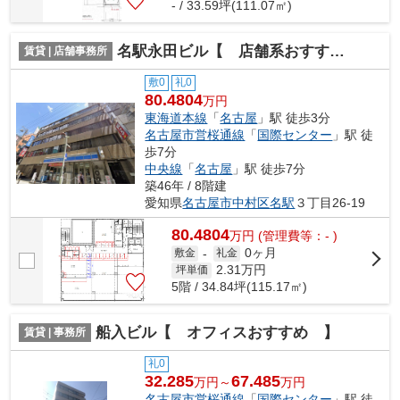
- / 33.59坪(111.07㎡)
名駅永田ビル【 店舗系おすすめ 】
賃貸 | 店舗事務所
敷0
礼0
80.4804
万円
東海道本線
「
名古屋
」駅 徒歩3分
名古屋市営桜通線
「
国際センター
」駅 徒
歩7分
中央線
「
名古屋
」駅 徒歩7分
築46年 / 8階建
愛知県
名古屋市中村区
名駅
３丁目26-19
80.4804
万
円
(管理費等：- )
0ヶ月
敷金
-
礼金
2.31
万円
坪単価
5階 / 34.84坪(115.17㎡)
船入ビル【 オフィスおすすめ 】
賃貸 | 事務所
礼0
32.285
67.485
万円～
万円
名古屋市営桜通線
「
国際センター
」駅 徒