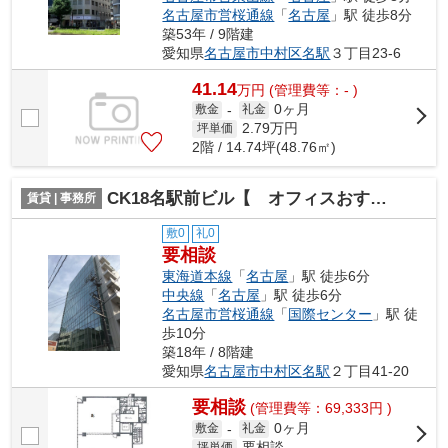
名古屋市営桜通線
「
名古屋
」駅 徒歩8分
築53年 / 9階建
愛知県
名古屋市中村区
名駅
３丁目23-6
41.14
万
円
(管理費等：- )
0ヶ月
敷金
-
礼金
2.79
万円
坪単価
2階 / 14.74坪(48.76㎡)
CK18名駅前ビル【 オフィスおすすめ 】
賃貸 | 事務所
敷0
礼0
要相談
東海道本線
「
名古屋
」駅 徒歩6分
中央線
「
名古屋
」駅 徒歩6分
名古屋市営桜通線
「
国際センター
」駅 徒
歩10分
築18年 / 8階建
愛知県
名古屋市中村区
名駅
２丁目41-20
要相談
(管理費等：69,333円 )
0ヶ月
敷金
-
礼金
要相談
坪単価