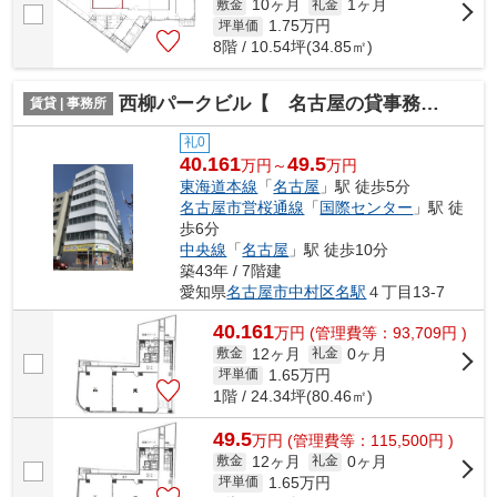
10ヶ月
1ヶ月
敷金
礼金
1.75
万円
坪単価
8階 / 10.54坪(34.85㎡)
西柳パークビル【 名古屋の貸事務所・貸オフィス 】
賃貸 | 事務所
礼0
40.161
49.5
万円～
万円
東海道本線
「
名古屋
」駅 徒歩5分
名古屋市営桜通線
「
国際センター
」駅 徒
歩6分
中央線
「
名古屋
」駅 徒歩10分
築43年 / 7階建
愛知県
名古屋市中村区
名駅
４丁目13-7
40.161
万
円
(管理費等：93,709円 )
12ヶ月
0ヶ月
敷金
礼金
1.65
万円
坪単価
1階 / 24.34坪(80.46㎡)
49.5
万
円
(管理費等：115,500円 )
12ヶ月
0ヶ月
敷金
礼金
1.65
万円
坪単価