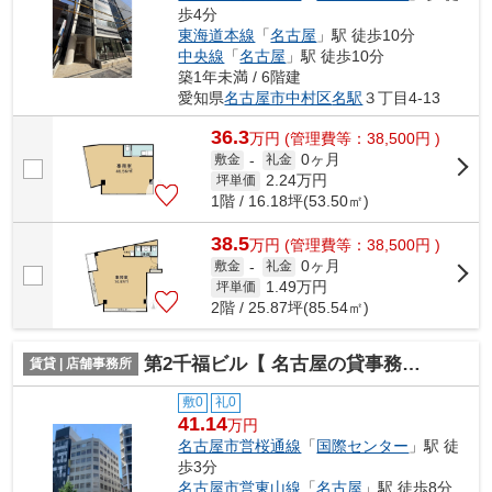
歩4分
東海道本線
「
名古屋
」駅 徒歩10分
中央線
「
名古屋
」駅 徒歩10分
築1年未満 / 6階建
愛知県
名古屋市中村区
名駅
３丁目4-13
36.3
万
円
(管理費等：38,500円 )
0ヶ月
敷金
-
礼金
2.24
万円
坪単価
1階 / 16.18坪(53.50㎡)
38.5
万
円
(管理費等：38,500円 )
0ヶ月
敷金
-
礼金
1.49
万円
坪単価
2階 / 25.87坪(85.54㎡)
第2千福ビル【 名古屋の貸事務所・貸オフィス 】
賃貸 | 店舗事務所
敷0
礼0
41.14
万円
名古屋市営桜通線
「
国際センター
」駅 徒
歩3分
名古屋市営東山線
「
名古屋
」駅 徒歩8分