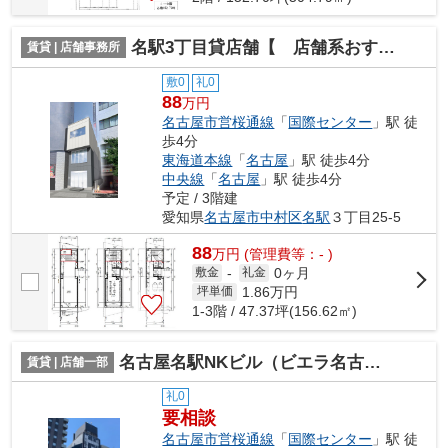
名駅3丁目貸店舗【 店舗系おすすめ 】
賃貸 | 店舗事務所
敷0
礼0
88
万円
名古屋市営桜通線
「
国際センター
」駅 徒
歩4分
東海道本線
「
名古屋
」駅 徒歩4分
中央線
「
名古屋
」駅 徒歩4分
予定 / 3階建
愛知県
名古屋市中村区
名駅
３丁目25-5
88
万
円
(管理費等：- )
0ヶ月
敷金
-
礼金
1.86
万円
坪単価
1-3階 / 47.37坪(156.62㎡)
名古屋名駅NKビル（ビエラ名古屋名駅）【 サロン系おすすめ 】
賃貸 | 店舗一部
礼0
要相談
名古屋市営桜通線
「
国際センター
」駅 徒