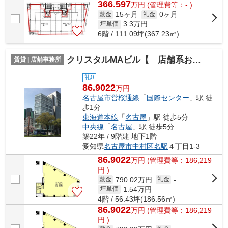
366.597
万
円
(管理費等：- )
15ヶ月
0ヶ月
敷金
礼金
3.3
万円
坪単価
6階 / 111.09坪(367.23㎡)
クリスタルMAビル【 店舗系おすすめ 】
賃貸 | 店舗事務所
礼0
86.9022
万円
名古屋市営桜通線
「
国際センター
」駅 徒
歩1分
東海道本線
「
名古屋
」駅 徒歩5分
中央線
「
名古屋
」駅 徒歩5分
築22年 / 9階建 地下1階
愛知県
名古屋市中村区
名駅
４丁目1-3
86.9022
万
円
(管理費等：186,219
円 )
790.02万円
敷金
礼金
-
1.54
万円
坪単価
4階 / 56.43坪(186.56㎡)
86.9022
万
円
(管理費等：186,219
円 )