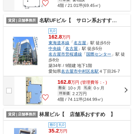
4階 / 21.01坪(69.45㎡)
名駅UFビル【 サロン系おすすめ 】
賃貸 | 店舗事務所
礼0
162.8
万円
東海道本線
「
名古屋
」駅 徒歩5分
中央線
「
名古屋
」駅 徒歩5分
名古屋市営桜通線
「
国際センター
」駅 徒
歩8分
築34年 / 9階建 地下1階
愛知県
名古屋市中村区
名駅
４丁目26-7
162.8
万
円
(管理費等：- )
10ヶ月
0ヶ月
敷金
礼金
2.2
万円
坪単価
4階 / 74.11坪(244.99㎡)
林屋ビル【 店舗系おすすめ 】
賃貸 | 店舗事務所
敷0
礼0
35.2
万円