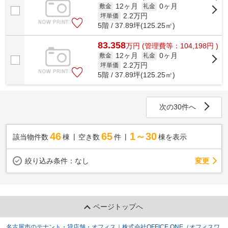
12ヶ月
0ヶ月
敷金
礼金
2.2
万円
坪単価
5階 / 37.89坪(125.25㎡)
83.358
万
円
(管理費等：104,198円 )
12ヶ月
0ヶ月
敷金
礼金
2.2
万円
坪単価
5階 / 37.89坪(125.25㎡)
次の30件へ
46
65
1～30
該当物件数
棟
空き数
件
棟を表示
変更
絞り込み条件：
なし
ページトップへ
名古屋市のテナント・貸店舗・オフィス｜株式会社OFFICE ONE（オフィスワ