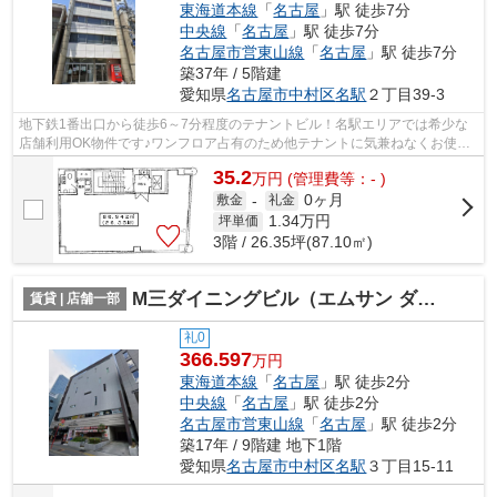
東海道本線
「
名古屋
」駅 徒歩7分
中央線
「
名古屋
」駅 徒歩7分
名古屋市営東山線
「
名古屋
」駅 徒歩7分
築37年 / 5階建
愛知県
名古屋市中村区
名駅
２丁目39-3
地下鉄1番出口から徒歩6～7分程度のテナントビル！名駅エリアでは希少な
店舗利用OK物件です♪ワンフロア占有のため他テナントに気兼ねなくお使い
頂けます。エステサロンおすすめ！
35.2
万
円
(管理費等：- )
0ヶ月
敷金
-
礼金
1.34
万円
坪単価
3階 / 26.35坪(87.10㎡)
M三ダイニングビル（エムサン ダイニングビル）【 飲食系おすすめ 】
賃貸 | 店舗一部
礼0
366.597
万円
東海道本線
「
名古屋
」駅 徒歩2分
中央線
「
名古屋
」駅 徒歩2分
名古屋市営東山線
「
名古屋
」駅 徒歩2分
築17年 / 9階建 地下1階
愛知県
名古屋市中村区
名駅
３丁目15-11