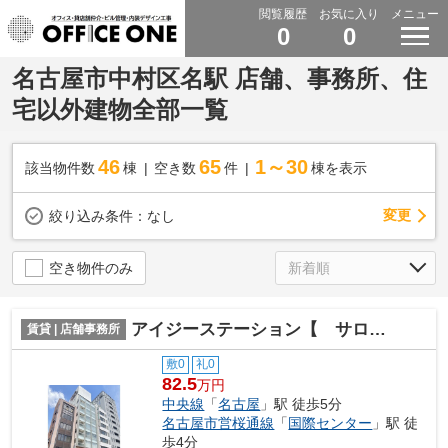
閲覧履歴
お気に入り
メニュー
0
0
名古屋市中村区名駅 店舗、事務所、住
宅以外建物全部一覧
46
65
1～30
該当物件数
棟
空き数
件
棟を表示
変更
絞り込み条件：
なし
空き物件のみ
アイジーステーション【 サロン系おすすめ 】
賃貸 | 店舗事務所
敷0
礼0
82.5
万円
中央線
「
名古屋
」駅 徒歩5分
名古屋市営桜通線
「
国際センター
」駅 徒
歩4分