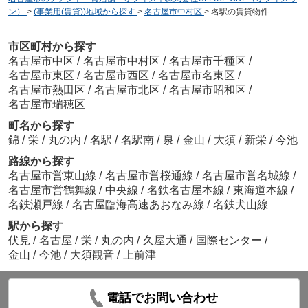
ン）
>
(事業用(賃貸))地域から探す
>
名古屋市中村区
>
名駅の賃貸物件
市区町村から探す
名古屋市中区
/
名古屋市中村区
/
名古屋市千種区
/
名古屋市東区
/
名古屋市西区
/
名古屋市名東区
/
名古屋市熱田区
/
名古屋市北区
/
名古屋市昭和区
/
名古屋市瑞穂区
町名から探す
錦
/
栄
/
丸の内
/
名駅
/
名駅南
/
泉
/
金山
/
大須
/
新栄
/
今池
路線から探す
名古屋市営東山線
/
名古屋市営桜通線
/
名古屋市営名城線
/
名古屋市営鶴舞線
/
中央線
/
名鉄名古屋本線
/
東海道本線
/
名鉄瀬戸線
/
名古屋臨海高速あおなみ線
/
名鉄犬山線
駅から探す
伏見
/
名古屋
/
栄
/
丸の内
/
久屋大通
/
国際センター
/
金山
/
今池
/
大須観音
/
上前津
電話でお問い合わせ