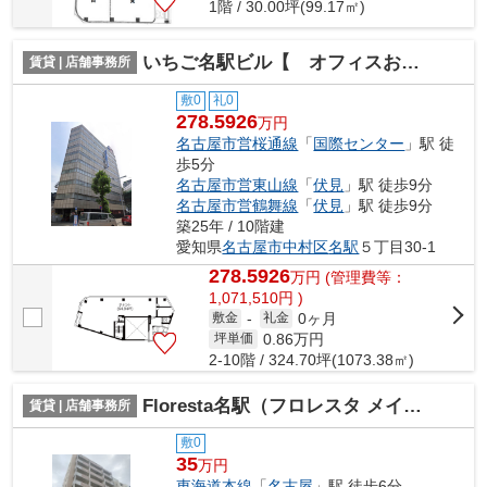
1階 / 30.00坪(99.17㎡)
いちご名駅ビル【 オフィスおすすめ 】
賃貸 | 店舗事務所
敷0
礼0
278.5926
万円
名古屋市営桜通線
「
国際センター
」駅 徒
歩5分
名古屋市営東山線
「
伏見
」駅 徒歩9分
名古屋市営鶴舞線
「
伏見
」駅 徒歩9分
築25年 / 10階建
愛知県
名古屋市中村区
名駅
５丁目30-1
278.5926
万
円
(管理費等：
1,071,510円 )
0ヶ月
敷金
-
礼金
0.86
万円
坪単価
2-10階 / 324.70坪(1073.38㎡)
Floresta名駅（フロレスタ メイエキ）【 サロン系おすすめ 】
賃貸 | 店舗事務所
敷0
35
万円
東海道本線
「
名古屋
」駅 徒歩6分