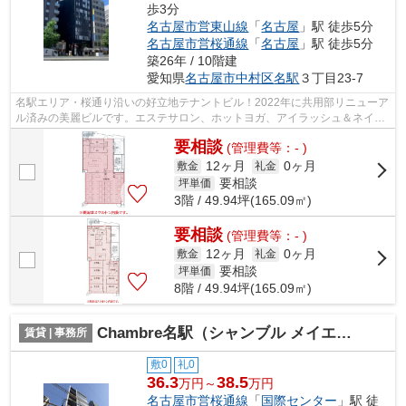
歩3分
名古屋市営東山線
「
名古屋
」駅 徒歩5分
名古屋市営桜通線
「
名古屋
」駅 徒歩5分
築26年 / 10階建
愛知県
名古屋市中村区
名駅
３丁目23-7
名駅エリア・桜通り沿いの好立地テナントビル！2022年に共用部リニューア
ル済みの美麗ビルです。エステサロン、ホットヨガ、アイラッシュ＆ネイル
など20～40代の女性をターゲットにし...
要相談
(管理費等：- )
12ヶ月
0ヶ月
敷金
礼金
要相談
坪単価
3階 / 49.94坪(165.09㎡)
要相談
(管理費等：- )
12ヶ月
0ヶ月
敷金
礼金
要相談
坪単価
8階 / 49.94坪(165.09㎡)
Chambre名駅（シャンブル メイエキ）【 オフィスおすすめ 】
賃貸 | 事務所
敷0
礼0
36.3
38.5
万円～
万円
名古屋市営桜通線
「
国際センター
」駅 徒