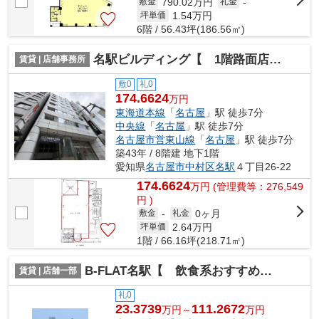
790.02万円
敷金
礼金
-
1.54
万円
坪単価
6階 / 56.43坪(186.56㎡)
名駅ビルディング【 1階路面店 】
賃貸 | 店舗事務所
敷0
礼0
174.6624
万円
東海道本線
「
名古屋
」駅 徒歩7分
中央線
「
名古屋
」駅 徒歩7分
名古屋市営東山線
「
名古屋
」駅 徒歩7分
築43年 / 8階建 地下1階
愛知県
名古屋市中村区
名駅
４丁目26-22
174.6624
万
円
(管理費等：276,549
円 )
0ヶ月
敷金
-
礼金
2.64
万円
坪単価
1階 / 66.16坪(218.71㎡)
B-FLAT名駅【 飲食系おすすめ 】
賃貸 | 店舗一部
礼0
23.3739
111.2672
万円～
万円