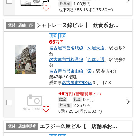
1.03
万円
坪単価
地下2階 / 53.18坪(175.80㎡)
シャトレーヌ錦ビル【 飲食系おすすめ 】
賃貸 | 店舗一部
敷0
礼0
66
万円
名古屋市営名城線
「
久屋大通
」駅 徒歩2
分
名古屋市営桜通線
「
久屋大通
」駅 徒歩2
分
名古屋市営東山線
「
栄
」駅 徒歩4分
築47年 / 6階建
愛知県
名古屋市中区
錦
３丁目7-3
66
万
円
(管理費等：- )
0ヶ月
敷金
-
礼金
2.26
万円
坪単価
6階 / 29.14坪(96.33㎡)
エフジー久屋ビル【 店舗系おすすめ 】
賃貸 | 店舗事務所