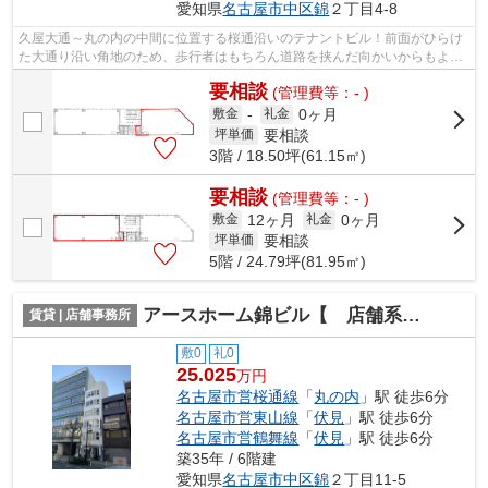
愛知県
名古屋市中区
錦
２丁目4-8
久屋大通～丸の内の中間に位置する桜通沿いのテナントビル！前面がひらけ
た大通り沿い角地のため、歩行者はもちろん道路を挟んだ向かいからもよく
目立つ視認性の良い物件です。エステ...
要相談
(管理費等：- )
0ヶ月
敷金
-
礼金
要相談
坪単価
3階 / 18.50坪(61.15㎡)
要相談
(管理費等：- )
12ヶ月
0ヶ月
敷金
礼金
要相談
坪単価
5階 / 24.79坪(81.95㎡)
アースホーム錦ビル【 店舗系おすすめ 】
賃貸 | 店舗事務所
敷0
礼0
25.025
万円
名古屋市営桜通線
「
丸の内
」駅 徒歩6分
名古屋市営東山線
「
伏見
」駅 徒歩6分
名古屋市営鶴舞線
「
伏見
」駅 徒歩6分
築35年 / 6階建
愛知県
名古屋市中区
錦
２丁目11-5