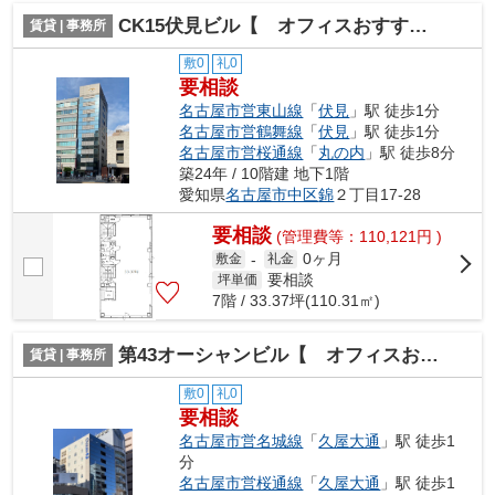
CK15伏見ビル【 オフィスおすすめ 】
賃貸 | 事務所
敷0
礼0
要相談
名古屋市営東山線
「
伏見
」駅 徒歩1分
名古屋市営鶴舞線
「
伏見
」駅 徒歩1分
名古屋市営桜通線
「
丸の内
」駅 徒歩8分
築24年 / 10階建 地下1階
愛知県
名古屋市中区
錦
２丁目17-28
要相談
(管理費等：110,121円 )
0ヶ月
敷金
-
礼金
要相談
坪単価
7階 / 33.37坪(110.31㎡)
第43オーシャンビル【 オフィスおすすめ 】
賃貸 | 事務所
敷0
礼0
要相談
名古屋市営名城線
「
久屋大通
」駅 徒歩1
分
名古屋市営桜通線
「
久屋大通
」駅 徒歩1