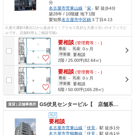
分
名古屋市営東山線
「
栄
」駅 徒歩4分
築28年 / 10階建 地下1階
愛知県
名古屋市中区
錦
３丁目4-13
久屋大通駅4番出口から徒歩すぐ！アクセス良好な大通り沿いのオフィスビ
ルです。店舗利用もご相談可能♪
要相談
(管理費等：- )
0ヶ月
敷金
-
礼金
要相談
坪単価
2階 / 25.00坪(82.64㎡)
要相談
(管理費等：- )
0ヶ月
敷金
-
礼金
要相談
坪単価
5階 / 50.00坪(165.28㎡)
GS伏見センタービル【 店舗系おすすめ 】
賃貸 | 店舗事務所
礼0
要相談
名古屋市営東山線
「
伏見
」駅 徒歩1分
名古屋市営鶴舞線
「
伏見
」駅 徒歩1分