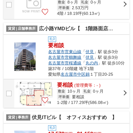
8ヶ月
0ヶ月
敷金
礼金
2.53
万円
坪単価
4階 / 18.19坪(60.13㎡)
広小路YMDビル【 1階路面店 】
賃貸 | 店舗事務所
礼0
要相談
名古屋市営東山線
「
伏見
」駅 徒歩3分
名古屋市営鶴舞線
「
伏見
」駅 徒歩3分
名古屋市営桜通線
「
丸の内
」駅 徒歩10分
築37年 / 10階建 地下1階
愛知県
名古屋市中区
錦
１丁目20-25
要相談
(管理費等：- )
10ヶ月
0ヶ月
敷金
礼金
要相談
坪単価
1-2階 / 177.29坪(586.08㎡)
伏見ITビル【 オフィスおすすめ 】
賃貸 | 事務所
礼0