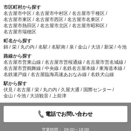
市区町村から探す
名古屋市中区
/
名古屋市中村区
/
名古屋市千種区
/
名古屋市東区
/
名古屋市西区
/
名古屋市名東区
/
名古屋市熱田区
/
名古屋市北区
/
名古屋市昭和区
/
名古屋市瑞穂区
町名から探す
錦
/
栄
/
丸の内
/
名駅
/
名駅南
/
泉
/
金山
/
大須
/
新栄
/
今池
路線から探す
名古屋市営東山線
/
名古屋市営桜通線
/
名古屋市営名城線
/
名古屋市営鶴舞線
/
中央線
/
名鉄名古屋本線
/
東海道本線
/
名鉄瀬戸線
/
名古屋臨海高速あおなみ線
/
名鉄犬山線
駅から探す
伏見
/
名古屋
/
栄
/
丸の内
/
久屋大通
/
国際センター
/
金山
/
今池
/
大須観音
/
上前津
電話でお問い合わせ
営業時間：
09:00～18:00