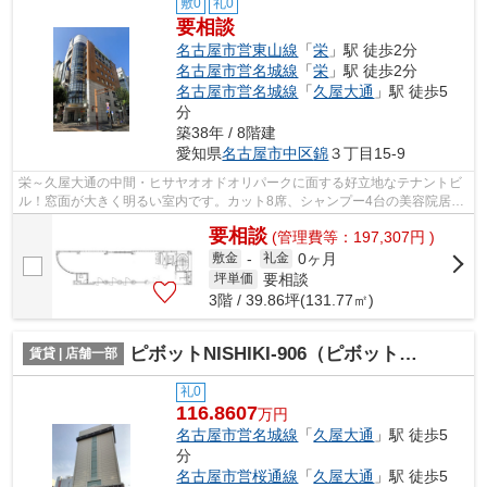
敷0
礼0
要相談
名古屋市営東山線
「
栄
」駅 徒歩2分
名古屋市営名城線
「
栄
」駅 徒歩2分
名古屋市営名城線
「
久屋大通
」駅 徒歩5
分
築38年 / 8階建
愛知県
名古屋市中区
錦
３丁目15-9
栄～久屋大通の中間・ヒサヤオオドオリパークに面する好立地なテナントビ
ル！窓面が大きく明るい室内です。カット8席、シャンプー4台の美容院居抜
き♪
要相談
(管理費等：197,307円 )
0ヶ月
敷金
-
礼金
要相談
坪単価
3階 / 39.86坪(131.77㎡)
ピボットNISHIKI-906（ピボット錦906）【 名古屋の貸事務所・貸オフィス 】
賃貸 | 店舗一部
礼0
116.8607
万円
名古屋市営名城線
「
久屋大通
」駅 徒歩5
分
名古屋市営桜通線
「
久屋大通
」駅 徒歩5