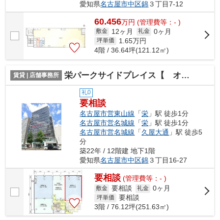
愛知県
名古屋市中区
錦
３丁目7-12
60.456
万
円
(管理費等：- )
12ヶ月
0ヶ月
敷金
礼金
1.65
万円
坪単価
4階 / 36.64坪(121.12㎡)
栄パークサイドプレイス【 オフィスおすすめ 】
賃貸 | 店舗事務所
礼0
要相談
名古屋市営東山線
「
栄
」駅 徒歩1分
名古屋市営名城線
「
栄
」駅 徒歩1分
名古屋市営名城線
「
久屋大通
」駅 徒歩5
分
築22年 / 12階建 地下1階
愛知県
名古屋市中区
錦
３丁目16-27
要相談
(管理費等：- )
要相談
0ヶ月
敷金
礼金
要相談
坪単価
3階 / 76.12坪(251.63㎡)