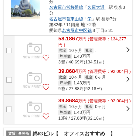
分
名古屋市営桜通線
「
久屋大通
」駅 徒歩3
分
名古屋市営東山線
「
栄
」駅 徒歩7分
築32年 / 11階建 地下2階
愛知県
名古屋市中区
錦
３丁目5-31
58.1867
万
円
(管理費等：134,277
円 )
10ヶ月
敷金
礼金
-
1.43
万円
坪単価
3階 / 40.69坪(134.51㎡)
39.8684
万
円
(管理費等：92,004円 )
10ヶ月
0ヶ月
敷金
礼金
1.43
万円
坪単価
9階 / 27.88坪(92.16㎡)
39.8684
万
円
(管理費等：92,004円 )
10ヶ月
0ヶ月
敷金
礼金
1.43
万円
坪単価
10階 / 27.88坪(92.16㎡)
錦IGビル【 オフィスおすすめ 】
賃貸 | 事務所