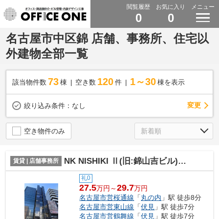
閲覧履歴
お気に入り
メニュー
0
0
名古屋市中区錦 店舗、事務所、住宅以
外建物全部一覧
73
120
1～30
該当物件数
棟
空き数
件
棟を表示
変更
絞り込み条件：
なし
空き物件のみ
NK NISHIKI Ⅱ(旧:錦山吉ビル)【 サロン系おすすめ 】
賃貸 | 店舗事務所
礼0
27.5
29.7
万円～
万円
名古屋市営桜通線
「
丸の内
」駅 徒歩8分
名古屋市営東山線
「
伏見
」駅 徒歩7分
名古屋市営鶴舞線
「
伏見
」駅 徒歩7分