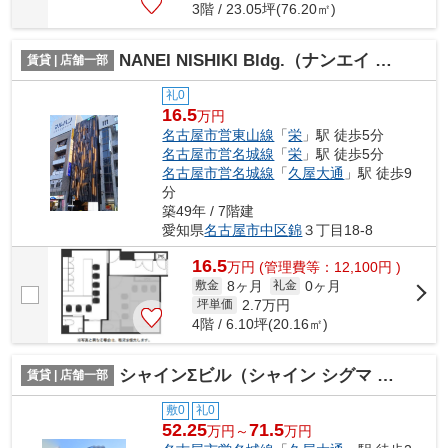
3階 / 23.05坪(76.20㎡)
NANEI NISHIKI Bldg.（ナンエイ ニシキ ビル）【 名古屋の貸事務所・貸オフィス 】
賃貸 | 店舗一部
礼0
16.5
万円
名古屋市営東山線
「
栄
」駅 徒歩5分
名古屋市営名城線
「
栄
」駅 徒歩5分
名古屋市営名城線
「
久屋大通
」駅 徒歩9
分
築49年 / 7階建
愛知県
名古屋市中区
錦
３丁目18-8
16.5
万
円
(管理費等：12,100円 )
8ヶ月
0ヶ月
敷金
礼金
2.7
万円
坪単価
4階 / 6.10坪(20.16㎡)
シャインΣビル（シャイン シグマ ビル）【 飲食系おすすめ 】
賃貸 | 店舗一部
敷0
礼0
52.25
71.5
万円～
万円