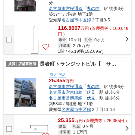
分
名古屋市営桜通線
「
丸の内
」駅 徒歩8分
築37年 / 7階建 地下1階
愛知県
名古屋市中区
錦
３丁目9-5
116.8607
万
円
(管理費等：160,048
円 )
10ヶ月
0ヶ月
敷金
礼金
2.75
万円
坪単価
1階 / 46.19坪(152.69㎡)
長者町トランジットビル【 サロン系おすすめ 】
賃貸 | 店舗事務所
敷0
礼0
25.355
万円
名古屋市営桜通線
「
丸の内
」駅 徒歩6分
名古屋市営東山線
「
伏見
」駅 徒歩6分
名古屋市営鶴舞線
「
伏見
」駅 徒歩6分
築58年 / 6階建 地下1階
愛知県
名古屋市中区
錦
２丁目11-13
25.355
万
円
(管理費等：25,355円 )
0ヶ月
敷金
-
礼金
1.1
万円
坪単価