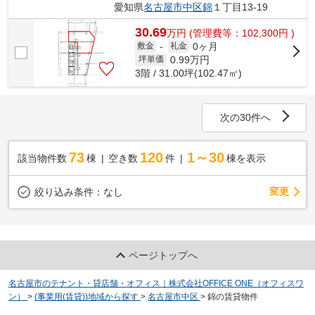
愛知県
名古屋市中区
錦
１丁目13-19
30.69
万
円
(管理費等：102,300円 )
0ヶ月
敷金
-
礼金
0.99
万円
坪単価
3階 / 31.00坪(102.47㎡)
次の30件へ
73
120
1～30
該当物件数
棟
空き数
件
棟を表示
変更
絞り込み条件：
なし
ページトップへ
名古屋市のテナント・貸店舗・オフィス｜株式会社OFFICE ONE（オフィスワ
ン）
>
(事業用(賃貸))地域から探す
>
名古屋市中区
>
錦の賃貸物件