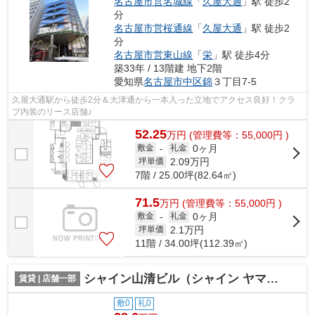
名古屋市営名城線
「
久屋大通
」駅 徒歩2
分
名古屋市営桜通線
「
久屋大通
」駅 徒歩2
分
名古屋市営東山線
「
栄
」駅 徒歩4分
築33年 / 13階建 地下2階
愛知県
名古屋市中区
錦
３丁目7-5
久屋大通駅から徒歩2分＆大津通から一本入った立地でアクセス良好！クラ
ブ内装のリース店舗♪
52.25
万
円
(管理費等：55,000円 )
0ヶ月
敷金
-
礼金
2.09
万円
坪単価
7階 / 25.00坪(82.64㎡)
71.5
万
円
(管理費等：55,000円 )
0ヶ月
敷金
-
礼金
2.1
万円
坪単価
11階 / 34.00坪(112.39㎡)
シャイン山清ビル（シャイン ヤマセイ ビル）【 飲食系おすすめ 】
賃貸 | 店舗一部
敷0
礼0