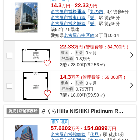
14.3
22.33
万円～
万円
名古屋市営桜通線
「
丸の内
」駅 徒歩5分
名古屋市営東山線
「
栄
」駅 徒歩6分
名古屋市営名城線
「
栄
」駅 徒歩6分
築52年 / 8階建
愛知県
名古屋市中区
錦
３丁目10-14
22.33
万
円
(管理費等：84,700円 )
0ヶ月
敷金
-
礼金
0.8
万円
坪単価
3階 / 28.00坪(92.56㎡)
14.3
万
円
(管理費等：55,000円 )
0ヶ月
敷金
-
礼金
0.79
万円
坪単価
7階 / 18.00坪(59.50㎡)
さくらHills NISHIKI Platinum Residence
賃貸 | 店舗事務所
敷0
礼0
57.6202
154.8899
万円～
万円
名古屋市営鶴舞線
「
伏見
」駅 徒歩1分