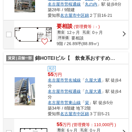
名古屋市営桜通線
「
丸の内
」駅 徒歩8分
築28年 / 9階建
愛知県
名古屋市中区
錦
２丁目16-21
要相談
(管理費等：- )
12ヶ月
0ヶ月
敷金
礼金
要相談
坪単価
9階 / 26.89坪(88.89㎡)
錦HOTEIビル【 飲食系おすすめ 】
賃貸 | 店舗一部
礼0
55
万円
名古屋市営名城線
「
久屋大通
」駅 徒歩4
分
名古屋市営桜通線
「
久屋大通
」駅 徒歩4
分
名古屋市営東山線
「
栄
」駅 徒歩5分
築34年 / 8階建 地下2階
愛知県
名古屋市中区
錦
３丁目5-21
55
万
円
(管理費等：110,000円 )
6ヶ月
0ヶ月
敷金
礼金