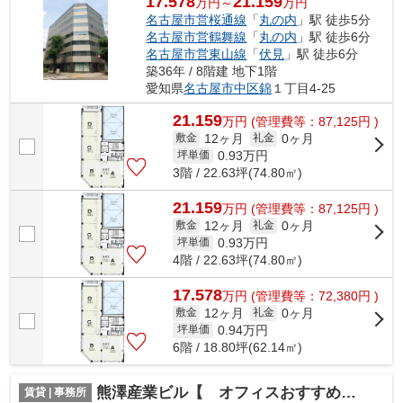
17.578
21.159
万円～
万円
名古屋市営桜通線
「
丸の内
」駅 徒歩5分
名古屋市営鶴舞線
「
丸の内
」駅 徒歩6分
名古屋市営東山線
「
伏見
」駅 徒歩6分
築36年 / 8階建 地下1階
愛知県
名古屋市中区
錦
１丁目4-25
21.159
万
円
(管理費等：87,125円 )
12ヶ月
0ヶ月
敷金
礼金
0.93
万円
坪単価
3階 / 22.63坪(74.80㎡)
21.159
万
円
(管理費等：87,125円 )
12ヶ月
0ヶ月
敷金
礼金
0.93
万円
坪単価
4階 / 22.63坪(74.80㎡)
17.578
万
円
(管理費等：72,380円 )
12ヶ月
0ヶ月
敷金
礼金
0.94
万円
坪単価
6階 / 18.80坪(62.14㎡)
熊澤産業ビル【 オフィスおすすめ 】
賃貸 | 事務所