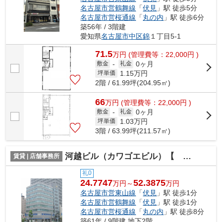
名古屋市営鶴舞線
「
伏見
」駅 徒歩5分
名古屋市営桜通線
「
丸の内
」駅 徒歩6分
築56年 / 3階建
愛知県
名古屋市中区
錦
１丁目5-1
71.5
万
円
(管理費等：22,000円 )
0ヶ月
敷金
-
礼金
1.15
万円
坪単価
2階 / 61.99坪(204.95㎡)
66
万
円
(管理費等：22,000円 )
0ヶ月
敷金
-
礼金
1.03
万円
坪単価
3階 / 63.99坪(211.57㎡)
河越ビル（カワゴエビル）【 オフィスおすすめ 】
賃貸 | 店舗事務所
礼0
24.7747
52.3875
万円～
万円
名古屋市営東山線
「
伏見
」駅 徒歩1分
名古屋市営鶴舞線
「
伏見
」駅 徒歩1分
名古屋市営桜通線
「
丸の内
」駅 徒歩8分
築61年 / 9階建 地下2階