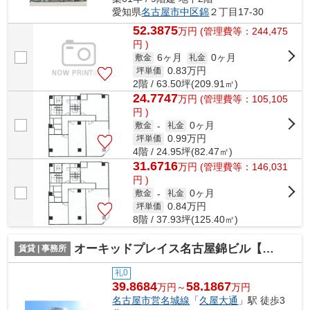
愛知県
名古屋市中区
錦
２丁目17-30
52.3875
万
円
(管理費等：244,475
円 )
6ヶ月
0ヶ月
敷金
礼金
0.83
万円
坪単価
2階 / 63.50坪(209.91㎡)
24.7747
万
円
(管理費等：105,105
円 )
0ヶ月
敷金
-
礼金
0.99
万円
坪単価
4階 / 24.95坪(82.47㎡)
31.6716
万
円
(管理費等：146,031
円 )
0ヶ月
敷金
-
礼金
0.84
万円
坪単価
8階 / 37.93坪(125.40㎡)
オーキッドプレイス名古屋錦ビル【 オフィスおすすめ 】
賃貸 | 事務所
礼0
39.8684
58.1867
万円～
万円
名古屋市営名城線
「
久屋大通
」駅 徒歩3