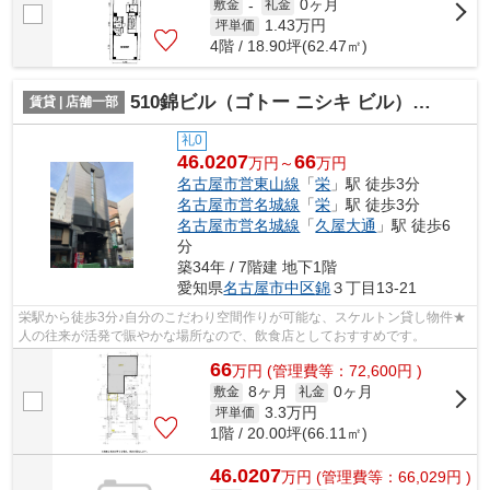
0ヶ月
敷金
-
礼金
1.43
万円
坪単価
4階 / 18.90坪(62.47㎡)
510錦ビル（ゴトー ニシキ ビル）【 飲食系おすすめ 】
賃貸 | 店舗一部
礼0
46.0207
66
万円～
万円
名古屋市営東山線
「
栄
」駅 徒歩3分
名古屋市営名城線
「
栄
」駅 徒歩3分
名古屋市営名城線
「
久屋大通
」駅 徒歩6
分
築34年 / 7階建 地下1階
愛知県
名古屋市中区
錦
３丁目13-21
栄駅から徒歩3分♪自分のこだわり空間作りが可能な、スケルトン貸し物件★
人の往来が活発で賑やかな場所なので、飲食店としておすすめです。
66
万
円
(管理費等：72,600円 )
8ヶ月
0ヶ月
敷金
礼金
3.3
万円
坪単価
1階 / 20.00坪(66.11㎡)
46.0207
万
円
(管理費等：66,029円 )