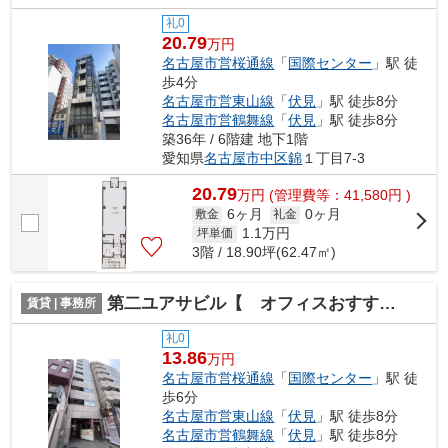
礼0
20.79
万円
名古屋市営桜通線
「
国際センター
」駅 徒
歩4分
名古屋市営東山線
「
伏見
」駅 徒歩8分
名古屋市営鶴舞線
「
伏見
」駅 徒歩8分
築36年 / 6階建 地下1階
愛知県
名古屋市中区
錦
１丁目7-3
20.79
万
円
(管理費等：41,580円 )
6ヶ月
0ヶ月
敷金
礼金
1.1
万円
坪単価
3階 / 18.90坪(62.47㎡)
第二ユアサビル【 オフィスおすすめ 】
賃貸 | 事務所
礼0
13.86
万円
名古屋市営桜通線
「
国際センター
」駅 徒
歩6分
名古屋市営東山線
「
伏見
」駅 徒歩8分
名古屋市営鶴舞線
「
伏見
」駅 徒歩8分