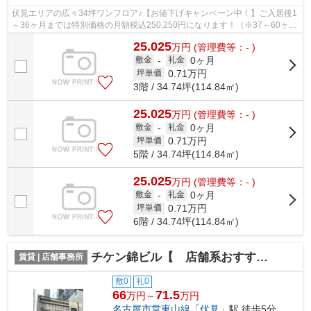
伏見エリアの広々34坪ワンフロア♪【お値下げキャンペーン中！】ご入居後1
～36ヶ月までは特別価格の月額税込250,250円になります！（※37～60ヶ月
は定価の月額税込385,000円）
25.025
万
円
(管理費等：- )
0ヶ月
敷金
-
礼金
0.71
万円
坪単価
3階 / 34.74坪(114.84㎡)
25.025
万
円
(管理費等：- )
0ヶ月
敷金
-
礼金
0.71
万円
坪単価
5階 / 34.74坪(114.84㎡)
25.025
万
円
(管理費等：- )
0ヶ月
敷金
-
礼金
0.71
万円
坪単価
6階 / 34.74坪(114.84㎡)
チケン錦ビル【 店舗系おすすめ 】
賃貸 | 店舗事務所
敷0
礼0
66
71.5
万円～
万円
名古屋市営東山線
「
伏見
」駅 徒歩5分