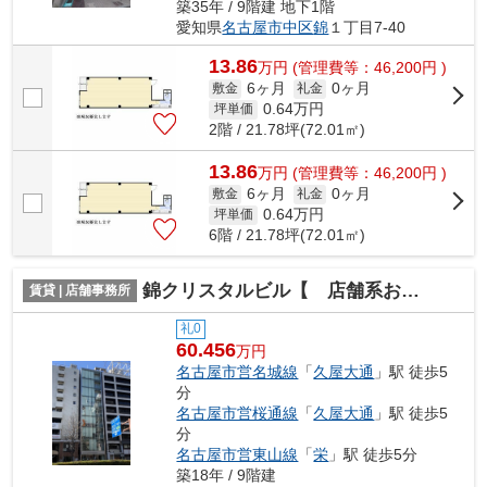
築35年 / 9階建 地下1階
愛知県
名古屋市中区
錦
１丁目7-40
13.86
万
円
(管理費等：46,200円 )
6ヶ月
0ヶ月
敷金
礼金
0.64
万円
坪単価
2階 / 21.78坪(72.01㎡)
13.86
万
円
(管理費等：46,200円 )
6ヶ月
0ヶ月
敷金
礼金
0.64
万円
坪単価
6階 / 21.78坪(72.01㎡)
錦クリスタルビル【 店舗系おすすめ 】
賃貸 | 店舗事務所
礼0
60.456
万円
名古屋市営名城線
「
久屋大通
」駅 徒歩5
分
名古屋市営桜通線
「
久屋大通
」駅 徒歩5
分
名古屋市営東山線
「
栄
」駅 徒歩5分
築18年 / 9階建