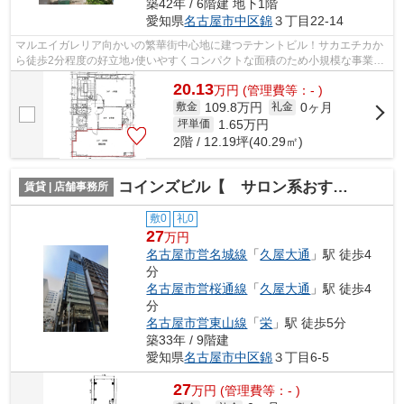
築42年 / 6階建 地下1階
愛知県
名古屋市中区
錦
３丁目22-14
マルエイガレリア向かいの繁華街中心地に建つテナントビル！サカエチカか
ら徒歩2分程度の好立地♪使いやすくコンパクトな面積のため小規模な事業を
始めたい方にぴったりな物件です！（※...
20.13
万
円
(管理費等：- )
109.8万円
0ヶ月
敷金
礼金
1.65
万円
坪単価
2階 / 12.19坪(40.29㎡)
コインズビル【 サロン系おすすめ 】
賃貸 | 店舗事務所
敷0
礼0
27
万円
名古屋市営名城線
「
久屋大通
」駅 徒歩4
分
名古屋市営桜通線
「
久屋大通
」駅 徒歩4
分
名古屋市営東山線
「
栄
」駅 徒歩5分
築33年 / 9階建
愛知県
名古屋市中区
錦
３丁目6-5
27
万
円
(管理費等：- )