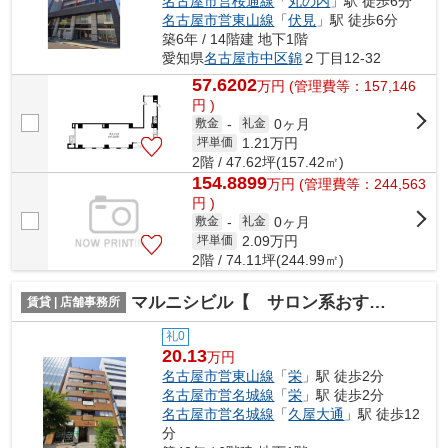
名古屋市営桜通線
「
丸の内
」駅 徒歩6分
名古屋市営東山線
「
伏見
」駅 徒歩6分
築6年 / 14階建 地下1階
愛知県
名古屋市中区
錦
２丁目12-32
57.6202
万
円
(管理費等：157,146
円 )
0ヶ月
敷金
-
礼金
1.21
万円
坪単価
2階 / 47.62坪(157.42㎡)
154.8899
万
円
(管理費等：244,563
円 )
0ヶ月
敷金
-
礼金
2.09
万円
坪単価
2階 / 74.11坪(244.99㎡)
マルニシビル【 サロン系おすすめ 】
賃貸 | 店舗事務所
礼0
20.13
万円
名古屋市営東山線
「
栄
」駅 徒歩2分
名古屋市営名城線
「
栄
」駅 徒歩2分
名古屋市営名城線
「
久屋大通
」駅 徒歩12
分