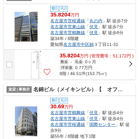
敷0
礼0
35.8204
万円
名古屋市営桜通線
「
丸の内
」駅 徒歩7分
名古屋市営東山線
「
伏見
」駅 徒歩7分
名古屋市営鶴舞線
「
伏見
」駅 徒歩8分
築34年 / 8階建
愛知県
名古屋市中区
錦
３丁目11-31
35.8204
万
円
(管理費等：51,172円 )
0ヶ月
敷金
-
礼金
0.77
万円
坪単価
8階 / 46.51坪(153.75㎡)
名錦ビル（メイキンビル）【 オフィスおすすめ 】
賃貸 | 事務所
敷0
礼0
30.69
万円
名古屋市営鶴舞線
「
伏見
」駅 徒歩4分
名古屋市営東山線
「
伏見
」駅 徒歩4分
名古屋市営桜通線
「
国際センター
」駅 徒
歩9分
築55年 / 8階建 地下1階