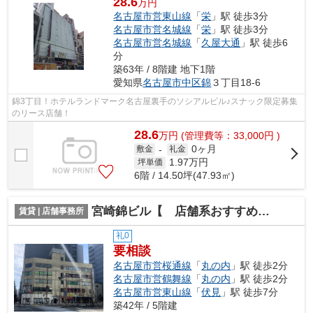
28.6
万円
名古屋市営東山線
「
栄
」駅 徒歩3分
名古屋市営名城線
「
栄
」駅 徒歩3分
名古屋市営名城線
「
久屋大通
」駅 徒歩6
分
築63年 / 8階建 地下1階
愛知県
名古屋市中区
錦
３丁目18-6
錦3丁目！ホテルランドマーク名古屋裏手のソシアルビル♪スナック限定募集
のリース店舗！
28.6
万
円
(管理費等：33,000円 )
0ヶ月
敷金
-
礼金
1.97
万円
坪単価
6階 / 14.50坪(47.93㎡)
宮崎錦ビル【 店舗系おすすめ 】
賃貸 | 店舗事務所
礼0
要相談
名古屋市営桜通線
「
丸の内
」駅 徒歩2分
名古屋市営鶴舞線
「
丸の内
」駅 徒歩2分
名古屋市営東山線
「
伏見
」駅 徒歩7分
築42年 / 5階建