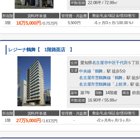
22.08坪 / 72.99㎡
坪数/面積
敷金/礼金/保証金/償却/敷引
所在階
賃料/坪単価
管理費・共益費
16
万
5,000
円
3階
5,500円
-
/
1ヶ月
/
3ヶ月
/
100.00％
/
-
/
0.75
万円
レジーナ鶴舞【 1階路面店 】
愛知県
名古屋市中区
千代田
５丁目1
住所
交通
中央線
「
鶴舞
」駅 徒歩5分
名古屋市営鶴舞線
「
鶴舞
」駅 徒歩
名古屋市営鶴舞線
「
上前津
」駅 徒
築7年
14階建
鉄筋
築年
階数
構造
16.90坪 / 55.88㎡
坪数/面積
敷金/礼金/保証金/償却/敷引
所在階
賃料/坪単価
管理費・共益費
27
万
5,000
円
1階
-
-
/
2ヶ月
/
6ヶ月
/
3ヶ月
/
-
/
1.63
万円