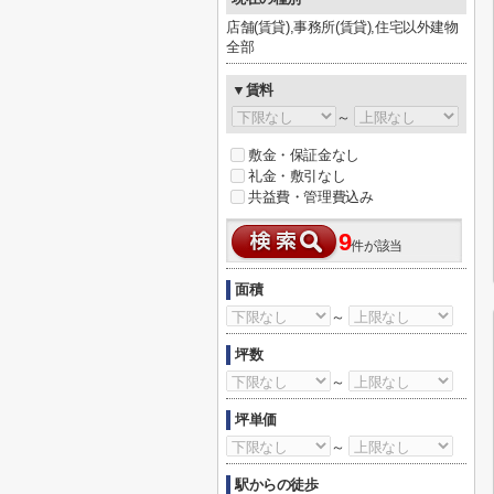
店舗(賃貸),事務所(賃貸),住宅以外建物
全部
▼賃料
～
敷金・保証金なし
礼金・敷引なし
共益費・管理費込み
9
件が該当
面積
～
坪数
～
坪単価
～
駅からの徒歩