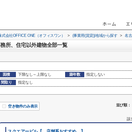
会社OFFICE ONE（オフィスワン）
>
(事業用(賃貸))地域から探す
>
名
事務所、住宅以外建物全部一覧
面積
下限なし～上限なし
築年数
指定しない
間取り
指定なし
並び順：
空き物件のみ表示
該
スクエアービル【 店舗系おすすめ 】