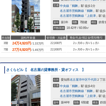
交通
中央線
「
鶴舞
」駅 徒歩1分
名古屋市営鶴舞線
「
鶴舞
」駅 徒歩
名古屋市営鶴舞線
「
上前津
」駅 徒
築1年
7階建
鉄骨
築年
階数
構造
18.42坪 / 60.89㎡
坪数/面積
敷金/礼金/保証金/償却/敷引
所在階
賃料/坪単価
管理費・共益費
24
万
4,920
円
3階
22,000円
2ヶ月
/
0ヶ月
/
-
/
1ヶ月
/
-
/
1.33
万円
27
万
4,920
円
7階
22,000円
2ヶ月
/
0ヶ月
/
-
/
1ヶ月
/
-
/
1.49
万円
さくらビル【 名古屋の貸事務所・貸オフィス 】
愛知県
名古屋市中区
千代田
２丁目1
住所
交通
中央線
「
鶴舞
」駅 徒歩4分
名古屋市営鶴舞線
「
鶴舞
」駅 徒歩
名古屋市営鶴舞線
「
上前津
」駅 徒
築44年
6階建
鉄筋
築年
階数
構造