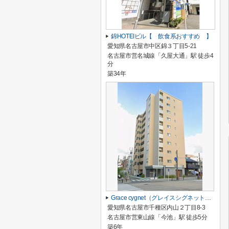
錦HOTEIビル【 飲食系おすすめ 】
愛知県名古屋市中区錦３丁目5-21
名古屋市営名城線「久屋大通」駅 徒歩4
分
築34年
Grace cygnet（グレイスシグネット）【 サロン系おすすめ 】
愛知県名古屋市千種区内山２丁目8‐3
名古屋市営東山線「今池」駅 徒歩5分
築6年