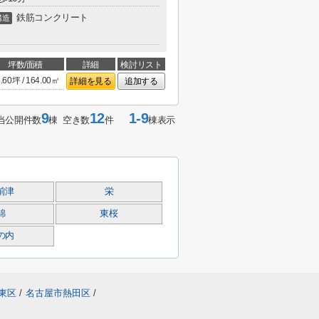
鉄筋コンクリート
構造
坪数/面積
詳細
検討リスト
.60坪 / 164.00㎡
詳細を見る
追加する
9
12
1-9
当公開件数
棟 空き数
件
棟表示
前津
栄
錦
東桜
の内
東区
/
名古屋市熱田区
/