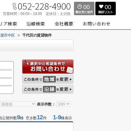
00
00
営業時間：
09:00～18:00
定休日：
土日祝
古屋市中区
>
千代田の賃貸物件
表示件数：
9
12
1-9
当公開件数
棟 空き数
件
棟表示