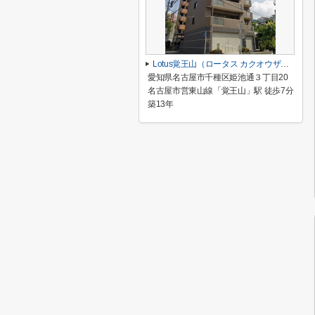
Lotus覚王山（ロータス カクオウザン）【 店舗系おすすめ 】
愛知県名古屋市千種区姫池通３丁目20
名古屋市営東山線「覚王山」駅 徒歩7分
築13年