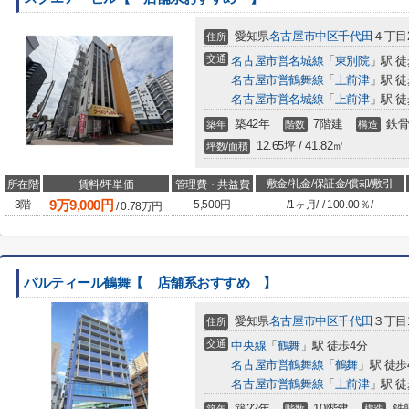
愛知県
名古屋市中区
千代田
４丁目2
住所
交通
名古屋市営名城線
「
東別院
」駅 徒
名古屋市営鶴舞線
「
上前津
」駅 徒
名古屋市営名城線
「
上前津
」駅 徒
築42年
7階建
鉄骨
築年
階数
構造
12.65坪 / 41.82㎡
坪数/面積
敷金/礼金/保証金/償却/敷引
所在階
賃料/坪単価
管理費・共益費
9
万
9,000
円
3階
5,500円
-
/
1ヶ月
/
-
/
100.00％
/
-
/
0.78
万円
パルティール鶴舞【 店舗系おすすめ 】
愛知県
名古屋市中区
千代田
３丁目1
住所
交通
中央線
「
鶴舞
」駅 徒歩4分
名古屋市営鶴舞線
「
鶴舞
」駅 徒歩
名古屋市営鶴舞線
「
上前津
」駅 徒
築22年
10階建
鉄