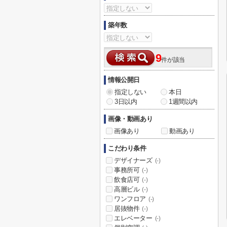
築年数
9
件が該当
情報公開日
指定しない
本日
3日以内
1週間以内
画像・動画あり
画像あり
動画あり
こだわり条件
デザイナーズ
(-)
事務所可
(-)
飲食店可
(-)
高層ビル
(-)
ワンフロア
(-)
居抜物件
(-)
エレベーター
(-)