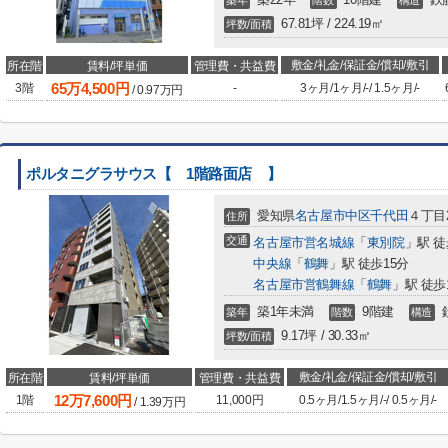
築年
階数
構造
67.81坪 / 224.19㎡
坪数/面積
敷金/礼金/保証金/償却/敷引
所在階
賃料/坪単価
管理費・共益費
65
万
4,500
円
3階
-
3ヶ月
/
1ヶ月
/
-
/
1.5ヶ月
/
-
/
0.97
万円
ポルタニグラサウス【 1階路面店 】
愛知県
名古屋市中区
千代田
４丁目2
住所
交通
名古屋市営名城線
「
東別院
」駅 徒
中央線
「
鶴舞
」駅 徒歩15分
名古屋市営鶴舞線
「
鶴舞
」駅 徒歩
築1年未満
9階建
築年
階数
構造
9.17坪 / 30.33㎡
坪数/面積
敷金/礼金/保証金/償却/敷引
所在階
賃料/坪単価
管理費・共益費
12
万
7,600
円
1階
11,000円
0.5ヶ月
/
1.5ヶ月
/
-
/
0.5ヶ月
/
-
/
1.39
万円