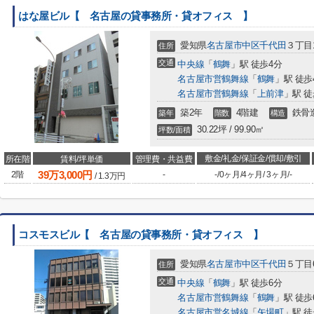
はな屋ビル【 名古屋の貸事務所・貸オフィス 】
愛知県
名古屋市中区
千代田
３丁目1
住所
交通
中央線
「
鶴舞
」駅 徒歩4分
名古屋市営鶴舞線
「
鶴舞
」駅 徒歩
名古屋市営鶴舞線
「
上前津
」駅 徒
築2年
4階建
鉄骨
築年
階数
構造
30.22坪 / 99.90㎡
坪数/面積
敷金/礼金/保証金/償却/敷引
所在階
賃料/坪単価
管理費・共益費
39
万
3,000
円
2階
-
-
/
0ヶ月
/
4ヶ月
/
3ヶ月
/
-
/
1.3
万円
コスモスビル【 名古屋の貸事務所・貸オフィス 】
愛知県
名古屋市中区
千代田
５丁目6
住所
交通
中央線
「
鶴舞
」駅 徒歩6分
名古屋市営鶴舞線
「
鶴舞
」駅 徒歩
名古屋市営名城線
「
矢場町
」駅 徒