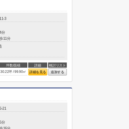
1-3
4分
歩11分
造
坪数/面積
詳細
検討リスト
30.22坪 / 99.90㎡
詳細を見る
追加する
-21
6分
歩16分