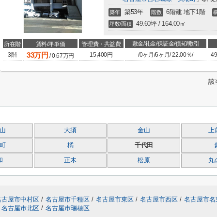
築53年
6階建 地下1階
築年
階数
49.60坪 / 164.00㎡
坪数/面積
敷金/礼金/保証金/償却/敷引
所在階
賃料/坪単価
管理費・共益費
33
万円
3階
15,400円
-
/
0ヶ月
/
6ヶ月
/
22.00％
/
-
49
/
0.67
万円
該
山
大須
金山
上
町
橘
千代田
和
正木
松原
丸
名古屋市中村区
/
名古屋市千種区
/
名古屋市東区
/
名古屋市西区
/
名古屋市名
名古屋市北区
/
名古屋市瑞穂区