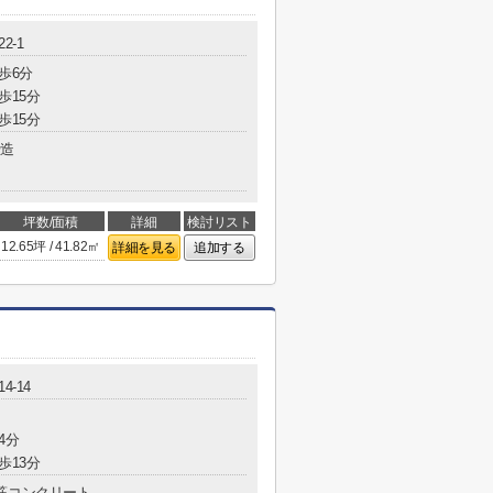
2-1
歩6分
歩15分
歩15分
造
坪数/面積
詳細
検討リスト
12.65坪 / 41.82㎡
詳細を見る
追加する
4-14
4分
歩13分
筋コンクリート