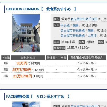
CHIYODA COMMON【 飲食系おすすめ 】
愛知県
名古屋市中区
千代田
３丁目3
住所
交通
中央線
「
鶴舞
」駅 徒歩10分
名古屋市営鶴舞線
「
鶴舞
」駅 徒歩
名古屋市営鶴舞線
「
上前津
」駅 徒
築1年未満
3階建
築年
階数
構造
15.52坪 / 51.30㎡
坪数/面積
敷金/礼金/保証金/償却/敷引
所在階
賃料/坪単価
管理費・共益費
30
万円
1階
-
-
/
1ヶ月
/
6ヶ月
/
-
/
-
/
1.93
万円
25
万
5,750
円
2階
-
-
/
1ヶ月
/
6ヶ月
/
-
/
-
/
1.65
万円
21
万
9,791
円
3階
-
-
/
1ヶ月
/
6ヶ月
/
-
/
-
/
1.6
万円
FACE鶴舞公園【 サロン系おすすめ 】
愛知県
名古屋市中区
千代田
３丁目11
住所