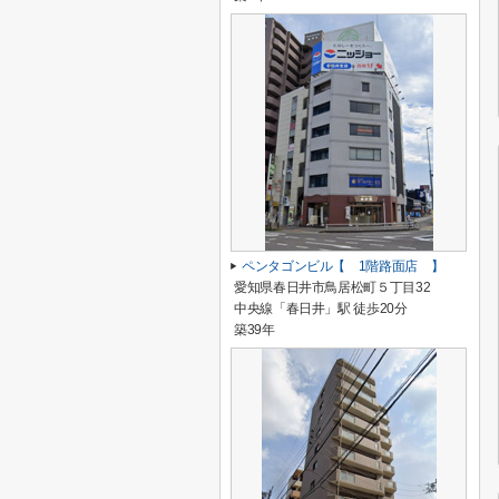
ペンタゴンビル【 1階路面店 】
愛知県春日井市鳥居松町５丁目32
中央線「春日井」駅 徒歩20分
築39年