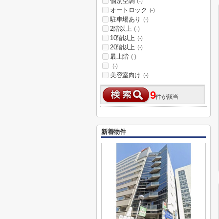
個別空調
(-)
オートロック
(-)
駐車場あり
(-)
2階以上
(-)
10階以上
(-)
20階以上
(-)
最上階
(-)
(-)
美容室向け
(-)
9
件が該当
新着物件