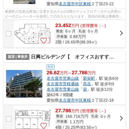
愛知県
名古屋市中区
東桜
２丁目23-22
東新町の交差点角地に位置するホテルの2階テナントフロア！ホテル共用ロ
ビーのエレベーターを使用しての出入りとなります。室内の内装は事務所仕
様に仕上がっているため改装費用を抑え...
23.452
万
円
(管理費等：- )
6ヶ月
0ヶ月
敷金
礼金
0.88
万円
坪単価
2階 / 26.65坪(88.09㎡)
日興ビルヂング【 オフィスおすすめ 】
賃貸 | 事務所
礼0
26.62
27.786
万円～
万円
名古屋市営東山線
「
新栄町
」駅 徒歩6分
名古屋市営桜通線
「
高岳
」駅 徒歩9分
名古屋市営東山線
「
栄
」駅 徒歩12分
築62年 / 9階建
愛知県
名古屋市中区
東桜
２丁目22-18
27.786
万
円
(管理費等：- )
166.716万円
0ヶ月
敷金
礼金
1.1
万円
坪単価
4階 / 25.25坪(83.50㎡)