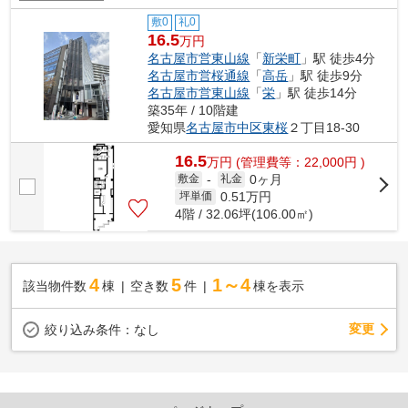
敷0
礼0
16.5
万円
名古屋市営東山線
「
新栄町
」駅 徒歩4分
名古屋市営桜通線
「
高岳
」駅 徒歩9分
名古屋市営東山線
「
栄
」駅 徒歩14分
築35年 / 10階建
愛知県
名古屋市中区
東桜
２丁目18-30
16.5
万
円
(管理費等：22,000円 )
0ヶ月
敷金
-
礼金
0.51
万円
坪単価
4階 / 32.06坪(106.00㎡)
4
5
1～4
該当物件数
棟
空き数
件
棟を表示
変更
絞り込み条件：
なし