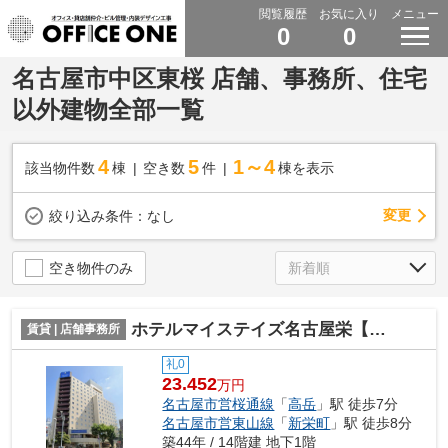
閲覧履歴
お気に入り
メニュー
0
0
名古屋市中区東桜 店舗、事務所、住宅
以外建物全部一覧
4
5
1～4
該当物件数
棟
空き数
件
棟を表示
変更
絞り込み条件：
なし
空き物件のみ
ホテルマイステイズ名古屋栄【 店舗系おすすめ 】
賃貸 | 店舗事務所
礼0
23.452
万円
名古屋市営桜通線
「
高岳
」駅 徒歩7分
名古屋市営東山線
「
新栄町
」駅 徒歩8分
築44年 / 14階建 地下1階