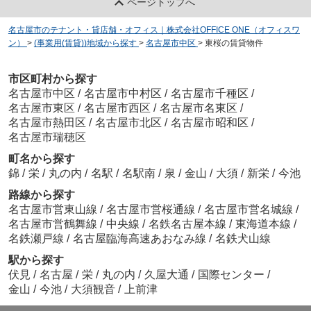
ページトップへ
名古屋市のテナント・貸店舗・オフィス｜株式会社OFFICE ONE（オフィスワ
ン）
>
(事業用(賃貸))地域から探す
>
名古屋市中区
>
東桜の賃貸物件
市区町村から探す
名古屋市中区
/
名古屋市中村区
/
名古屋市千種区
/
名古屋市東区
/
名古屋市西区
/
名古屋市名東区
/
名古屋市熱田区
/
名古屋市北区
/
名古屋市昭和区
/
名古屋市瑞穂区
町名から探す
錦
/
栄
/
丸の内
/
名駅
/
名駅南
/
泉
/
金山
/
大須
/
新栄
/
今池
路線から探す
名古屋市営東山線
/
名古屋市営桜通線
/
名古屋市営名城線
/
名古屋市営鶴舞線
/
中央線
/
名鉄名古屋本線
/
東海道本線
/
名鉄瀬戸線
/
名古屋臨海高速あおなみ線
/
名鉄犬山線
駅から探す
伏見
/
名古屋
/
栄
/
丸の内
/
久屋大通
/
国際センター
/
金山
/
今池
/
大須観音
/
上前津