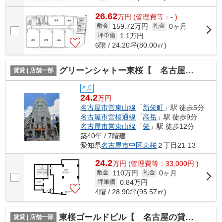
26.62
万
円
(管理費等：- )
159.72万円
0ヶ月
敷金
礼金
1.1
万円
坪単価
6階 / 24.20坪(80.00㎡)
グリーンシャトー東桜【 名古屋の貸事務所・貸オフィス 】
賃貸 | 店舗一部
礼0
24.2
万円
名古屋市営東山線
「
新栄町
」駅 徒歩5分
名古屋市営桜通線
「
高岳
」駅 徒歩9分
名古屋市営東山線
「
栄
」駅 徒歩12分
築40年 / 7階建
愛知県
名古屋市中区
東桜
２丁目21-13
24.2
万
円
(管理費等：33,000円 )
110万円
0ヶ月
敷金
礼金
0.84
万円
坪単価
4階 / 28.90坪(95.57㎡)
東桜ゴールドビル【 名古屋の貸事務所・貸オフィス 】
賃貸 | 店舗一部