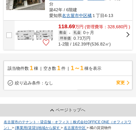
分
築42年 / 6階建
愛知県
名古屋市中区
橘
１丁目4-13
118.69
万
円
(管理費等：328,680円 )
0ヶ月
敷金
-
礼金
0.73
万円
坪単価
1-2階 / 162.39坪(536.82㎡)
1
1
1～1
該当物件数
棟
空き数
件
棟を表示
変更
絞り込み条件：
なし
ページトップへ
名古屋市のテナント・貸店舗・オフィス｜株式会社OFFICE ONE（オフィスワ
ン）
>
(事業用(賃貸))地域から探す
>
名古屋市中区
>
橘の賃貸物件