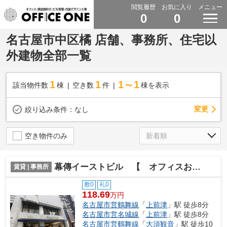
閲覧履歴
お気に入り
メニュー
0
0
名古屋市中区橘 店舗、事務所、住宅以
外建物全部一覧
1
1
1～1
該当物件数
棟
空き数
件
棟を表示
変更
絞り込み条件：
なし
空き物件のみ
幕傳イーストビル 【 オフィスおすすめ 】
賃貸 | 事務所
敷0
礼0
118.69
万円
名古屋市営鶴舞線
「
上前津
」駅 徒歩8分
名古屋市営名城線
「
上前津
」駅 徒歩8分
名古屋市営鶴舞線
「
大須観音
」駅 徒歩10