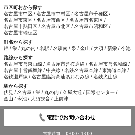
市区町村から探す
名古屋市中区
/
名古屋市中村区
/
名古屋市千種区
/
名古屋市東区
/
名古屋市西区
/
名古屋市名東区
/
名古屋市熱田区
/
名古屋市北区
/
名古屋市昭和区
/
名古屋市瑞穂区
町名から探す
錦
/
栄
/
丸の内
/
名駅
/
名駅南
/
泉
/
金山
/
大須
/
新栄
/
今池
路線から探す
名古屋市営東山線
/
名古屋市営桜通線
/
名古屋市営名城線
/
名古屋市営鶴舞線
/
中央線
/
名鉄名古屋本線
/
東海道本線
/
名鉄瀬戸線
/
名古屋臨海高速あおなみ線
/
名鉄犬山線
駅から探す
伏見
/
名古屋
/
栄
/
丸の内
/
久屋大通
/
国際センター
/
金山
/
今池
/
大須観音
/
上前津
電話でお問い合わせ
営業時間：
09:00～18:00