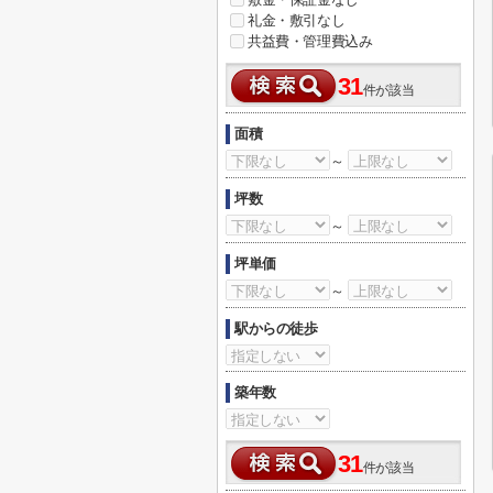
礼金・敷引なし
共益費・管理費込み
31
件が該当
面積
～
坪数
～
坪単価
～
駅からの徒歩
築年数
31
件が該当