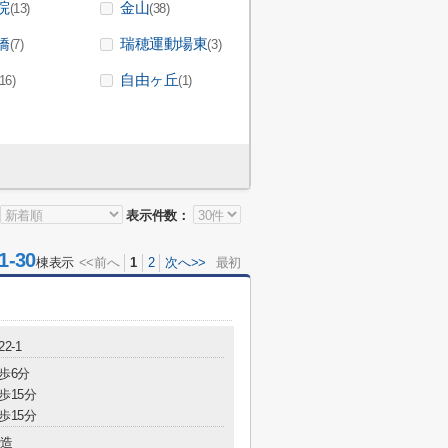
院
金山
(13)
(38)
橋
瑞穂運動場東
(7)
(3)
自由ヶ丘
(16)
(1)
表示件数：
-30
棟表示
<<前へ
1
2
次へ>>
最初
2-1
歩6分
歩15分
歩15分
造