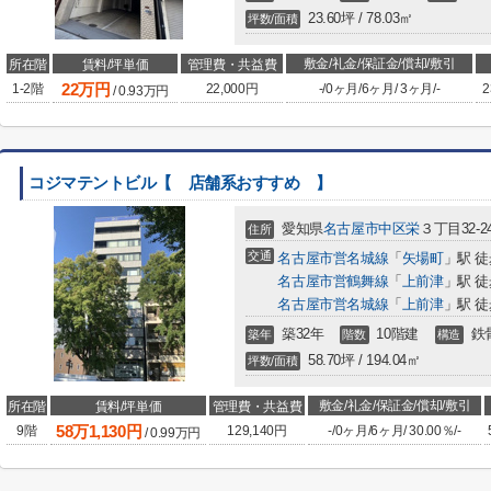
23.60坪 / 78.03㎡
坪数/面積
敷金/礼金/保証金/償却/敷引
所在階
賃料/坪単価
管理費・共益費
22
万円
1-2階
22,000円
-
/
0ヶ月
/
6ヶ月
/
3ヶ月
/
-
2
/
0.93
万円
コジマテントビル【 店舗系おすすめ 】
愛知県
名古屋市中区
栄
３丁目32-2
住所
交通
名古屋市営名城線
「
矢場町
」駅 徒
名古屋市営鶴舞線
「
上前津
」駅 徒
名古屋市営名城線
「
上前津
」駅 徒
築32年
10階建
鉄
築年
階数
構造
58.70坪 / 194.04㎡
坪数/面積
敷金/礼金/保証金/償却/敷引
所在階
賃料/坪単価
管理費・共益費
58
万
1,130
円
9階
129,140円
-
/
0ヶ月
/
6ヶ月
/
30.00％
/
-
/
0.99
万円