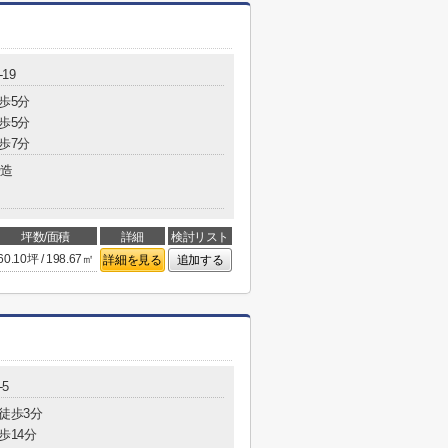
19
歩5分
歩5分
歩7分
造
坪数/面積
詳細
検討リスト
60.10坪 / 198.67㎡
詳細を見る
追加する
-5
 徒歩3分
歩14分