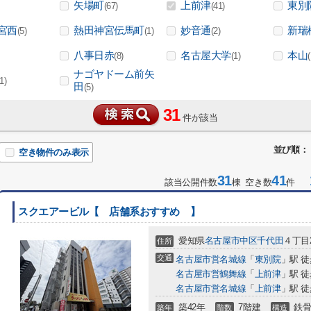
矢場町
上前津
東別
(67)
(41)
宮西
熱田神宮伝馬町
妙音通
新瑞
(5)
(1)
(2)
八事日赤
名古屋大学
本山
(8)
(1)
ナゴヤドーム前矢
(1)
田
(5)
31
件が該当
並び順：
空き物件のみ表示
31
41
1
該当公開件数
棟 空き数
件
スクエアービル【 店舗系おすすめ 】
愛知県
名古屋市中区
千代田
４丁目2
住所
交通
名古屋市営名城線
「
東別院
」駅 徒
名古屋市営鶴舞線
「
上前津
」駅 徒
名古屋市営名城線
「
上前津
」駅 徒
築42年
7階建
鉄骨
築年
階数
構造