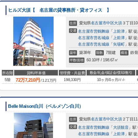
ヒルズ大須【 名古屋の貸事務所・貸オフィス 】
愛知県
名古屋市中区
大須
３丁目10-
住所
交通
名古屋市営鶴舞線
「
上前津
」駅 徒
名古屋市営名城線
「
上前津
」駅 徒
名古屋市営名城線
「
矢場町
」駅 徒
築38年
7階建
鉄骨
築年
階数
構造
60.10坪 / 198.67㎡
坪数/面積
敷金/礼金/保証金/償却/敷引
所在階
賃料/坪単価
管理費・共益費
72
万
7,210
円
5階
198,330円
10ヶ月
/
0ヶ月
/
-
/
-
/
-
/
1.21
万円
Belle Maison白川（ベルメゾン白川）
愛知県
名古屋市中区
大須
２丁目11
住所
交通
名古屋市営鶴舞線
「
大須観音
」駅
名古屋市営鶴舞線
「
上前津
」駅 徒