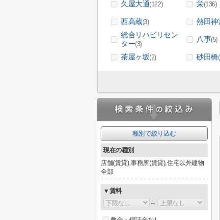
久屋大通
栄
(122)
(136)
西高蔵
熱田神
(3)
総合リハビリセン
八事
(5)
ター
(3)
茶屋ヶ坂
砂田橋
(2)
種別で絞り込む
現在の種別
店舗(賃貸),事務所(賃貸),住宅以外建物
全部
▼賃料
～
敷金・保証金なし