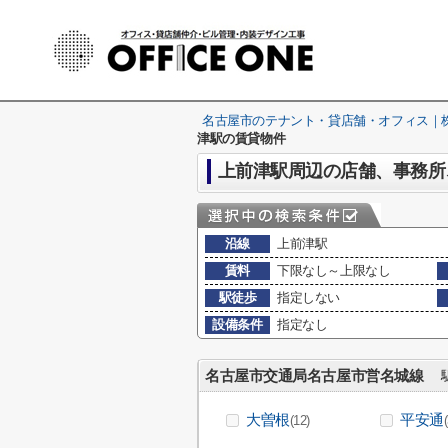
名古屋市のテナント・貸店舗・オフィス｜株式
津駅の賃貸物件
上前津駅周辺の店舗、事務所
沿線
上前津駅
賃料
下限なし～上限なし
駅徒歩
指定しない
設備条件
指定なし
名古屋市交通局名古屋市営名城線
駅
大曽根
平安通
(12)