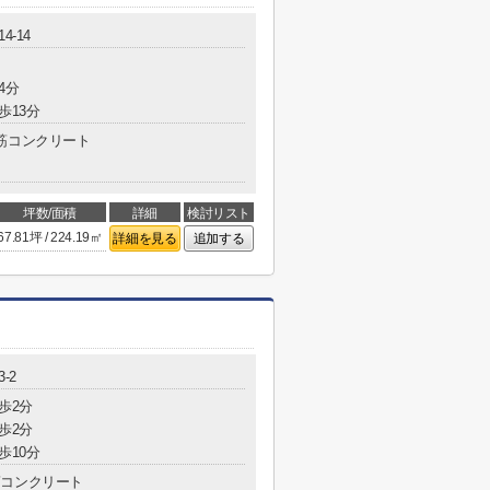
4-14
4分
歩13分
筋コンクリート
坪数/面積
詳細
検討リスト
67.81坪 / 224.19㎡
詳細を見る
追加する
-2
歩2分
歩2分
歩10分
コンクリート