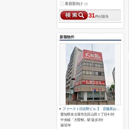
美容室向け
(-)
31
件が該当
新着物件
ファースト日比野ビル【 店舗系おすすめ 】
愛知県名古屋市北区山田１丁目4-30
中央線「大曽根」駅 徒歩3分
築32年