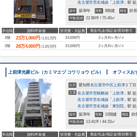
名古屋市営名城線
「
上前津
」駅 徒
築39年
9階建
鉄骨
築年
階数
構造
22.80坪 / 75.40㎡
坪数/面積
敷金/礼金/保証金/償却/敷引
所在階
賃料/坪単価
管理費・共益費
23
万
1,000
円
3階
33,000円
2ヶ月
/
0ヶ月
/
-
/
-
/
-
/
1.01
万円
26
万
4,000
円
3階
33,000円
2ヶ月
/
0ヶ月
/
-
/
-
/
-
/
1.05
万円
上前津光菱ビル（カミマエヅ コウリョウ ビル）【 オフィスお
愛知県
名古屋市中区
上前津
２丁目1
住所
交通
名古屋市営鶴舞線
「
上前津
」駅 徒
名古屋市営名城線
「
上前津
」駅 徒
名古屋市営名城線
「
東別院
」駅 徒
築38年
10階建
鉄
築年
階数
構造
13.41坪 / 44.33㎡
坪数/面積
敷金/礼金/保証金/償却/敷引
所在階
賃料/坪単価
管理費・共益費