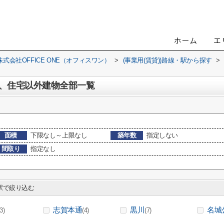
会社OFFICE ONE（オフィスワン）
>
(事業用(賃貸))路線・駅から探す
>
、住宅以外建物全部一覧
面積
下限なし～上限なし
築年数
指定しない
間取り
指定なし
で絞り込む
志賀本通
黒川
名城
(3)
(4)
(7)