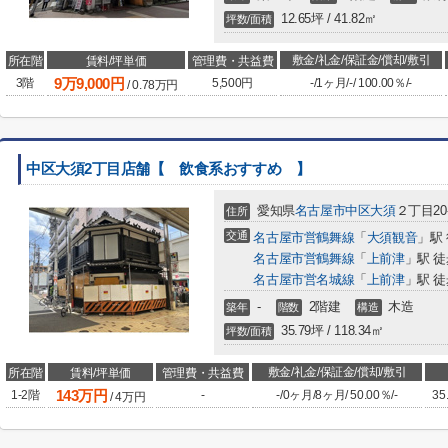
12.65坪 / 41.82㎡
坪数/面積
敷金/礼金/保証金/償却/敷引
所在階
賃料/坪単価
管理費・共益費
9
万
9,000
円
3階
5,500円
-
/
1ヶ月
/
-
/
100.00％
/
-
/
0.78
万円
中区大須2丁目店舗【 飲食系おすすめ 】
愛知県
名古屋市中区
大須
２丁目20-
住所
交通
名古屋市営鶴舞線
「
大須観音
」駅
名古屋市営鶴舞線
「
上前津
」駅 徒
名古屋市営名城線
「
上前津
」駅 徒
-
2階建
木造
築年
階数
構造
35.79坪 / 118.34㎡
坪数/面積
敷金/礼金/保証金/償却/敷引
所在階
賃料/坪単価
管理費・共益費
143
万円
1-2階
-
-
/
0ヶ月
/
8ヶ月
/
50.00％
/
-
35
/
4
万円