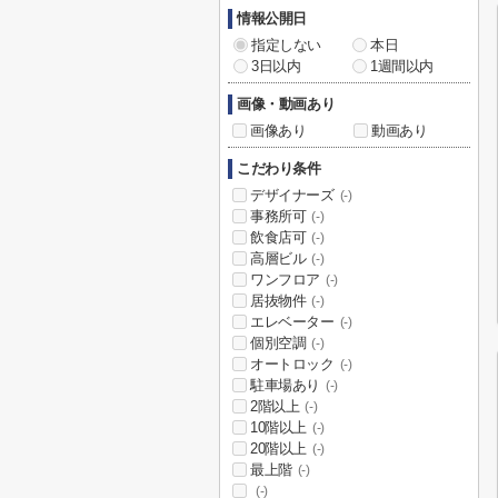
情報公開日
指定しない
本日
3日以内
1週間以内
画像・動画あり
画像あり
動画あり
こだわり条件
デザイナーズ
(-)
事務所可
(-)
飲食店可
(-)
高層ビル
(-)
ワンフロア
(-)
居抜物件
(-)
エレベーター
(-)
個別空調
(-)
オートロック
(-)
駐車場あり
(-)
2階以上
(-)
10階以上
(-)
20階以上
(-)
最上階
(-)
(-)