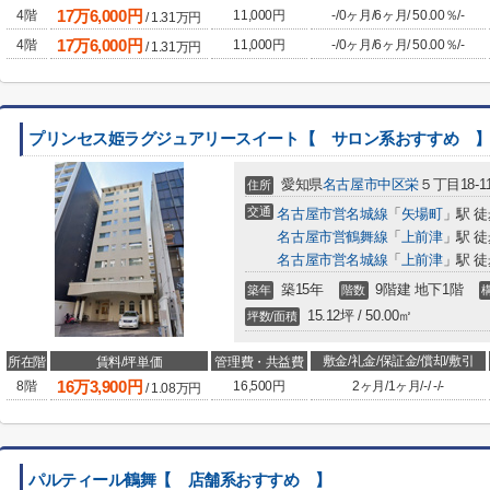
17
万
6,000
円
4階
11,000円
-
/
0ヶ月
/
6ヶ月
/
50.00％
/
-
/
1.31
万円
17
万
6,000
円
4階
11,000円
-
/
0ヶ月
/
6ヶ月
/
50.00％
/
-
/
1.31
万円
プリンセス姫ラグジュアリースイート【 サロン系おすすめ 
愛知県
名古屋市中区
栄
５丁目18-1
住所
交通
名古屋市営名城線
「
矢場町
」駅 徒
名古屋市営鶴舞線
「
上前津
」駅 徒
名古屋市営名城線
「
上前津
」駅 徒
築15年
9階建 地下1階
築年
階数
15.12坪 / 50.00㎡
坪数/面積
敷金/礼金/保証金/償却/敷引
所在階
賃料/坪単価
管理費・共益費
16
万
3,900
円
8階
16,500円
2ヶ月
/
1ヶ月
/
-
/
-
/
-
/
1.08
万円
パルティール鶴舞【 店舗系おすすめ 】