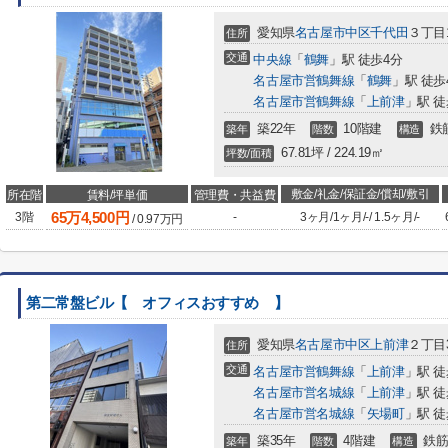
愛知県
名古屋市中区
千代田
３丁目1
住所
交通
中央線
「
鶴舞
」駅 徒歩4分
名古屋市営鶴舞線
「
鶴舞
」駅 徒歩
名古屋市営鶴舞線
「
上前津
」駅 徒
築22年
10階建
鉄
築年
階数
構造
67.81坪 / 224.19㎡
坪数/面積
敷金/礼金/保証金/償却/敷引
所在階
賃料/坪単価
管理費・共益費
65
万
4,500
円
3階
-
3ヶ月
/
1ヶ月
/
-
/
1.5ヶ月
/
-
/
0.97
万円
第二常盤ビル【 オフィスおすすめ 】
愛知県
名古屋市中区
上前津
２丁目3
住所
交通
名古屋市営鶴舞線
「
上前津
」駅 徒
名古屋市営名城線
「
上前津
」駅 徒
名古屋市営名城線
「
矢場町
」駅 徒
築35年
4階建
鉄筋
築年
階数
構造