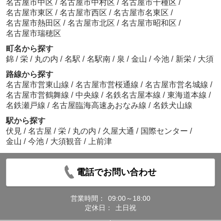
名古屋市中区
/
名古屋市中村区
/
名古屋市千種区
/
名古屋市東区
/
名古屋市西区
/
名古屋市名東区
/
名古屋市熱田区
/
名古屋市北区
/
名古屋市昭和区
/
名古屋市瑞穂区
町名から探す
錦
/
栄
/
丸の内
/
名駅
/
名駅南
/
泉
/
金山
/
今池
/
新栄
/
大須
路線から探す
名古屋市営東山線
/
名古屋市営桜通線
/
名古屋市営名城線
/
名古屋市営鶴舞線
/
中央線
/
名鉄名古屋本線
/
東海道本線
/
名鉄瀬戸線
/
名古屋臨海高速あおなみ線
/
名鉄犬山線
駅から探す
伏見
/
名古屋
/
栄
/
丸の内
/
久屋大通
/
国際センター
/
金山
/
今池
/
大須観音
/
上前津
電話でお問い合わせ
営業時間：
09:00～18:00
定休日：
土日祝