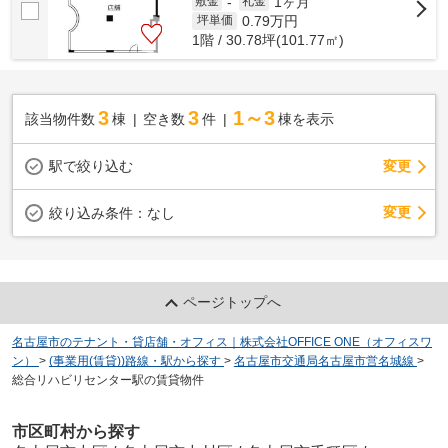
1ヶ月
敷金
-
礼金
0.79
万円
坪単価
1階 / 30.78坪(101.77㎡)
3
3
1～3
該当物件数
棟
空き数
件
棟を表示
駅で絞り込む
変更
変更
絞り込み条件：
なし
ページトップへ
名古屋市のテナント・貸店舗・オフィス｜株式会社OFFICE ONE（オフィスワ
ン）
>
(事業用(賃貸))路線・駅から探す
>
名古屋市交通局名古屋市営名城線
>
総合リハビリセンター駅の賃貸物件
市区町村から探す