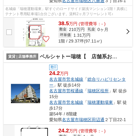
愛知県
名古屋市瑞穂区
八勝通
３丁目16-1
名城線「瑞穂運動場東」駅すぐのロードサイド築浅マンション1階！真横に
テナント専用駐車場1台分ございます。賃料2ヶ月フリーレント可♪
38.5
万
円
(管理費等：- )
210万円
0ヶ月
敷金
礼金
1.31
万円
坪単価
1階 / 29.37坪(97.11㎡)
ベルシャトー瑞穂【 店舗系おすすめ 】
賃貸 | 店舗事務所
敷0
24.2
万円
名古屋市営名城線
「
総合リハビリセンタ
ー
」駅 徒歩14分
名古屋市営桜通線
「
瑞穂区役所
」駅 徒歩
15分
名古屋市営名城線
「
瑞穂運動場東
」駅 徒
歩17分
築54年 / 8階建
愛知県
名古屋市瑞穂区
田辺通
２丁目22-1
24.2
万
円
(管理費等：- )