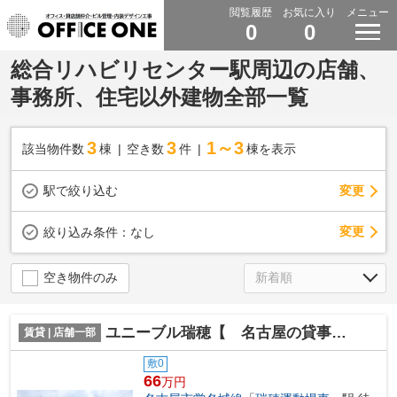
閲覧履歴
お気に入り
メニュー
0
0
総合リハビリセンター駅周辺の店舗、
事務所、住宅以外建物全部一覧
3
3
1～3
該当物件数
棟
空き数
件
棟を表示
駅で絞り込む
変更
変更
絞り込み条件：
なし
空き物件のみ
ユニーブル瑞穂【 名古屋の貸事務所・貸オフィス 】
賃貸 | 店舗一部
敷0
66
万円