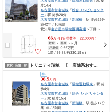
名古屋市営名城線
「
瑞穂運動場東
」駅 徒
歩14分
名古屋市営名城線
「
総合リハビリセンタ
ー
」駅 徒歩20分
名古屋市営名城線
「
新瑞橋
」駅 徒歩22分
築42年 / 10階建
愛知県
名古屋市瑞穂区
彌富通
５丁目62
66
万
円
(管理費等：22,000円 )
2ヶ月
敷金
-
礼金
0.66
万円
坪単価
1階 / 99.88坪(330.19㎡)
トリニティ瑞穂 【 店舗系おすすめ 】
賃貸 | 店舗一部
礼0
38.5
万円
名古屋市営名城線
「
瑞穂運動場東
」駅 徒
歩4分
名古屋市営名城線
「
総合リハビリセンタ
ー
」駅 徒歩15分
名古屋市営名城線
「
新瑞橋
」駅 徒歩17分
築1年 / 8階建