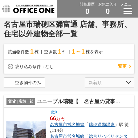
閲覧履歴
お気に入り
メニュー
0
0
名古屋市瑞穂区彌富通 店舗、事務所、
住宅以外建物全部一覧
1
1
1～1
該当物件数
棟
空き数
件
棟を表示
変更
絞り込み条件：
なし
空き物件のみ
ユニーブル瑞穂【 名古屋の貸事務所・貸オフィス 】
賃貸 | 店舗一部
敷0
66
万円
名古屋市営名城線
「
瑞穂運動場東
」駅 徒
歩14分
名古屋市営名城線
「
総合リハビリセンタ