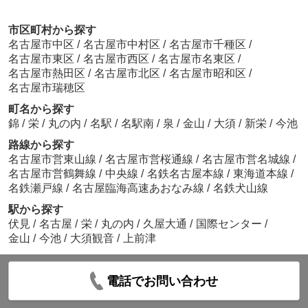
市区町村から探す
名古屋市中区
/
名古屋市中村区
/
名古屋市千種区
/
名古屋市東区
/
名古屋市西区
/
名古屋市名東区
/
名古屋市熱田区
/
名古屋市北区
/
名古屋市昭和区
/
名古屋市瑞穂区
町名から探す
錦
/
栄
/
丸の内
/
名駅
/
名駅南
/
泉
/
金山
/
大須
/
新栄
/
今池
路線から探す
名古屋市営東山線
/
名古屋市営桜通線
/
名古屋市営名城線
/
名古屋市営鶴舞線
/
中央線
/
名鉄名古屋本線
/
東海道本線
/
名鉄瀬戸線
/
名古屋臨海高速あおなみ線
/
名鉄犬山線
駅から探す
伏見
/
名古屋
/
栄
/
丸の内
/
久屋大通
/
国際センター
/
金山
/
今池
/
大須観音
/
上前津
電話でお問い合わせ