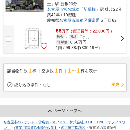
ー
」駅 徒歩20分
名古屋市営名城線
「
新瑞橋
」駅 徒歩22分
築42年 / 10階建
愛知県
名古屋市瑞穂区
彌富通
５丁目62
66
万
円
(管理費等：22,000円 )
2ヶ月
敷金
-
礼金
0.66
万円
坪単価
1階 / 99.88坪(330.19㎡)
1
1
1～1
該当物件数
棟
空き数
件
棟を表示
変更
絞り込み条件：
なし
ページトップへ
名古屋市のテナント・貸店舗・オフィス｜株式会社OFFICE ONE（オフィスワ
ン）
>
(事業用(賃貸))地域から探す
>
名古屋市瑞穂区
>
彌富通の賃貸物件