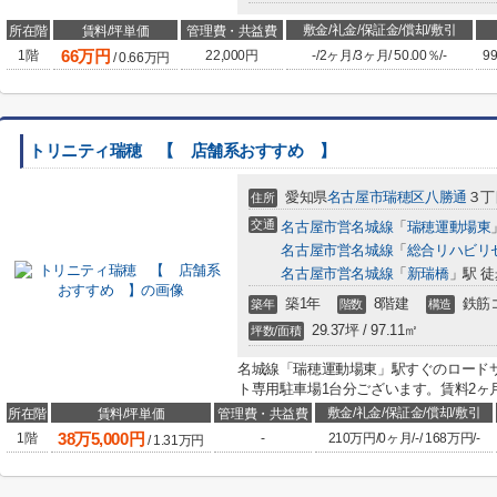
敷金/礼金/保証金/償却/敷引
所在階
賃料/坪単価
管理費・共益費
66
万円
1階
22,000円
-
/
2ヶ月
/
3ヶ月
/
50.00％
/
-
99
/
0.66
万円
トリニティ瑞穂 【 店舗系おすすめ 】
愛知県
名古屋市瑞穂区
八勝通
３丁目
住所
交通
名古屋市営名城線
「
瑞穂運動場東
名古屋市営名城線
「
総合リハビリ
名古屋市営名城線
「
新瑞橋
」駅 徒
築1年
8階建
鉄筋
築年
階数
構造
29.37坪 / 97.11㎡
坪数/面積
名城線「瑞穂運動場東」駅すぐのロード
ト専用駐車場1台分ございます。賃料2ヶ
敷金/礼金/保証金/償却/敷引
所在階
賃料/坪単価
管理費・共益費
38
万
5,000
円
1階
-
210万円
/
0ヶ月
/
-
/
168万円
/
-
/
1.31
万円