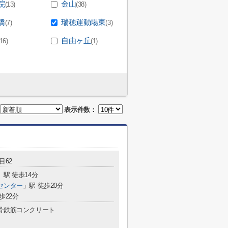
院
金山
(13)
(38)
橋
瑞穂運動場東
(7)
(3)
自由ヶ丘
(16)
(1)
表示件数：
目62
」駅 徒歩14分
センター
」駅 徒歩20分
歩22分
骨鉄筋コンクリート