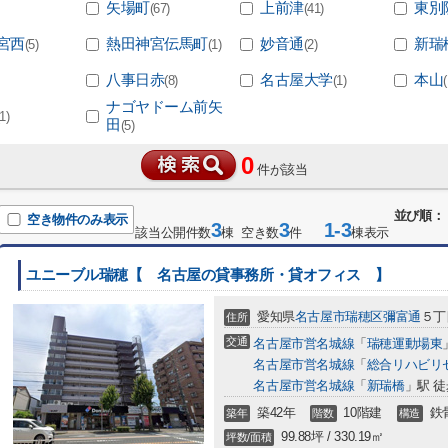
矢場町
上前津
東別
(67)
(41)
宮西
熱田神宮伝馬町
妙音通
新瑞
(5)
(1)
(2)
八事日赤
名古屋大学
本山
(8)
(1)
ナゴヤドーム前矢
(1)
田
(5)
0
件が該当
並び順：
空き物件のみ表示
3
3
1-3
該当公開件数
棟 空き数
件
棟表示
ユニーブル瑞穂【 名古屋の貸事務所・貸オフィス 】
愛知県
名古屋市瑞穂区
彌富通
５丁
住所
交通
名古屋市営名城線
「
瑞穂運動場東
名古屋市営名城線
「
総合リハビリ
名古屋市営名城線
「
新瑞橋
」駅 徒
築42年
10階建
鉄
築年
階数
構造
99.88坪 / 330.19㎡
坪数/面積