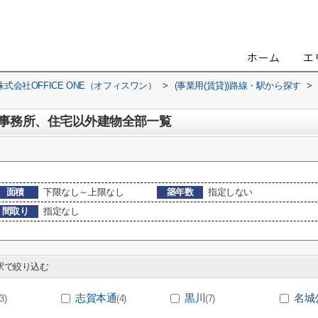
会社OFFICE ONE（オフィスワン）
>
(事業用(賃貸))路線・駅から探す
>
事務所、住宅以外建物全部一覧
面積
下限なし～上限なし
築年数
指定しない
間取り
指定なし
で絞り込む
志賀本通
黒川
名城
(3)
(4)
(7)