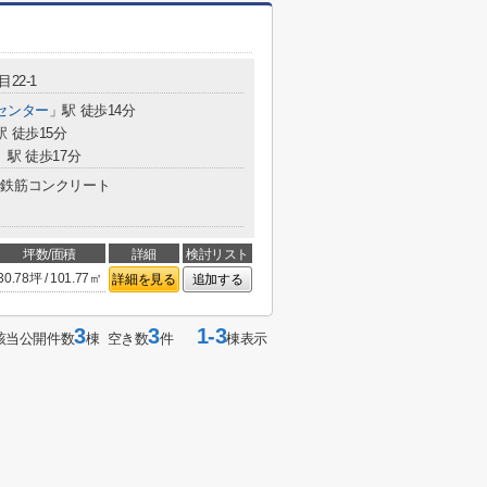
22-1
センター
」駅 徒歩14分
駅 徒歩15分
」駅 徒歩17分
鉄筋コンクリート
坪数/面積
詳細
検討リスト
30.78坪 / 101.77㎡
詳細を見る
追加する
3
3
1-3
該当公開件数
棟 空き数
件
棟表示