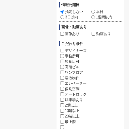
情報公開日
指定しない
本日
3日以内
1週間以内
画像・動画あり
画像あり
動画あり
こだわり条件
デザイナーズ
事務所可
飲食店可
高層ビル
ワンフロア
居抜物件
エレベーター
個別空調
オートロック
駐車場あり
2階以上
10階以上
20階以上
最上階