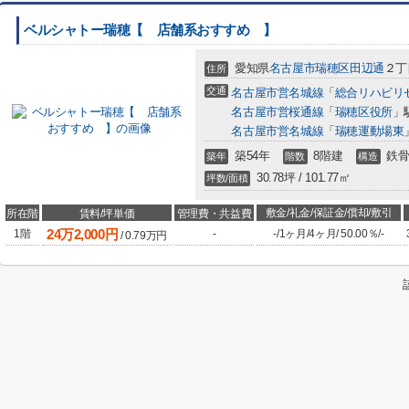
ベルシャトー瑞穂【 店舗系おすすめ 】
愛知県
名古屋市瑞穂区
田辺通
２丁目
住所
交通
名古屋市営名城線
「
総合リハビリ
名古屋市営桜通線
「
瑞穂区役所
」
名古屋市営名城線
「
瑞穂運動場東
築54年
8階建
鉄骨
築年
階数
構造
30.78坪 / 101.77㎡
坪数/面積
敷金/礼金/保証金/償却/敷引
所在階
賃料/坪単価
管理費・共益費
24
万
2,000
円
1階
-
-
/
1ヶ月
/
4ヶ月
/
50.00％
/
-
/
0.79
万円