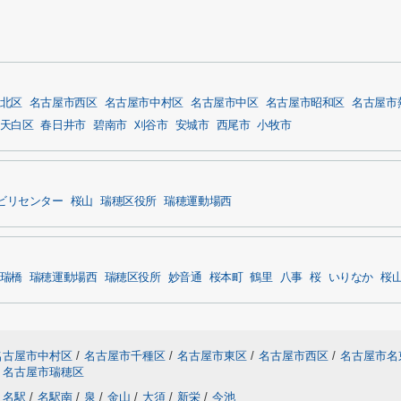
北区
名古屋市西区
名古屋市中村区
名古屋市中区
名古屋市昭和区
名古屋市
天白区
春日井市
碧南市
刈谷市
安城市
西尾市
小牧市
ビリセンター
桜山
瑞穂区役所
瑞穂運動場西
瑞橋
瑞穂運動場西
瑞穂区役所
妙音通
桜本町
鶴里
八事
桜
いりなか
桜
名古屋市中村区
/
名古屋市千種区
/
名古屋市東区
/
名古屋市西区
/
名古屋市名
名古屋市瑞穂区
名駅
/
名駅南
/
泉
/
金山
/
大須
/
新栄
/
今池