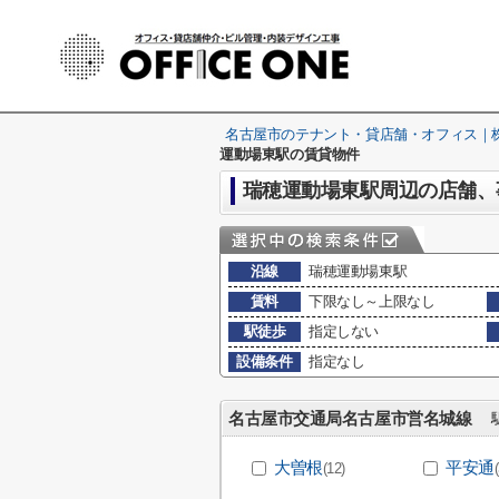
名古屋市のテナント・貸店舗・オフィス｜株式
運動場東駅の賃貸物件
瑞穂運動場東駅周辺の店舗、
沿線
瑞穂運動場東駅
賃料
下限なし～上限なし
駅徒歩
指定しない
設備条件
指定なし
名古屋市交通局名古屋市営名城線
駅
大曽根
平安通
(12)