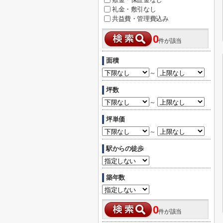
礼金・敷引なし
共益費・管理費込み
0
件が該当
面積
～
坪数
～
坪単価
～
駅からの徒歩
築年数
0
件が該当