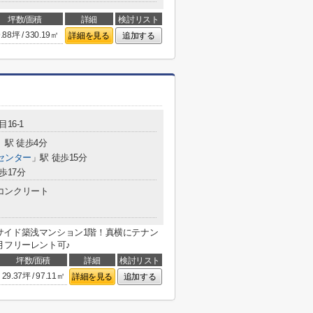
坪数/面積
詳細
検討リスト
.88坪 / 330.19㎡
詳細を見る
追加する
16-1
」駅 徒歩4分
センター
」駅 徒歩15分
歩17分
コンクリート
サイド築浅マンション1階！真横にテナン
月フリーレント可♪
坪数/面積
詳細
検討リスト
29.37坪 / 97.11㎡
詳細を見る
追加する