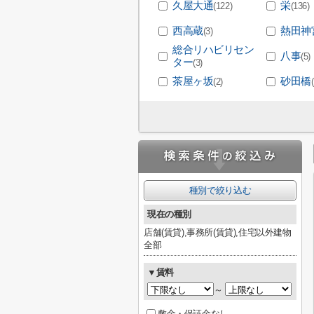
久屋大通
栄
(122)
(136)
西高蔵
熱田神
(3)
総合リハビリセン
八事
(5)
ター
(3)
茶屋ヶ坂
砂田橋
(2)
種別で絞り込む
現在の種別
店舗(賃貸),事務所(賃貸),住宅以外建物
全部
▼賃料
～
敷金・保証金なし