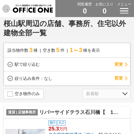
閲覧履歴
お気に入り
メニュー
0
0
桜山駅周辺の店舗、事務所、住宅以外
建物全部一覧
3
5
1～3
該当物件数
棟
空き数
件
棟を表示
駅で絞り込む
変更
変更
絞り込み条件：
なし
空き物件のみ
リバーサイドテラス石川橋【 1階路面店 】
賃貸 | 店舗事務所
敷0
礼0
25.3
万円