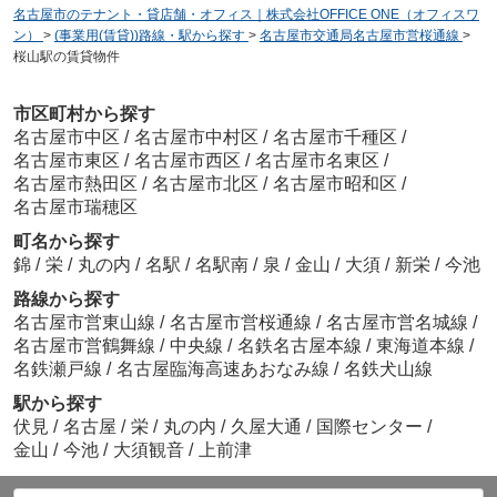
名古屋市のテナント・貸店舗・オフィス｜株式会社OFFICE ONE（オフィスワ
ン）
>
(事業用(賃貸))路線・駅から探す
>
名古屋市交通局名古屋市営桜通線
>
桜山駅の賃貸物件
市区町村から探す
名古屋市中区
/
名古屋市中村区
/
名古屋市千種区
/
名古屋市東区
/
名古屋市西区
/
名古屋市名東区
/
名古屋市熱田区
/
名古屋市北区
/
名古屋市昭和区
/
名古屋市瑞穂区
町名から探す
錦
/
栄
/
丸の内
/
名駅
/
名駅南
/
泉
/
金山
/
大須
/
新栄
/
今池
路線から探す
名古屋市営東山線
/
名古屋市営桜通線
/
名古屋市営名城線
/
名古屋市営鶴舞線
/
中央線
/
名鉄名古屋本線
/
東海道本線
/
名鉄瀬戸線
/
名古屋臨海高速あおなみ線
/
名鉄犬山線
駅から探す
伏見
/
名古屋
/
栄
/
丸の内
/
久屋大通
/
国際センター
/
金山
/
今池
/
大須観音
/
上前津