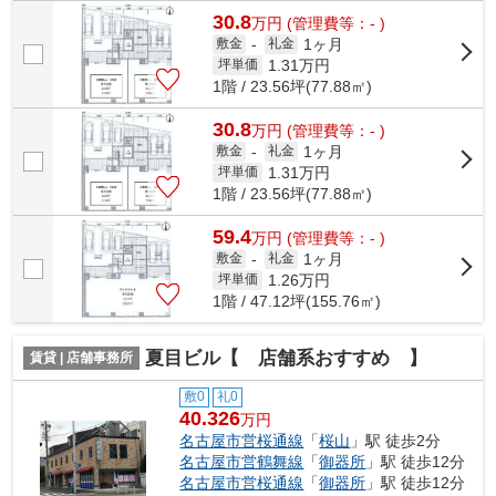
30.8
万
円
(管理費等：- )
1ヶ月
敷金
-
礼金
1.31
万円
坪単価
1階 / 23.56坪(77.88㎡)
30.8
万
円
(管理費等：- )
1ヶ月
敷金
-
礼金
1.31
万円
坪単価
1階 / 23.56坪(77.88㎡)
59.4
万
円
(管理費等：- )
1ヶ月
敷金
-
礼金
1.26
万円
坪単価
1階 / 47.12坪(155.76㎡)
夏目ビル【 店舗系おすすめ 】
賃貸 | 店舗事務所
敷0
礼0
40.326
万円
名古屋市営桜通線
「
桜山
」駅 徒歩2分
名古屋市営鶴舞線
「
御器所
」駅 徒歩12分
名古屋市営桜通線
「
御器所
」駅 徒歩12分