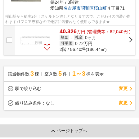
築24年 / 3階建
愛知県
名古屋市昭和区
桜山町
４丁目71
桜山駅から徒歩2分！スケルトン渡しとなりますので、こだわりの内装が作
れます♪1フロア専有なので他店に気兼ねなく使用もできます★
40.326
万
円
(管理費等：62,040円 )
0ヶ月
敷金
-
礼金
0.72
万円
坪単価
2階 / 56.40坪(186.44㎡)
3
5
1～3
該当物件数
棟
空き数
件
棟を表示
駅で絞り込む
変更
変更
絞り込み条件：
なし
ページトップへ