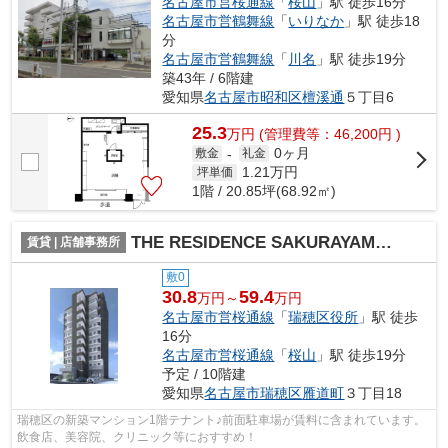
名古屋市営桜通線
「
桜山
」駅 徒歩16分
名古屋市営鶴舞線
「
いりなか
」駅 徒歩18
分
名古屋市営鶴舞線
「
川名
」駅 徒歩19分
築43年 / 6階建
愛知県
名古屋市昭和区
檀溪通
５丁目6
25.3
万
円
(管理費等：46,200円 )
0ヶ月
敷金
-
礼金
1.21
万円
坪単価
1階 / 20.85坪(68.92㎡)
THE RESIDENCE SAKURAYAMA WEST【 1階路面店 】
賃貸 | 店舗事務所
敷0
30.8
59.4
万円～
万円
名古屋市営桜通線
「
瑞穂区役所
」駅 徒歩
16分
名古屋市営桜通線
「
桜山
」駅 徒歩19分
予定 / 10階建
愛知県
名古屋市瑞穂区
雁道町
３丁目18
瑞穂区の新築マンション1階テナント♪前面駐車場が賃料に含まれています。
飲食店、美容院、クリニック等におすすめ！