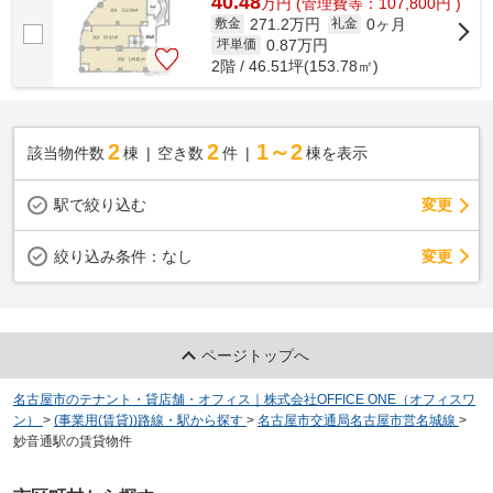
40.48
万
円
(管理費等：107,800円 )
271.2万円
0ヶ月
敷金
礼金
0.87
万円
坪単価
2階 / 46.51坪(153.78㎡)
2
2
1～2
該当物件数
棟
空き数
件
棟を表示
駅で絞り込む
変更
変更
絞り込み条件：
なし
ページトップへ
名古屋市のテナント・貸店舗・オフィス｜株式会社OFFICE ONE（オフィスワ
ン）
>
(事業用(賃貸))路線・駅から探す
>
名古屋市交通局名古屋市営名城線
>
妙音通駅の賃貸物件