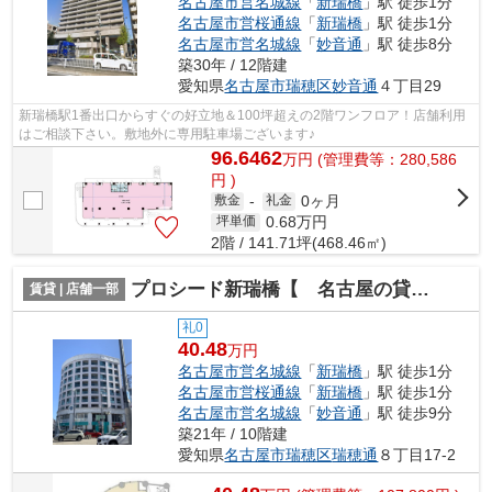
名古屋市営名城線
「
新瑞橋
」駅 徒歩1分
名古屋市営桜通線
「
新瑞橋
」駅 徒歩1分
名古屋市営名城線
「
妙音通
」駅 徒歩8分
築30年 / 12階建
愛知県
名古屋市瑞穂区
妙音通
４丁目29
新瑞橋駅1番出口からすぐの好立地＆100坪超えの2階ワンフロア！店舗利用
はご相談下さい。敷地外に専用駐車場ございます♪
96.6462
万
円
(管理費等：280,586
円 )
0ヶ月
敷金
-
礼金
0.68
万円
坪単価
2階 / 141.71坪(468.46㎡)
プロシード新瑞橋【 名古屋の貸事務所・貸オフィス 】
賃貸 | 店舗一部
礼0
40.48
万円
名古屋市営名城線
「
新瑞橋
」駅 徒歩1分
名古屋市営桜通線
「
新瑞橋
」駅 徒歩1分
名古屋市営名城線
「
妙音通
」駅 徒歩9分
築21年 / 10階建
愛知県
名古屋市瑞穂区
瑞穂通
８丁目17-2