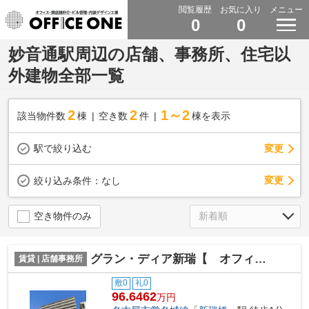
閲覧履歴
お気に入り
メニュー
0
0
妙音通駅周辺の店舗、事務所、住宅以
外建物全部一覧
2
2
1～2
該当物件数
棟
空き数
件
棟を表示
駅で絞り込む
変更
変更
絞り込み条件：
なし
空き物件のみ
グラン・ディア新瑞【 オフィスおすすめ 】
賃貸 | 店舗事務所
敷0
礼0
96.6462
万円