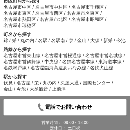
市区町村から探す
名古屋市中区
/
名古屋市中村区
/
名古屋市千種区
/
名古屋市東区
/
名古屋市西区
/
名古屋市名東区
/
名古屋市熱田区
/
名古屋市北区
/
名古屋市昭和区
/
名古屋市瑞穂区
町名から探す
錦
/
栄
/
丸の内
/
名駅
/
名駅南
/
泉
/
金山
/
大須
/
新栄
/
今池
路線から探す
名古屋市営東山線
/
名古屋市営桜通線
/
名古屋市営名城線
/
名古屋市営鶴舞線
/
中央線
/
名鉄名古屋本線
/
東海道本線
/
名鉄瀬戸線
/
名古屋臨海高速あおなみ線
/
名鉄犬山線
駅から探す
伏見
/
名古屋
/
栄
/
丸の内
/
久屋大通
/
国際センター
/
金山
/
今池
/
大須観音
/
上前津
電話でお問い合わせ
営業時間：
09:00～18:00
定休日：
土日祝