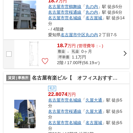
18.7
万円
名古屋市営鶴舞線
「
丸の内
」駅 徒歩5分
名古屋市営桜通線
「
丸の内
」駅 徒歩6分
名古屋市営名城線
「
名古屋城
」駅 徒歩14
分
- / 4階建
愛知県
名古屋市中区
丸の内
２丁目7-5
18.7
万
円
(管理費等：- )
0ヶ月
敷金
-
礼金
1.1
万円
坪単価
2階 / 17.00坪(56.19㎡)
名古屋有楽ビル【 オフィスおすすめ 】
賃貸 | 事務所
礼0
22.8074
万円
名古屋市営名城線
「
久屋大通
」駅 徒歩5
分
名古屋市営桜通線
「
久屋大通
」駅 徒歩5
分
名古屋市営名城線
「
名古屋城
」駅 徒歩5
分