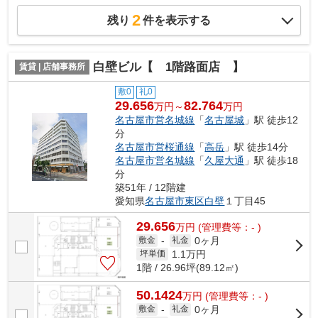
2
残り
件を表示する
白壁ビル【 1階路面店 】
賃貸 | 店舗事務所
敷0
礼0
29.656
82.764
万円～
万円
名古屋市営名城線
「
名古屋城
」駅 徒歩12
分
名古屋市営桜通線
「
高岳
」駅 徒歩14分
名古屋市営名城線
「
久屋大通
」駅 徒歩18
分
築51年 / 12階建
愛知県
名古屋市東区
白壁
１丁目45
29.656
万
円
(管理費等：- )
0ヶ月
敷金
-
礼金
1.1
万円
坪単価
1階 / 26.96坪(89.12㎡)
50.1424
万
円
(管理費等：- )
0ヶ月
敷金
-
礼金