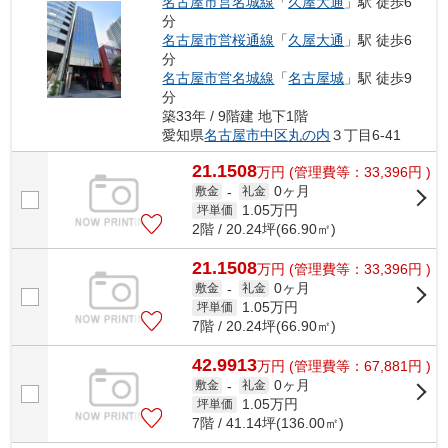
名古屋市営名城線
「
久屋大通
」駅 徒歩6
分
名古屋市営桜通線
「
久屋大通
」駅 徒歩6
分
名古屋市営名城線
「
名古屋城
」駅 徒歩9
分
築33年 / 9階建 地下1階
愛知県
名古屋市中区
丸の内
３丁目6-41
21.1508
万
円
(管理費等：33,396円 )
0ヶ月
敷金
-
礼金
1.05
万円
坪単価
2階 / 20.24坪(66.90㎡)
21.1508
万
円
(管理費等：33,396円 )
0ヶ月
敷金
-
礼金
1.05
万円
坪単価
7階 / 20.24坪(66.90㎡)
42.9913
万
円
(管理費等：67,881円 )
0ヶ月
敷金
-
礼金
1.05
万円
坪単価
7階 / 41.14坪(136.00㎡)