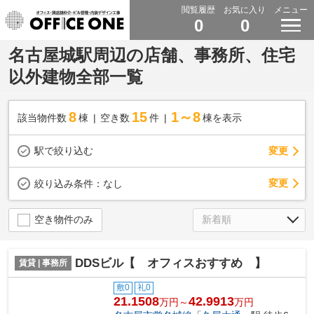
閲覧履歴
お気に入り
メニュー
0
0
名古屋城駅周辺の店舗、事務所、住宅
以外建物全部一覧
8
15
1～8
該当物件数
棟
空き数
件
棟を表示
駅で絞り込む
変更
変更
絞り込み条件：
なし
空き物件のみ
DDSビル【 オフィスおすすめ 】
賃貸 | 事務所
敷0
礼0
21.1508
42.9913
万円～
万円