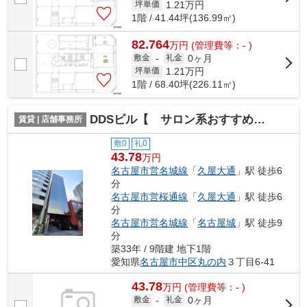
1.21
万円
坪単価
1階 / 41.44坪(136.99㎡)
82.764
万
円
(管理費等：- )
0ヶ月
敷金
-
礼金
1.21
万円
坪単価
1階 / 68.40坪(226.11㎡)
DDSビル【 サロン系おすすめ 】
賃貸 | 店舗事務所
敷0
礼0
43.78
万円
名古屋市営名城線
「
久屋大通
」駅 徒歩6
分
名古屋市営桜通線
「
久屋大通
」駅 徒歩6
分
名古屋市営名城線
「
名古屋城
」駅 徒歩9
分
築33年 / 9階建 地下1階
愛知県
名古屋市中区
丸の内
３丁目6-41
43.78
万
円
(管理費等：- )
0ヶ月
敷金
-
礼金