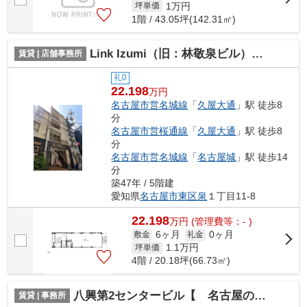
1
万円
坪単価
1階 / 43.05坪(142.31㎡)
Link Izumi（旧：林敬泉ビル）【 サロン系おすすめ 】
賃貸 | 店舗事務所
礼0
22.198
万円
名古屋市営名城線
「
久屋大通
」駅 徒歩8
分
名古屋市営桜通線
「
久屋大通
」駅 徒歩8
分
名古屋市営名城線
「
名古屋城
」駅 徒歩14
分
築47年 / 5階建
愛知県
名古屋市東区
泉
１丁目11-8
22.198
万
円
(管理費等：- )
6ヶ月
0ヶ月
敷金
礼金
1.1
万円
坪単価
4階 / 20.18坪(66.73㎡)
八興第2センタービル【 名古屋の貸事務所・貸オフィス 】
賃貸 | 事務所