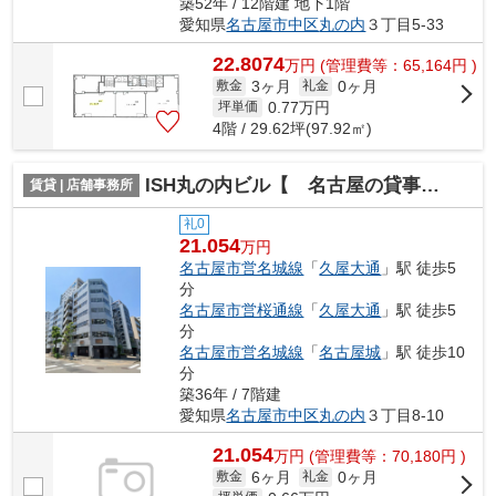
築52年 / 12階建 地下1階
愛知県
名古屋市中区
丸の内
３丁目5-33
22.8074
万
円
(管理費等：65,164円 )
3ヶ月
0ヶ月
敷金
礼金
0.77
万円
坪単価
4階 / 29.62坪(97.92㎡)
ISH丸の内ビル【 名古屋の貸事務所・貸オフィス 】
賃貸 | 店舗事務所
礼0
21.054
万円
名古屋市営名城線
「
久屋大通
」駅 徒歩5
分
名古屋市営桜通線
「
久屋大通
」駅 徒歩5
分
名古屋市営名城線
「
名古屋城
」駅 徒歩10
分
築36年 / 7階建
愛知県
名古屋市中区
丸の内
３丁目8-10
21.054
万
円
(管理費等：70,180円 )
6ヶ月
0ヶ月
敷金
礼金