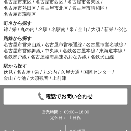
名古屋市東区
/
名古屋市西区
/
名古屋市名東区
/
名古屋市熱田区
/
名古屋市北区
/
名古屋市昭和区
/
名古屋市瑞穂区
町名から探す
錦
/
栄
/
丸の内
/
名駅
/
名駅南
/
泉
/
金山
/
大須
/
新栄
/
今池
路線から探す
名古屋市営東山線
/
名古屋市営桜通線
/
名古屋市営名城線
/
名古屋市営鶴舞線
/
中央線
/
名鉄名古屋本線
/
東海道本線
/
名鉄瀬戸線
/
名古屋臨海高速あおなみ線
/
名鉄犬山線
駅から探す
伏見
/
名古屋
/
栄
/
丸の内
/
久屋大通
/
国際センター
/
金山
/
今池
/
大須観音
/
上前津
電話でお問い合わせ
営業時間：
09:00～18:00
定休日：
土日祝