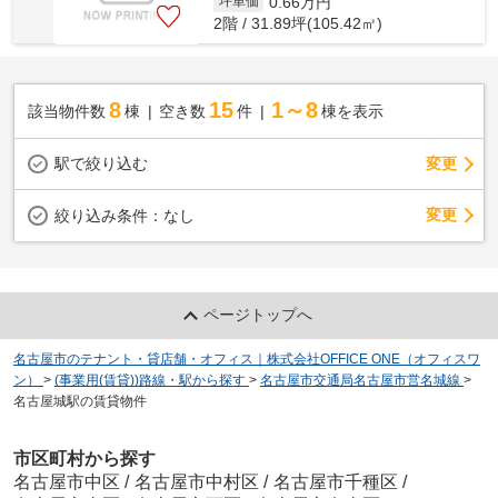
0.66
万円
坪単価
2階 / 31.89坪(105.42㎡)
8
15
1～8
該当物件数
棟
空き数
件
棟を表示
駅で絞り込む
変更
変更
絞り込み条件：
なし
ページトップへ
名古屋市のテナント・貸店舗・オフィス｜株式会社OFFICE ONE（オフィスワ
ン）
>
(事業用(賃貸))路線・駅から探す
>
名古屋市交通局名古屋市営名城線
>
名古屋城駅の賃貸物件
市区町村から探す
名古屋市中区
/
名古屋市中村区
/
名古屋市千種区
/