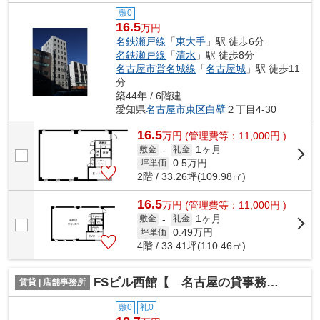
敷0
16.5
万円
名鉄瀬戸線
「
東大手
」駅 徒歩6分
名鉄瀬戸線
「
清水
」駅 徒歩8分
名古屋市営名城線
「
名古屋城
」駅 徒歩11
分
築44年 / 6階建
愛知県
名古屋市東区
白壁
２丁目4-30
16.5
万
円
(管理費等：11,000円 )
1ヶ月
敷金
-
礼金
0.5
万円
坪単価
2階 / 33.26坪(109.98㎡)
16.5
万
円
(管理費等：11,000円 )
1ヶ月
敷金
-
礼金
0.49
万円
坪単価
4階 / 33.41坪(110.46㎡)
FSビル西館【 名古屋の貸事務所・貸オフィス 】
賃貸 | 店舗事務所
敷0
礼0