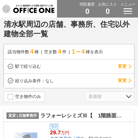
閲覧履歴
お気に入り
メニュー
0
0
清水駅周辺の店舗、事務所、住宅以外
建物全部一覧
4
4
1～4
該当物件数
棟
空き数
件
棟を表示
駅で絞り込む
変更
変更
絞り込み条件：
なし
空き物件のみ
ラフォーレシミズⅢ【 1階路面店 】
賃貸 | 店舗事務所
礼0
29.7
万円