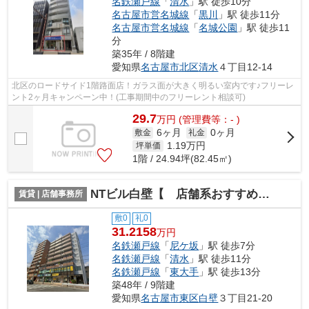
名鉄瀬戸線
「
清水
」駅 徒歩10分
名古屋市営名城線
「
黒川
」駅 徒歩11分
名古屋市営名城線
「
名城公園
」駅 徒歩11
分
築35年 / 8階建
愛知県
名古屋市北区
清水
４丁目12-14
北区のロードサイド1階路面店！ガラス面が大きく明るい室内です♪フリーレ
ント2ヶ月キャンペーン中！(工事期間中のフリーレント相談可)
29.7
万
円
(管理費等：- )
6ヶ月
0ヶ月
敷金
礼金
1.19
万円
坪単価
1階 / 24.94坪(82.45㎡)
NTビル白壁【 店舗系おすすめ 】
賃貸 | 店舗事務所
敷0
礼0
31.2158
万円
名鉄瀬戸線
「
尼ケ坂
」駅 徒歩7分
名鉄瀬戸線
「
清水
」駅 徒歩11分
名鉄瀬戸線
「
東大手
」駅 徒歩13分
築48年 / 9階建
愛知県
名古屋市東区
白壁
３丁目21-20