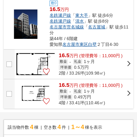
敷0
16.5
万円
名鉄瀬戸線
「
東大手
」駅 徒歩6分
名鉄瀬戸線
「
清水
」駅 徒歩8分
名古屋市営名城線
「
名古屋城
」駅 徒歩11
分
築44年 / 6階建
愛知県
名古屋市東区
白壁
２丁目4-30
16.5
万
円
(管理費等：11,000円 )
1ヶ月
敷金
-
礼金
0.5
万円
坪単価
2階 / 33.26坪(109.98㎡)
16.5
万
円
(管理費等：11,000円 )
1ヶ月
敷金
-
礼金
0.49
万円
坪単価
4階 / 33.41坪(110.46㎡)
4
4
1～4
該当物件数
棟
空き数
件
棟を表示