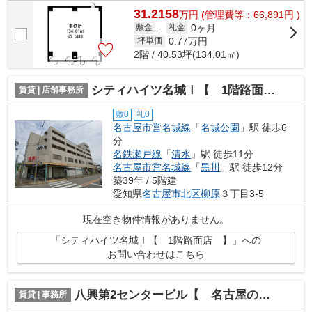
31.2158
万
円
(管理費等：66,891円 )
0ヶ月
敷金
-
礼金
0.77
万円
坪単価
2階 / 40.53坪(134.01㎡)
シティハイツ名城Ⅰ【 1階路面店 】
賃貸 | 店舗事務所
敷0
礼0
名古屋市営名城線
「
名城公園
」駅 徒歩6
分
名鉄瀬戸線
「
清水
」駅 徒歩11分
名古屋市営名城線
「
黒川
」駅 徒歩12分
築39年 / 5階建
愛知県
名古屋市北区
柳原
３丁目3-5
現在空き物件情報がありません。
「シティハイツ名城Ⅰ【 1階路面店 】」への
お問い合わせはこちら
八興第2センタービル【 名古屋の貸事務所・貸オフィス 】
賃貸 | 事務所