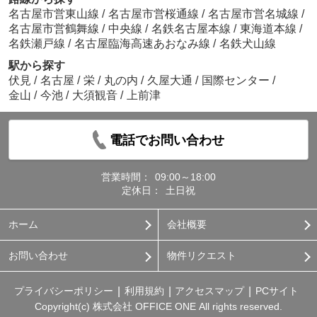
名古屋市営東山線
/
名古屋市営桜通線
/
名古屋市営名城線
/
名古屋市営鶴舞線
/
中央線
/
名鉄名古屋本線
/
東海道本線
/
名鉄瀬戸線
/
名古屋臨海高速あおなみ線
/
名鉄犬山線
駅から探す
伏見
/
名古屋
/
栄
/
丸の内
/
久屋大通
/
国際センター
/
金山
/
今池
/
大須観音
/
上前津
電話でお問い合わせ
営業時間：
09:00～18:00
定休日：
土日祝
ホーム
会社概要
お問い合わせ
物件リクエスト
プライバシーポリシー
利用規約
アクセスマップ
PCサイト
Copyright(c) 株式会社 OFFICE ONE All rights reserved.