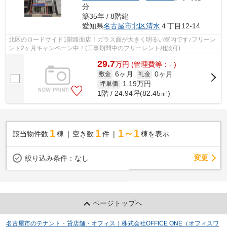
分
築35年 / 8階建
愛知県
名古屋市北区
清水
４丁目12-14
北区のロードサイド1階路面店！ガラス面が大きく明るい室内です♪フリーレ
ント2ヶ月キャンペーン中！(工事期間中のフリーレント相談可)
29.7
万
円
(管理費等：- )
6ヶ月
0ヶ月
敷金
礼金
1.19
万円
坪単価
1階 / 24.94坪(82.45㎡)
1
1
1～1
該当物件数
棟
空き数
件
棟を表示
変更
絞り込み条件：
なし
ページトップへ
名古屋市のテナント・貸店舗・オフィス｜株式会社OFFICE ONE（オフィスワ