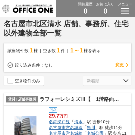
閲覧履歴
お気に入り
メニュー
0
0
名古屋市北区清水 店舗、事務所、住宅
以外建物全部一覧
1
1
1～1
該当物件数
棟
空き数
件
棟を表示
変更
絞り込み条件：
なし
空き物件のみ
ラフォーレシミズⅢ【 1階路面店 】
賃貸 | 店舗事務所
礼0
29.7
万円
名鉄瀬戸線
「
清水
」駅 徒歩10分
名古屋市営名城線
「
黒川
」駅 徒歩11分
名古屋市営名城線
「
名城公園
」駅 徒歩11