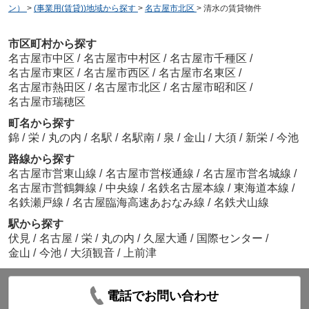
ン）
>
(事業用(賃貸))地域から探す
>
名古屋市北区
>
清水の賃貸物件
市区町村から探す
名古屋市中区
/
名古屋市中村区
/
名古屋市千種区
/
名古屋市東区
/
名古屋市西区
/
名古屋市名東区
/
名古屋市熱田区
/
名古屋市北区
/
名古屋市昭和区
/
名古屋市瑞穂区
町名から探す
錦
/
栄
/
丸の内
/
名駅
/
名駅南
/
泉
/
金山
/
大須
/
新栄
/
今池
路線から探す
名古屋市営東山線
/
名古屋市営桜通線
/
名古屋市営名城線
/
名古屋市営鶴舞線
/
中央線
/
名鉄名古屋本線
/
東海道本線
/
名鉄瀬戸線
/
名古屋臨海高速あおなみ線
/
名鉄犬山線
駅から探す
伏見
/
名古屋
/
栄
/
丸の内
/
久屋大通
/
国際センター
/
金山
/
今池
/
大須観音
/
上前津
電話でお問い合わせ