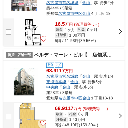
名古屋市営名城線
「
金山
」駅 徒歩2分
築44年 / 5階建
愛知県
名古屋市中区
金山
４丁目6-19
16.5
万
円
(管理費等：- )
1ヶ月
0ヶ月
敷金
礼金
1.38
万円
坪単価
5階 / 11.96坪(39.56㎡)
ベルデ・マーレ・ビル【 店舗系おすすめ 】
賃貸 | 店舗一部
敷0
礼0
68.9117
万円
名古屋市営名城線
「
金山
」駅 徒歩1分
東海道本線
「
金山
」駅 徒歩5分
中央線
「
金山
」駅 徒歩5分
築28年 / 8階建
愛知県
名古屋市中区
金山
１丁目13-18
68.9117
万
円
(管理費等：- )
0ヶ月
敷金
-
礼金
1.43
万円
坪単価
3階 / 48.19坪(159.30㎡)