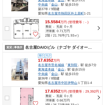
東海道本線
「
金山
」駅 徒歩15分
中央線
「
金山
」駅 徒歩15分
築37年 / 9階建
愛知県
名古屋市熱田区
外土居町
1-21
15.5584
万
円
(管理費等：- )
0ヶ月
敷金
-
礼金
0.71
万円
坪単価
2階 / 21.76坪(71.93㎡)
名古屋DAIOビル（ナゴヤ ダイオービル）【 名古屋の貸事務所・貸オフィス 】
賃貸 | 事務所
敷0
礼0
17.6352
万円
名古屋市営名城線
「
東別院
」駅 徒歩7分
東海道本線
「
金山
」駅 徒歩15分
中央線
「
金山
」駅 徒歩15分
築36年 / 8階建
愛知県
名古屋市中区
伊勢山
１丁目1-4
17.6352
万
円
(管理費等：29,392円 )
0ヶ月
敷金
-
礼金
0.66
万円
坪単価
3階 / 26.72坪(88.33㎡)