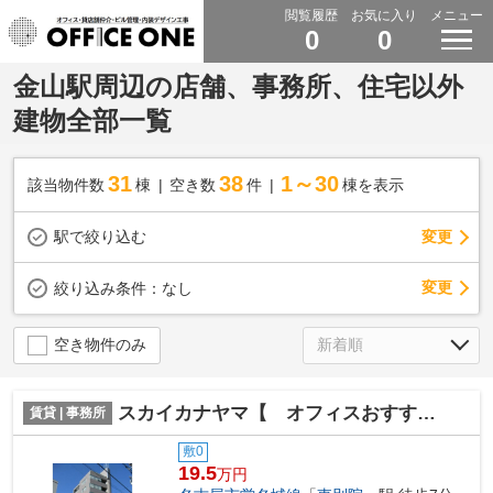
閲覧履歴
お気に入り
メニュー
0
0
金山駅周辺の店舗、事務所、住宅以外
建物全部一覧
31
38
1～30
該当物件数
棟
空き数
件
棟を表示
駅で絞り込む
変更
変更
絞り込み条件：
なし
空き物件のみ
スカイカナヤマ【 オフィスおすすめ 】
賃貸 | 事務所
敷0
19.5
万円