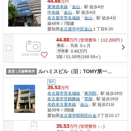
44.88
万円
東海道本線
「
金山
」駅 徒歩4分
中央線
「
金山
」駅 徒歩4分
名古屋市営名城線
「
金山
」駅 徒歩4分
築48年 / 7階建
愛知県
名古屋市中区
金山
１丁目8-20
44.88
万
円
(管理費等：112,200円 )
0ヶ月
敷金
-
礼金
0.88
万円
坪単価
3階 / 51.00坪(168.59㎡)
ルハミスビル（旧：TOMY第一ビル）
賃貸 | 店舗事務所
敷0
35.53
万円
名古屋市営名城線
「
東別院
」駅 徒歩18分
名古屋市営鶴舞線
「
荒畑
」駅 徒歩18分
名鉄名古屋本線
「
金山
」駅 徒歩21分
築39年 / 3階建
愛知県
名古屋市昭和区
白金
２丁目10-17
35.53
万
円
(管理費等：- )