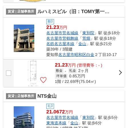
ルハミスビル（旧：TOMY第一ビル）【 店舗系おすすめ 】
賃貸 | 店舗事務所
敷0
21.23
万円
名古屋市営名城線
「
東別院
」駅 徒歩18分
名古屋市営鶴舞線
「
荒畑
」駅 徒歩18分
名鉄名古屋本線
「
金山
」駅 徒歩21分
築39年 / 3階建
愛知県
名古屋市昭和区
白金
２丁目10-17
21.23
万
円
(管理費等：- )
2ヶ月
敷金
-
礼金
0.85
万円
坪単価
1階 / 22.69坪(75.04㎡)
NTS金山
賃貸 | 店舗事務所
礼0
21.0672
万円
名古屋市営名城線
「
東別院
」駅 徒歩5分
東海道本線
「
金山
」駅 徒歩6分