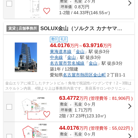
2ヶ月
敷金
-
礼金
0.8
万円
坪単価
1-2階 / 44.33坪(146.55㎡)
SOLUX金山（ソルクス カナヤマ）【 サロン系おすすめ 】
賃貸 | 店舗事務所
敷0
礼0
44.0176
63.9716
万円～
万円
東海道本線
「
金山
」駅 徒歩3分
中央線
「
金山
」駅 徒歩3分
名古屋市営名城線
「
金山
」駅 徒歩3分
築1年 / 12階建
愛知県
名古屋市熱田区
金山町
２丁目1-1
金山エリアに竣工したテナントビル！角地で視認性バツグンです！2～3階は
スケルトン内装、4階より上は事務所内装です。美容系サロンやクリニック
おすすめ♪
63.4772
万
円
(管理費等：81,906円 )
0ヶ月
敷金
-
礼金
1.71
万円
坪単価
2階 / 37.23坪(123.10㎡)
44.0176
万
円
(管理費等：55,022円 )
0ヶ月
敷金
-
礼金