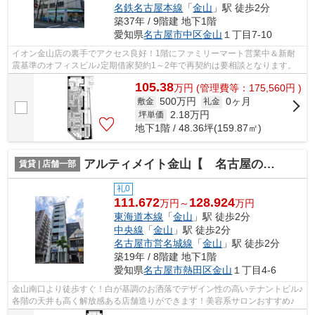
名鉄名古屋本線
「
金山
」駅 徒歩2分
築37年 / 9階建 地下1階
愛知県
名古屋市中区
金山
１丁目7-10
イオン金山店の裏手でアクセス良好！1階にファミリーマート営業中＆新耐
震基準のオフィスビル♪定期借家契約1～2年で再契約は要相談となります。
105.38
万
円
(管理費等：175,560円 )
500万円
0ヶ月
敷金
礼金
2.18
万円
坪単価
地下1階 / 48.36坪(159.87㎡)
アルティメイト金山【 名古屋の貸事務所・貸オフィス 】
賃貸 | 店舗一部
礼0
111.672
128.924
万円～
万円
東海道本線
「
金山
」駅 徒歩2分
中央線
「
金山
」駅 徒歩2分
名古屋市営名城線
「
金山
」駅 徒歩2分
築19年 / 8階建 地下1階
愛知県
名古屋市熱田区
金山
１丁目4-6
金山南口より徒歩すぐ！白が基調のお洒落でデザイン性の高いテナントビル♪
各階の天井も高く解放感ある店舗造りができます！美容系サロンおすすめ♪