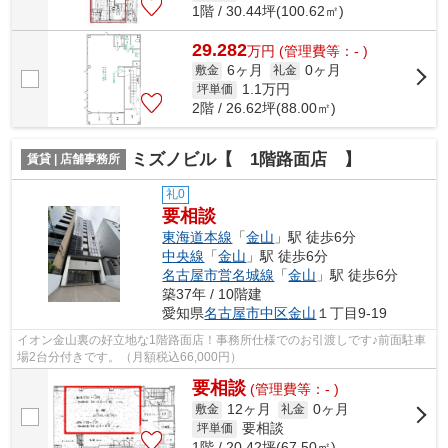
1階 / 30.44坪(100.62㎡)
29.282
万
円
(管理費等：- )
6ヶ月
0ヶ月
敷金
礼金
1.1
万円
坪単価
2階 / 26.62坪(88.00㎡)
ミズノビル【 1階路面店 】
賃貸 | 店舗事務所
礼0
要相談
東海道本線
「
金山
」駅 徒歩6分
中央線
「
金山
」駅 徒歩6分
名古屋市営名城線
「
金山
」駅 徒歩6分
築37年 / 10階建
愛知県
名古屋市中区
金山
１丁目9-19
イオン金山裏の好立地な1階路面店！事務所仕様でのお引渡しです♪前面駐車
場2台分付きです。（月額税込66,000円）
要相談
(管理費等：- )
12ヶ月
0ヶ月
敷金
礼金
要相談
坪単価
1階 / 20.42坪(67.50㎡)