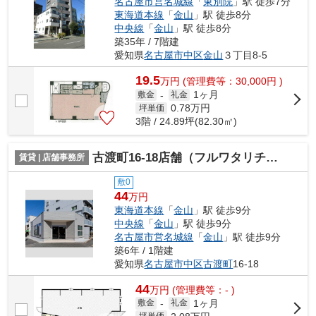
名古屋市営名城線
「
東別院
」駅 徒歩7分
東海道本線
「
金山
」駅 徒歩8分
中央線
「
金山
」駅 徒歩8分
築35年 / 7階建
愛知県
名古屋市中区
金山
３丁目8-5
19.5
万
円
(管理費等：30,000円 )
1ヶ月
敷金
-
礼金
0.78
万円
坪単価
3階 / 24.89坪(82.30㎡)
古渡町16-18店舗（フルワタリチョウ16-18テンポ）【 1階路面店 】
賃貸 | 店舗事務所
敷0
44
万円
東海道本線
「
金山
」駅 徒歩9分
中央線
「
金山
」駅 徒歩9分
名古屋市営名城線
「
金山
」駅 徒歩9分
築6年 / 1階建
愛知県
名古屋市中区
古渡町
16-18
44
万
円
(管理費等：- )
1ヶ月
敷金
-
礼金