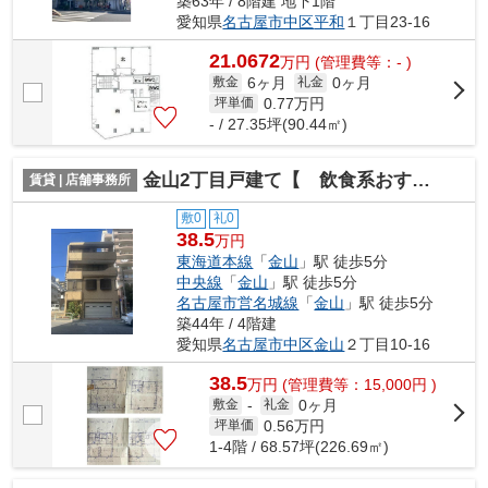
築63年 / 8階建 地下1階
愛知県
名古屋市中区
平和
１丁目23-16
21.0672
万
円
(管理費等：- )
6ヶ月
0ヶ月
敷金
礼金
0.77
万円
坪単価
- / 27.35坪(90.44㎡)
金山2丁目戸建て【 飲食系おすすめ 】
賃貸 | 店舗事務所
敷0
礼0
38.5
万円
東海道本線
「
金山
」駅 徒歩5分
中央線
「
金山
」駅 徒歩5分
名古屋市営名城線
「
金山
」駅 徒歩5分
築44年 / 4階建
愛知県
名古屋市中区
金山
２丁目10-16
38.5
万
円
(管理費等：15,000円 )
0ヶ月
敷金
-
礼金
0.56
万円
坪単価
1-4階 / 68.57坪(226.69㎡)