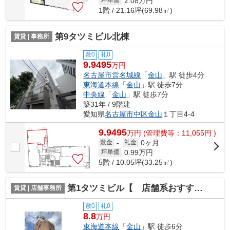
2.08
万円
坪単価
1階 / 21.16坪(69.98㎡)
第9タツミビル北棟
賃貸 | 事務所
敷0
礼0
9.9495
万円
名古屋市営名城線
「
金山
」駅 徒歩4分
東海道本線
「
金山
」駅 徒歩7分
中央線
「
金山
」駅 徒歩7分
築31年 / 9階建
愛知県
名古屋市中区
金山
１丁目4-4
9.9495
万
円
(管理費等：11,055円 )
0ヶ月
敷金
-
礼金
0.99
万円
坪単価
5階 / 10.05坪(33.25㎡)
第1タツミビル【 店舗系おすすめ 】
賃貸 | 店舗事務所
敷0
礼0
8.8
万円
東海道本線
「
金山
」駅 徒歩6分