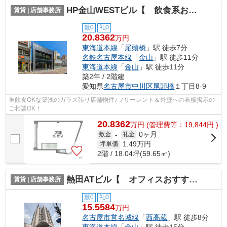
HP金山WESTビル【 飲食系おすすめ 】
賃貸 | 店舗事務所
敷0
礼0
20.8362
万円
東海道本線
「
尾頭橋
」駅 徒歩7分
名鉄名古屋本線
「
金山
」駅 徒歩11分
東海道本線
「
金山
」駅 徒歩11分
築2年 / 2階建
愛知県
名古屋市中川区
尾頭橋
１丁目8-9
重飲食OKな築浅のガラス張り店舗物件♪フリーレント＆外壁への看板掲示の
ご相談OK！
20.8362
万
円
(管理費等：19,844円 )
0ヶ月
敷金
-
礼金
1.49
万円
坪単価
2階 / 18.04坪(59.65㎡)
熱田ATビル【 オフィスおすすめ 】
賃貸 | 店舗事務所
敷0
礼0
15.5584
万円
名古屋市営名城線
「
西高蔵
」駅 徒歩8分