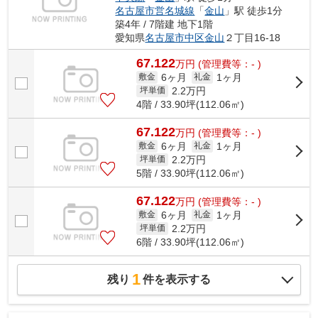
名古屋市営名城線
「
金山
」駅 徒歩1分
築4年 / 7階建 地下1階
愛知県
名古屋市中区
金山
２丁目16-18
67.122
万
円
(管理費等：- )
6ヶ月
1ヶ月
敷金
礼金
2.2
万円
坪単価
4階 / 33.90坪(112.06㎡)
67.122
万
円
(管理費等：- )
6ヶ月
1ヶ月
敷金
礼金
2.2
万円
坪単価
5階 / 33.90坪(112.06㎡)
67.122
万
円
(管理費等：- )
6ヶ月
1ヶ月
敷金
礼金
2.2
万円
坪単価
6階 / 33.90坪(112.06㎡)
1
残り
件を表示する