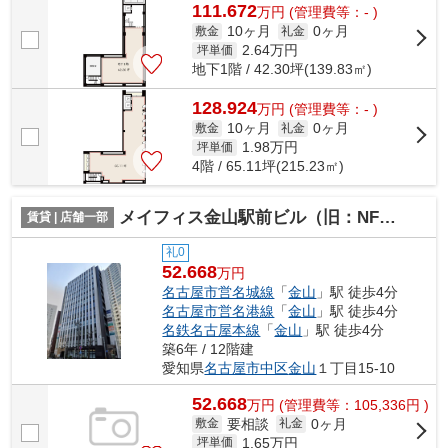
111.672
万
円
(管理費等：- )
10ヶ月
0ヶ月
敷金
礼金
2.64
万円
坪単価
地下1階 / 42.30坪(139.83㎡)
128.924
万
円
(管理費等：- )
10ヶ月
0ヶ月
敷金
礼金
1.98
万円
坪単価
4階 / 65.11坪(215.23㎡)
メイフィス金山駅前ビル（旧：NFC金山駅前ビル）【 クリニックおすすめ 】
賃貸 | 店舗一部
礼0
52.668
万円
名古屋市営名城線
「
金山
」駅 徒歩4分
名古屋市営名港線
「
金山
」駅 徒歩4分
名鉄名古屋本線
「
金山
」駅 徒歩4分
築6年 / 12階建
愛知県
名古屋市中区
金山
１丁目15-10
52.668
万
円
(管理費等：105,336円 )
要相談
0ヶ月
敷金
礼金
1.65
万円
坪単価