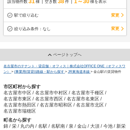
31
38
1～30
該当物件数
棟
空き数
件
棟を表示
駅で絞り込む
変更
変更
絞り込み条件：
なし
ページトップへ
名古屋市のテナント・貸店舗・オフィス｜株式会社OFFICE ONE（オフィスワ
ン）
>
(事業用(賃貸))路線・駅から探す
>
JR東海道本線
>
金山駅の賃貸物件
市区町村から探す
名古屋市中区
/
名古屋市中村区
/
名古屋市千種区
/
名古屋市東区
/
名古屋市西区
/
名古屋市名東区
/
名古屋市熱田区
/
名古屋市昭和区
/
名古屋市北区
/
名古屋市瑞穂区
町名から探す
錦
/
栄
/
丸の内
/
名駅
/
名駅南
/
泉
/
金山
/
大須
/
今池
/
新栄