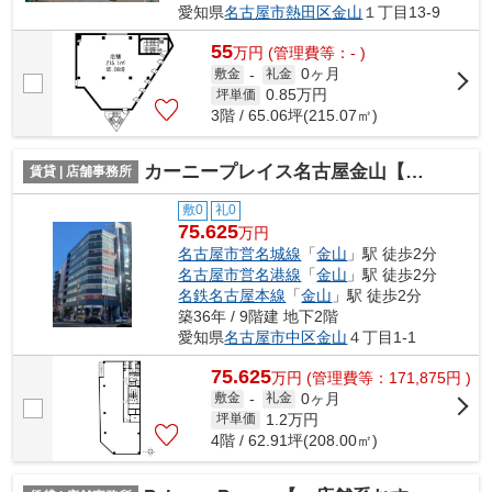
愛知県
名古屋市熱田区
金山
１丁目13-9
55
万
円
(管理費等：- )
0ヶ月
敷金
-
礼金
0.85
万円
坪単価
3階 / 65.06坪(215.07㎡)
カーニープレイス名古屋金山【 名古屋の貸事務所・貸オフィス 】
賃貸 | 店舗事務所
敷0
礼0
75.625
万円
名古屋市営名城線
「
金山
」駅 徒歩2分
名古屋市営名港線
「
金山
」駅 徒歩2分
名鉄名古屋本線
「
金山
」駅 徒歩2分
築36年 / 9階建 地下2階
愛知県
名古屋市中区
金山
４丁目1-1
75.625
万
円
(管理費等：171,875円 )
0ヶ月
敷金
-
礼金
1.2
万円
坪単価
4階 / 62.91坪(208.00㎡)