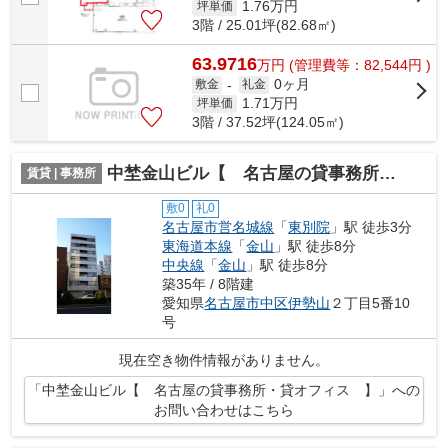
1.76
万円
坪単価
3階 / 25.01坪(82.68㎡)
63.9716
万
円
(管理費等：82,544円 )
0ヶ月
敷金
-
礼金
1.71
万円
坪単価
3階 / 37.52坪(124.05㎡)
中埜金山ビル【 名古屋の貸事務所・貸オフィス 】
賃貸 | 事務所
敷0
礼0
名古屋市営名城線
「
東別院
」駅 徒歩3分
東海道本線
「
金山
」駅 徒歩8分
中央線
「
金山
」駅 徒歩8分
築35年 / 8階建
愛知県
名古屋市中区
伊勢山
２丁目5番10
号
現在空き物件情報がありません。
「中埜金山ビル【 名古屋の貸事務所・貸オフィス 】」への
お問い合わせはこちら