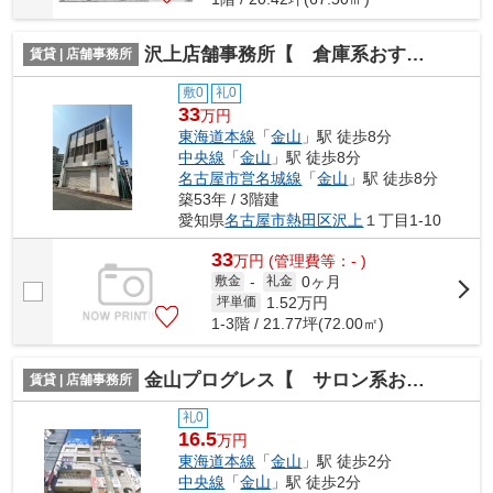
沢上店舗事務所【 倉庫系おすすめ 】
賃貸 | 店舗事務所
敷0
礼0
33
万円
東海道本線
「
金山
」駅 徒歩8分
中央線
「
金山
」駅 徒歩8分
名古屋市営名城線
「
金山
」駅 徒歩8分
築53年 / 3階建
愛知県
名古屋市熱田区
沢上
１丁目1-10
33
万
円
(管理費等：- )
0ヶ月
敷金
-
礼金
1.52
万円
坪単価
1-3階 / 21.77坪(72.00㎡)
金山プログレス【 サロン系おすすめ 】
賃貸 | 店舗事務所
礼0
16.5
万円
東海道本線
「
金山
」駅 徒歩2分
中央線
「
金山
」駅 徒歩2分