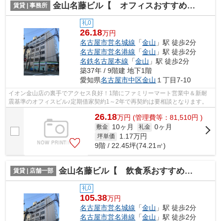
金山名藤ビル【 オフィスおすすめ 】
賃貸 | 事務所
礼0
26.18
万円
名古屋市営名城線
「
金山
」駅 徒歩2分
名古屋市営名港線
「
金山
」駅 徒歩2分
名鉄名古屋本線
「
金山
」駅 徒歩2分
築37年 / 9階建 地下1階
愛知県
名古屋市中区
金山
１丁目7-10
イオン金山店の裏手でアクセス良好！1階にファミリーマート営業中＆新耐
震基準のオフィスビル♪定期借家契約1～2年で再契約は要相談となります。
26.18
万
円
(管理費等：81,510円 )
10ヶ月
0ヶ月
敷金
礼金
1.17
万円
坪単価
9階 / 22.45坪(74.21㎡)
金山名藤ビル【 飲食系おすすめ 】
賃貸 | 店舗一部
礼0
105.38
万円
名古屋市営名城線
「
金山
」駅 徒歩2分
名古屋市営名港線
「
金山
」駅 徒歩2分