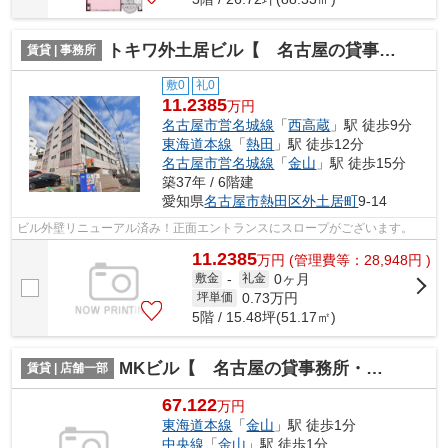
トキワ外土居ビル【 名古屋の貸事務所・貸オフィス 】
賃貸 | 事務所
敷0
礼0
11.2385
万円
名古屋市営名城線
「
西高蔵
」駅 徒歩9分
東海道本線
「
熱田
」駅 徒歩12分
名古屋市営名城線
「
金山
」駅 徒歩15分
築37年 / 6階建
愛知県
名古屋市熱田区
外土居町
9-14
ビル外壁リニューアル済み！正面エントランスにスロープがございます。
11.2385
万
円
(管理費等：28,948円 )
0ヶ月
敷金
-
礼金
0.73
万円
坪単価
5階 / 15.48坪(51.17㎡)
MKビル【 名古屋の貸事務所・貸オフィス 】
賃貸 | 店舗一部
67.122
万円
東海道本線
「
金山
」駅 徒歩1分
中央線
「
金山
」駅 徒歩1分