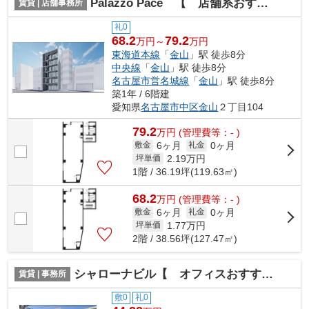
Palazzo Pace 【 店舗系おすすめ 】
賃貸 | 店舗事務所
礼0
68.2
79.2
万円～
万円
東海道本線
「
金山
」駅 徒歩8分
中央線
「
金山
」駅 徒歩8分
名古屋市営名城線
「
金山
」駅 徒歩8分
築1年 / 6階建
愛知県
名古屋市中区
金山
２丁目104
79.2
万
円
(管理費等：- )
6ヶ月
0ヶ月
敷金
礼金
2.19
万円
坪単価
1階 / 36.19坪(119.63㎡)
68.2
万
円
(管理費等：- )
6ヶ月
0ヶ月
敷金
礼金
1.77
万円
坪単価
2階 / 38.56坪(127.47㎡)
シャローナビル【 オフィスおすすめ 】
賃貸 | 事務所
敷0
礼0