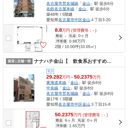
名古屋市営名城線
「
金山
」駅 徒歩6分
名鉄名古屋本線
「
金山
」駅 徒歩6分
築48年 / 5階建
愛知県
名古屋市中区
金山
４丁目3-20
8.8
万
円
(管理費等：- )
0ヶ月
敷金
-
礼金
0.88
万円
坪単価
2階 / 10.00坪(33.05㎡)
ナナハチ金山【 飲食系おすすめ 】
賃貸 | 店舗一部
礼0
29.282
50.2375
万円～
万円
東海道本線
「
金山
」駅 徒歩8分
中央線
「
金山
」駅 徒歩8分
名古屋市営名城線
「
金山
」駅 徒歩8分
築17年 / 3階建
愛知県
名古屋市中区
金山
３丁目15-8
50.2375
万
円
(管理費等：- )
6ヶ月
0ヶ月
敷金
礼金
1.65
万円
坪単価