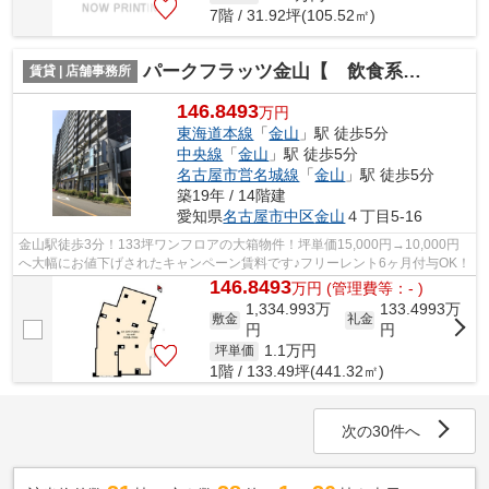
7階 / 31.92坪(105.52㎡)
パークフラッツ金山【 飲食系おすすめ 】
賃貸 | 店舗事務所
146.8493
万円
東海道本線
「
金山
」駅 徒歩5分
中央線
「
金山
」駅 徒歩5分
名古屋市営名城線
「
金山
」駅 徒歩5分
築19年 / 14階建
愛知県
名古屋市中区
金山
４丁目5-16
金山駅徒歩3分！133坪ワンフロアの大箱物件！坪単価15,000円→10,000円
へ大幅にお値下げされたキャンペーン賃料です♪フリーレント6ヶ月付与OK！
146.8493
万
円
(管理費等：- )
1,334.993万
133.4993万
敷金
礼金
円
円
1.1
万円
坪単価
1階 / 133.49坪(441.32㎡)
次の30件へ