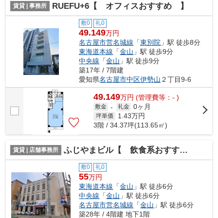
RUEFU+6【 オフィスおすすめ 】
賃貸 | 事務所
敷0
礼0
49.149
万円
名古屋市営名城線
「
東別院
」駅 徒歩8分
東海道本線
「
金山
」駅 徒歩9分
中央線
「
金山
」駅 徒歩9分
築17年 / 7階建
愛知県
名古屋市中区
伊勢山
２丁目9-6
49.149
万
円
(管理費等：- )
0ヶ月
敷金
-
礼金
1.43
万円
坪単価
3階 / 34.37坪(113.65㎡)
ふじやまビル【 飲食系おすすめ 】
賃貸 | 店舗事務所
敷0
礼0
55
万円
東海道本線
「
金山
」駅 徒歩6分
中央線
「
金山
」駅 徒歩6分
名古屋市営名城線
「
金山
」駅 徒歩6分
築28年 / 4階建 地下1階