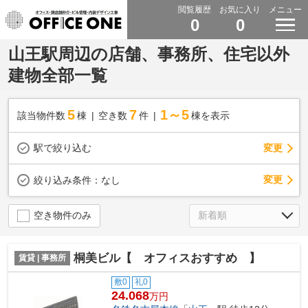
閲覧履歴
お気に入り
メニュー
0
0
山王駅周辺の店舗、事務所、住宅以外
建物全部一覧
5
7
1～5
該当物件数
棟
空き数
件
棟を表示
駅で絞り込む
変更
変更
絞り込み条件：
なし
空き物件のみ
桐美ビル【 オフィスおすすめ 】
賃貸 | 事務所
敷0
礼0
24.068
万円