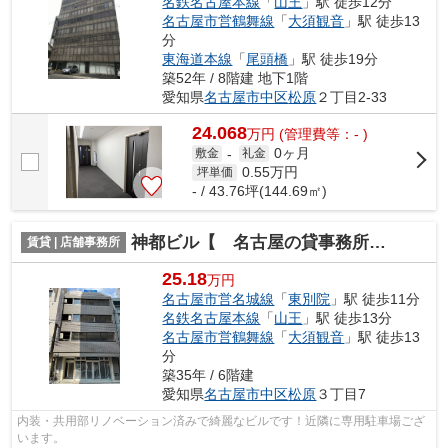
名鉄名古屋本線
「
山王
」駅 徒歩12分
名古屋市営鶴舞線
「
大須観音
」駅 徒歩13
分
東海道本線
「
尾頭橋
」駅 徒歩19分
築52年 / 8階建 地下1階
愛知県
名古屋市中区
松原
２丁目2-33
24.068
万
円
(管理費等：- )
0ヶ月
敷金
-
礼金
0.55
万円
坪単価
- / 43.76坪(144.69㎡)
神都ビル【 名古屋の貸事務所・貸オフィス 】
賃貸 | 店舗事務所
25.18
万円
名古屋市営名城線
「
東別院
」駅 徒歩11分
名鉄名古屋本線
「
山王
」駅 徒歩13分
名古屋市営鶴舞線
「
大須観音
」駅 徒歩13
分
築35年 / 6階建
愛知県
名古屋市中区
松原
３丁目7
内装・共用部リノベーション済みで綺麗なビルです！近隣に専用駐車場ござ
います。