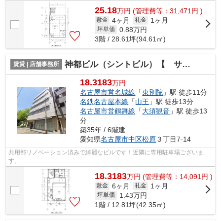
25.18
万
円
(管理費等：31,471円 )
4ヶ月
1ヶ月
敷金
礼金
0.88
万円
坪単価
3階 / 28.61坪(94.61㎡)
神都ビル（シントビル）【 サロン系おすすめ 】
賃貸 | 店舗事務所
18.3183
万円
名古屋市営名城線
「
東別院
」駅 徒歩11分
名鉄名古屋本線
「
山王
」駅 徒歩13分
名古屋市営鶴舞線
「
大須観音
」駅 徒歩13
分
築35年 / 6階建
愛知県
名古屋市中区
松原
３丁目7-14
共用部リノベーション済みで綺麗なビルです！近隣に専用駐車場ございま
す。
18.3183
万
円
(管理費等：14,091円 )
6ヶ月
1ヶ月
敷金
礼金
1.43
万円
坪単価
1階 / 12.81坪(42.35㎡)