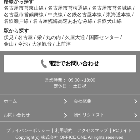
路線から探す
名古屋市営東山線
/
名古屋市営桜通線
/
名古屋市営名城線
/
名古屋市営鶴舞線
/
中央線
/
名鉄名古屋本線
/
東海道本線
/
名鉄瀬戸線
/
名古屋臨海高速あおなみ線
/
名鉄犬山線
駅から探す
伏見
/
名古屋
/
栄
/
丸の内
/
久屋大通
/
国際センター
/
金山
/
今池
/
大須観音
/
上前津
電話でお問い合わせ
営業時間：
09:00～18:00
定休日：
土日祝
ホーム
会社概要
お問い合わせ
物件リクエスト
プライバシーポリシー
利用規約
アクセスマップ
PCサイト
Copyright(c) 株式会社 OFFICE ONE All rights reserved.