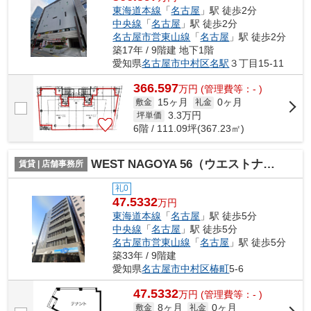
東海道本線
「
名古屋
」駅 徒歩2分
中央線
「
名古屋
」駅 徒歩2分
名古屋市営東山線
「
名古屋
」駅 徒歩2分
築17年 / 9階建 地下1階
愛知県
名古屋市中村区
名駅
３丁目15-11
366.597
万
円
(管理費等：- )
15ヶ月
0ヶ月
敷金
礼金
3.3
万円
坪単価
6階 / 111.09坪(367.23㎡)
WEST NAGOYA 56（ウエストナゴヤ56）【 店舗系おすすめ 】
賃貸 | 店舗事務所
礼0
47.5332
万円
東海道本線
「
名古屋
」駅 徒歩5分
中央線
「
名古屋
」駅 徒歩5分
名古屋市営東山線
「
名古屋
」駅 徒歩5分
築33年 / 9階建
愛知県
名古屋市中村区
椿町
5-6
47.5332
万
円
(管理費等：- )
8ヶ月
0ヶ月
敷金
礼金