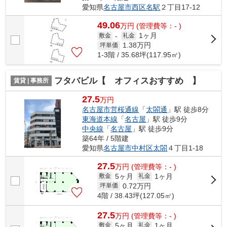
愛知県
名古屋市西区
名駅
２丁目17-12
49.06
万
円
(管理費等：- )
1ヶ月
敷金
-
礼金
1.38
万円
坪単価
1-3階 / 35.68坪(117.95㎡)
フタバビル【 オフィスおすすめ 】
賃貸 | 事務所
27.5
万円
名古屋市営桜通線
「
太閤通
」駅 徒歩8分
東海道本線
「
名古屋
」駅 徒歩9分
中央線
「
名古屋
」駅 徒歩9分
築64年 / 5階建
愛知県
名古屋市中村区
太閤
４丁目1-18
27.5
万
円
(管理費等：- )
5ヶ月
1ヶ月
敷金
礼金
0.72
万円
坪単価
4階 / 38.43坪(127.05㎡)
27.5
万
円
(管理費等：- )
5ヶ月
1ヶ月
敷金
礼金