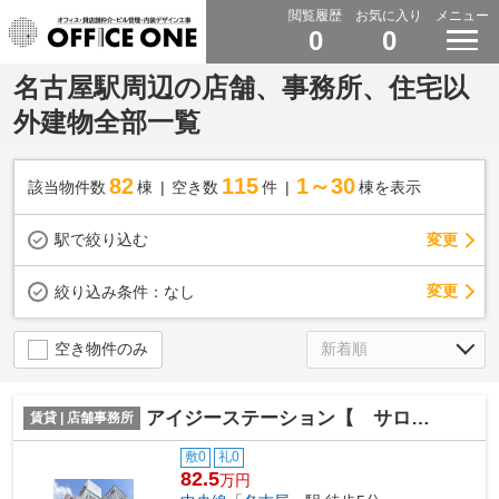
閲覧履歴
お気に入り
メニュー
0
0
名古屋駅周辺の店舗、事務所、住宅以
外建物全部一覧
82
115
1～30
該当物件数
棟
空き数
件
棟を表示
駅で絞り込む
変更
変更
絞り込み条件：
なし
空き物件のみ
アイジーステーション【 サロン系おすすめ 】
賃貸 | 店舗事務所
敷0
礼0
82.5
万円