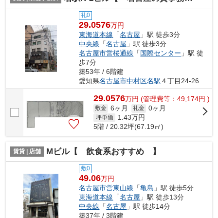
礼0
29.0576
万円
東海道本線
「
名古屋
」駅 徒歩3分
中央線
「
名古屋
」駅 徒歩3分
名古屋市営桜通線
「
国際センター
」駅 徒
歩7分
築53年 / 6階建
愛知県
名古屋市中村区
名駅
４丁目24-26
29.0576
万
円
(管理費等：49,174円 )
6ヶ月
0ヶ月
敷金
礼金
1.43
万円
坪単価
5階 / 20.32坪(67.19㎡)
Mビル【 飲食系おすすめ 】
賃貸 | 店舗
敷0
49.06
万円
名古屋市営東山線
「
亀島
」駅 徒歩5分
東海道本線
「
名古屋
」駅 徒歩13分
中央線
「
名古屋
」駅 徒歩14分
築37年 / 3階建