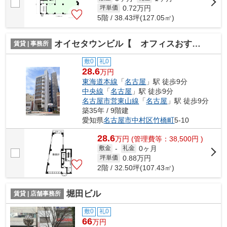
0.72
万円
坪単価
5階 / 38.43坪(127.05㎡)
オイセタウンビル【 オフィスおすすめ 】
賃貸 | 事務所
敷0
礼0
28.6
万円
東海道本線
「
名古屋
」駅 徒歩9分
中央線
「
名古屋
」駅 徒歩9分
名古屋市営東山線
「
名古屋
」駅 徒歩9分
築35年 / 9階建
愛知県
名古屋市中村区
竹橋町
5-10
28.6
万
円
(管理費等：38,500円 )
0ヶ月
敷金
-
礼金
0.88
万円
坪単価
2階 / 32.50坪(107.43㎡)
堀田ビル
賃貸 | 店舗事務所
敷0
礼0
66
万円