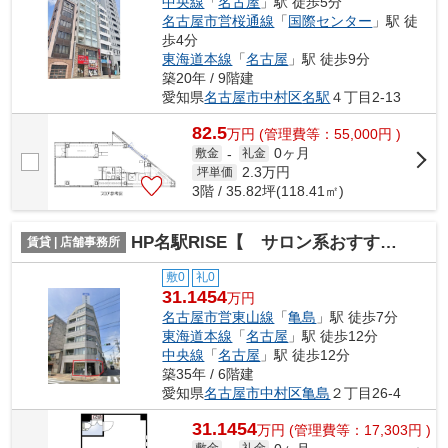
中央線
「
名古屋
」駅 徒歩5分
名古屋市営桜通線
「
国際センター
」駅 徒
歩4分
東海道本線
「
名古屋
」駅 徒歩9分
築20年 / 9階建
愛知県
名古屋市中村区
名駅
４丁目2-13
82.5
万
円
(管理費等：55,000円 )
0ヶ月
敷金
-
礼金
2.3
万円
坪単価
3階 / 35.82坪(118.41㎡)
HP名駅RISE【 サロン系おすすめ 】
賃貸 | 店舗事務所
敷0
礼0
31.1454
万円
名古屋市営東山線
「
亀島
」駅 徒歩7分
東海道本線
「
名古屋
」駅 徒歩12分
中央線
「
名古屋
」駅 徒歩12分
築35年 / 6階建
愛知県
名古屋市中村区
亀島
２丁目26-4
31.1454
万
円
(管理費等：17,303円 )