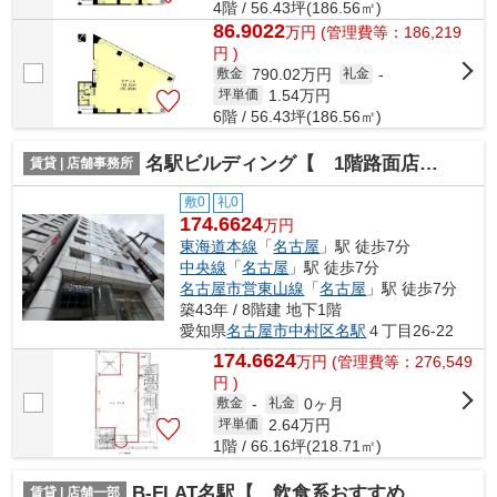
4階 / 56.43坪(186.56㎡)
86.9022
万
円
(管理費等：186,219
円 )
790.02万円
敷金
礼金
-
1.54
万円
坪単価
6階 / 56.43坪(186.56㎡)
名駅ビルディング【 1階路面店 】
賃貸 | 店舗事務所
敷0
礼0
174.6624
万円
東海道本線
「
名古屋
」駅 徒歩7分
中央線
「
名古屋
」駅 徒歩7分
名古屋市営東山線
「
名古屋
」駅 徒歩7分
築43年 / 8階建 地下1階
愛知県
名古屋市中村区
名駅
４丁目26-22
174.6624
万
円
(管理費等：276,549
円 )
0ヶ月
敷金
-
礼金
2.64
万円
坪単価
1階 / 66.16坪(218.71㎡)
B-FLAT名駅【 飲食系おすすめ 】
賃貸 | 店舗一部