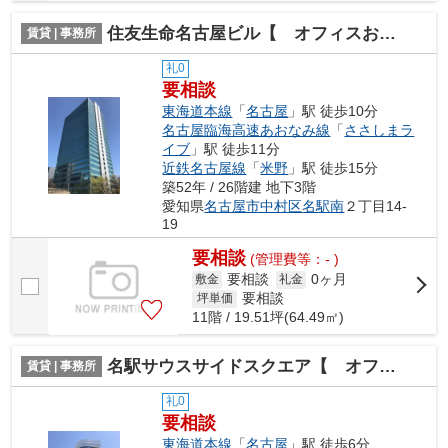
住友生命名古屋ビル【 オフィスおすすめ 】
賃貸 | 事務所
礼0
要相談
東海道本線
「
名古屋
」駅 徒歩10分
名古屋臨海高速あおなみ線
「
ささしまラ
イブ
」駅 徒歩11分
近鉄名古屋線
「
米野
」駅 徒歩15分
築52年 / 26階建 地下3階
愛知県
名古屋市中村区
名駅南
２丁目14-
19
要相談
(管理費等：- )
要相談
0ヶ月
敷金
礼金
要相談
坪単価
11階 / 19.51坪(64.49㎡)
名駅サウスサイドスクエア【 オフィスおすすめ 】
賃貸 | 事務所
礼0
要相談
東海道本線
「
名古屋
」駅 徒歩6分