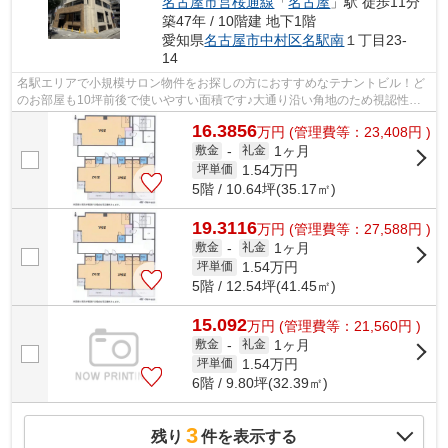
名古屋市営桜通線
「
名古屋
」駅 徒歩11分
築47年 / 10階建 地下1階
愛知県
名古屋市中村区
名駅南
１丁目23-
14
名駅エリアで小規模サロン物件をお探しの方におすすめなテナントビル！ど
のお部屋も10坪前後で使いやすい面積です♪大通り沿い角地のため視認性も
◎再開発で今後更に注目が集まる笹島エ...
16.3856
万
円
(管理費等：23,408円 )
1ヶ月
敷金
-
礼金
1.54
万円
坪単価
5階 / 10.64坪(35.17㎡)
19.3116
万
円
(管理費等：27,588円 )
1ヶ月
敷金
-
礼金
1.54
万円
坪単価
5階 / 12.54坪(41.45㎡)
15.092
万
円
(管理費等：21,560円 )
1ヶ月
敷金
-
礼金
1.54
万円
坪単価
6階 / 9.80坪(32.39㎡)
3
残り
件を表示する