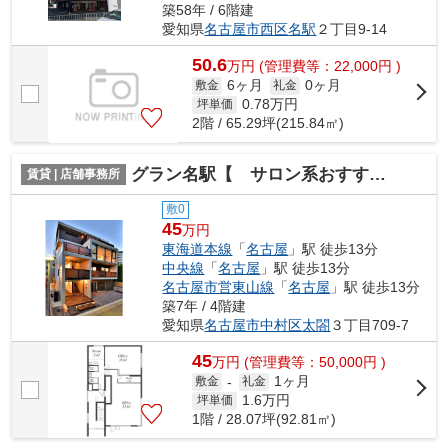
築58年 / 6階建
愛知県
名古屋市西区
名駅
２丁目9-14
50.6
万
円
(管理費等：22,000円 )
6ヶ月
0ヶ月
敷金
礼金
0.78
万円
坪単価
2階 / 65.29坪(215.84㎡)
グラン名駅【 サロン系おすすめ 】
賃貸 | 店舗事務所
敷0
45
万円
東海道本線
「
名古屋
」駅 徒歩13分
中央線
「
名古屋
」駅 徒歩13分
名古屋市営東山線
「
名古屋
」駅 徒歩13分
築7年 / 4階建
愛知県
名古屋市中村区
太閤
３丁目709-7
45
万
円
(管理費等：50,000円 )
1ヶ月
敷金
-
礼金
1.6
万円
坪単価
1階 / 28.07坪(92.81㎡)