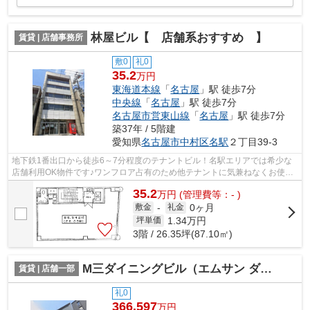
林屋ビル【 店舗系おすすめ 】
賃貸 | 店舗事務所
敷0
礼0
35.2
万円
東海道本線
「
名古屋
」駅 徒歩7分
中央線
「
名古屋
」駅 徒歩7分
名古屋市営東山線
「
名古屋
」駅 徒歩7分
築37年 / 5階建
愛知県
名古屋市中村区
名駅
２丁目39-3
地下鉄1番出口から徒歩6～7分程度のテナントビル！名駅エリアでは希少な
店舗利用OK物件です♪ワンフロア占有のため他テナントに気兼ねなくお使い
頂けます。エステサロンおすすめ！
35.2
万
円
(管理費等：- )
0ヶ月
敷金
-
礼金
1.34
万円
坪単価
3階 / 26.35坪(87.10㎡)
M三ダイニングビル（エムサン ダイニングビル）【 飲食系おすすめ 】
賃貸 | 店舗一部
礼0
366.597
万円