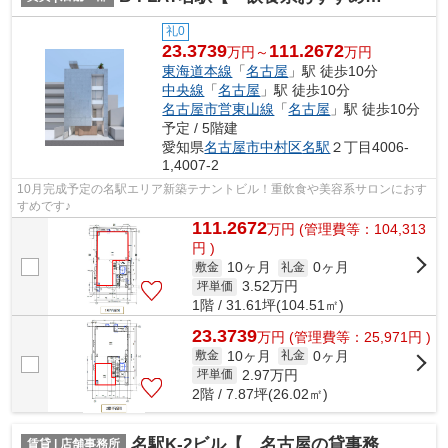
礼0
23.3739
111.2672
万円～
万円
東海道本線
「
名古屋
」駅 徒歩10分
中央線
「
名古屋
」駅 徒歩10分
名古屋市営東山線
「
名古屋
」駅 徒歩10分
予定 / 5階建
愛知県
名古屋市中村区
名駅
２丁目4006-
1,4007-2
10月完成予定の名駅エリア新築テナントビル！重飲食や美容系サロンにおす
すめです♪
111.2672
万
円
(管理費等：104,313
円 )
10ヶ月
0ヶ月
敷金
礼金
3.52
万円
坪単価
1階 / 31.61坪(104.51㎡)
23.3739
万
円
(管理費等：25,971円 )
10ヶ月
0ヶ月
敷金
礼金
2.97
万円
坪単価
2階 / 7.87坪(26.02㎡)
名駅K-2ビル【 名古屋の貸事務所・貸オフィス 】
賃貸 | 店舗事務所