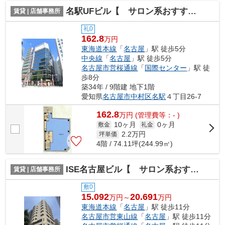
名駅UFビル【 サロン系おすすめ 】
賃貸 | 店舗事務所
礼0
162.8
万円
東海道本線
「
名古屋
」駅 徒歩5分
中央線
「
名古屋
」駅 徒歩5分
名古屋市営桜通線
「
国際センター
」駅 徒
歩8分
築34年 / 9階建 地下1階
愛知県
名古屋市中村区
名駅
４丁目26-7
162.8
万
円
(管理費等：- )
10ヶ月
0ヶ月
敷金
礼金
2.2
万円
坪単価
4階 / 74.11坪(244.99㎡)
ISE名古屋ビル【 サロン系おすすめ 】
賃貸 | 店舗事務所
敷0
15.092
20.691
万円～
万円
東海道本線
「
名古屋
」駅 徒歩11分
名古屋市営東山線
「
名古屋
」駅 徒歩11分