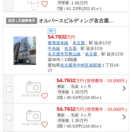
1.05
万円
坪単価
7階 / 61.23坪(202.41㎡)
オルバースビルディング名古屋【 サロン系おすすめ 】
賃貸 | 店舗事務所
敷0
54.7932
万円
東海道本線
「
名古屋
」駅 徒歩12分
中央線
「
名古屋
」駅 徒歩12分
名古屋市営東山線
「
名古屋
」駅 徒歩12分
築36年 / 10階建
愛知県
名古屋市中村区
名駅南
１丁目19-
27
54.7932
万
円
(管理費等：33,000円 )
1ヶ月
敷金
-
礼金
1.35
万円
坪単価
2階 / 40.53坪(134.00㎡)
54.7932
万
円
(管理費等：33,000円 )
1ヶ月
敷金
-
礼金
1.35
万円
坪単価
3階 / 40.53坪(134.00㎡)