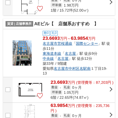
0ヶ月
敷金
-
礼金
1.98
万円
坪単価
1階 / 15.72坪(52.00㎡)
AEビル【 店舗系おすすめ 】
賃貸 | 店舗事務所
敷0
礼0
23.6693
63.9854
万円～
万円
名古屋市営桜通線
「
国際センター
」駅 徒
歩11分
東海道本線
「
名古屋
」駅 徒歩9分
中央線
「
名古屋
」駅 徒歩12分
築33年 / 9階建
愛知県
名古屋市中村区
名駅南
１丁目19-
13
23.6693
万
円
(管理費等：87,203円 )
0ヶ月
敷金
-
礼金
1.05
万円
坪単価
6階 / 22.65坪(74.87㎡)
63.9854
万
円
(管理費等：235,736
円 )
0ヶ月
敷金
-
礼金