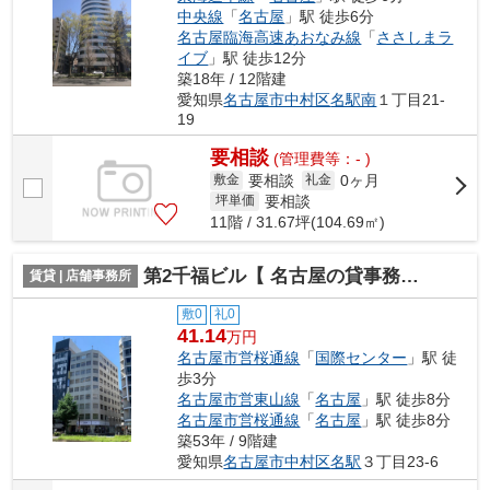
中央線
「
名古屋
」駅 徒歩6分
名古屋臨海高速あおなみ線
「
ささしまラ
イブ
」駅 徒歩12分
築18年 / 12階建
愛知県
名古屋市中村区
名駅南
１丁目21-
19
要相談
(管理費等：- )
要相談
0ヶ月
敷金
礼金
要相談
坪単価
11階 / 31.67坪(104.69㎡)
第2千福ビル【 名古屋の貸事務所・貸オフィス 】
賃貸 | 店舗事務所
敷0
礼0
41.14
万円
名古屋市営桜通線
「
国際センター
」駅 徒
歩3分
名古屋市営東山線
「
名古屋
」駅 徒歩8分
名古屋市営桜通線
「
名古屋
」駅 徒歩8分
築53年 / 9階建
愛知県
名古屋市中村区
名駅
３丁目23-6