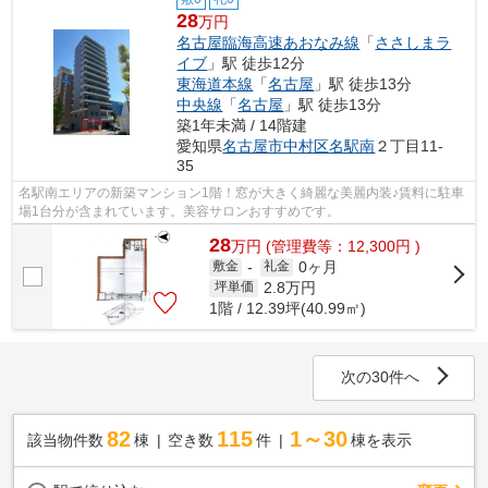
28
万円
名古屋臨海高速あおなみ線
「
ささしまラ
イブ
」駅 徒歩12分
東海道本線
「
名古屋
」駅 徒歩13分
中央線
「
名古屋
」駅 徒歩13分
築1年未満 / 14階建
愛知県
名古屋市中村区
名駅南
２丁目11-
35
名駅南エリアの新築マンション1階！窓が大きく綺麗な美麗内装♪賃料に駐車
場1台分が含まれています。美容サロンおすすめです。
28
万
円
(管理費等：12,300円 )
0ヶ月
敷金
-
礼金
2.8
万円
坪単価
1階 / 12.39坪(40.99㎡)
次の30件へ
82
115
1～30
該当物件数
棟
空き数
件
棟を表示