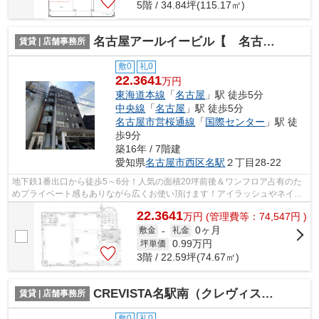
5階 / 34.84坪(115.17㎡)
名古屋アールイービル【 名古屋の貸事務所・貸オフィス 】
賃貸 | 店舗事務所
敷0
礼0
22.3641
万円
東海道本線
「
名古屋
」駅 徒歩5分
中央線
「
名古屋
」駅 徒歩5分
名古屋市営桜通線
「
国際センター
」駅 徒
歩9分
築16年 / 7階建
愛知県
名古屋市西区
名駅
２丁目28-22
地下鉄1番出口から徒歩5～6分！人気の面積20坪前後＆ワンフロア占有のた
めプライベート感もありながら広くお使い頂けます！アイラッシュやネイル
サロンにおすすめ♪（※1階エントランス...
22.3641
万
円
(管理費等：74,547円 )
0ヶ月
敷金
-
礼金
0.99
万円
坪単価
3階 / 22.59坪(74.67㎡)
CREVISTA名駅南（クレヴィスタ メイエキ ミナミ）【 1階路面店 】
賃貸 | 店舗事務所
敷0
礼0