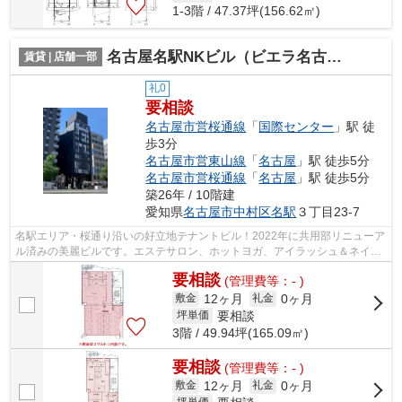
1-3階 / 47.37坪(156.62㎡)
名古屋名駅NKビル（ビエラ名古屋名駅）【 サロン系おすすめ 】
賃貸 | 店舗一部
礼0
要相談
名古屋市営桜通線
「
国際センター
」駅 徒
歩3分
名古屋市営東山線
「
名古屋
」駅 徒歩5分
名古屋市営桜通線
「
名古屋
」駅 徒歩5分
築26年 / 10階建
愛知県
名古屋市中村区
名駅
３丁目23-7
名駅エリア・桜通り沿いの好立地テナントビル！2022年に共用部リニューア
ル済みの美麗ビルです。エステサロン、ホットヨガ、アイラッシュ＆ネイル
など20～40代の女性をターゲットにし...
要相談
(管理費等：- )
12ヶ月
0ヶ月
敷金
礼金
要相談
坪単価
3階 / 49.94坪(165.09㎡)
要相談
(管理費等：- )
12ヶ月
0ヶ月
敷金
礼金