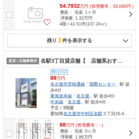
54.7932
万
円
(管理費等：33,000円 )
1ヶ月
敷金
-
礼金
1.32
万円
坪単価
4階 / 41.51坪(137.24㎡)
3
残り
件を表示する
名駅3丁目貸店舗【 店舗系おすすめ 】
賃貸 | 店舗事務所
敷0
礼0
88
万円
名古屋市営桜通線
「
国際センター
」駅 徒
歩4分
東海道本線
「
名古屋
」駅 徒歩4分
中央線
「
名古屋
」駅 徒歩4分
予定 / 3階建
愛知県
名古屋市中村区
名駅
３丁目25-5
88
万
円
(管理費等：- )
0ヶ月
敷金
-
礼金
1.86
万円
坪単価