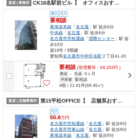
CK18名駅前ビル【 オフィスおすすめ 】
賃貸 | 事務所
敷0
礼0
要相談
東海道本線
「
名古屋
」駅 徒歩6分
中央線
「
名古屋
」駅 徒歩6分
名古屋市営桜通線
「
国際センター
」駅 徒
歩10分
築18年 / 8階建
愛知県
名古屋市中村区
名駅
２丁目41-20
要相談
(管理費等：69,333円 )
0ヶ月
敷金
-
礼金
要相談
坪単価
4階 / 21.01坪(69.45㎡)
第15平松OFFICE【 店舗系おすすめ 】
賃貸 | 店舗事務所
礼0
50.6
万円
名古屋市営桜通線
「
名古屋
」駅 徒歩8分
名古屋市営東山線
「
名古屋
」駅 徒歩8分
東海道本線
「
名古屋
」駅 徒歩8分