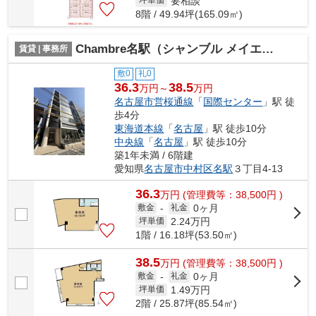
要相談
坪単価
8階 / 49.94坪(165.09㎡)
Chambre名駅（シャンブル メイエキ）【 オフィスおすすめ 】
賃貸 | 事務所
敷0
礼0
36.3
38.5
万円～
万円
名古屋市営桜通線
「
国際センター
」駅 徒
歩4分
東海道本線
「
名古屋
」駅 徒歩10分
中央線
「
名古屋
」駅 徒歩10分
築1年未満 / 6階建
愛知県
名古屋市中村区
名駅
３丁目4-13
36.3
万
円
(管理費等：38,500円 )
0ヶ月
敷金
-
礼金
2.24
万円
坪単価
1階 / 16.18坪(53.50㎡)
38.5
万
円
(管理費等：38,500円 )
0ヶ月
敷金
-
礼金
1.49
万円
坪単価
2階 / 25.87坪(85.54㎡)