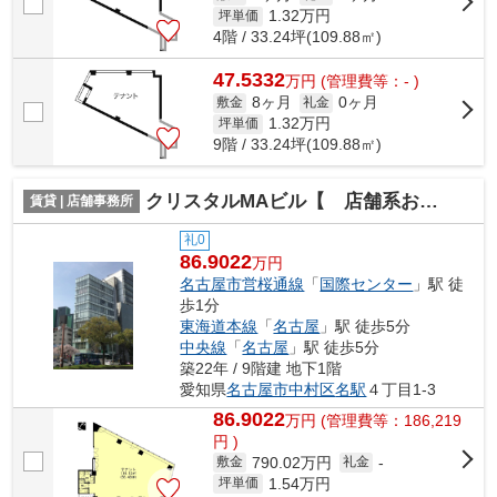
1.32
万円
坪単価
4階 / 33.24坪(109.88㎡)
47.5332
万
円
(管理費等：- )
8ヶ月
0ヶ月
敷金
礼金
1.32
万円
坪単価
9階 / 33.24坪(109.88㎡)
クリスタルMAビル【 店舗系おすすめ 】
賃貸 | 店舗事務所
礼0
86.9022
万円
名古屋市営桜通線
「
国際センター
」駅 徒
歩1分
東海道本線
「
名古屋
」駅 徒歩5分
中央線
「
名古屋
」駅 徒歩5分
築22年 / 9階建 地下1階
愛知県
名古屋市中村区
名駅
４丁目1-3
86.9022
万
円
(管理費等：186,219
円 )
790.02万円
敷金
礼金
-
1.54
万円
坪単価