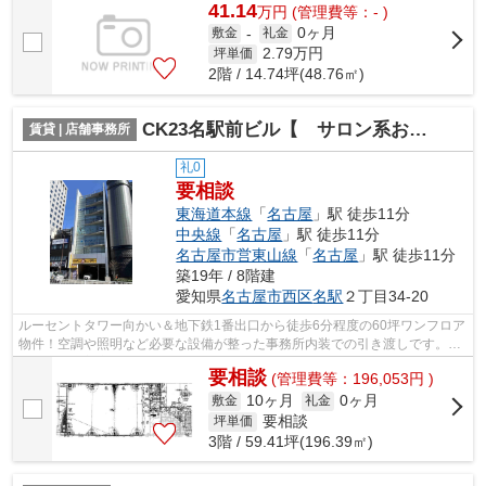
41.14
万
円
(管理費等：- )
0ヶ月
敷金
-
礼金
2.79
万円
坪単価
2階 / 14.74坪(48.76㎡)
CK23名駅前ビル【 サロン系おすすめ 】
賃貸 | 店舗事務所
礼0
要相談
東海道本線
「
名古屋
」駅 徒歩11分
中央線
「
名古屋
」駅 徒歩11分
名古屋市営東山線
「
名古屋
」駅 徒歩11分
築19年 / 8階建
愛知県
名古屋市西区
名駅
２丁目34-20
ルーセントタワー向かい＆地下鉄1番出口から徒歩6分程度の60坪ワンフロア
物件！空調や照明など必要な設備が整った事務所内装での引き渡しです。ク
リニック、美容系サロンにおすすめ♪
要相談
(管理費等：196,053円 )
10ヶ月
0ヶ月
敷金
礼金
要相談
坪単価
3階 / 59.41坪(196.39㎡)