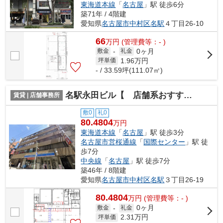
東海道本線
「
名古屋
」駅 徒歩6分
築71年 / 4階建
愛知県
名古屋市中村区
名駅
４丁目26-10
66
万
円
(管理費等：- )
0ヶ月
敷金
-
礼金
1.96
万円
坪単価
- / 33.59坪(111.07㎡)
名駅永田ビル【 店舗系おすすめ 】
賃貸 | 店舗事務所
敷0
礼0
80.4804
万円
東海道本線
「
名古屋
」駅 徒歩3分
名古屋市営桜通線
「
国際センター
」駅 徒
歩7分
中央線
「
名古屋
」駅 徒歩7分
築46年 / 8階建
愛知県
名古屋市中村区
名駅
３丁目26-19
80.4804
万
円
(管理費等：- )
0ヶ月
敷金
-
礼金
2.31
万円
坪単価