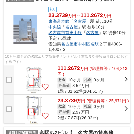
礼0
23.3739
111.2672
万円～
万円
東海道本線
「
名古屋
」駅 徒歩10分
中央線
「
名古屋
」駅 徒歩10分
名古屋市営東山線
「
名古屋
」駅 徒歩10分
予定 / 5階建
愛知県
名古屋市中村区
名駅
２丁目4006-
1,4007-2
10月完成予定の名駅エリア新築テナントビル！重飲食や美容系サロンにおす
すめです♪
111.2672
万
円
(管理費等：104,313
円 )
10ヶ月
0ヶ月
敷金
礼金
3.52
万円
坪単価
1階 / 31.61坪(104.51㎡)
23.3739
万
円
(管理費等：25,971円 )
10ヶ月
0ヶ月
敷金
礼金
2.97
万円
坪単価
2階 / 7.87坪(26.02㎡)
名駅K-2ビル【 名古屋の貸事務所・貸オフィス 】
賃貸 | 店舗事務所