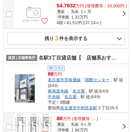
54.7932
万
円
(管理費等：33,000円 )
1ヶ月
敷金
-
礼金
1.32
万円
坪単価
4階 / 41.51坪(137.24㎡)
3
残り
件を表示する
名駅3丁目貸店舗【 店舗系おすすめ 】
賃貸 | 店舗事務所
敷0
礼0
88
万円
名古屋市営桜通線
「
国際センター
」駅 徒
歩4分
東海道本線
「
名古屋
」駅 徒歩4分
中央線
「
名古屋
」駅 徒歩4分
予定 / 3階建
愛知県
名古屋市中村区
名駅
３丁目25-5
88
万
円
(管理費等：- )
0ヶ月
敷金
-
礼金
1.86
万円
坪単価