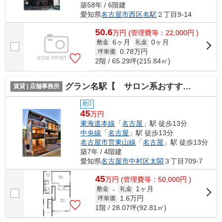
築58年 / 6階建
愛知県
名古屋市西区
名駅
２丁目9-14
50.6
万
円
(管理費等：22,000円 )
6ヶ月
0ヶ月
敷金
礼金
0.78
万円
坪単価
2階 / 65.29坪(215.84㎡)
グラン名駅【 サロン系おすすめ 】
賃貸 | 店舗事務所
敷0
45
万円
東海道本線
「
名古屋
」駅 徒歩13分
中央線
「
名古屋
」駅 徒歩13分
名古屋市営東山線
「
名古屋
」駅 徒歩13分
築7年 / 4階建
愛知県
名古屋市中村区
太閤
３丁目709-7
45
万
円
(管理費等：50,000円 )
1ヶ月
敷金
-
礼金
1.6
万円
坪単価
1階 / 28.07坪(92.81㎡)