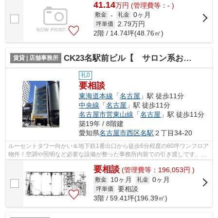
41.14
万
円
(管理費等：- )
0ヶ月
敷金
-
礼金
2.79
万円
坪単価
2階 / 14.74坪(48.76㎡)
CK23名駅前ビル【 サロン系おすすめ 】
賃貸 | 店舗事務所
礼0
要相談
東海道本線
「
名古屋
」駅 徒歩11分
中央線
「
名古屋
」駅 徒歩11分
名古屋市営東山線
「
名古屋
」駅 徒歩11分
築19年 / 8階建
愛知県
名古屋市西区
名駅
２丁目34-20
ルーセントタワー向かい＆地下鉄1番出口から徒歩6分程度の60坪ワンフロア
物件！空調や照明など必要な設備が整った事務所内装での引き渡しです。ク
リニック、美容系サロンにおすすめ♪
要相談
(管理費等：196,053円 )
10ヶ月
0ヶ月
敷金
礼金
要相談
坪単価
3階 / 59.41坪(196.39㎡)