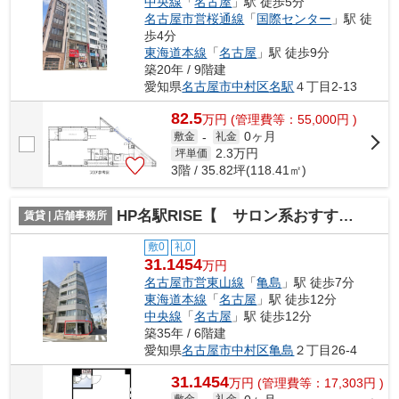
中央線
「
名古屋
」駅 徒歩5分
名古屋市営桜通線
「
国際センター
」駅 徒
歩4分
東海道本線
「
名古屋
」駅 徒歩9分
築20年 / 9階建
愛知県
名古屋市中村区
名駅
４丁目2-13
82.5
万
円
(管理費等：55,000円 )
0ヶ月
敷金
-
礼金
2.3
万円
坪単価
3階 / 35.82坪(118.41㎡)
HP名駅RISE【 サロン系おすすめ 】
賃貸 | 店舗事務所
敷0
礼0
31.1454
万円
名古屋市営東山線
「
亀島
」駅 徒歩7分
東海道本線
「
名古屋
」駅 徒歩12分
中央線
「
名古屋
」駅 徒歩12分
築35年 / 6階建
愛知県
名古屋市中村区
亀島
２丁目26-4
31.1454
万
円
(管理費等：17,303円 )