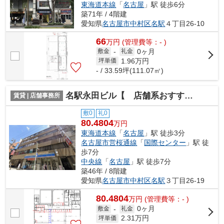
東海道本線
「
名古屋
」駅 徒歩6分
築71年 / 4階建
愛知県
名古屋市中村区
名駅
４丁目26-10
66
万
円
(管理費等：- )
0ヶ月
敷金
-
礼金
1.96
万円
坪単価
- / 33.59坪(111.07㎡)
名駅永田ビル【 店舗系おすすめ 】
賃貸 | 店舗事務所
敷0
礼0
80.4804
万円
東海道本線
「
名古屋
」駅 徒歩3分
名古屋市営桜通線
「
国際センター
」駅 徒
歩7分
中央線
「
名古屋
」駅 徒歩7分
築46年 / 8階建
愛知県
名古屋市中村区
名駅
３丁目26-19
80.4804
万
円
(管理費等：- )
0ヶ月
敷金
-
礼金
2.31
万円
坪単価