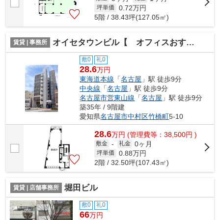
0.72
万円
坪単価
5階 / 38.43坪(127.05㎡)
オイセタウンビル【 オフィスおすすめ 】
賃貸 | 事務所
敷0
礼0
28.6
万円
東海道本線
「
名古屋
」駅 徒歩9分
中央線
「
名古屋
」駅 徒歩9分
名古屋市営東山線
「
名古屋
」駅 徒歩9分
築35年 / 9階建
愛知県
名古屋市中村区
竹橋町
5-10
28.6
万
円
(管理費等：38,500円 )
0ヶ月
敷金
-
礼金
0.88
万円
坪単価
2階 / 32.50坪(107.43㎡)
堀田ビル
賃貸 | 店舗事務所
敷0
礼0
66
万円