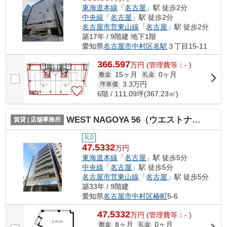
東海道本線
「
名古屋
」駅 徒歩2分
中央線
「
名古屋
」駅 徒歩2分
名古屋市営東山線
「
名古屋
」駅 徒歩2分
築17年 / 9階建 地下1階
愛知県
名古屋市中村区
名駅
３丁目15-11
366.597
万
円
(管理費等：- )
15ヶ月
0ヶ月
敷金
礼金
3.3
万円
坪単価
6階 / 111.09坪(367.23㎡)
WEST NAGOYA 56（ウエストナゴヤ56）【 店舗系おすすめ 】
賃貸 | 店舗事務所
礼0
47.5332
万円
東海道本線
「
名古屋
」駅 徒歩5分
中央線
「
名古屋
」駅 徒歩5分
名古屋市営東山線
「
名古屋
」駅 徒歩5分
築33年 / 9階建
愛知県
名古屋市中村区
椿町
5-6
47.5332
万
円
(管理費等：- )
8ヶ月
0ヶ月
敷金
礼金