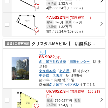
1.32
万円
坪単価
4階 / 33.24坪(109.88㎡)
47.5332
万
円
(管理費等：- )
8ヶ月
0ヶ月
敷金
礼金
1.32
万円
坪単価
9階 / 33.24坪(109.88㎡)
クリスタルMAビル【 店舗系おすすめ 】
賃貸 | 店舗事務所
礼0
86.9022
万円
名古屋市営桜通線
「
国際センター
」駅 徒
歩1分
東海道本線
「
名古屋
」駅 徒歩5分
中央線
「
名古屋
」駅 徒歩5分
築22年 / 9階建 地下1階
愛知県
名古屋市中村区
名駅
４丁目1-3
86.9022
万
円
(管理費等：186,219
円 )
790.02万円
敷金
礼金
-
1.54
万円
坪単価