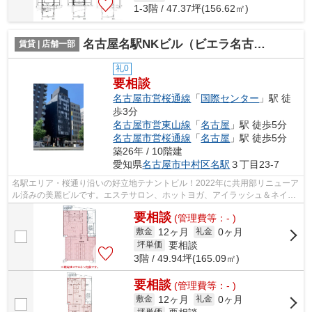
1-3階 / 47.37坪(156.62㎡)
名古屋名駅NKビル（ビエラ名古屋名駅）【 サロン系おすすめ 】
賃貸 | 店舗一部
礼0
要相談
名古屋市営桜通線
「
国際センター
」駅 徒
歩3分
名古屋市営東山線
「
名古屋
」駅 徒歩5分
名古屋市営桜通線
「
名古屋
」駅 徒歩5分
築26年 / 10階建
愛知県
名古屋市中村区
名駅
３丁目23-7
名駅エリア・桜通り沿いの好立地テナントビル！2022年に共用部リニューア
ル済みの美麗ビルです。エステサロン、ホットヨガ、アイラッシュ＆ネイル
など20～40代の女性をターゲットにし...
要相談
(管理費等：- )
12ヶ月
0ヶ月
敷金
礼金
要相談
坪単価
3階 / 49.94坪(165.09㎡)
要相談
(管理費等：- )
12ヶ月
0ヶ月
敷金
礼金