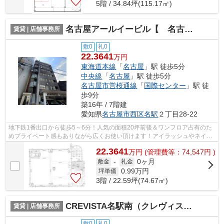
5階 / 34.84坪(115.17㎡)
名古屋アールイービル【 名古屋の貸事務所・貸オフィス 】
賃貸 | 店舗事務所
敷0
礼0
22.3641
万円
東海道本線
「
名古屋
」駅 徒歩5分
中央線
「
名古屋
」駅 徒歩5分
名古屋市営桜通線
「
国際センター
」駅 徒
歩9分
築16年 / 7階建
愛知県
名古屋市西区
名駅
２丁目28-22
地下鉄1番出口から徒歩5～6分！人気の面積20坪前後＆ワンフロア占有のた
めプライベート感もありながら広くお使い頂けます！アイラッシュやネイル
サロンにおすすめ♪（※1階エントランス...
22.3641
万
円
(管理費等：74,547円 )
0ヶ月
敷金
-
礼金
0.99
万円
坪単価
3階 / 22.59坪(74.67㎡)
CREVISTA名駅南（クレヴィスタ メイエキ ミナミ）【 1階路面店 】
賃貸 | 店舗事務所
敷0
礼0