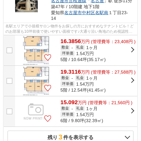
名古屋市営桜通線
「
名古屋
」駅 徒歩11分
築47年 / 10階建 地下1階
愛知県
名古屋市中村区
名駅南
１丁目23-
14
名駅エリアで小規模サロン物件をお探しの方におすすめなテナントビル！ど
のお部屋も10坪前後で使いやすい面積です♪大通り沿い角地のため視認性も
◎再開発で今後更に注目が集まる笹島エ...
16.3856
万
円
(管理費等：23,408円 )
1ヶ月
敷金
-
礼金
1.54
万円
坪単価
5階 / 10.64坪(35.17㎡)
19.3116
万
円
(管理費等：27,588円 )
1ヶ月
敷金
-
礼金
1.54
万円
坪単価
5階 / 12.54坪(41.45㎡)
15.092
万
円
(管理費等：21,560円 )
1ヶ月
敷金
-
礼金
1.54
万円
坪単価
6階 / 9.80坪(32.39㎡)
3
残り
件を表示する