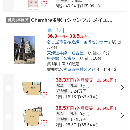
要相談
坪単価
8階 / 49.94坪(165.09㎡)
Chambre名駅（シャンブル メイエキ）【 オフィスおすすめ 】
賃貸 | 事務所
敷0
礼0
36.3
38.5
万円～
万円
名古屋市営桜通線
「
国際センター
」駅 徒
歩4分
東海道本線
「
名古屋
」駅 徒歩10分
中央線
「
名古屋
」駅 徒歩10分
築1年未満 / 6階建
愛知県
名古屋市中村区
名駅
３丁目4-13
36.3
万
円
(管理費等：38,500円 )
0ヶ月
敷金
-
礼金
2.24
万円
坪単価
1階 / 16.18坪(53.50㎡)
38.5
万
円
(管理費等：38,500円 )
0ヶ月
敷金
-
礼金
1.49
万円
坪単価
2階 / 25.87坪(85.54㎡)