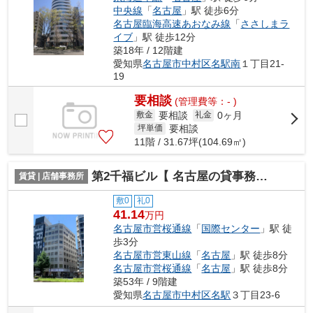
中央線
「
名古屋
」駅 徒歩6分
名古屋臨海高速あおなみ線
「
ささしまラ
イブ
」駅 徒歩12分
築18年 / 12階建
愛知県
名古屋市中村区
名駅南
１丁目21-
19
要相談
(管理費等：- )
要相談
0ヶ月
敷金
礼金
要相談
坪単価
11階 / 31.67坪(104.69㎡)
第2千福ビル【 名古屋の貸事務所・貸オフィス 】
賃貸 | 店舗事務所
敷0
礼0
41.14
万円
名古屋市営桜通線
「
国際センター
」駅 徒
歩3分
名古屋市営東山線
「
名古屋
」駅 徒歩8分
名古屋市営桜通線
「
名古屋
」駅 徒歩8分
築53年 / 9階建
愛知県
名古屋市中村区
名駅
３丁目23-6