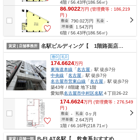
4階 / 56.43坪(186.56㎡)
86.9022
万
円
(管理費等：186,219
円 )
790.02万円
敷金
礼金
-
1.54
万円
坪単価
6階 / 56.43坪(186.56㎡)
名駅ビルディング【 1階路面店 】
賃貸 | 店舗事務所
敷0
礼0
174.6624
万円
東海道本線
「
名古屋
」駅 徒歩7分
中央線
「
名古屋
」駅 徒歩7分
名古屋市営東山線
「
名古屋
」駅 徒歩7分
築43年 / 8階建 地下1階
愛知県
名古屋市中村区
名駅
４丁目26-22
174.6624
万
円
(管理費等：276,549
円 )
0ヶ月
敷金
-
礼金
2.64
万円
坪単価
1階 / 66.16坪(218.71㎡)
B-FLAT名駅【 飲食系おすすめ 】
賃貸 | 店舗一部