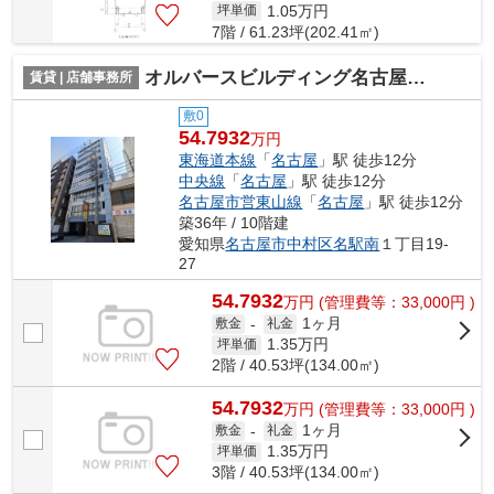
1.05
万円
坪単価
7階 / 61.23坪(202.41㎡)
オルバースビルディング名古屋【 サロン系おすすめ 】
賃貸 | 店舗事務所
敷0
54.7932
万円
東海道本線
「
名古屋
」駅 徒歩12分
中央線
「
名古屋
」駅 徒歩12分
名古屋市営東山線
「
名古屋
」駅 徒歩12分
築36年 / 10階建
愛知県
名古屋市中村区
名駅南
１丁目19-
27
54.7932
万
円
(管理費等：33,000円 )
1ヶ月
敷金
-
礼金
1.35
万円
坪単価
2階 / 40.53坪(134.00㎡)
54.7932
万
円
(管理費等：33,000円 )
1ヶ月
敷金
-
礼金
1.35
万円
坪単価
3階 / 40.53坪(134.00㎡)