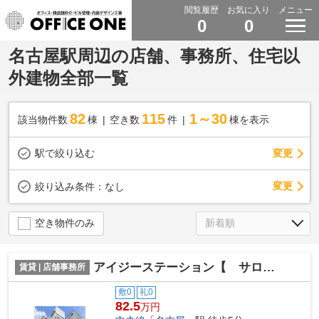
閲覧履歴
お気に入り
メニュー
0
0
名古屋駅周辺の店舗、事務所、住宅以
外建物全部一覧
82
115
1～30
該当物件数
棟
空き数
件
棟を表示
駅で絞り込む
変更
変更
絞り込み条件：
なし
空き物件のみ
アイジーステーション【 サロン系おすすめ 】
賃貸 | 店舗事務所
敷0
礼0
82.5
万円