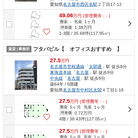
愛知県
名古屋市西区
名駅
２丁目17-12
49.06
万
円
(管理費等：- )
1ヶ月
敷金
-
礼金
1.38
万円
坪単価
1-3階 / 35.68坪(117.95㎡)
フタバビル【 オフィスおすすめ 】
賃貸 | 事務所
27.5
万円
名古屋市営桜通線
「
太閤通
」駅 徒歩8分
東海道本線
「
名古屋
」駅 徒歩9分
中央線
「
名古屋
」駅 徒歩9分
築64年 / 5階建
愛知県
名古屋市中村区
太閤
４丁目1-18
27.5
万
円
(管理費等：- )
5ヶ月
1ヶ月
敷金
礼金
0.72
万円
坪単価
4階 / 38.43坪(127.05㎡)
27.5
万
円
(管理費等：- )
5ヶ月
1ヶ月
敷金
礼金