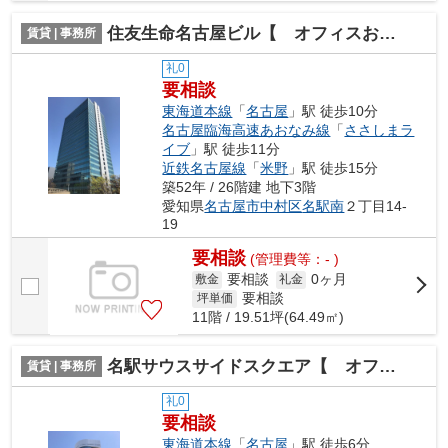
住友生命名古屋ビル【 オフィスおすすめ 】
賃貸 | 事務所
礼0
要相談
東海道本線
「
名古屋
」駅 徒歩10分
名古屋臨海高速あおなみ線
「
ささしまラ
イブ
」駅 徒歩11分
近鉄名古屋線
「
米野
」駅 徒歩15分
築52年 / 26階建 地下3階
愛知県
名古屋市中村区
名駅南
２丁目14-
19
要相談
(管理費等：- )
要相談
0ヶ月
敷金
礼金
要相談
坪単価
11階 / 19.51坪(64.49㎡)
名駅サウスサイドスクエア【 オフィスおすすめ 】
賃貸 | 事務所
礼0
要相談
東海道本線
「
名古屋
」駅 徒歩6分