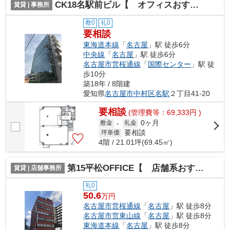
CK18名駅前ビル【 オフィスおすすめ 】
賃貸 | 事務所
敷0
礼0
要相談
東海道本線
「
名古屋
」駅 徒歩6分
中央線
「
名古屋
」駅 徒歩6分
名古屋市営桜通線
「
国際センター
」駅 徒
歩10分
築18年 / 8階建
愛知県
名古屋市中村区
名駅
２丁目41-20
要相談
(管理費等：69,333円 )
0ヶ月
敷金
-
礼金
要相談
坪単価
4階 / 21.01坪(69.45㎡)
第15平松OFFICE【 店舗系おすすめ 】
賃貸 | 店舗事務所
礼0
50.6
万円
名古屋市営桜通線
「
名古屋
」駅 徒歩8分
名古屋市営東山線
「
名古屋
」駅 徒歩8分
東海道本線
「
名古屋
」駅 徒歩8分