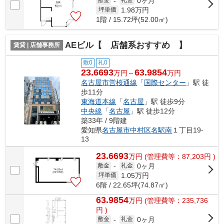
0ヶ月
敷金
-
礼金
1.98
万円
坪単価
1階 / 15.72坪(52.00㎡)
AEビル【 店舗系おすすめ 】
賃貸 | 店舗事務所
敷0
礼0
23.6693
63.9854
万円～
万円
名古屋市営桜通線
「
国際センター
」駅 徒
歩11分
東海道本線
「
名古屋
」駅 徒歩9分
中央線
「
名古屋
」駅 徒歩12分
築33年 / 9階建
愛知県
名古屋市中村区
名駅南
１丁目19-
13
23.6693
万
円
(管理費等：87,203円 )
0ヶ月
敷金
-
礼金
1.05
万円
坪単価
6階 / 22.65坪(74.87㎡)
63.9854
万
円
(管理費等：235,736
円 )
0ヶ月
敷金
-
礼金