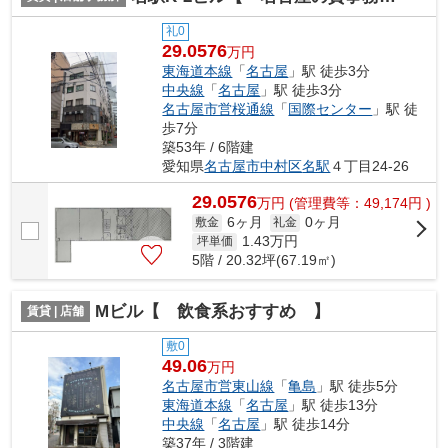
礼0
29.0576
万円
東海道本線
「
名古屋
」駅 徒歩3分
中央線
「
名古屋
」駅 徒歩3分
名古屋市営桜通線
「
国際センター
」駅 徒
歩7分
築53年 / 6階建
愛知県
名古屋市中村区
名駅
４丁目24-26
29.0576
万
円
(管理費等：49,174円 )
6ヶ月
0ヶ月
敷金
礼金
1.43
万円
坪単価
5階 / 20.32坪(67.19㎡)
Mビル【 飲食系おすすめ 】
賃貸 | 店舗
敷0
49.06
万円
名古屋市営東山線
「
亀島
」駅 徒歩5分
東海道本線
「
名古屋
」駅 徒歩13分
中央線
「
名古屋
」駅 徒歩14分
築37年 / 3階建