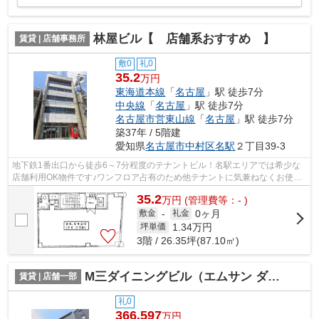
林屋ビル【 店舗系おすすめ 】
賃貸 | 店舗事務所
敷0
礼0
35.2
万円
東海道本線
「
名古屋
」駅 徒歩7分
中央線
「
名古屋
」駅 徒歩7分
名古屋市営東山線
「
名古屋
」駅 徒歩7分
築37年 / 5階建
愛知県
名古屋市中村区
名駅
２丁目39-3
地下鉄1番出口から徒歩6～7分程度のテナントビル！名駅エリアでは希少な
店舗利用OK物件です♪ワンフロア占有のため他テナントに気兼ねなくお使い
頂けます。エステサロンおすすめ！
35.2
万
円
(管理費等：- )
0ヶ月
敷金
-
礼金
1.34
万円
坪単価
3階 / 26.35坪(87.10㎡)
M三ダイニングビル（エムサン ダイニングビル）【 飲食系おすすめ 】
賃貸 | 店舗一部
礼0
366.597
万円