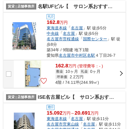
名駅UFビル【 サロン系おすすめ 】
賃貸 | 店舗事務所
礼0
162.8
万円
東海道本線
「
名古屋
」駅 徒歩5分
中央線
「
名古屋
」駅 徒歩5分
名古屋市営桜通線
「
国際センター
」駅 徒
歩8分
築34年 / 9階建 地下1階
愛知県
名古屋市中村区
名駅
４丁目26-7
162.8
万
円
(管理費等：- )
10ヶ月
0ヶ月
敷金
礼金
2.2
万円
坪単価
4階 / 74.11坪(244.99㎡)
ISE名古屋ビル【 サロン系おすすめ 】
賃貸 | 店舗事務所
敷0
15.092
20.691
万円～
万円
東海道本線
「
名古屋
」駅 徒歩11分
名古屋市営東山線
「
名古屋
」駅 徒歩11分