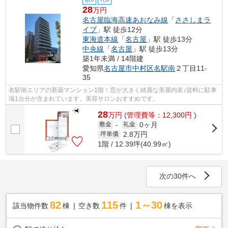
28
万円
名古屋臨海高速あおなみ線
「
ささしまラ
イブ
」駅 徒歩12分
東海道本線
「
名古屋
」駅 徒歩13分
中央線
「
名古屋
」駅 徒歩13分
築1年未満 / 14階建
愛知県
名古屋市中村区
名駅南
２丁目11-
35
名駅南エリアの新築マンション1階！窓が大きく綺麗な美麗内装♪賃料に駐車
場1台分が含まれています。美容サロンおすすめです。
28
万
円
(管理費等：12,300円 )
0ヶ月
敷金
-
礼金
2.8
万円
坪単価
1階 / 12.39坪(40.99㎡)
次の30件へ
82
115
1～30
該当物件数
棟
空き数
件
棟を表示