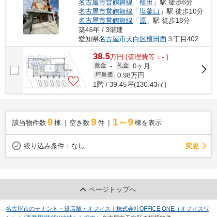
名古屋市営鶴舞線
「
植田
」駅 徒歩6分
名古屋市営鶴舞線
「
塩釜口
」駅 徒歩10分
名古屋市営鶴舞線
「
原
」駅 徒歩18分
築46年 / 3階建
愛知県
名古屋市天白区
植田西
３丁目402
38.5
万
円
(管理費等：- )
0ヶ月
敷金
-
礼金
0.98
万円
坪単価
1階 / 39.45坪(130.43㎡)
9
9
1～9
該当物件数
棟
空き数
件
棟を表示
変更
絞り込み条件：
なし
ページトップへ
名古屋市のテナント・貸店舗・オフィス｜株式会社OFFICE ONE（オフィスワ