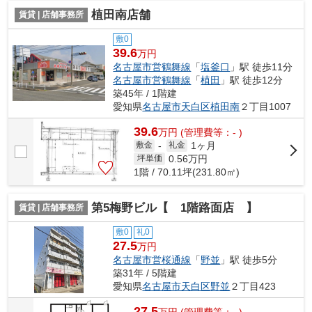
植田南店舗
賃貸 | 店舗事務所
敷0
39.6
万円
名古屋市営鶴舞線
「
塩釜口
」駅 徒歩11分
名古屋市営鶴舞線
「
植田
」駅 徒歩12分
築45年 / 1階建
愛知県
名古屋市天白区
植田南
２丁目1007
39.6
万
円
(管理費等：- )
1ヶ月
敷金
-
礼金
0.56
万円
坪単価
1階 / 70.11坪(231.80㎡)
第5梅野ビル【 1階路面店 】
賃貸 | 店舗事務所
敷0
礼0
27.5
万円
名古屋市営桜通線
「
野並
」駅 徒歩5分
築31年 / 5階建
愛知県
名古屋市天白区
野並
２丁目423
27.5
万
円
(管理費等：- )