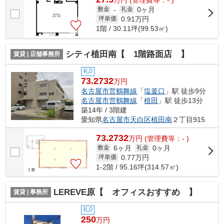
0ヶ月
敷金
-
礼金
0.91
万円
坪単価
1階 / 30.11坪(99.53㎡)
シティ植田南【 1階路面店 】
賃貸 | 店舗事務所
礼0
73.2732
万円
名古屋市営鶴舞線
「
塩釜口
」駅 徒歩9分
名古屋市営鶴舞線
「
植田
」駅 徒歩13分
築14年 / 3階建
愛知県
名古屋市天白区
植田南
２丁目915
73.2732
万
円
(管理費等：- )
6ヶ月
0ヶ月
敷金
礼金
0.77
万円
坪単価
1-2階 / 95.16坪(314.57㎡)
LEREVE原【 オフィスおすすめ 】
賃貸 | 事務所
礼0
250
万円