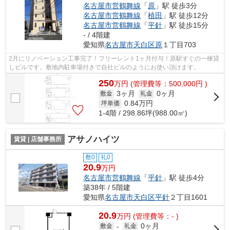
名古屋市営鶴舞線
「
原
」駅 徒歩3分
名古屋市営鶴舞線
「
植田
」駅 徒歩12分
名古屋市営鶴舞線
「
平針
」駅 徒歩15分
- / 4階建
愛知県
名古屋市天白区
原
１丁目703
2月にリノベーション工事完了！フリーレント1ヶ月付与！原駅すぐの一棟貸
しビルです。敷地内駐車場付きで自社ビルのようにお使い頂けます。
250
万
円
(管理費等：500,000円 )
3ヶ月
0ヶ月
敷金
礼金
0.84
万円
坪単価
1-4階 / 298.86坪(988.00㎡)
アサノハイツ
賃貸 | 店舗事務所
敷0
礼0
20.9
万円
名古屋市営鶴舞線
「
平針
」駅 徒歩4分
築38年 / 5階建
愛知県
名古屋市天白区
平針
２丁目1601
20.9
万
円
(管理費等：- )
0ヶ月
敷金
-
礼金