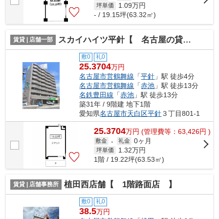
1.09
万円
坪単価
- / 19.15坪(63.32㎡)
スカイハイツ平針【 名古屋の貸事務所・貸オフィス 】
賃貸 | 店舗一部
敷0
礼0
25.3704
万円
名古屋市営鶴舞線
「
平針
」駅 徒歩4分
名古屋市営鶴舞線
「
赤池
」駅 徒歩13分
名鉄豊田線
「
赤池
」駅 徒歩13分
築31年 / 9階建 地下1階
愛知県
名古屋市天白区
平針
３丁目801-1
25.3704
万
円
(管理費等：63,426円 )
0ヶ月
敷金
-
礼金
1.32
万円
坪単価
1階 / 19.22坪(63.53㎡)
植田西店舗【 1階路面店 】
賃貸 | 店舗事務所
敷0
礼0
38.5
万円