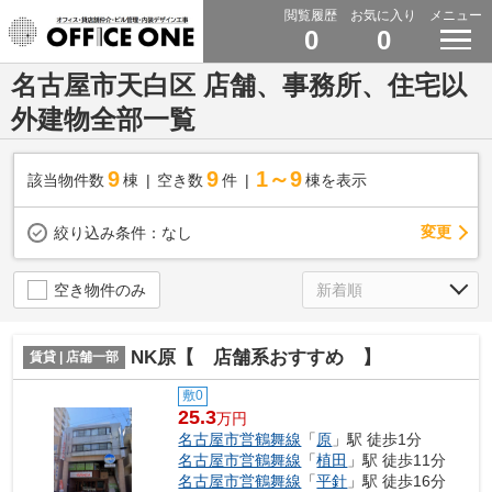
閲覧履歴
お気に入り
メニュー
0
0
名古屋市天白区 店舗、事務所、住宅以
外建物全部一覧
9
9
1～9
該当物件数
棟
空き数
件
棟を表示
変更
絞り込み条件：
なし
空き物件のみ
NK原【 店舗系おすすめ 】
賃貸 | 店舗一部
敷0
25.3
万円
名古屋市営鶴舞線
「
原
」駅 徒歩1分
名古屋市営鶴舞線
「
植田
」駅 徒歩11分
名古屋市営鶴舞線
「
平針
」駅 徒歩16分