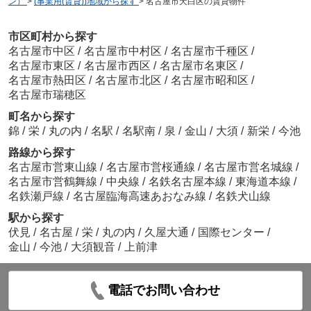
ン）
>
(事業用(賃貸))地域から探す
>
名古屋市天白区の賃貸物件
市区町村から探す
名古屋市中区
/
名古屋市中村区
/
名古屋市千種区
/
名古屋市東区
/
名古屋市西区
/
名古屋市名東区
/
名古屋市熱田区
/
名古屋市北区
/
名古屋市昭和区
/
名古屋市瑞穂区
町名から探す
錦
/
栄
/
丸の内
/
名駅
/
名駅南
/
泉
/
金山
/
大須
/
新栄
/
今池
路線から探す
名古屋市営東山線
/
名古屋市営桜通線
/
名古屋市営名城線
/
名古屋市営鶴舞線
/
中央線
/
名鉄名古屋本線
/
東海道本線
/
名鉄瀬戸線
/
名古屋臨海高速あおなみ線
/
名鉄犬山線
駅から探す
伏見
/
名古屋
/
栄
/
丸の内
/
久屋大通
/
国際センター
/
金山
/
今池
/
大須観音
/
上前津
電話でお問い合わせ