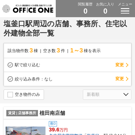
閲覧履歴
お気に入り
メニュー
0
0
塩釜口駅周辺の店舗、事務所、住宅以
外建物全部一覧
3
3
1～3
該当物件数
棟
空き数
件
棟を表示
駅で絞り込む
変更
変更
絞り込み条件：
なし
空き物件のみ
植田南店舗
賃貸 | 店舗事務所
敷0
39.6
万円