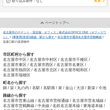
変更
絞り込み条件：
なし
ページトップへ
名古屋市のテナント・貸店舗・オフィス｜株式会社OFFICE ONE（オフィスワ
ン）
>
(事業用(賃貸))路線・駅から探す
>
名古屋市交通局名古屋市営鶴舞線
>
塩釜口駅の賃貸物件
市区町村から探す
名古屋市中区
/
名古屋市中村区
/
名古屋市千種区
/
名古屋市東区
/
名古屋市西区
/
名古屋市名東区
/
名古屋市熱田区
/
名古屋市北区
/
名古屋市昭和区
/
名古屋市瑞穂区
町名から探す
錦
/
栄
/
丸の内
/
名駅
/
名駅南
/
泉
/
金山
/
大須
/
新栄
/
今池
路線から探す
名古屋市営東山線
/
名古屋市営桜通線
/
名古屋市営名城線
/
名古屋市営鶴舞線
/
中央線
/
名鉄名古屋本線
/
東海道本線
/