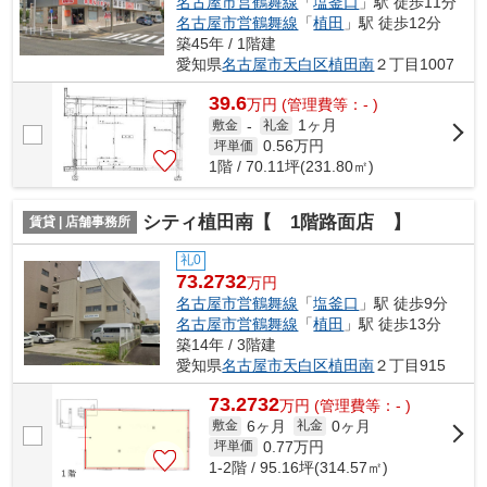
名古屋市営鶴舞線
「
塩釜口
」駅 徒歩11分
名古屋市営鶴舞線
「
植田
」駅 徒歩12分
築45年 / 1階建
愛知県
名古屋市天白区
植田南
２丁目1007
39.6
万
円
(管理費等：- )
1ヶ月
敷金
-
礼金
0.56
万円
坪単価
1階 / 70.11坪(231.80㎡)
シティ植田南【 1階路面店 】
賃貸 | 店舗事務所
礼0
73.2732
万円
名古屋市営鶴舞線
「
塩釜口
」駅 徒歩9分
名古屋市営鶴舞線
「
植田
」駅 徒歩13分
築14年 / 3階建
愛知県
名古屋市天白区
植田南
２丁目915
73.2732
万
円
(管理費等：- )
6ヶ月
0ヶ月
敷金
礼金
0.77
万円
坪単価
1-2階 / 95.16坪(314.57㎡)