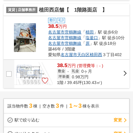
植田西店舗【 1階路面店 】
賃貸 | 店舗事務所
敷0
礼0
38.5
万円
名古屋市営鶴舞線
「
植田
」駅 徒歩6分
名古屋市営鶴舞線
「
塩釜口
」駅 徒歩10分
名古屋市営鶴舞線
「
原
」駅 徒歩18分
築46年 / 3階建
愛知県
名古屋市天白区
植田西
３丁目402
38.5
万
円
(管理費等：- )
0ヶ月
敷金
-
礼金
0.98
万円
坪単価
1階 / 39.45坪(130.43㎡)
3
3
1～3
該当物件数
棟
空き数
件
棟を表示
駅で絞り込む
変更