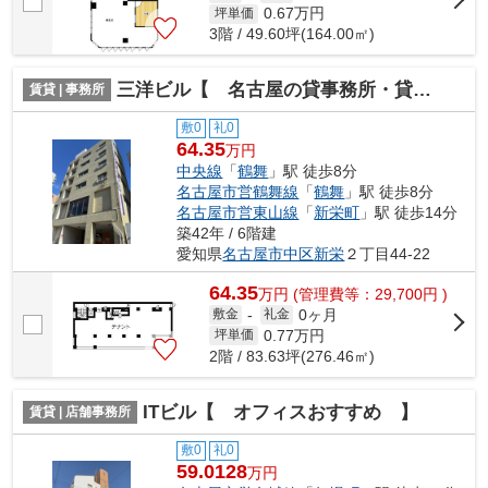
0.67
万円
坪単価
3階 / 49.60坪(164.00㎡)
三洋ビル【 名古屋の貸事務所・貸オフィス 】
賃貸 | 事務所
敷0
礼0
64.35
万円
中央線
「
鶴舞
」駅 徒歩8分
名古屋市営鶴舞線
「
鶴舞
」駅 徒歩8分
名古屋市営東山線
「
新栄町
」駅 徒歩14分
築42年 / 6階建
愛知県
名古屋市中区
新栄
２丁目44-22
64.35
万
円
(管理費等：29,700円 )
0ヶ月
敷金
-
礼金
0.77
万円
坪単価
2階 / 83.63坪(276.46㎡)
ITビル【 オフィスおすすめ 】
賃貸 | 店舗事務所
敷0
礼0
59.0128
万円