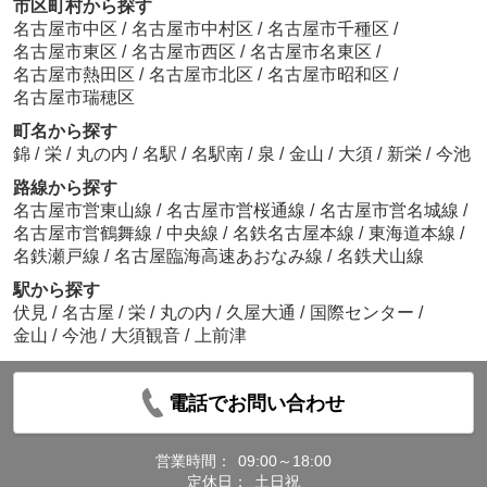
市区町村から探す
名古屋市中区
/
名古屋市中村区
/
名古屋市千種区
/
名古屋市東区
/
名古屋市西区
/
名古屋市名東区
/
名古屋市熱田区
/
名古屋市北区
/
名古屋市昭和区
/
名古屋市瑞穂区
町名から探す
錦
/
栄
/
丸の内
/
名駅
/
名駅南
/
泉
/
金山
/
大須
/
新栄
/
今池
路線から探す
名古屋市営東山線
/
名古屋市営桜通線
/
名古屋市営名城線
/
名古屋市営鶴舞線
/
中央線
/
名鉄名古屋本線
/
東海道本線
/
名鉄瀬戸線
/
名古屋臨海高速あおなみ線
/
名鉄犬山線
駅から探す
伏見
/
名古屋
/
栄
/
丸の内
/
久屋大通
/
国際センター
/
金山
/
今池
/
大須観音
/
上前津
電話でお問い合わせ
営業時間：
09:00～18:00
定休日：
土日祝