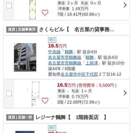
2ヶ月
0ヶ月
敷金
礼金
1.49
万円
坪単価
7階 / 18.41坪(60.88㎡)
さくらビル【 名古屋の貸事務所・貸オフィス 】
賃貸 | 店舗事務所
敷0
16.5
万円
中央線
「
鶴舞
」駅 徒歩4分
名古屋市営鶴舞線
「
鶴舞
」駅 徒歩4分
名古屋市営鶴舞線
「
上前津
」駅 徒歩10分
築44年 / 6階建
愛知県
名古屋市中区
千代田
２丁目16-12
16.5
万
円
(管理費等：5,500円 )
1ヶ月
敷金
-
礼金
0.75
万円
坪単価
3階 / 22.08坪(72.99㎡)
レジーナ鶴舞【 1階路面店 】
賃貸 | 店舗一部
敷0