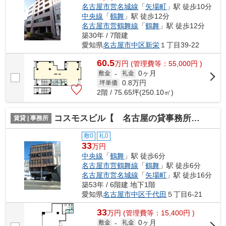
名古屋市営名城線
「
矢場町
」駅 徒歩10分
中央線
「
鶴舞
」駅 徒歩12分
名古屋市営鶴舞線
「
鶴舞
」駅 徒歩12分
築30年 / 7階建
愛知県
名古屋市中区
新栄
１丁目39-22
60.5
万
円
(管理費等：55,000円 )
0ヶ月
敷金
-
礼金
0.8
万円
坪単価
2階 / 75.65坪(250.10㎡)
コスモスビル【 名古屋の貸事務所・貸オフィス 】
賃貸 | 事務所
敷0
礼0
33
万円
中央線
「
鶴舞
」駅 徒歩6分
名古屋市営鶴舞線
「
鶴舞
」駅 徒歩6分
名古屋市営名城線
「
矢場町
」駅 徒歩16分
築53年 / 6階建 地下1階
愛知県
名古屋市中区
千代田
５丁目6-21
33
万
円
(管理費等：15,400円 )
0ヶ月
敷金
-
礼金