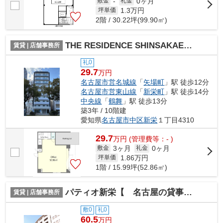
0ヶ月
敷金
-
礼金
1.3
万円
坪単価
2階 / 30.22坪(99.90㎡)
THE RESIDENCE SHINSAKAE【 1階路面店 】
賃貸 | 店舗事務所
礼0
29.7
万円
名古屋市営名城線
「
矢場町
」駅 徒歩12分
名古屋市営東山線
「
新栄町
」駅 徒歩14分
中央線
「
鶴舞
」駅 徒歩13分
築3年 / 10階建
愛知県
名古屋市中区
新栄
１丁目4310
29.7
万
円
(管理費等：- )
3ヶ月
0ヶ月
敷金
礼金
1.86
万円
坪単価
1階 / 15.99坪(52.86㎡)
パティオ新栄【 名古屋の貸事務所・貸オフィス 】
賃貸 | 店舗事務所
敷0
礼0
60.5
万円