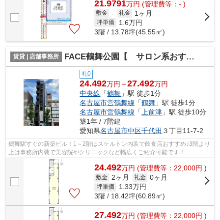
21.9791
万
円
(管理費等：- )
1ヶ月
敷金
-
礼金
1.6
万円
坪単価
3階 / 13.78坪(45.55㎡)
FACE鶴舞公園【 サロン系おすすめ 】
賃貸 | 店舗事務所
礼0
24.492
27.492
万円～
万円
中央線
「
鶴舞
」駅 徒歩1分
名古屋市営鶴舞線
「
鶴舞
」駅 徒歩1分
名古屋市営鶴舞線
「
上前津
」駅 徒歩10分
築1年 / 7階建
愛知県
名古屋市中区
千代田
３丁目11-7-2
鶴舞駅すぐの新築ビル！1～2階はスケルトン内装で飲食店おすすめ♪3階より
上は事務所内装で美容院やクリニックなど幅広くご紹介可能です！
24.492
万
円
(管理費等：22,000円 )
2ヶ月
0ヶ月
敷金
礼金
1.33
万円
坪単価
3階 / 18.42坪(60.89㎡)
27.492
万
円
(管理費等：22,000円 )