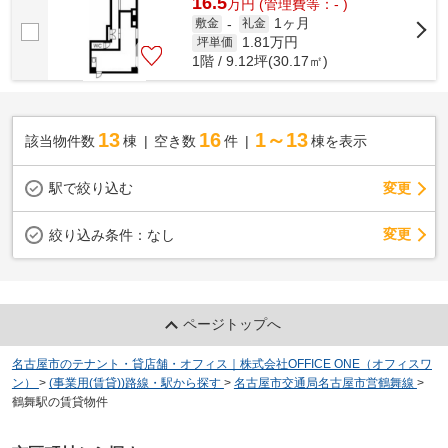
16.5
万
円
(管理費等：- )
1ヶ月
敷金
-
礼金
1.81
万円
坪単価
1階 / 9.12坪(30.17㎡)
13
16
1～13
該当物件数
棟
空き数
件
棟を表示
駅で絞り込む
変更
変更
絞り込み条件：
なし
ページトップへ
名古屋市のテナント・貸店舗・オフィス｜株式会社OFFICE ONE（オフィスワ
ン）
>
(事業用(賃貸))路線・駅から探す
>
名古屋市交通局名古屋市営鶴舞線
>
鶴舞駅の賃貸物件