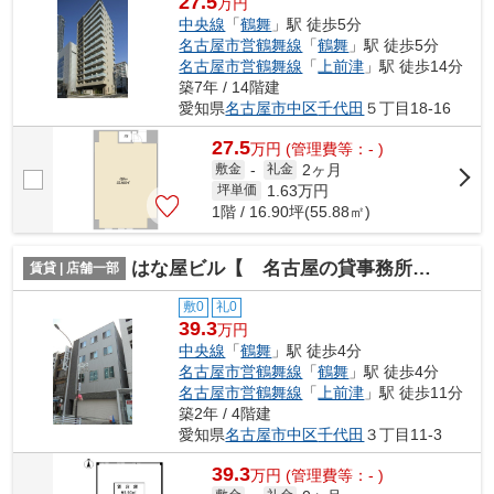
27.5
万円
中央線
「
鶴舞
」駅 徒歩5分
名古屋市営鶴舞線
「
鶴舞
」駅 徒歩5分
名古屋市営鶴舞線
「
上前津
」駅 徒歩14分
築7年 / 14階建
愛知県
名古屋市中区
千代田
５丁目18-16
27.5
万
円
(管理費等：- )
2ヶ月
敷金
-
礼金
1.63
万円
坪単価
1階 / 16.90坪(55.88㎡)
はな屋ビル【 名古屋の貸事務所・貸オフィス 】
賃貸 | 店舗一部
敷0
礼0
39.3
万円
中央線
「
鶴舞
」駅 徒歩4分
名古屋市営鶴舞線
「
鶴舞
」駅 徒歩4分
名古屋市営鶴舞線
「
上前津
」駅 徒歩11分
築2年 / 4階建
愛知県
名古屋市中区
千代田
３丁目11-3
39.3
万
円
(管理費等：- )