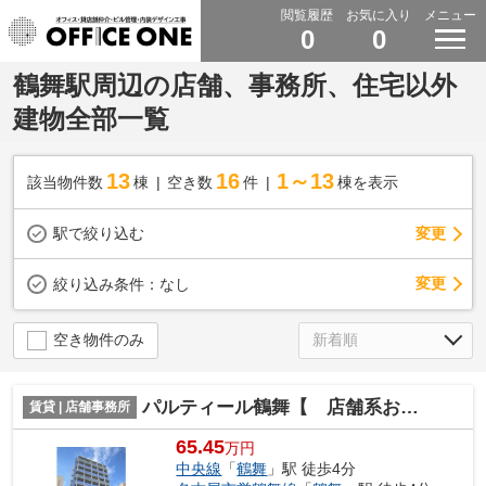
閲覧履歴
お気に入り
メニュー
0
0
鶴舞駅周辺の店舗、事務所、住宅以外
建物全部一覧
13
16
1～13
該当物件数
棟
空き数
件
棟を表示
駅で絞り込む
変更
変更
絞り込み条件：
なし
空き物件のみ
パルティール鶴舞【 店舗系おすすめ 】
賃貸 | 店舗事務所
65.45
万円
中央線
「
鶴舞
」駅 徒歩4分