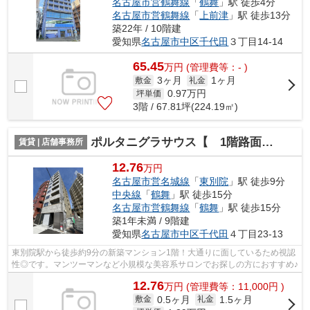
名古屋市営鶴舞線
「
鶴舞
」駅 徒歩4分
名古屋市営鶴舞線
「
上前津
」駅 徒歩13分
築22年 / 10階建
愛知県
名古屋市中区
千代田
３丁目14-14
65.45
万
円
(管理費等：- )
3ヶ月
1ヶ月
敷金
礼金
0.97
万円
坪単価
3階 / 67.81坪(224.19㎡)
ポルタニグラサウス【 1階路面店 】
賃貸 | 店舗事務所
12.76
万円
名古屋市営名城線
「
東別院
」駅 徒歩9分
中央線
「
鶴舞
」駅 徒歩15分
名古屋市営鶴舞線
「
鶴舞
」駅 徒歩15分
築1年未満 / 9階建
愛知県
名古屋市中区
千代田
４丁目23-13
東別院駅から徒歩約9分の新築マンション1階！大通りに面しているため視認
性◎です。マンツーマンなど小規模な美容系サロンでお探しの方におすすめ♪
12.76
万
円
(管理費等：11,000円 )
0.5ヶ月
1.5ヶ月
敷金
礼金