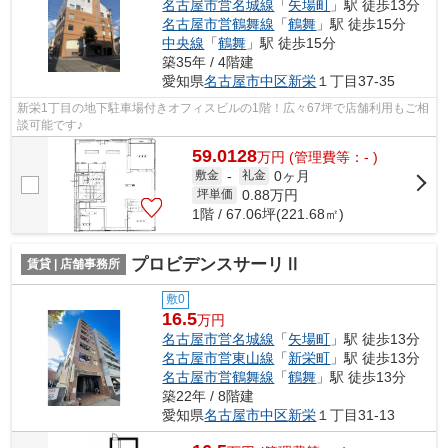
名古屋市営名城線
「
矢場町
」駅 徒歩13分
名古屋市営鶴舞線
「
鶴舞
」駅 徒歩15分
中央線
「
鶴舞
」駅 徒歩15分
築35年 / 4階建
愛知県
名古屋市中区
新栄
１丁目37-35
新栄1丁目の地下駐車場付きオフィスビルの1階！広々67坪で店舗利用もご相
談可能です♪
59.0128
万
円
(管理費等：- )
0ヶ月
敷金
-
礼金
0.88
万円
坪単価
1階 / 67.06坪(221.68㎡)
プロビデンスサーリⅡ
賃貸 | 店舗事務所
敷0
16.5
万円
名古屋市営名城線
「
矢場町
」駅 徒歩13分
名古屋市営東山線
「
新栄町
」駅 徒歩13分
名古屋市営鶴舞線
「
鶴舞
」駅 徒歩13分
築22年 / 8階建
愛知県
名古屋市中区
新栄
１丁目31-13