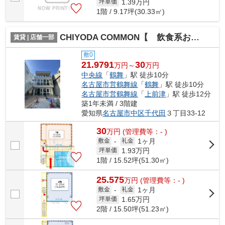
1.39
万円
坪単価
1階 / 9.17坪(30.33㎡)
CHIYODA COMMON【 飲食系おすすめ 】
賃貸 | 店舗一部
敷0
21.9791
30
万円～
万円
中央線
「
鶴舞
」駅 徒歩10分
名古屋市営鶴舞線
「
鶴舞
」駅 徒歩10分
名古屋市営鶴舞線
「
上前津
」駅 徒歩12分
築1年未満 / 3階建
愛知県
名古屋市中区
千代田
３丁目33-12
30
万
円
(管理費等：- )
1ヶ月
敷金
-
礼金
1.93
万円
坪単価
1階 / 15.52坪(51.30㎡)
25.575
万
円
(管理費等：- )
1ヶ月
敷金
-
礼金
1.65
万円
坪単価
2階 / 15.50坪(51.23㎡)