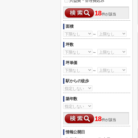
共益費・管理費込み
18
件が該当
面積
～
坪数
～
坪単価
～
駅からの徒歩
築年数
18
件が該当
情報公開日