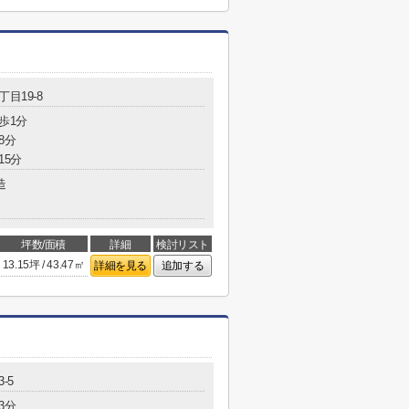
丁目19-8
歩1分
8分
15分
造
坪数/面積
詳細
検討リスト
13.15坪 / 43.47㎡
詳細を見る
追加する
-5
3分