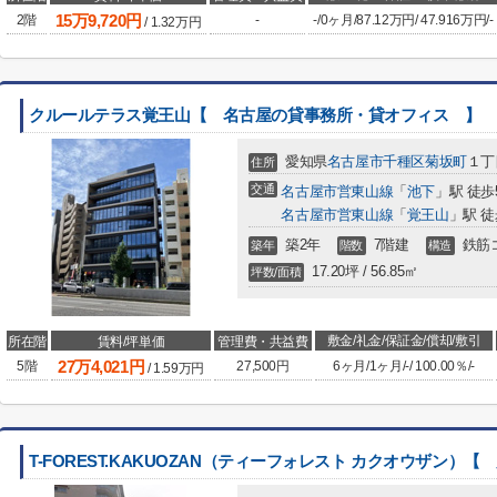
15
万
9,720
円
2階
-
-
/
0ヶ月
/
87.12万円
/
47.916万円
/
-
/
1.32
万円
クルールテラス覚王山【 名古屋の貸事務所・貸オフィス 】
愛知県
名古屋市千種区
菊坂町
１丁
住所
交通
名古屋市営東山線
「
池下
」駅 徒歩
名古屋市営東山線
「
覚王山
」駅 徒
築2年
7階建
鉄筋
築年
階数
構造
17.20坪 / 56.85㎡
坪数/面積
敷金/礼金/保証金/償却/敷引
所在階
賃料/坪単価
管理費・共益費
27
万
4,021
円
5階
27,500円
6ヶ月
/
1ヶ月
/
-
/
100.00％
/
-
/
1.59
万円
T-FOREST.KAKUOZAN（ティーフォレスト カクオウザン）