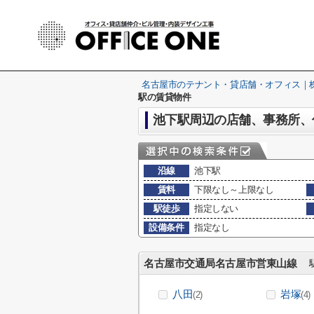
名古屋市のテナント・貸店舗・オフィス｜株式
駅の賃貸物件
池下駅周辺の店舗、事務所、
沿線
池下駅
賃料
下限なし～上限なし
駅徒歩
指定しない
設備条件
指定なし
名古屋市交通局名古屋市営東山線
駅
八田
岩塚
(2)
(4)