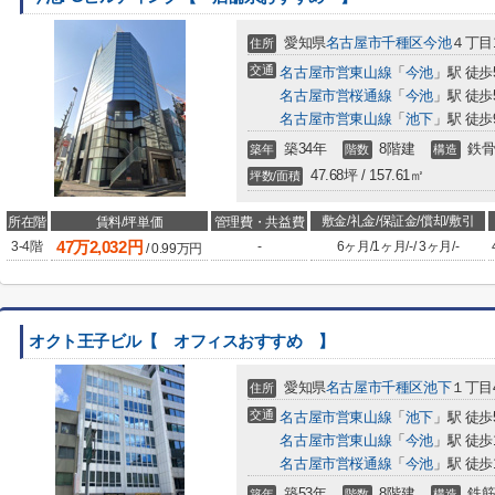
愛知県
名古屋市千種区
今池
４丁目1
住所
交通
名古屋市営東山線
「
今池
」駅 徒歩
名古屋市営桜通線
「
今池
」駅 徒歩
名古屋市営東山線
「
池下
」駅 徒歩
築34年
8階建
鉄骨
築年
階数
構造
47.68坪 / 157.61㎡
坪数/面積
敷金/礼金/保証金/償却/敷引
所在階
賃料/坪単価
管理費・共益費
47
万
2,032
円
3-4階
-
6ヶ月
/
1ヶ月
/
-
/
3ヶ月
/
-
/
0.99
万円
オクト王子ビル【 オフィスおすすめ 】
愛知県
名古屋市千種区
池下
１丁目4
住所
交通
名古屋市営東山線
「
池下
」駅 徒歩
名古屋市営東山線
「
今池
」駅 徒歩
名古屋市営桜通線
「
今池
」駅 徒歩
築53年
8階建
鉄筋
築年
階数
構造