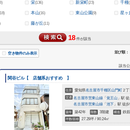
栄
新栄町
千種
8)
(136)
(23)
本山
東山公園
星ヶ
(18)
(16)
(9)
藤が丘
)
(11)
18
件が該当
並び順：
空き物件のみ表示
該当公
関谷ビル【 店舗系おすすめ 】
愛知県
名古屋市千種区
山門町
２丁目
住所
交通
名古屋市営東山線
「
覚王山
」駅 徒
名古屋市営東山線
「
池下
」駅 徒歩
築42年
3階建
鉄筋
築年
階数
構造
27.29坪 / 90.24㎡
坪数/面積