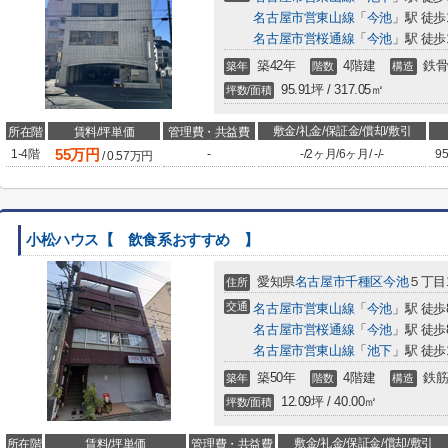
名古屋市営東山線
「
今池
」駅 徒歩
名古屋市営桜通線
「
今池
」駅 徒歩
築42年
4階建
鉄骨
築年
階数
構造
95.91坪 / 317.05㎡
坪数/面積
敷金/礼金/保証金/償却/敷引
所在階
賃料/坪単価
管理費・共益費
55
万円
1-4階
-
-
/
2ヶ月
/
6ヶ月
/
-
/
-
95
/
0.57
万円
小松ハウス【 飲食系おすすめ 】
愛知県
名古屋市千種区
今池
５丁目1
住所
交通
名古屋市営東山線
「
今池
」駅 徒歩
名古屋市営桜通線
「
今池
」駅 徒歩
名古屋市営東山線
「
池下
」駅 徒歩
築50年
4階建
鉄筋
築年
階数
構造
12.09坪 / 40.00㎡
坪数/面積
敷金/礼金/保証金/償却/敷引
所在階
賃料/坪単価
管理費・共益費