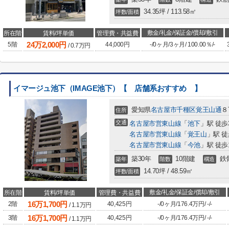
34.35坪 / 113.58㎡
坪数/面積
敷金/礼金/保証金/償却/敷引
所在階
賃料/坪単価
管理費・共益費
24
万
2,000
円
5階
44,000円
-
/
0ヶ月
/
3ヶ月
/
100.00％
/
-
/
0.7
万円
イマージュ池下（IMAGE池下）【 店舗系おすすめ 】
愛知県
名古屋市千種区
覚王山通
８
住所
交通
名古屋市営東山線
「
池下
」駅 徒歩
名古屋市営東山線
「
覚王山
」駅 徒
名古屋市営東山線
「
今池
」駅 徒歩
築30年
10階建
鉄
築年
階数
構造
14.70坪 / 48.59㎡
坪数/面積
敷金/礼金/保証金/償却/敷引
所在階
賃料/坪単価
管理費・共益費
16
万
1,700
円
2階
40,425円
-
/
0ヶ月
/
176.4万円
/
-
/
-
/
1.1
万円
16
万
1,700
円
3階
40,425円
-
/
0ヶ月
/
176.4万円
/
-
/
-
/
1.1
万円