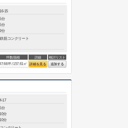
6-15
5分
5分
9分
鉄筋コンクリート
坪数/面積
詳細
検討リスト
47.68坪 / 157.61㎡
詳細を見る
追加する
-17
5分
10分
10分
コンクリート