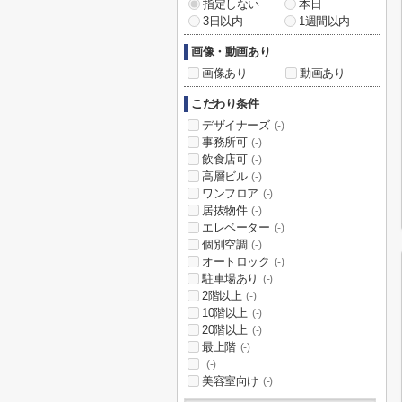
指定しない
本日
3日以内
1週間以内
画像・動画あり
画像あり
動画あり
こだわり条件
デザイナーズ
(-)
事務所可
(-)
飲食店可
(-)
高層ビル
(-)
ワンフロア
(-)
居抜物件
(-)
エレベーター
(-)
個別空調
(-)
オートロック
(-)
駐車場あり
(-)
2階以上
(-)
10階以上
(-)
20階以上
(-)
最上階
(-)
(-)
美容室向け
(-)