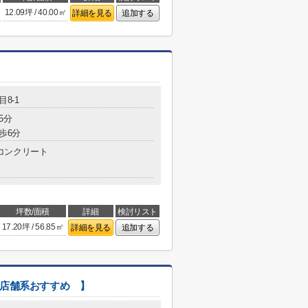
12.09坪 / 40.00㎡
詳細を見る
追加する
目8-1
5分
歩6分
コンクリート
坪数/面積
詳細
検討リスト
17.20坪 / 56.85㎡
詳細を見る
追加する
【 店舗系おすすめ 】