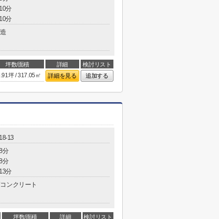
10分
10分
造
坪数/面積
詳細
検討リスト
.91坪 / 317.05㎡
詳細を見る
追加する
8-13
8分
8分
13分
コンクリート
坪数/面積
詳細
検討リスト