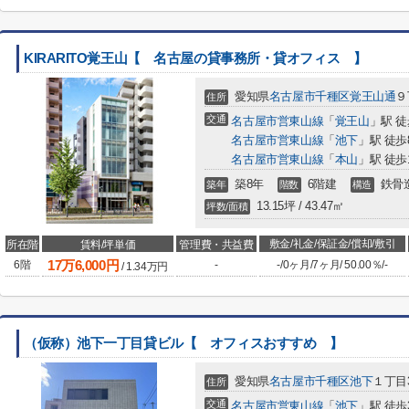
KIRARITO覚王山【 名古屋の貸事務所・貸オフィス 】
愛知県
名古屋市千種区
覚王山通
９
住所
交通
名古屋市営東山線
「
覚王山
」駅 徒
名古屋市営東山線
「
池下
」駅 徒歩
名古屋市営東山線
「
本山
」駅 徒歩
築8年
6階建
鉄骨
築年
階数
構造
13.15坪 / 43.47㎡
坪数/面積
敷金/礼金/保証金/償却/敷引
所在階
賃料/坪単価
管理費・共益費
17
万
6,000
円
6階
-
-
/
0ヶ月
/
7ヶ月
/
50.00％
/
-
/
1.34
万円
（仮称）池下一丁目貸ビル【 オフィスおすすめ 】
愛知県
名古屋市千種区
池下
１丁目3
住所
交通
名古屋市営東山線
「
池下
」駅 徒歩