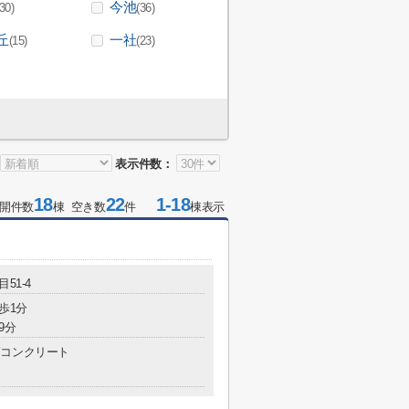
今池
(30)
(36)
丘
一社
(15)
(23)
表示件数：
18
22
1-18
開件数
棟 空き数
件
棟表示
51-4
歩1分
9分
コンクリート