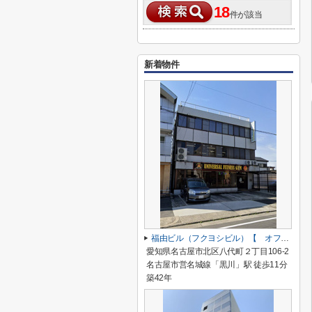
18
件が該当
新着物件
福由ビル（フクヨシビル）【 オフィスおすすめ 】
愛知県名古屋市北区八代町２丁目106-2
名古屋市営名城線「黒川」駅 徒歩11分
築42年