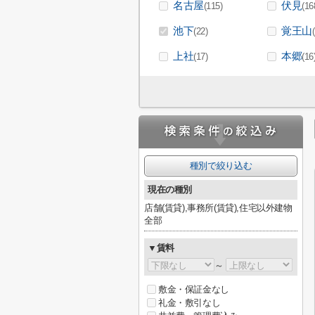
名古屋
伏見
(115)
(16
池下
覚王山
(22)
上社
本郷
(17)
(16
種別で絞り込む
現在の種別
店舗(賃貸),事務所(賃貸),住宅以外建物
全部
▼賃料
～
敷金・保証金なし
礼金・敷引なし