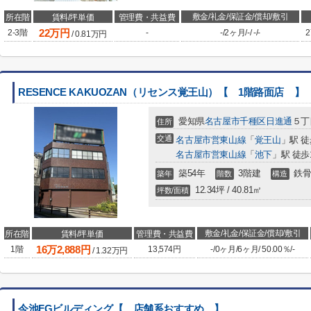
敷金/礼金/保証金/償却/敷引
所在階
賃料/坪単価
管理費・共益費
22
万円
2-3階
-
-
/
2ヶ月
/
-
/
-
/
-
2
/
0.81
万円
RESENCE KAKUOZAN（リセンス覚王山）【 1階路面店 】
愛知県
名古屋市千種区
日進通
５丁
住所
交通
名古屋市営東山線
「
覚王山
」駅 徒
名古屋市営東山線
「
池下
」駅 徒歩
築54年
3階建
鉄骨
築年
階数
構造
12.34坪 / 40.81㎡
坪数/面積
敷金/礼金/保証金/償却/敷引
所在階
賃料/坪単価
管理費・共益費
16
万
2,888
円
1階
13,574円
-
/
0ヶ月
/
6ヶ月
/
50.00％
/
-
/
1.32
万円
今池FGビルディング【 店舗系おすすめ 】