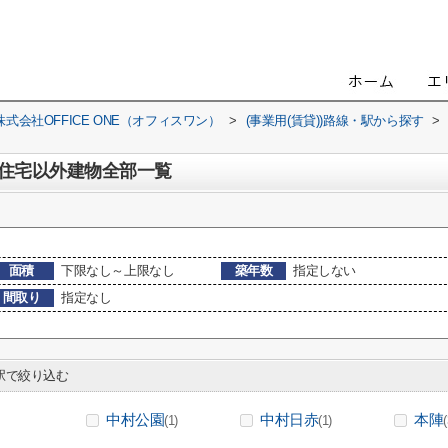
会社OFFICE ONE（オフィスワン）
>
(事業用(賃貸))路線・駅から探す
>
住宅以外建物全部一覧
面積
下限なし～上限なし
築年数
指定しない
間取り
指定なし
で絞り込む
中村公園
中村日赤
本陣
(1)
(1)
(