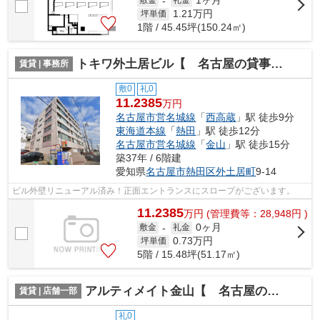
1ヶ月
-
1.21
万円
坪単価
1階 / 45.45坪(150.24㎡)
トキワ外土居ビル【 名古屋の貸事務所・貸オフィス 】
賃貸 | 事務所
敷0
礼0
11.2385
万円
名古屋市営名城線
「
西高蔵
」駅 徒歩9分
東海道本線
「
熱田
」駅 徒歩12分
名古屋市営名城線
「
金山
」駅 徒歩15分
築37年 / 6階建
愛知県
名古屋市熱田区
外土居町
9-14
ビル外壁リニューアル済み！正面エントランスにスロープがございます。
11.2385
万
円
(管理費等：28,948円 )
0ヶ月
敷金
-
礼金
0.73
万円
坪単価
5階 / 15.48坪(51.17㎡)
アルティメイト金山【 名古屋の貸事務所・貸オフィス 】
賃貸 | 店舗一部
礼0