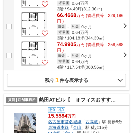
0.64
万円
坪単価
2階 / 94.49坪(312.36㎡)
66.4668
万
円
(管理費等：229,196
円 )
0ヶ月
敷金
-
礼金
0.64
万円
坪単価
3階 / 104.18坪(344.39㎡)
74.9905
万
円
(管理費等：258,588
円 )
0ヶ月
敷金
-
礼金
0.64
万円
坪単価
4階 / 117.54坪(388.56㎡)
1
残り
件を表示する
熱田ATビル【 オフィスおすすめ 】
賃貸 | 店舗事務所
敷0
礼0
15.5584
万円
名古屋市営名城線
「
西高蔵
」駅 徒歩8分
東海道本線
「
金山
」駅 徒歩15分