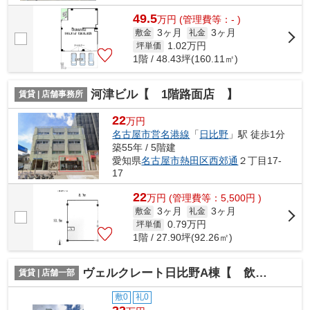
49.5
万
円
(管理費等：- )
3ヶ月
3ヶ月
敷金
礼金
1.02
万円
坪単価
1階 / 48.43坪(160.11㎡)
河津ビル【 1階路面店 】
賃貸 | 店舗事務所
22
万円
名古屋市営名港線
「
日比野
」駅 徒歩1分
築55年 / 5階建
愛知県
名古屋市熱田区
西郊通
２丁目17-
17
22
万
円
(管理費等：5,500円 )
3ヶ月
3ヶ月
敷金
礼金
0.79
万円
坪単価
1階 / 27.90坪(92.26㎡)
ヴェルクレート日比野A棟【 飲食系おすすめ 】
賃貸 | 店舗一部
敷0
礼0