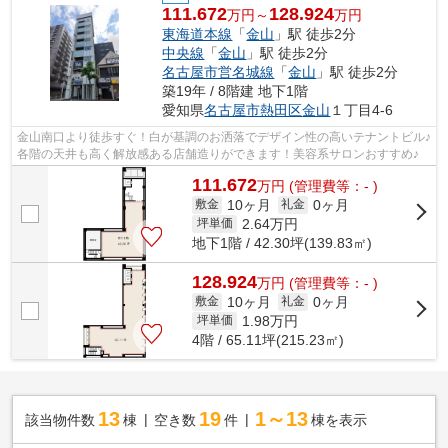
111.672
128.924
万円～
万円
東海道本線
「
金山
」駅 徒歩2分
中央線
「
金山
」駅 徒歩2分
名古屋市営名城線
「
金山
」駅 徒歩2分
築19年 / 8階建 地下1階
愛知県
名古屋市熱田区
金山
１丁目4-6
金山南口より徒歩すぐ！白が基調のお洒落でデザイン性の高いテナントビル♪
各階の天井も高く解放感ある店舗造りができます！美容系サロンおすすめ♪
111.672
万
円
(管理費等：- )
10ヶ月
0ヶ月
敷金
礼金
2.64
万円
坪単価
地下1階 / 42.30坪(139.83㎡)
128.924
万
円
(管理費等：- )
10ヶ月
0ヶ月
敷金
礼金
1.98
万円
坪単価
4階 / 65.11坪(215.23㎡)
13
19
1～13
該当物件数
棟
空き数
件
棟を表示