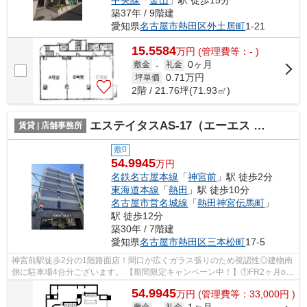
中央線
「
金山
」駅 徒歩15分
築37年 / 9階建
愛知県
名古屋市熱田区
外土居町
1-21
15.5584
万
円
(管理費等：- )
0ヶ月
敷金
-
礼金
0.71
万円
坪単価
2階 / 21.76坪(71.93㎡)
エステイタスAS-17（エーエス イチナナ）【 1階路面店 】
賃貸 | 店舗事務所
敷0
54.9945
万円
名鉄名古屋本線
「
神宮前
」駅 徒歩2分
東海道本線
「
熱田
」駅 徒歩10分
名古屋市営名城線
「
熱田神宮伝馬町
」
駅 徒歩12分
築30年 / 7階建
愛知県
名古屋市熱田区
三本松町
17-5
神宮前駅徒歩2分の1階路面店！間口が広くガラス張りのため視認性◎建物南
側に駐車場4台分ございます。 【期間限定キャンペーン中！】①FR2ヶ月or
スケルトン渡しのどちらかをお選び頂けま...
54.9945
万
円
(管理費等：33,000円 )
敷金
礼金