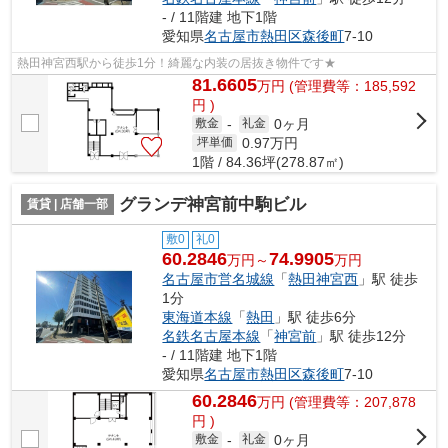
- / 11階建 地下1階
愛知県
名古屋市熱田区
森後町
7-10
熱田神宮西駅から徒歩1分！綺麗な内装の居抜き物件です★
81.6605
万
円
(管理費等：185,592
円 )
0ヶ月
敷金
-
礼金
0.97
万円
坪単価
1階 / 84.36坪(278.87㎡)
グランデ神宮前中駒ビル
賃貸 | 店舗一部
敷0
礼0
60.2846
74.9905
万円～
万円
名古屋市営名城線
「
熱田神宮西
」駅 徒歩
1分
東海道本線
「
熱田
」駅 徒歩6分
名鉄名古屋本線
「
神宮前
」駅 徒歩12分
- / 11階建 地下1階
愛知県
名古屋市熱田区
森後町
7-10
60.2846
万
円
(管理費等：207,878
円 )
0ヶ月
敷金
-
礼金