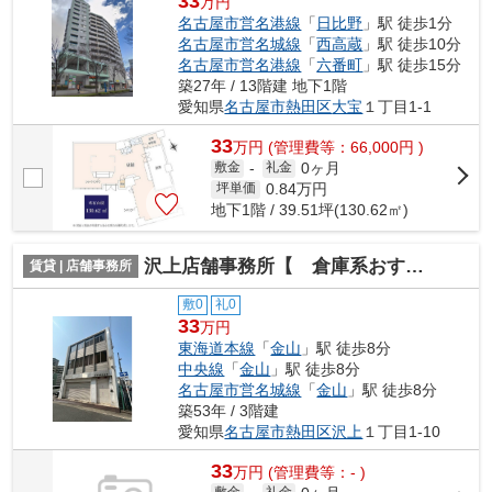
33
万円
名古屋市営名港線
「
日比野
」駅 徒歩1分
名古屋市営名城線
「
西高蔵
」駅 徒歩10分
名古屋市営名港線
「
六番町
」駅 徒歩15分
築27年 / 13階建 地下1階
愛知県
名古屋市熱田区
大宝
１丁目1-1
33
万
円
(管理費等：66,000円 )
0ヶ月
敷金
-
礼金
0.84
万円
坪単価
地下1階 / 39.51坪(130.62㎡)
沢上店舗事務所【 倉庫系おすすめ 】
賃貸 | 店舗事務所
敷0
礼0
33
万円
東海道本線
「
金山
」駅 徒歩8分
中央線
「
金山
」駅 徒歩8分
名古屋市営名城線
「
金山
」駅 徒歩8分
築53年 / 3階建
愛知県
名古屋市熱田区
沢上
１丁目1-10
33
万
円
(管理費等：- )