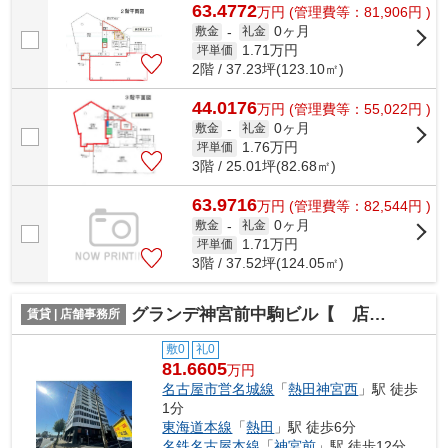
63.4772
万
円
(管理費等：81,906円 )
0ヶ月
敷金
-
礼金
1.71
万円
坪単価
2階 / 37.23坪(123.10㎡)
44.0176
万
円
(管理費等：55,022円 )
0ヶ月
敷金
-
礼金
1.76
万円
坪単価
3階 / 25.01坪(82.68㎡)
63.9716
万
円
(管理費等：82,544円 )
0ヶ月
敷金
-
礼金
1.71
万円
坪単価
3階 / 37.52坪(124.05㎡)
グランデ神宮前中駒ビル【 店舗系おすすめ 】
賃貸 | 店舗事務所
敷0
礼0
81.6605
万円
名古屋市営名城線
「
熱田神宮西
」駅 徒歩
1分
東海道本線
「
熱田
」駅 徒歩6分
名鉄名古屋本線
「
神宮前
」駅 徒歩12分