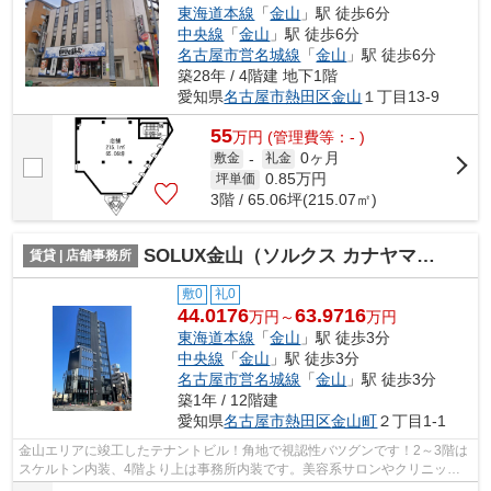
東海道本線
「
金山
」駅 徒歩6分
中央線
「
金山
」駅 徒歩6分
名古屋市営名城線
「
金山
」駅 徒歩6分
築28年 / 4階建 地下1階
愛知県
名古屋市熱田区
金山
１丁目13-9
55
万
円
(管理費等：- )
0ヶ月
敷金
-
礼金
0.85
万円
坪単価
3階 / 65.06坪(215.07㎡)
SOLUX金山（ソルクス カナヤマ）【 サロン系おすすめ 】
賃貸 | 店舗事務所
敷0
礼0
44.0176
63.9716
万円～
万円
東海道本線
「
金山
」駅 徒歩3分
中央線
「
金山
」駅 徒歩3分
名古屋市営名城線
「
金山
」駅 徒歩3分
築1年 / 12階建
愛知県
名古屋市熱田区
金山町
２丁目1-1
金山エリアに竣工したテナントビル！角地で視認性バツグンです！2～3階は
スケルトン内装、4階より上は事務所内装です。美容系サロンやクリニック
おすすめ♪