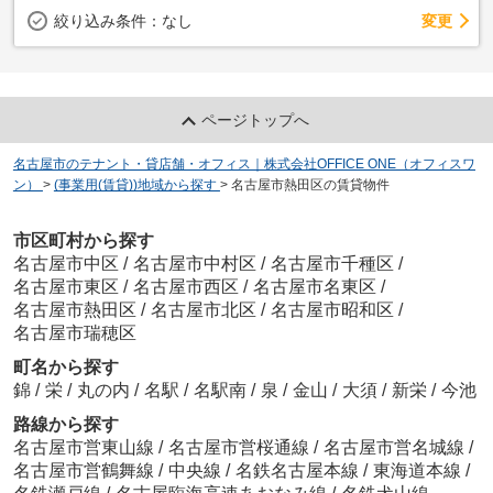
変更
絞り込み条件：
なし
ページトップへ
名古屋市のテナント・貸店舗・オフィス｜株式会社OFFICE ONE（オフィスワ
ン）
>
(事業用(賃貸))地域から探す
>
名古屋市熱田区の賃貸物件
市区町村から探す
名古屋市中区
/
名古屋市中村区
/
名古屋市千種区
/
名古屋市東区
/
名古屋市西区
/
名古屋市名東区
/
名古屋市熱田区
/
名古屋市北区
/
名古屋市昭和区
/
名古屋市瑞穂区
町名から探す
錦
/
栄
/
丸の内
/
名駅
/
名駅南
/
泉
/
金山
/
大須
/
新栄
/
今池
路線から探す
名古屋市営東山線
/
名古屋市営桜通線
/
名古屋市営名城線
/
名古屋市営鶴舞線
/
中央線
/
名鉄名古屋本線
/
東海道本線
/