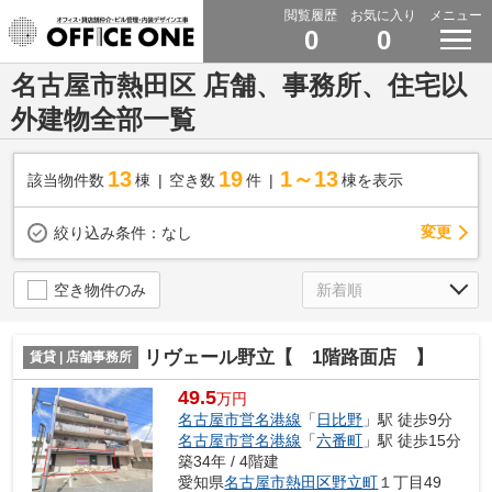
閲覧履歴
お気に入り
メニュー
0
0
名古屋市熱田区 店舗、事務所、住宅以
外建物全部一覧
13
19
1～13
該当物件数
棟
空き数
件
棟を表示
変更
絞り込み条件：
なし
空き物件のみ
リヴェール野立【 1階路面店 】
賃貸 | 店舗事務所
49.5
万円
名古屋市営名港線
「
日比野
」駅 徒歩9分
名古屋市営名港線
「
六番町
」駅 徒歩15分
築34年 / 4階建
愛知県
名古屋市熱田区
野立町
１丁目49