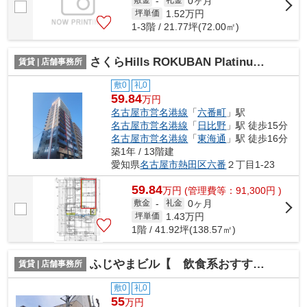
0ヶ月
敷金
-
礼金
1.52
万円
坪単価
1-3階 / 21.77坪(72.00㎡)
さくらHills ROKUBAN Platinum Residence【 店舗系おすすめ 】
賃貸 | 店舗事務所
敷0
礼0
59.84
万円
名古屋市営名港線
「
六番町
」駅
名古屋市営名港線
「
日比野
」駅 徒歩15分
名古屋市営名港線
「
東海通
」駅 徒歩16分
築1年 / 13階建
愛知県
名古屋市熱田区
六番
２丁目1-23
59.84
万
円
(管理費等：91,300円 )
0ヶ月
敷金
-
礼金
1.43
万円
坪単価
1階 / 41.92坪(138.57㎡)
ふじやまビル【 飲食系おすすめ 】
賃貸 | 店舗事務所
敷0
礼0
55
万円