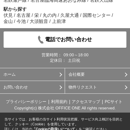
名鉄瀬戸線
/
名古屋臨海高速あおなみ線
/
名鉄犬山線
駅から探す
伏見
/
名古屋
/
栄
/
丸の内
/
久屋大通
/
国際センター
/
金山
/
今池
/
大須観音
/
上前津
電話でお問い合わせ
営業時間：
09:00～18:00
定休日：
土日祝
ホーム
会社概要
お問い合わせ
物件リクエスト
プライバシーポリシー
利用規約
アクセスマップ
PCサイト
Copyright(c) 株式会社 OFFICE ONE All rights reserved.
当サイトでは、お客様の当サイト利用状況把握、サービス向上検討を目的と
して、クッキー（Cookie）を使用しています。
詳しくは、当社の
「Cookieの取扱いについて」
をご確認ください。