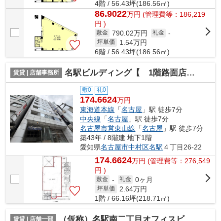
4階 / 56.43坪(186.56㎡)
86.9022
万
円
(管理費等：186,219
円 )
790.02万円
敷金
礼金
-
1.54
万円
坪単価
6階 / 56.43坪(186.56㎡)
名駅ビルディング【 1階路面店 】
賃貸 | 店舗事務所
敷0
礼0
174.6624
万円
東海道本線
「
名古屋
」駅 徒歩7分
中央線
「
名古屋
」駅 徒歩7分
名古屋市営東山線
「
名古屋
」駅 徒歩7分
築43年 / 8階建 地下1階
愛知県
名古屋市中村区
名駅
４丁目26-22
174.6624
万
円
(管理費等：276,549
円 )
0ヶ月
敷金
-
礼金
2.64
万円
坪単価
1階 / 66.16坪(218.71㎡)
（仮称）名駅南二丁目オフィスビル計画
賃貸 | 店舗一部