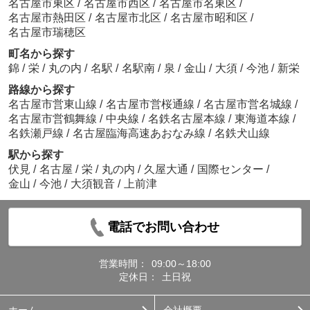
名古屋市東区
/
名古屋市西区
/
名古屋市名東区
/
名古屋市熱田区
/
名古屋市北区
/
名古屋市昭和区
/
名古屋市瑞穂区
町名から探す
錦
/
栄
/
丸の内
/
名駅
/
名駅南
/
泉
/
金山
/
大須
/
今池
/
新栄
路線から探す
名古屋市営東山線
/
名古屋市営桜通線
/
名古屋市営名城線
/
名古屋市営鶴舞線
/
中央線
/
名鉄名古屋本線
/
東海道本線
/
名鉄瀬戸線
/
名古屋臨海高速あおなみ線
/
名鉄犬山線
駅から探す
伏見
/
名古屋
/
栄
/
丸の内
/
久屋大通
/
国際センター
/
金山
/
今池
/
大須観音
/
上前津
電話でお問い合わせ
営業時間：
09:00～18:00
定休日：
土日祝
ホーム
会社概要