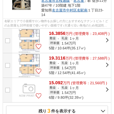
名古屋市営桜通線
「
名古屋
」駅 徒歩11分
築47年 / 10階建 地下1階
愛知県
名古屋市中村区
名駅南
１丁目23-
14
名駅エリアで小規模サロン物件をお探しの方におすすめなテナントビル！ど
のお部屋も10坪前後で使いやすい面積です♪大通り沿い角地のため視認性も
◎再開発で今後更に注目が集まる笹島エ...
16.3856
万
円
(管理費等：23,408円 )
1ヶ月
敷金
-
礼金
1.54
万円
坪単価
5階 / 10.64坪(35.17㎡)
19.3116
万
円
(管理費等：27,588円 )
1ヶ月
敷金
-
礼金
1.54
万円
坪単価
5階 / 12.54坪(41.45㎡)
15.092
万
円
(管理費等：21,560円 )
1ヶ月
敷金
-
礼金
1.54
万円
坪単価
6階 / 9.80坪(32.39㎡)
3
残り
件を表示する