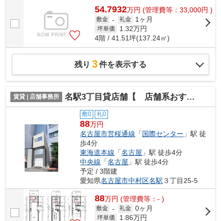
54.7932
万
円
(管理費等：33,000円 )
1ヶ月
敷金
-
礼金
1.32
万円
坪単価
4階 / 41.51坪(137.24㎡)
3
残り
件を表示する
名駅3丁目貸店舗【 店舗系おすすめ 】
賃貸 | 店舗事務所
敷0
礼0
88
万円
名古屋市営桜通線
「
国際センター
」駅 徒
歩4分
東海道本線
「
名古屋
」駅 徒歩4分
中央線
「
名古屋
」駅 徒歩4分
予定 / 3階建
愛知県
名古屋市中村区
名駅
３丁目25-5
88
万
円
(管理費等：- )
0ヶ月
敷金
-
礼金
1.86
万円
坪単価