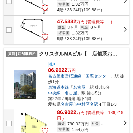
1.32
万円
坪単価
4階 / 33.24坪(109.88㎡)
47.5332
万
円
(管理費等：- )
8ヶ月
0ヶ月
敷金
礼金
1.32
万円
坪単価
9階 / 33.24坪(109.88㎡)
クリスタルMAビル【 店舗系おすすめ 】
賃貸 | 店舗事務所
礼0
86.9022
万円
名古屋市営桜通線
「
国際センター
」駅 徒
歩1分
東海道本線
「
名古屋
」駅 徒歩5分
中央線
「
名古屋
」駅 徒歩5分
築22年 / 9階建 地下1階
愛知県
名古屋市中村区
名駅
４丁目1-3
86.9022
万
円
(管理費等：186,219
円 )
790.02万円
敷金
礼金
-
1.54
万円
坪単価