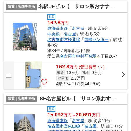
名駅UFビル【 サロン系おすすめ 】
賃貸 | 店舗事務所
礼0
162.8
万円
東海道本線
「
名古屋
」駅 徒歩5分
中央線
「
名古屋
」駅 徒歩5分
名古屋市営桜通線
「
国際センター
」駅 徒
歩8分
築34年 / 9階建 地下1階
愛知県
名古屋市中村区
名駅
４丁目26-7
162.8
万
円
(管理費等：- )
10ヶ月
0ヶ月
敷金
礼金
2.2
万円
坪単価
4階 / 74.11坪(244.99㎡)
ISE名古屋ビル【 サロン系おすすめ 】
賃貸 | 店舗事務所
敷0
15.092
20.691
万円～
万円
東海道本線
「
名古屋
」駅 徒歩11分
名古屋市営東山線
「
名古屋
」駅 徒歩11分