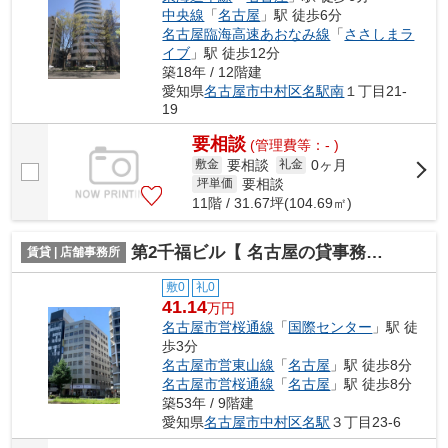
中央線
「
名古屋
」駅 徒歩6分
名古屋臨海高速あおなみ線
「
ささしまラ
イブ
」駅 徒歩12分
築18年 / 12階建
愛知県
名古屋市中村区
名駅南
１丁目21-
19
要相談
(管理費等：- )
要相談
0ヶ月
敷金
礼金
要相談
坪単価
11階 / 31.67坪(104.69㎡)
第2千福ビル【 名古屋の貸事務所・貸オフィス 】
賃貸 | 店舗事務所
敷0
礼0
41.14
万円
名古屋市営桜通線
「
国際センター
」駅 徒
歩3分
名古屋市営東山線
「
名古屋
」駅 徒歩8分
名古屋市営桜通線
「
名古屋
」駅 徒歩8分
築53年 / 9階建
愛知県
名古屋市中村区
名駅
３丁目23-6