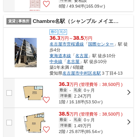
要相談
坪単価
8階 / 49.94坪(165.09㎡)
Chambre名駅（シャンブル メイエキ）【 オフィスおすすめ 】
賃貸 | 事務所
敷0
礼0
36.3
38.5
万円～
万円
名古屋市営桜通線
「
国際センター
」駅 徒
歩4分
東海道本線
「
名古屋
」駅 徒歩10分
中央線
「
名古屋
」駅 徒歩10分
築1年未満 / 6階建
愛知県
名古屋市中村区
名駅
３丁目4-13
36.3
万
円
(管理費等：38,500円 )
0ヶ月
敷金
-
礼金
2.24
万円
坪単価
1階 / 16.18坪(53.50㎡)
38.5
万
円
(管理費等：38,500円 )
0ヶ月
敷金
-
礼金
1.49
万円
坪単価
2階 / 25.87坪(85.54㎡)