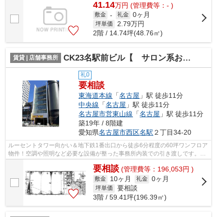
41.14
万
円
(管理費等：- )
0ヶ月
敷金
-
礼金
2.79
万円
坪単価
2階 / 14.74坪(48.76㎡)
CK23名駅前ビル【 サロン系おすすめ 】
賃貸 | 店舗事務所
礼0
要相談
東海道本線
「
名古屋
」駅 徒歩11分
中央線
「
名古屋
」駅 徒歩11分
名古屋市営東山線
「
名古屋
」駅 徒歩11分
築19年 / 8階建
愛知県
名古屋市西区
名駅
２丁目34-20
ルーセントタワー向かい＆地下鉄1番出口から徒歩6分程度の60坪ワンフロア
物件！空調や照明など必要な設備が整った事務所内装での引き渡しです。ク
リニック、美容系サロンにおすすめ♪
要相談
(管理費等：196,053円 )
10ヶ月
0ヶ月
敷金
礼金
要相談
坪単価
3階 / 59.41坪(196.39㎡)