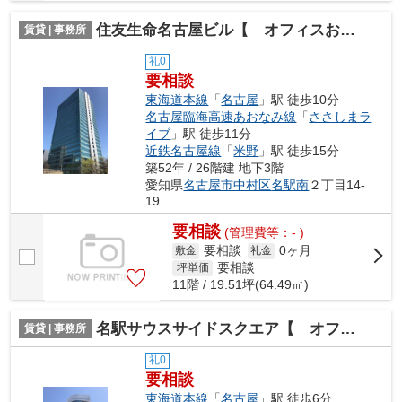
住友生命名古屋ビル【 オフィスおすすめ 】
賃貸 | 事務所
礼0
要相談
東海道本線
「
名古屋
」駅 徒歩10分
名古屋臨海高速あおなみ線
「
ささしまラ
イブ
」駅 徒歩11分
近鉄名古屋線
「
米野
」駅 徒歩15分
築52年 / 26階建 地下3階
愛知県
名古屋市中村区
名駅南
２丁目14-
19
要相談
(管理費等：- )
要相談
0ヶ月
敷金
礼金
要相談
坪単価
11階 / 19.51坪(64.49㎡)
名駅サウスサイドスクエア【 オフィスおすすめ 】
賃貸 | 事務所
礼0
要相談
東海道本線
「
名古屋
」駅 徒歩6分