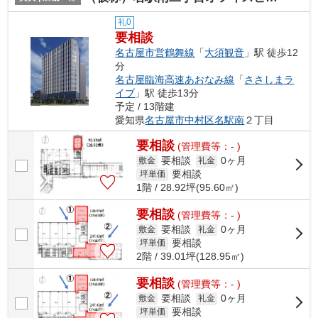
礼0
要相談
名古屋市営鶴舞線
「
大須観音
」駅 徒歩12
分
名古屋臨海高速あおなみ線
「
ささしまラ
イブ
」駅 徒歩13分
予定 / 13階建
愛知県
名古屋市中村区
名駅南
２丁目
要相談
(管理費等：- )
要相談
0ヶ月
敷金
礼金
要相談
坪単価
1階 / 28.92坪(95.60㎡)
要相談
(管理費等：- )
要相談
0ヶ月
敷金
礼金
要相談
坪単価
2階 / 39.01坪(128.95㎡)
要相談
(管理費等：- )
要相談
0ヶ月
敷金
礼金
要相談
坪単価