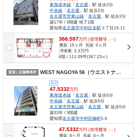
東海道本線
「
名古屋
」駅 徒歩2分
中央線
「
名古屋
」駅 徒歩2分
名古屋市営東山線
「
名古屋
」駅 徒歩2分
築17年 / 9階建 地下1階
愛知県
名古屋市中村区
名駅
３丁目15-11
366.597
万
円
(管理費等：- )
15ヶ月
0ヶ月
敷金
礼金
3.3
万円
坪単価
6階 / 111.09坪(367.23㎡)
WEST NAGOYA 56（ウエストナゴヤ56）【 店舗系おすすめ 】
賃貸 | 店舗事務所
礼0
47.5332
万円
東海道本線
「
名古屋
」駅 徒歩5分
中央線
「
名古屋
」駅 徒歩5分
名古屋市営東山線
「
名古屋
」駅 徒歩5分
築33年 / 9階建
愛知県
名古屋市中村区
椿町
5-6
47.5332
万
円
(管理費等：- )
8ヶ月
0ヶ月
敷金
礼金