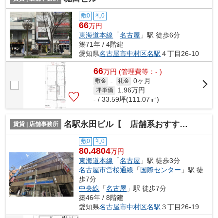
敷0
礼0
66
万円
東海道本線
「
名古屋
」駅 徒歩6分
築71年 / 4階建
愛知県
名古屋市中村区
名駅
４丁目26-10
66
万
円
(管理費等：- )
0ヶ月
敷金
-
礼金
1.96
万円
坪単価
- / 33.59坪(111.07㎡)
名駅永田ビル【 店舗系おすすめ 】
賃貸 | 店舗事務所
敷0
礼0
80.4804
万円
東海道本線
「
名古屋
」駅 徒歩3分
名古屋市営桜通線
「
国際センター
」駅 徒
歩7分
中央線
「
名古屋
」駅 徒歩7分
築46年 / 8階建
愛知県
名古屋市中村区
名駅
３丁目26-19