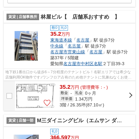
林屋ビル【 店舗系おすすめ 】
賃貸 | 店舗事務所
敷0
礼0
35.2
万円
東海道本線
「
名古屋
」駅 徒歩7分
中央線
「
名古屋
」駅 徒歩7分
名古屋市営東山線
「
名古屋
」駅 徒歩7分
築37年 / 5階建
愛知県
名古屋市中村区
名駅
２丁目39-3
地下鉄1番出口から徒歩6～7分程度のテナントビル！名駅エリアでは希少な
店舗利用OK物件です♪ワンフロア占有のため他テナントに気兼ねなくお使い
頂けます。エステサロンおすすめ！
35.2
万
円
(管理費等：- )
0ヶ月
敷金
-
礼金
1.34
万円
坪単価
3階 / 26.35坪(87.10㎡)
M三ダイニングビル（エムサン ダイニングビル）【 飲食系おすすめ 】
賃貸 | 店舗一部
礼0
366.597
万円