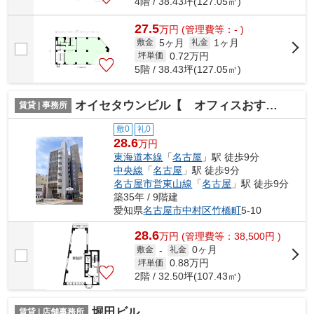
4階 / 38.43坪(127.05㎡)
27.5
万
円
(管理費等：- )
5ヶ月
1ヶ月
敷金
礼金
0.72
万円
坪単価
5階 / 38.43坪(127.05㎡)
オイセタウンビル【 オフィスおすすめ 】
賃貸 | 事務所
敷0
礼0
28.6
万円
東海道本線
「
名古屋
」駅 徒歩9分
中央線
「
名古屋
」駅 徒歩9分
名古屋市営東山線
「
名古屋
」駅 徒歩9分
築35年 / 9階建
愛知県
名古屋市中村区
竹橋町
5-10
28.6
万
円
(管理費等：38,500円 )
0ヶ月
敷金
-
礼金
0.88
万円
坪単価
2階 / 32.50坪(107.43㎡)
堀田ビル
賃貸 | 店舗事務所