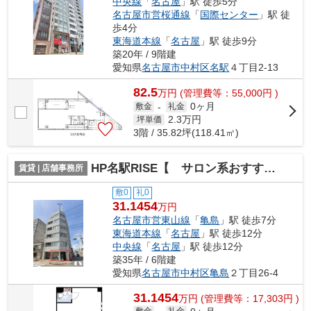
中央線
「
名古屋
」駅 徒歩5分
名古屋市営桜通線
「
国際センター
」駅 徒
歩4分
東海道本線
「
名古屋
」駅 徒歩9分
築20年 / 9階建
愛知県
名古屋市中村区
名駅
４丁目2-13
82.5
万
円
(管理費等：55,000円 )
0ヶ月
敷金
-
礼金
2.3
万円
坪単価
3階 / 35.82坪(118.41㎡)
HP名駅RISE【 サロン系おすすめ 】
賃貸 | 店舗事務所
敷0
礼0
31.1454
万円
名古屋市営東山線
「
亀島
」駅 徒歩7分
東海道本線
「
名古屋
」駅 徒歩12分
中央線
「
名古屋
」駅 徒歩12分
築35年 / 6階建
愛知県
名古屋市中村区
亀島
２丁目26-4
31.1454
万
円
(管理費等：17,303円 )