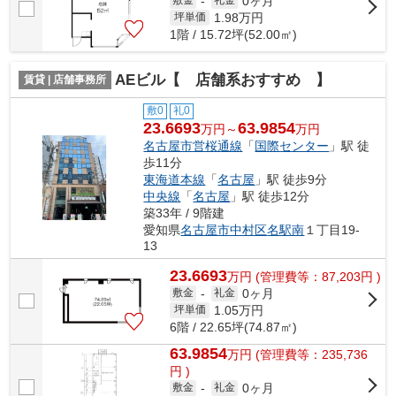
0ヶ月
敷金
-
礼金
1.98
万円
坪単価
1階 / 15.72坪(52.00㎡)
AEビル【 店舗系おすすめ 】
賃貸 | 店舗事務所
敷0
礼0
23.6693
63.9854
万円～
万円
名古屋市営桜通線
「
国際センター
」駅 徒
歩11分
東海道本線
「
名古屋
」駅 徒歩9分
中央線
「
名古屋
」駅 徒歩12分
築33年 / 9階建
愛知県
名古屋市中村区
名駅南
１丁目19-
13
23.6693
万
円
(管理費等：87,203円 )
0ヶ月
敷金
-
礼金
1.05
万円
坪単価
6階 / 22.65坪(74.87㎡)
63.9854
万
円
(管理費等：235,736
円 )
0ヶ月
敷金
-
礼金