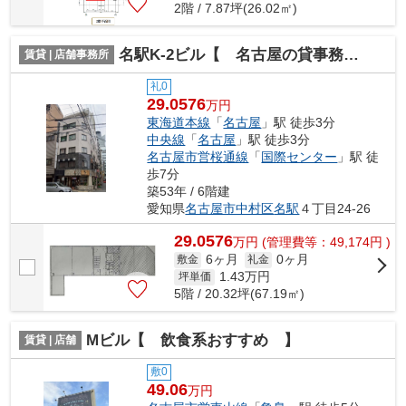
2階 / 7.87坪(26.02㎡)
名駅K-2ビル【 名古屋の貸事務所・貸オフィス 】
賃貸 | 店舗事務所
礼0
29.0576
万円
東海道本線
「
名古屋
」駅 徒歩3分
中央線
「
名古屋
」駅 徒歩3分
名古屋市営桜通線
「
国際センター
」駅 徒
歩7分
築53年 / 6階建
愛知県
名古屋市中村区
名駅
４丁目24-26
29.0576
万
円
(管理費等：49,174円 )
6ヶ月
0ヶ月
敷金
礼金
1.43
万円
坪単価
5階 / 20.32坪(67.19㎡)
Mビル【 飲食系おすすめ 】
賃貸 | 店舗
敷0
49.06
万円