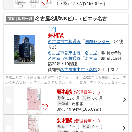
1-3階 / 47.37坪(156.62㎡)
名古屋名駅NKビル（ビエラ名古屋名駅）【 サロン系おすすめ 】
賃貸 | 店舗一部
礼0
要相談
名古屋市営桜通線
「
国際センター
」駅 徒
歩3分
名古屋市営東山線
「
名古屋
」駅 徒歩5分
名古屋市営桜通線
「
名古屋
」駅 徒歩5分
築26年 / 10階建
愛知県
名古屋市中村区
名駅
３丁目23-7
名駅エリア・桜通り沿いの好立地テナントビル！2022年に共用部リニューア
ル済みの美麗ビルです。エステサロン、ホットヨガ、アイラッシュ＆ネイル
など20～40代の女性をターゲットにし...
要相談
(管理費等：- )
12ヶ月
0ヶ月
敷金
礼金
要相談
坪単価
3階 / 49.94坪(165.09㎡)
要相談
(管理費等：- )
12ヶ月
0ヶ月
敷金
礼金