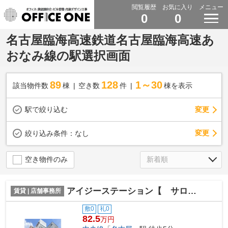
閲覧履歴
お気に入り
メニュー
0
0
名古屋臨海高速鉄道名古屋臨海高速あ
おなみ線の駅選択画面
89
128
1～30
該当物件数
棟
空き数
件
棟を表示
駅で絞り込む
変更
変更
絞り込み条件：
なし
空き物件のみ
アイジーステーション【 サロン系おすすめ 】
賃貸 | 店舗事務所
敷0
礼0
82.5
万円