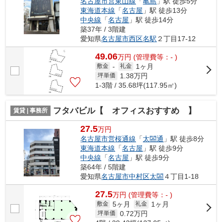
名古屋市営東山線
「
亀島
」駅 徒歩5分
東海道本線
「
名古屋
」駅 徒歩13分
中央線
「
名古屋
」駅 徒歩14分
築37年 / 3階建
愛知県
名古屋市西区
名駅
２丁目17-12
49.06
万
円
(管理費等：- )
1ヶ月
敷金
-
礼金
1.38
万円
坪単価
1-3階 / 35.68坪(117.95㎡)
フタバビル【 オフィスおすすめ 】
賃貸 | 事務所
27.5
万円
名古屋市営桜通線
「
太閤通
」駅 徒歩8分
東海道本線
「
名古屋
」駅 徒歩9分
中央線
「
名古屋
」駅 徒歩9分
築64年 / 5階建
愛知県
名古屋市中村区
太閤
４丁目1-18
27.5
万
円
(管理費等：- )
5ヶ月
1ヶ月
敷金
礼金
0.72
万円
坪単価