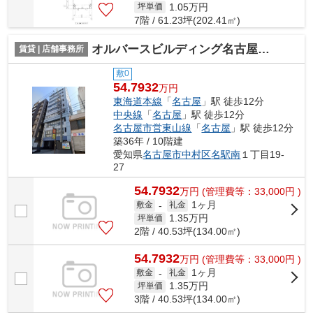
1.05
万円
坪単価
7階 / 61.23坪(202.41㎡)
オルバースビルディング名古屋【 サロン系おすすめ 】
賃貸 | 店舗事務所
敷0
54.7932
万円
東海道本線
「
名古屋
」駅 徒歩12分
中央線
「
名古屋
」駅 徒歩12分
名古屋市営東山線
「
名古屋
」駅 徒歩12分
築36年 / 10階建
愛知県
名古屋市中村区
名駅南
１丁目19-
27
54.7932
万
円
(管理費等：33,000円 )
1ヶ月
敷金
-
礼金
1.35
万円
坪単価
2階 / 40.53坪(134.00㎡)
54.7932
万
円
(管理費等：33,000円 )
1ヶ月
敷金
-
礼金
1.35
万円
坪単価
3階 / 40.53坪(134.00㎡)