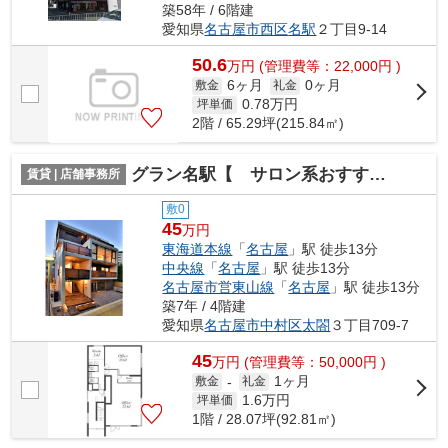
築58年 / 6階建
愛知県
名古屋市西区
名駅
２丁目9-14
50.6
万
円
(管理費等：22,000円 )
6ヶ月
0ヶ月
敷金
礼金
0.78
万円
坪単価
2階 / 65.29坪(215.84㎡)
グラン名駅【 サロン系おすすめ 】
賃貸 | 店舗事務所
敷0
45
万円
東海道本線
「
名古屋
」駅 徒歩13分
中央線
「
名古屋
」駅 徒歩13分
名古屋市営東山線
「
名古屋
」駅 徒歩13分
築7年 / 4階建
愛知県
名古屋市中村区
太閤
３丁目709-7
45
万
円
(管理費等：50,000円 )
1ヶ月
敷金
-
礼金
1.6
万円
坪単価
1階 / 28.07坪(92.81㎡)