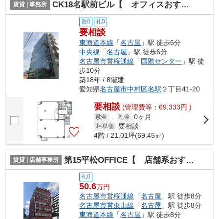
CK18名駅前ビル【 オフィスおすすめ 】
賃貸 | 事務所
敷0
礼0
要相談
東海道本線
「
名古屋
」駅 徒歩6分
中央線
「
名古屋
」駅 徒歩6分
名古屋市営桜通線
「
国際センター
」駅 徒
歩10分
築18年 / 8階建
愛知県
名古屋市中村区
名駅
２丁目41-20
要相談
(管理費等：69,333円 )
0ヶ月
敷金
-
礼金
要相談
坪単価
4階 / 21.01坪(69.45㎡)
第15平松OFFICE【 店舗系おすすめ 】
賃貸 | 店舗事務所
礼0
50.6
万円
名古屋市営桜通線
「
名古屋
」駅 徒歩8分
名古屋市営東山線
「
名古屋
」駅 徒歩8分
東海道本線
「
名古屋
」駅 徒歩8分