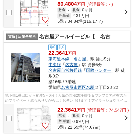
80.4804
万
円
(管理費等：- )
0ヶ月
敷金
-
礼金
2.31
万円
坪単価
5階 / 34.84坪(115.17㎡)
名古屋アールイービル【 名古屋の貸事務所・貸オフィス 】
賃貸 | 店舗事務所
敷0
礼0
22.3641
万円
東海道本線
「
名古屋
」駅 徒歩5分
中央線
「
名古屋
」駅 徒歩5分
名古屋市営桜通線
「
国際センター
」駅 徒
歩9分
築16年 / 7階建
愛知県
名古屋市西区
名駅
２丁目28-22
地下鉄1番出口から徒歩5～6分！人気の面積20坪前後＆ワンフロア占有のた
めプライベート感もありながら広くお使い頂けます！アイラッシュやネイル
サロンにおすすめ♪（※1階エントランス...
22.3641
万
円
(管理費等：74,547円 )
0ヶ月
敷金
-
礼金
0.99
万円
坪単価
3階 / 22.59坪(74.67㎡)