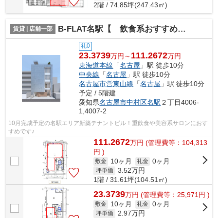
2階 / 74.85坪(247.43㎡)
B-FLAT名駅【 飲食系おすすめ 】
賃貸 | 店舗一部
礼0
23.3739
111.2672
万円～
万円
東海道本線
「
名古屋
」駅 徒歩10分
中央線
「
名古屋
」駅 徒歩10分
名古屋市営東山線
「
名古屋
」駅 徒歩10分
予定 / 5階建
愛知県
名古屋市中村区
名駅
２丁目4006-
1,4007-2
10月完成予定の名駅エリア新築テナントビル！重飲食や美容系サロンにおす
すめです♪
111.2672
万
円
(管理費等：104,313
円 )
10ヶ月
0ヶ月
敷金
礼金
3.52
万円
坪単価
1階 / 31.61坪(104.51㎡)
23.3739
万
円
(管理費等：25,971円 )
10ヶ月
0ヶ月
敷金
礼金
2.97
万円
坪単価