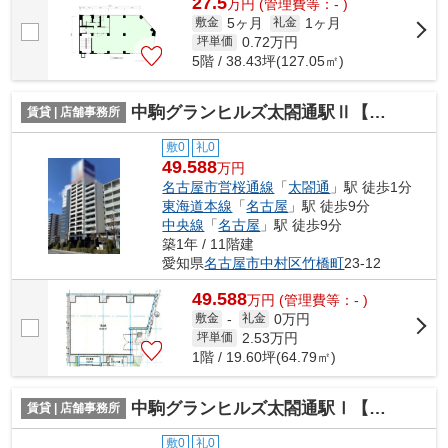
27.5
万
円
(管理費等：- )
5ヶ月
1ヶ月
敷金
礼金
0.72
万円
坪単価
5階 / 38.43坪(127.05㎡)
中駒グランヒルズ太閤通駅Ⅱ【 名古屋の貸事務所・貸オフィス 】
賃貸 | 店舗事務所
敷0
礼0
49.588
万円
名古屋市営桜通線
「
太閤通
」駅 徒歩1分
東海道本線
「
名古屋
」駅 徒歩9分
中央線
「
名古屋
」駅 徒歩9分
築1年 / 11階建
愛知県
名古屋市中村区
竹橋町
23‐12
49.588
万
円
(管理費等：- )
0万円
敷金
-
礼金
2.53
万円
坪単価
1階 / 19.60坪(64.79㎡)
中駒グランヒルズ太閤通駅Ⅰ【 名古屋の貸事務所・貸オフィス 】
賃貸 | 店舗事務所
敷0
礼0