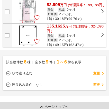
82.995
万
円
(管理費等：199,188円 )
0ヶ月
敷金
-
礼金
2.75
万円
坪単価
1階 / 30.18坪(99.76㎡)
135.1625
万
円
(管理費等：324,390
円 )
1ヶ月
敷金
-
礼金
2.75
万円
坪単価
1階 / 49.15坪(162.47㎡)
6
9
1～6
該当物件数
棟
空き数
件
棟を表示
駅で絞り込む
変更
変更
絞り込み条件：
なし
ページトップへ