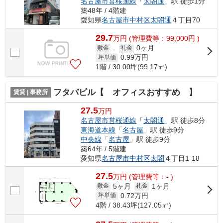
名古屋市営桜通線
「
太閤通
」駅 徒歩1分
築48年 / 4階建
愛知県
名古屋市中村区
太閤通
４丁目70
29.7
万
円
(管理費等：99,000円 )
0ヶ月
敷金
-
礼金
0.99
万円
坪単価
1階 / 30.00坪(99.17㎡)
フタバビル【 オフィスおすすめ 】
賃貸 | 事務所
27.5
万円
名古屋市営桜通線
「
太閤通
」駅 徒歩8分
東海道本線
「
名古屋
」駅 徒歩9分
中央線
「
名古屋
」駅 徒歩9分
築64年 / 5階建
愛知県
名古屋市中村区
太閤
４丁目1-18
27.5
万
円
(管理費等：- )
5ヶ月
1ヶ月
敷金
礼金
0.72
万円
坪単価
4階 / 38.43坪(127.05㎡)