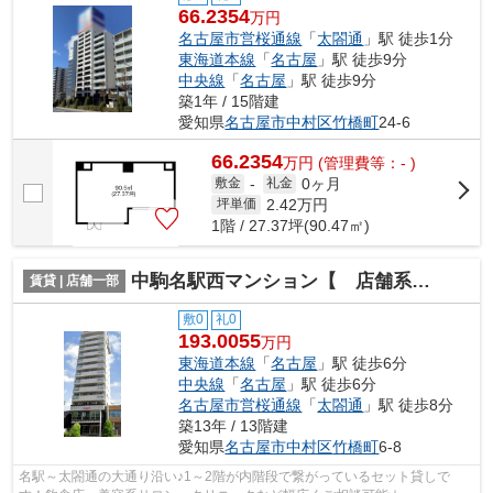
66.2354
万円
名古屋市営桜通線
「
太閤通
」駅 徒歩1分
東海道本線
「
名古屋
」駅 徒歩9分
中央線
「
名古屋
」駅 徒歩9分
築1年 / 15階建
愛知県
名古屋市中村区
竹橋町
24‐6
66.2354
万
円
(管理費等：- )
0ヶ月
敷金
-
礼金
2.42
万円
坪単価
1階 / 27.37坪(90.47㎡)
中駒名駅西マンション【 店舗系おすすめ 】
賃貸 | 店舗一部
敷0
礼0
193.0055
万円
東海道本線
「
名古屋
」駅 徒歩6分
中央線
「
名古屋
」駅 徒歩6分
名古屋市営桜通線
「
太閤通
」駅 徒歩8分
築13年 / 13階建
愛知県
名古屋市中村区
竹橋町
6-8
名駅～太閤通の大通り沿い♪1～2階が内階段で繋がっているセット貸しで