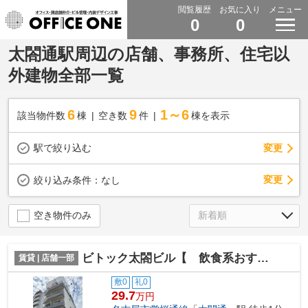
閲覧履歴
お気に入り
メニュー
0
0
太閤通駅周辺の店舗、事務所、住宅以
外建物全部一覧
6
9
1～6
該当物件数
棟
空き数
件
棟を表示
駅で絞り込む
変更
変更
絞り込み条件：
なし
空き物件のみ
ビトック太閤ビル【 飲食系おすすめ 】
賃貸 | 店舗一部
敷0
礼0
29.7
万円