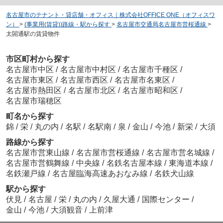
名古屋市のテナント・貸店舗・オフィス｜株式会社OFFICE ONE（オフィスワ
ン）
>
(事業用(賃貸))路線・駅から探す
>
名古屋市交通局名古屋市営桜通線
>
太閤通駅の賃貸物件
市区町村から探す
名古屋市中区
/
名古屋市中村区
/
名古屋市千種区
/
名古屋市東区
/
名古屋市西区
/
名古屋市名東区
/
名古屋市熱田区
/
名古屋市北区
/
名古屋市昭和区
/
名古屋市瑞穂区
町名から探す
錦
/
栄
/
丸の内
/
名駅
/
名駅南
/
泉
/
金山
/
今池
/
新栄
/
大須
路線から探す
名古屋市営東山線
/
名古屋市営桜通線
/
名古屋市営名城線
/
名古屋市営鶴舞線
/
中央線
/
名鉄名古屋本線
/
東海道本線
/
名鉄瀬戸線
/
名古屋臨海高速あおなみ線
/
名鉄犬山線
駅から探す
伏見
/
名古屋
/
栄
/
丸の内
/
久屋大通
/
国際センター
/
金山
/
今池
/
大須観音
/
上前津