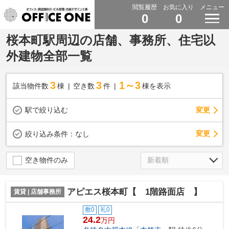
閲覧履歴
お気に入り
メニュー
0
0
桜本町駅周辺の店舗、事務所、住宅以
外建物全部一覧
3
3
1～3
該当物件数
棟
空き数
件
棟を表示
駅で絞り込む
変更
変更
絞り込み条件：
なし
空き物件のみ
アピエス桜本町【 1階路面店 】
賃貸 | 店舗事務所
敷0
礼0
24.2
万円