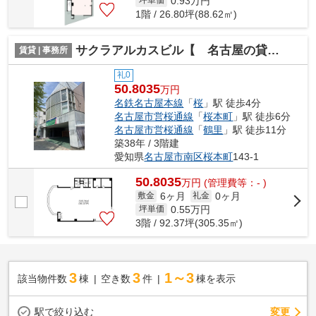
0.93
万円
坪単価
1階 / 26.80坪(88.62㎡)
サクラアルカスビル【 名古屋の貸事務所・貸オフィス 】
賃貸 | 事務所
礼0
50.8035
万円
名鉄名古屋本線
「
桜
」駅 徒歩4分
名古屋市営桜通線
「
桜本町
」駅 徒歩6分
名古屋市営桜通線
「
鶴里
」駅 徒歩11分
築38年 / 3階建
愛知県
名古屋市南区
桜本町
143-1
50.8035
万
円
(管理費等：- )
6ヶ月
0ヶ月
敷金
礼金
0.55
万円
坪単価
3階 / 92.37坪(305.35㎡)
3
3
1～3
該当物件数
棟
空き数
件
棟を表示
駅で絞り込む
変更