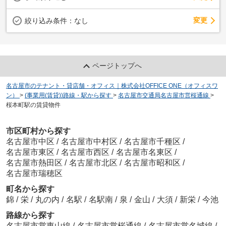
変更
絞り込み条件：
なし
ページトップへ
名古屋市のテナント・貸店舗・オフィス｜株式会社OFFICE ONE（オフィスワ
ン）
>
(事業用(賃貸))路線・駅から探す
>
名古屋市交通局名古屋市営桜通線
>
桜本町駅の賃貸物件
市区町村から探す
名古屋市中区
/
名古屋市中村区
/
名古屋市千種区
/
名古屋市東区
/
名古屋市西区
/
名古屋市名東区
/
名古屋市熱田区
/
名古屋市北区
/
名古屋市昭和区
/
名古屋市瑞穂区
町名から探す
錦
/
栄
/
丸の内
/
名駅
/
名駅南
/
泉
/
金山
/
大須
/
新栄
/
今池
路線から探す
名古屋市営東山線
/
名古屋市営桜通線
/
名古屋市営名城線
/