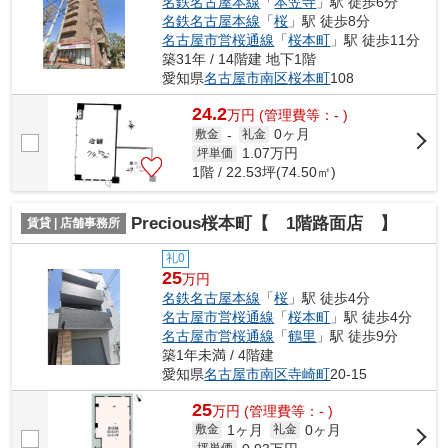
名鉄名古屋本線
「
本笠寺
」駅 徒歩6分
名鉄名古屋本線
「
桜
」駅 徒歩8分
名古屋市営桜通線
「
桜本町
」駅 徒歩11分
築31年 / 14階建 地下1階
愛知県
名古屋市南区
桜本町
108
24.2
万
円
(管理費等：- )
0ヶ月
敷金
-
礼金
1.07
万円
坪単価
1階 / 22.53坪(74.50㎡)
Precious桜本町【 1階路面店 】
賃貸 | 店舗事務所
礼0
25
万円
名鉄名古屋本線
「
桜
」駅 徒歩4分
名古屋市営桜通線
「
桜本町
」駅 徒歩4分
名古屋市営桜通線
「
鶴里
」駅 徒歩9分
築1年未満 / 4階建
愛知県
名古屋市南区
寺崎町
20-15
25
万
円
(管理費等：- )
1ヶ月
0ヶ月
敷金
礼金