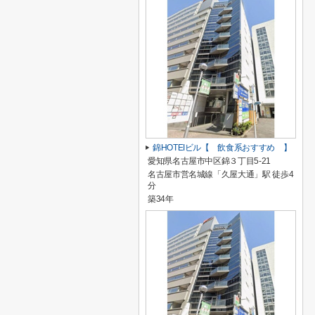
錦HOTEIビル【 飲食系おすすめ 】
愛知県名古屋市中区錦３丁目5-21
名古屋市営名城線「久屋大通」駅 徒歩4
分
築34年