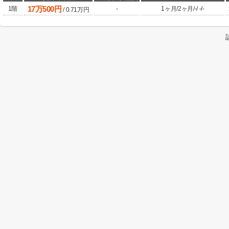
17
万
500
円
1階
-
1ヶ月
/
2ヶ月
/
-
/
-
/
-
/
0.71
万円