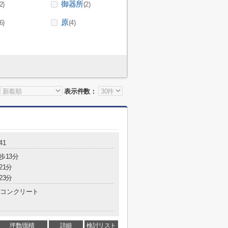
御器所
2)
(2)
原
6)
(4)
表示件数：
41
歩13分
21分
23分
コンクリート
坪数/面積
詳細
検討リスト