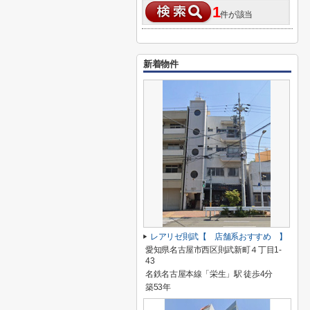
1
件が該当
新着物件
レアリゼ則武【 店舗系おすすめ 】
愛知県名古屋市西区則武新町４丁目1-
43
名鉄名古屋本線「栄生」駅 徒歩4分
築53年