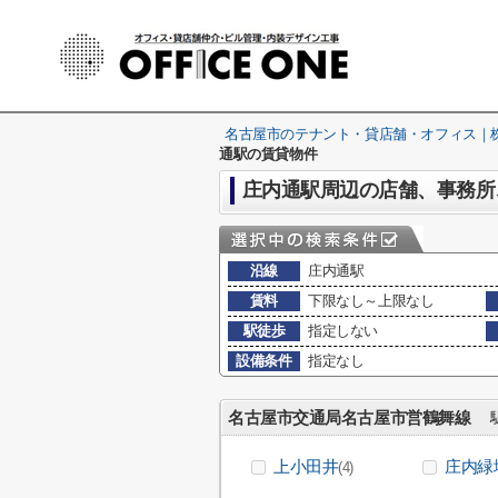
名古屋市のテナント・貸店舗・オフィス｜株式
通駅の賃貸物件
庄内通駅周辺の店舗、事務所
沿線
庄内通駅
賃料
下限なし～上限なし
駅徒歩
指定しない
設備条件
指定なし
名古屋市交通局名古屋市営鶴舞線
駅
上小田井
庄内緑
(4)