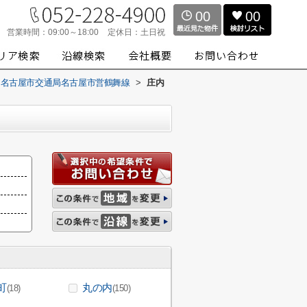
00
00
営業時間：
09:00～18:00
定休日：
土日祝
名古屋市交通局名古屋市営鶴舞線
>
庄内
町
丸の内
(18)
(150)