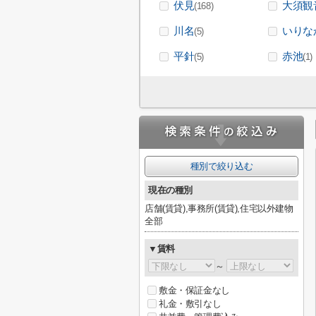
伏見
大須観
(168)
川名
いりな
(5)
平針
赤池
(5)
(1)
種別で絞り込む
現在の種別
店舗(賃貸),事務所(賃貸),住宅以外建物
全部
▼賃料
～
敷金・保証金なし
礼金・敷引なし