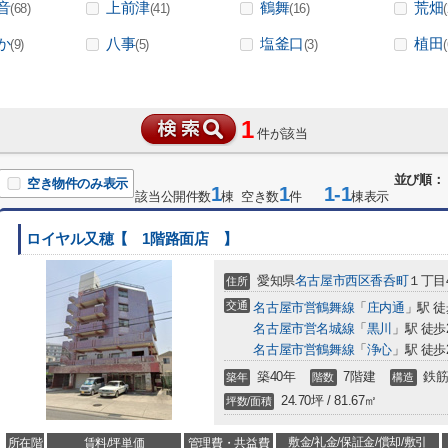
音
上前津
鶴舞
荒畑
(68)
(41)
(16)
(
か
八事
塩釜口
植田
(9)
(5)
(3)
(
1
件が該当
並び順：
空き物件のみ表示
1
1
1-1
該当公開件数
棟 空き数
件
棟表示
ロイヤル又穂【 1階路面店 】
愛知県
名古屋市西区
香呑町
１丁目
住所
交通
名古屋市営鶴舞線
「
庄内通
」駅 徒
名古屋市営名城線
「
黒川
」駅 徒歩
名古屋市営鶴舞線
「
浄心
」駅 徒歩
築40年
7階建
鉄筋
築年
階数
構造
24.70坪 / 81.67㎡
坪数/面積
敷金/礼金/保証金/償却/敷引
所在階
賃料/坪単価
管理費・共益費