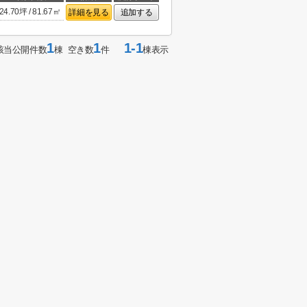
24.70坪 / 81.67㎡
詳細を見る
追加する
1
1
1-1
該当公開件数
棟 空き数
件
棟表示