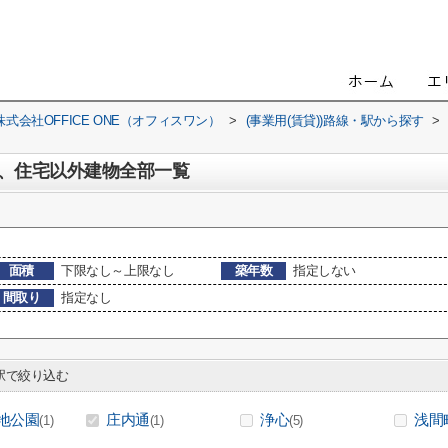
会社OFFICE ONE（オフィスワン）
>
(事業用(賃貸))路線・駅から探す
>
、住宅以外建物全部一覧
面積
下限なし～上限なし
築年数
指定しない
間取り
指定なし
で絞り込む
地公園
庄内通
浄心
浅間
(1)
(1)
(5)