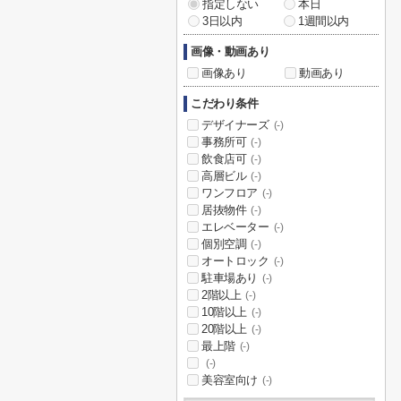
指定しない
本日
3日以内
1週間以内
画像・動画あり
画像あり
動画あり
こだわり条件
デザイナーズ
(-)
事務所可
(-)
飲食店可
(-)
高層ビル
(-)
ワンフロア
(-)
居抜物件
(-)
エレベーター
(-)
個別空調
(-)
オートロック
(-)
駐車場あり
(-)
2階以上
(-)
10階以上
(-)
20階以上
(-)
最上階
(-)
(-)
美容室向け
(-)