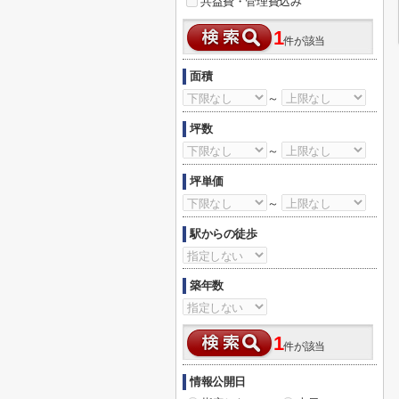
共益費・管理費込み
1
件が該当
面積
～
坪数
～
坪単価
～
駅からの徒歩
築年数
1
件が該当
情報公開日