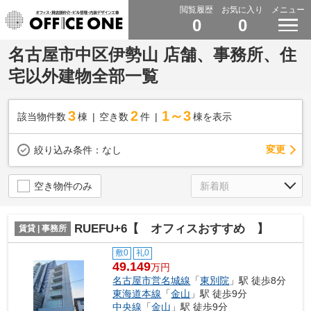
閲覧履歴
お気に入り
メニュー
0
0
名古屋市中区伊勢山 店舗、事務所、住
宅以外建物全部一覧
3
2
1～3
該当物件数
棟
空き数
件
棟を表示
変更
絞り込み条件：
なし
空き物件のみ
RUEFU+6【 オフィスおすすめ 】
賃貸 | 事務所
敷0
礼0
49.149
万円
名古屋市営名城線
「
東別院
」駅 徒歩8分
東海道本線
「
金山
」駅 徒歩9分
中央線
「
金山
」駅 徒歩9分