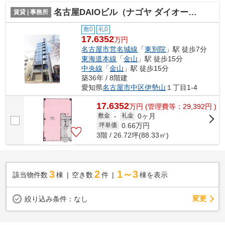
名古屋DAIOビル（ナゴヤ ダイオービル）【 名古屋の貸事務所・貸オフィス 】
賃貸 | 事務所
敷0
礼0
17.6352
万円
名古屋市営名城線
「
東別院
」駅 徒歩7分
東海道本線
「
金山
」駅 徒歩15分
中央線
「
金山
」駅 徒歩15分
築36年 / 8階建
愛知県
名古屋市中区
伊勢山
１丁目1-4
17.6352
万
円
(管理費等：29,392円 )
0ヶ月
敷金
-
礼金
0.66
万円
坪単価
3階 / 26.72坪(88.33㎡)
3
2
1～3
該当物件数
棟
空き数
件
棟を表示
変更
絞り込み条件：
なし