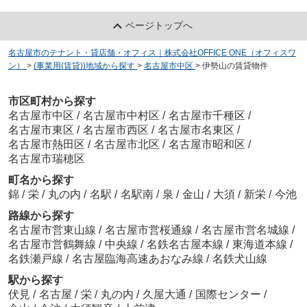
ページトップへ
名古屋市のテナント・貸店舗・オフィス｜株式会社OFFICE ONE（オフィスワ
ン）
>
(事業用(賃貸))地域から探す
>
名古屋市中区
>
伊勢山の賃貸物件
市区町村から探す
名古屋市中区
/
名古屋市中村区
/
名古屋市千種区
/
名古屋市東区
/
名古屋市西区
/
名古屋市名東区
/
名古屋市熱田区
/
名古屋市北区
/
名古屋市昭和区
/
名古屋市瑞穂区
町名から探す
錦
/
栄
/
丸の内
/
名駅
/
名駅南
/
泉
/
金山
/
大須
/
新栄
/
今池
路線から探す
名古屋市営東山線
/
名古屋市営桜通線
/
名古屋市営名城線
/
名古屋市営鶴舞線
/
中央線
/
名鉄名古屋本線
/
東海道本線
/
名鉄瀬戸線
/
名古屋臨海高速あおなみ線
/
名鉄犬山線
駅から探す
伏見
/
名古屋
/
栄
/
丸の内
/
久屋大通
/
国際センター
/