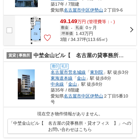
築17年 / 7階建
愛知県
名古屋市中区
伊勢山
２丁目9-6
49.149
万
円
(管理費等：- )
0ヶ月
敷金
-
礼金
1.43
万円
坪単価
3階 / 34.37坪(113.65㎡)
中埜金山ビル【 名古屋の貸事務所・貸オフィス 】
賃貸 | 事務所
敷0
礼0
名古屋市営名城線
「
東別院
」駅 徒歩3分
東海道本線
「
金山
」駅 徒歩8分
中央線
「
金山
」駅 徒歩8分
築35年 / 8階建
愛知県
名古屋市中区
伊勢山
２丁目5番10
号
現在空き物件情報がありません。
「中埜金山ビル【 名古屋の貸事務所・貸オフィス 】」への
お問い合わせはこちら