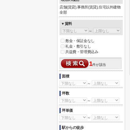
店舗(賃貸),事務所(賃貸),住宅以外建物
全部
▼賃料
～
敷金・保証金なし
礼金・敷引なし
共益費・管理費込み
1
件が該当
面積
～
坪数
～
坪単価
～
駅からの徒歩