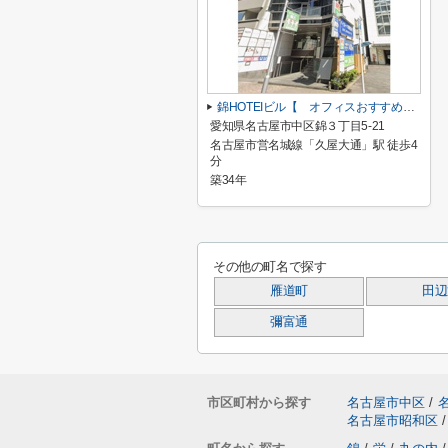
錦HOTEIビル【 オフィスおすすめ 】
愛知県名古屋市中区錦３丁目5-21
名古屋市営名城線「久屋大通」駅 徒歩4
分
築34年
その他の町名で探す
雁道町
田辺
彌富通
市区町村から探す
名古屋市中区
/
名古屋市昭和区
/