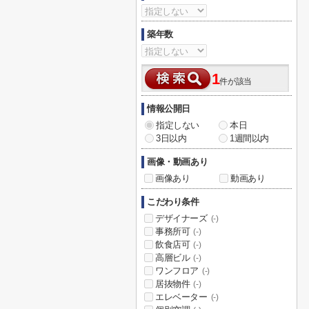
築年数
1
件が該当
情報公開日
指定しない
本日
3日以内
1週間以内
画像・動画あり
画像あり
動画あり
こだわり条件
デザイナーズ
(-)
事務所可
(-)
飲食店可
(-)
高層ビル
(-)
ワンフロア
(-)
居抜物件
(-)
エレベーター
(-)