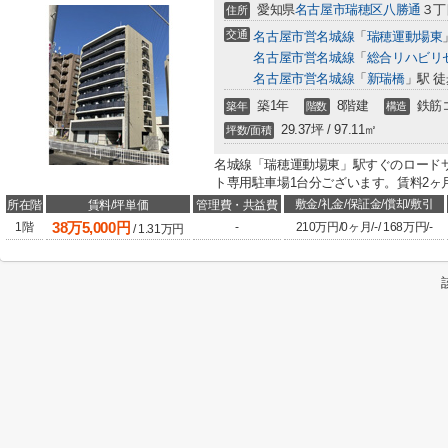
愛知県
名古屋市瑞穂区
八勝通
３丁目
住所
交通
名古屋市営名城線
「
瑞穂運動場東
名古屋市営名城線
「
総合リハビリ
名古屋市営名城線
「
新瑞橋
」駅 徒
築1年
8階建
鉄筋
築年
階数
構造
29.37坪 / 97.11㎡
坪数/面積
名城線「瑞穂運動場東」駅すぐのロード
ト専用駐車場1台分ございます。賃料2ヶ
敷金/礼金/保証金/償却/敷引
所在階
賃料/坪単価
管理費・共益費
38
万
5,000
円
1階
-
210万円
/
0ヶ月
/
-
/
168万円
/
-
/
1.31
万円