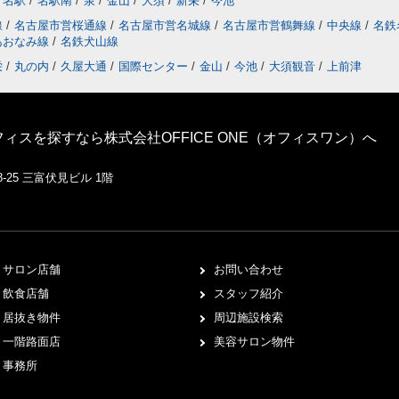
名駅
/
名駅南
/
泉
/
金山
/
大須
/
新栄
/
今池
線
/
名古屋市営桜通線
/
名古屋市営名城線
/
名古屋市営鶴舞線
/
中央線
/
名鉄
あおなみ線
/
名鉄犬山線
栄
/
丸の内
/
久屋大通
/
国際センター
/
金山
/
今池
/
大須観音
/
上前津
スを探すなら株式会社OFFICE ONE（オフィスワン）へ
-25 三富伏見ビル 1階
サロン店舗
お問い合わせ
飲食店舗
スタッフ紹介
居抜き物件
周辺施設検索
一階路面店
美容サロン物件
事務所