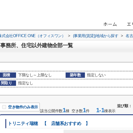
会社OFFICE ONE（オフィスワン）
>
(事業用(賃貸))地域から探す
>
名
、事務所、住宅以外建物全部一覧
面積
下限なし～上限なし
築年数
指定しない
間取り
指定なし
並び順：
空き物件のみ表示
1
1
1-1
該当公開件数
棟 空き数
件
棟表示
トリニティ瑞穂 【 店舗系おすすめ 】