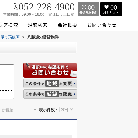
00
00
営業時間：
09:00～18:00
定休日：
土日祝
古屋市瑞穂区
>
八勝通の賃貸物件
表示件数：