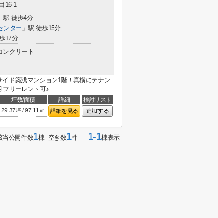
16-1
」駅 徒歩4分
センター
」駅 徒歩15分
歩17分
コンクリート
サイド築浅マンション1階！真横にテナン
月フリーレント可♪
坪数/面積
詳細
検討リスト
29.37坪 / 97.11㎡
詳細を見る
追加する
1
1
1-1
該当公開件数
棟 空き数
件
棟表示