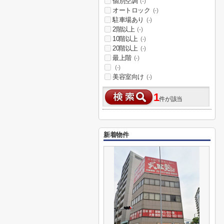
個別空調
(-)
オートロック
(-)
駐車場あり
(-)
2階以上
(-)
10階以上
(-)
20階以上
(-)
最上階
(-)
(-)
美容室向け
(-)
1
件が該当
新着物件