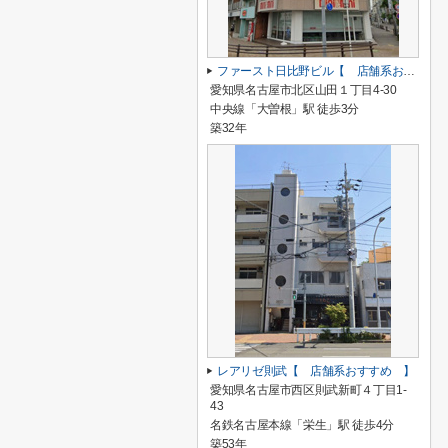
ファースト日比野ビル【 店舗系おすすめ 】
愛知県名古屋市北区山田１丁目4-30
中央線「大曽根」駅 徒歩3分
築32年
レアリゼ則武【 店舗系おすすめ 】
愛知県名古屋市西区則武新町４丁目1-
43
名鉄名古屋本線「栄生」駅 徒歩4分
築53年