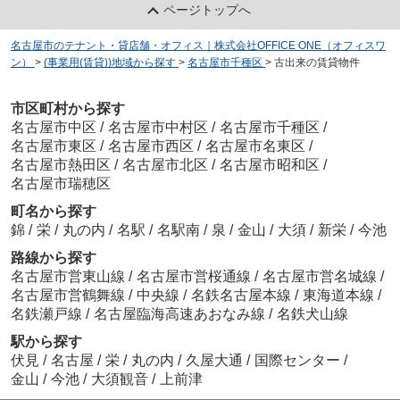
ページトップへ
名古屋市のテナント・貸店舗・オフィス｜株式会社OFFICE ONE（オフィスワ
ン）
>
(事業用(賃貸))地域から探す
>
名古屋市千種区
>
古出来の賃貸物件
市区町村から探す
名古屋市中区
/
名古屋市中村区
/
名古屋市千種区
/
名古屋市東区
/
名古屋市西区
/
名古屋市名東区
/
名古屋市熱田区
/
名古屋市北区
/
名古屋市昭和区
/
名古屋市瑞穂区
町名から探す
錦
/
栄
/
丸の内
/
名駅
/
名駅南
/
泉
/
金山
/
大須
/
新栄
/
今池
路線から探す
名古屋市営東山線
/
名古屋市営桜通線
/
名古屋市営名城線
/
名古屋市営鶴舞線
/
中央線
/
名鉄名古屋本線
/
東海道本線
/
名鉄瀬戸線
/
名古屋臨海高速あおなみ線
/
名鉄犬山線
駅から探す
伏見
/
名古屋
/
栄
/
丸の内
/
久屋大通
/
国際センター
/
金山
/
今池
/
大須観音
/
上前津