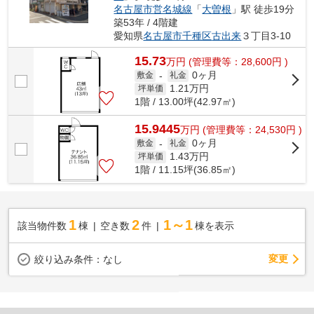
名古屋市営名城線
「
大曽根
」駅 徒歩19分
築53年 / 4階建
愛知県
名古屋市千種区
古出来
３丁目3-10
15.73
万
円
(管理費等：28,600円 )
0ヶ月
敷金
-
礼金
1.21
万円
坪単価
1階 / 13.00坪(42.97㎡)
15.9445
万
円
(管理費等：24,530円 )
0ヶ月
敷金
-
礼金
1.43
万円
坪単価
1階 / 11.15坪(36.85㎡)
1
2
1～1
該当物件数
棟
空き数
件
棟を表示
変更
絞り込み条件：
なし