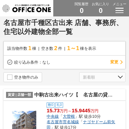
閲覧履歴
お気に入り
メニュー
0
0
名古屋市千種区古出来 店舗、事務所、
住宅以外建物全部一覧
1
2
1～1
該当物件数
棟
空き数
件
棟を表示
変更
絞り込み条件：
なし
空き物件のみ
中駒古出来ハイツ【 名古屋の貸事務所・貸オフィス 】
賃貸 | 店舗一部
敷0
礼0
15.73
15.9445
万円～
万円
中央線
「
大曽根
」駅 徒歩10分
名古屋市営名城線
「
ナゴヤドーム前矢
田
」駅 徒歩17分