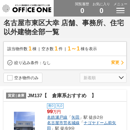
閲覧履歴
お気に入り
メニュー
0
0
名古屋市東区大幸 店舗、事務所、住宅
以外建物全部一覧
1
1
1～1
該当物件数
棟
空き数
件
棟を表示
変更
絞り込み条件：
なし
空き物件のみ
JM137【 倉庫系おすすめ 】
賃貸 | 倉庫
敷0
礼0
99
万円
名鉄瀬戸線
「
矢田
」駅 徒歩2分
名古屋市営名城線
「
ナゴヤドーム前矢
田
」駅 徒歩9分