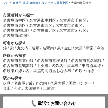
ン）
>
(事業用(賃貸))地域から探す
>
名古屋市東区
>
大幸の賃貸物件
市区町村から探す
名古屋市中区
/
名古屋市中村区
/
名古屋市千種区
/
名古屋市東区
/
名古屋市西区
/
名古屋市名東区
/
名古屋市熱田区
/
名古屋市北区
/
名古屋市昭和区
/
名古屋市瑞穂区
町名から探す
錦
/
栄
/
丸の内
/
名駅
/
名駅南
/
泉
/
金山
/
大須
/
新栄
/
今池
路線から探す
名古屋市営東山線
/
名古屋市営桜通線
/
名古屋市営名城線
/
名古屋市営鶴舞線
/
中央線
/
名鉄名古屋本線
/
東海道本線
/
名鉄瀬戸線
/
名古屋臨海高速あおなみ線
/
名鉄犬山線
駅から探す
伏見
/
名古屋
/
栄
/
丸の内
/
久屋大通
/
国際センター
/
金山
/
今池
/
大須観音
/
上前津
電話でお問い合わせ