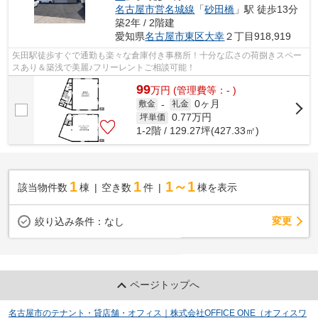
名古屋市営名城線
「
砂田橋
」駅 徒歩13分
築2年 / 2階建
愛知県
名古屋市東区
大幸
２丁目918,919
矢田駅徒歩すぐで通勤も楽々な倉庫付き事務所！十分な広さの荷捌きスペー
スあり＆築浅で美麗♪フリーレントご相談可能！
99
万
円
(管理費等：- )
0ヶ月
敷金
-
礼金
0.77
万円
坪単価
1-2階 / 129.27坪(427.33㎡)
1
1
1～1
該当物件数
棟
空き数
件
棟を表示
変更
絞り込み条件：
なし
ページトップへ
名古屋市のテナント・貸店舗・オフィス｜株式会社OFFICE ONE（オフィスワ