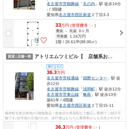
名古屋市営鶴舞線
「
丸の内
」駅 徒歩14分
- / 3階建
愛知県
名古屋市西区
新道
２丁目3-3
33
万
円
(管理費等：- )
0ヶ月
敷金
-
礼金
1.24
万円
坪単価
1階 / 26.61坪(88.00㎡)
アトリエムツミビル【 店舗系おすすめ 】
賃貸 | 店舗一部
敷0
礼0
36.3
万円
名古屋市営桜通線
「
国際センター
」駅 徒
歩12分
名古屋市営鶴舞線
「
浅間町
」駅 徒歩12分
名古屋市営東山線
「
亀島
」駅 徒歩13分
築61年 / 4階建
愛知県
名古屋市西区
新道
２丁目15-11
菊井町交差点角地の1階路面店！飲食店や美容院など幅広い業態でご紹介可
能です♪信号前の立地のため、歩行者はもちろん乗用車からも注目されやすい
物件です！スケルトン内装でのお引渡...
36.3
万
円
(管理費等：- )