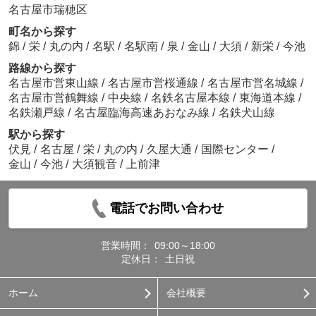
名古屋市瑞穂区
町名から探す
錦
/
栄
/
丸の内
/
名駅
/
名駅南
/
泉
/
金山
/
大須
/
新栄
/
今池
路線から探す
名古屋市営東山線
/
名古屋市営桜通線
/
名古屋市営名城線
/
名古屋市営鶴舞線
/
中央線
/
名鉄名古屋本線
/
東海道本線
/
名鉄瀬戸線
/
名古屋臨海高速あおなみ線
/
名鉄犬山線
駅から探す
伏見
/
名古屋
/
栄
/
丸の内
/
久屋大通
/
国際センター
/
金山
/
今池
/
大須観音
/
上前津
電話でお問い合わせ
営業時間：
09:00～18:00
定休日：
土日祝
ホーム
会社概要