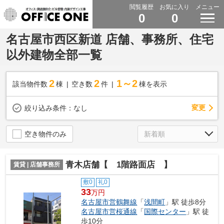
閲覧履歴
お気に入り
メニュー
0
0
名古屋市西区新道 店舗、事務所、住宅
以外建物全部一覧
2
2
1～2
該当物件数
棟
空き数
件
棟を表示
変更
絞り込み条件：
なし
空き物件のみ
青木店舗【 1階路面店 】
賃貸 | 店舗事務所
敷0
礼0
33
万円
名古屋市営鶴舞線
「
浅間町
」駅 徒歩8分
名古屋市営桜通線
「
国際センター
」駅 徒
歩10分