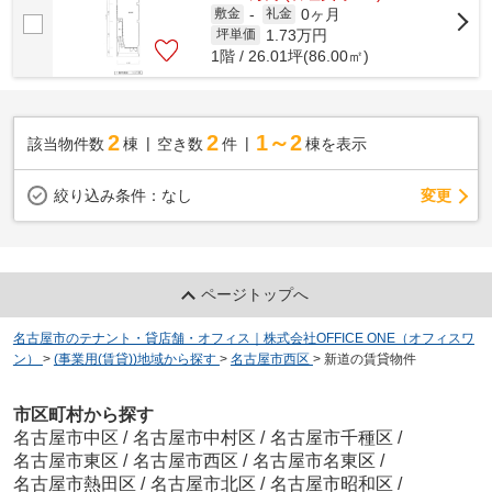
0ヶ月
敷金
-
礼金
1.73
万円
坪単価
1階 / 26.01坪(86.00㎡)
2
2
1～2
該当物件数
棟
空き数
件
棟を表示
変更
絞り込み条件：
なし
ページトップへ
名古屋市のテナント・貸店舗・オフィス｜株式会社OFFICE ONE（オフィスワ
ン）
>
(事業用(賃貸))地域から探す
>
名古屋市西区
>
新道の賃貸物件
市区町村から探す
名古屋市中区
/
名古屋市中村区
/
名古屋市千種区
/
名古屋市東区
/
名古屋市西区
/
名古屋市名東区
/
名古屋市熱田区
/
名古屋市北区
/
名古屋市昭和区
/