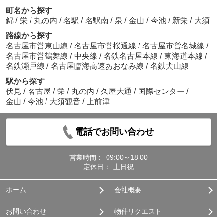
町名から探す
錦
/
栄
/
丸の内
/
名駅
/
名駅南
/
泉
/
金山
/
今池
/
新栄
/
大須
路線から探す
名古屋市営東山線
/
名古屋市営桜通線
/
名古屋市営名城線
/
名古屋市営鶴舞線
/
中央線
/
名鉄名古屋本線
/
東海道本線
/
名鉄瀬戸線
/
名古屋臨海高速あおなみ線
/
名鉄犬山線
駅から探す
伏見
/
名古屋
/
栄
/
丸の内
/
久屋大通
/
国際センター
/
金山
/
今池
/
大須観音
/
上前津
電話でお問い合わせ
営業時間：
09:00～18:00
定休日：
土日祝
ホーム
会社概要
お問い合わせ
物件リクエスト