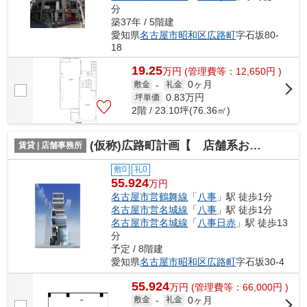
分
築37年 / 5階建
愛知県
名古屋市昭和区
広路町
字石坂80-
18
19.25
万
円
(管理費等：12,650円 )
0ヶ月
敷金
-
礼金
0.83
万円
坪単価
2階 / 23.10坪(76.36㎡)
(仮称)広路町計画【 店舗系おすすめ 】
賃貸 | 店舗事務所
敷0
礼0
55.924
万円
名古屋市営鶴舞線
「
八事
」駅 徒歩1分
名古屋市営名城線
「
八事
」駅 徒歩1分
名古屋市営名城線
「
八事日赤
」駅 徒歩13
分
予定 / 8階建
愛知県
名古屋市昭和区
広路町
字石坂30-4
55.924
万
円
(管理費等：66,000円 )
0ヶ月
敷金
-
礼金