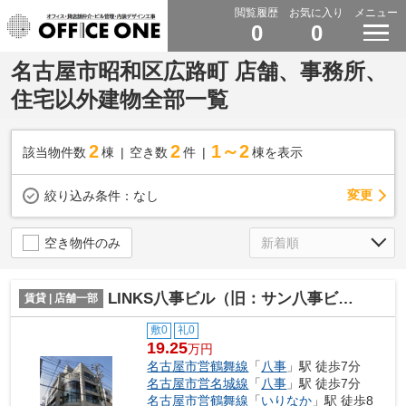
閲覧履歴
お気に入り
メニュー
0
0
名古屋市昭和区広路町 店舗、事務所、
住宅以外建物全部一覧
2
2
1～2
該当物件数
棟
空き数
件
棟を表示
変更
絞り込み条件：
なし
空き物件のみ
LINKS八事ビル（旧：サン八事ビル）【 名古屋の貸事務所・貸オフィス 】
賃貸 | 店舗一部
敷0
礼0
19.25
万円
名古屋市営鶴舞線
「
八事
」駅 徒歩7分
名古屋市営名城線
「
八事
」駅 徒歩7分
名古屋市営鶴舞線
「
いりなか
」駅 徒歩8