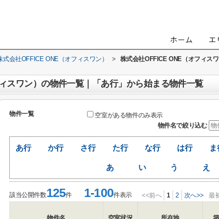
会社OFFICE ONE（オフィスワン）
>
株式会社OFFICE ONE（オフ
（オフィスワン）の物件一覧｜「あ行」から始まる物件一覧
物件一覧
空室がある物件のみ表示
物件名で絞り込む
あ行
か行
さ行
た行
な行
は行
ま
あ
い
う
え
125
1-100
該当公開件数
件
件表示
<<前へ
1
2
次へ>>
最
物件名
空室状況
所在地