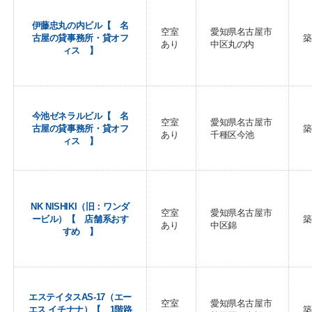
伊藤忠丸の内ビル【 名
空室
愛知県名古屋市
古屋の貸事務所・貸オフ
築
あり
中区丸の内
ィス 】
今池ゼネラルビル【 名
空室
愛知県名古屋市
古屋の貸事務所・貸オフ
築
あり
千種区今池
ィス 】
NK NISHIKI（旧：ワンダ
空室
愛知県名古屋市
ービル）【 店舗系おす
築
あり
中区錦
すめ 】
エステイタスAS-17（エー
空室
愛知県名古屋市
エス イチナナ）【 1階路
築