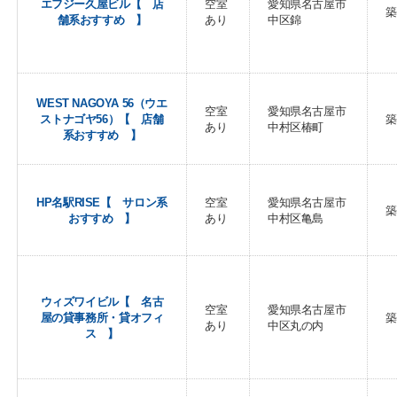
エフジー久屋ビル【 店
空室
愛知県名古屋市
築
舗系おすすめ 】
あり
中区錦
WEST NAGOYA 56（ウエ
空室
愛知県名古屋市
ストナゴヤ56）【 店舗
築
あり
中村区椿町
系おすすめ 】
HP名駅RISE【 サロン系
空室
愛知県名古屋市
築
おすすめ 】
あり
中村区亀島
ウィズワイビル【 名古
空室
愛知県名古屋市
屋の貸事務所・貸オフィ
築
あり
中区丸の内
ス 】