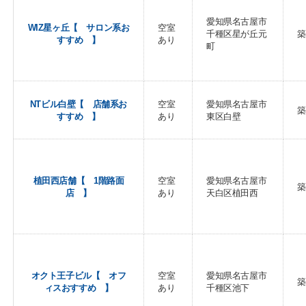
愛知県名古屋市
WIZ星ヶ丘【 サロン系お
空室
千種区星が丘元
築
すすめ 】
あり
町
NTビル白壁【 店舗系お
空室
愛知県名古屋市
築
すすめ 】
あり
東区白壁
植田西店舗【 1階路面
空室
愛知県名古屋市
築
店 】
あり
天白区植田西
オクト王子ビル【 オフ
空室
愛知県名古屋市
築
ィスおすすめ 】
あり
千種区池下