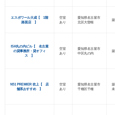
エスポワール大成【 1階
空室
愛知県名古屋市
築
路面店 】
あり
北区大曽根
ISH丸の内ビル【 名古屋
空室
愛知県名古屋市
の貸事務所・貸オフィ
築
あり
中区丸の内
ス 】
N51 PREMIER 吹上【 店
空室
愛知県名古屋市
築
舗系おすすめ 】
あり
千種区千種
未