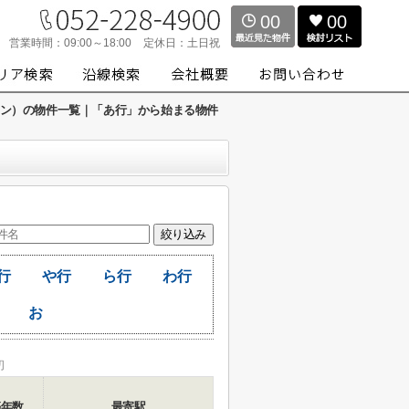
00
00
営業時間：
09:00～18:00
定休日：
土日祝
ィスワン）の物件一覧｜「あ行」から始まる物件
行
や行
ら行
わ行
お
初
築年数
最寄駅