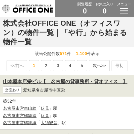
閲覧履歴
お気に入り
メニュー
0
0
株式会社OFFICE ONE（オフィスワ
ン）の物件一覧｜「や行」から始まる
物件一覧
該当公開件数
571
件
1-100
件表示
<<前へ
1
2
3
4
5
次へ>>
最初
山本屋本店栄ビル【 名古屋の貸事務所・貸オフィス 】
愛知県名古屋市中区栄
空室あり
築32年
名古屋市営東山線
「
伏見
」駅
名古屋市営鶴舞線
「
伏見
」駅
名古屋市営鶴舞線
「
大須観音
」駅