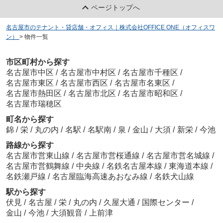
ページトップへ
名古屋市のテナント・貸店舗・オフィス｜株式会社OFFICE ONE（オフィスワ
ン）
>
物件一覧
市区町村から探す
名古屋市中区
/
名古屋市中村区
/
名古屋市千種区
/
名古屋市東区
/
名古屋市西区
/
名古屋市名東区
/
名古屋市熱田区
/
名古屋市北区
/
名古屋市昭和区
/
名古屋市瑞穂区
町名から探す
錦
/
栄
/
丸の内
/
名駅
/
名駅南
/
泉
/
金山
/
大須
/
新栄
/
今池
路線から探す
名古屋市営東山線
/
名古屋市営桜通線
/
名古屋市営名城線
/
名古屋市営鶴舞線
/
中央線
/
名鉄名古屋本線
/
東海道本線
/
名鉄瀬戸線
/
名古屋臨海高速あおなみ線
/
名鉄犬山線
駅から探す
伏見
/
名古屋
/
栄
/
丸の内
/
久屋大通
/
国際センター
/
金山
/
今池
/
大須観音
/
上前津