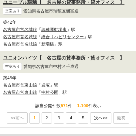
ユニーブル瑞穂【 名古屋の貸事務所・貸オフィス 】
愛知県名古屋市瑞穂区彌富通
空室あり
築42年
名古屋市営名城線
「
瑞穂運動場東
」駅
名古屋市営名城線
「
総合リハビリセンター
」駅
名古屋市営名城線
「
新瑞橋
」駅
ユニオンハイツ【 名古屋の貸事務所・貸オフィス 】
愛知県名古屋市中村区千成通
空室あり
築45年
名古屋市営東山線
「
岩塚
」駅
名古屋市営東山線
「
中村公園
」駅
該当公開件数
571
件
1-100
件表示
<<前へ
1
2
3
4
5
次へ>>
最初