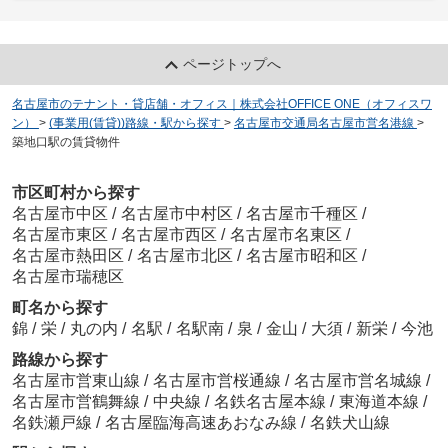
ページトップへ
名古屋市のテナント・貸店舗・オフィス｜株式会社OFFICE ONE（オフィスワ
ン）
>
(事業用(賃貸))路線・駅から探す
>
名古屋市交通局名古屋市営名港線
>
築地口駅の賃貸物件
市区町村から探す
名古屋市中区
/
名古屋市中村区
/
名古屋市千種区
/
名古屋市東区
/
名古屋市西区
/
名古屋市名東区
/
名古屋市熱田区
/
名古屋市北区
/
名古屋市昭和区
/
名古屋市瑞穂区
町名から探す
錦
/
栄
/
丸の内
/
名駅
/
名駅南
/
泉
/
金山
/
大須
/
新栄
/
今池
路線から探す
名古屋市営東山線
/
名古屋市営桜通線
/
名古屋市営名城線
/
名古屋市営鶴舞線
/
中央線
/
名鉄名古屋本線
/
東海道本線
/
名鉄瀬戸線
/
名古屋臨海高速あおなみ線
/
名鉄犬山線