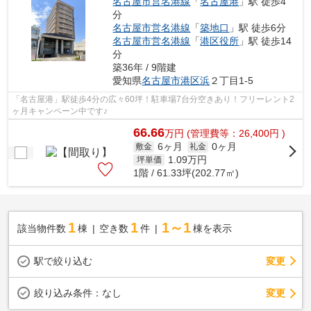
名古屋市営名港線
「
名古屋港
」駅 徒歩4
分
名古屋市営名港線
「
築地口
」駅 徒歩6分
名古屋市営名港線
「
港区役所
」駅 徒歩14
分
築36年 / 9階建
愛知県
名古屋市港区
浜
２丁目1-5
「名古屋港」駅徒歩4分の広々60坪！駐車場7台分空きあり！フリーレント2
ヶ月キャンペーン中です♪
66.66
万
円
(管理費等：26,400円 )
6ヶ月
0ヶ月
敷金
礼金
1.09
万円
坪単価
1階 / 61.33坪(202.77㎡)
1
1
1～1
該当物件数
棟
空き数
件
棟を表示
駅で絞り込む
変更
変更
絞り込み条件：
なし