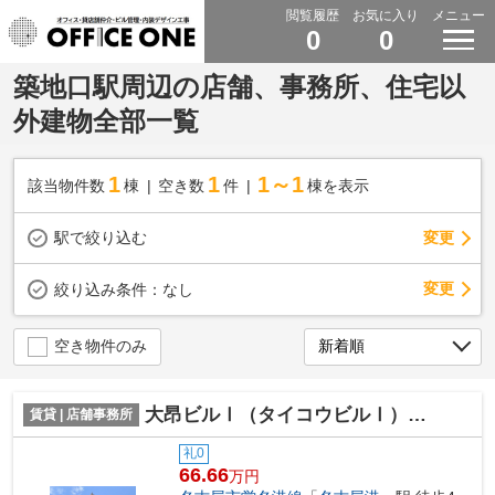
閲覧履歴
お気に入り
メニュー
0
0
築地口駅周辺の店舗、事務所、住宅以
外建物全部一覧
1
1
1～1
該当物件数
棟
空き数
件
棟を表示
駅で絞り込む
変更
変更
絞り込み条件：
なし
空き物件のみ
大昂ビルⅠ（タイコウビルⅠ）【 オフィスおすすめ 】
賃貸 | 店舗事務所
礼0
66.66
万円