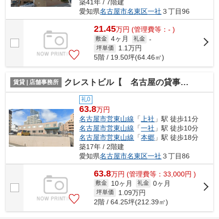
築41年 / 7階建
愛知県
名古屋市名東区
一社
３丁目96
21.45
万
円
(管理費等：- )
4ヶ月
敷金
礼金
-
1.1
万円
坪単価
5階 / 19.50坪(64.46㎡)
クレストビル【 名古屋の貸事務所・貸オフィス 】
賃貸 | 店舗事務所
礼0
63.8
万円
名古屋市営東山線
「
上社
」駅 徒歩11分
名古屋市営東山線
「
一社
」駅 徒歩10分
名古屋市営東山線
「
本郷
」駅 徒歩18分
築17年 / 2階建
愛知県
名古屋市名東区
一社
３丁目86
63.8
万
円
(管理費等：33,000円 )
10ヶ月
0ヶ月
敷金
礼金
1.09
万円
坪単価
2階 / 64.25坪(212.39㎡)