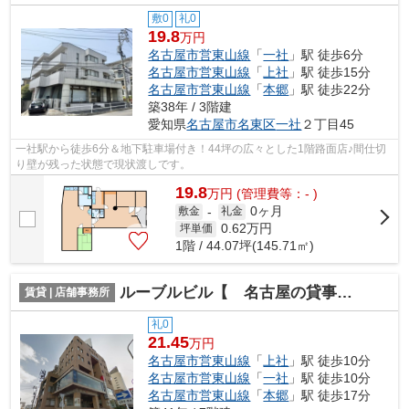
敷0
礼0
19.8
万円
名古屋市営東山線
「
一社
」駅 徒歩6分
名古屋市営東山線
「
上社
」駅 徒歩15分
名古屋市営東山線
「
本郷
」駅 徒歩22分
築38年 / 3階建
愛知県
名古屋市名東区
一社
２丁目45
一社駅から徒歩6分＆地下駐車場付き！44坪の広々とした1階路面店♪間仕切
り壁が残った状態で現状渡しです。
19.8
万
円
(管理費等：- )
0ヶ月
敷金
-
礼金
0.62
万円
坪単価
1階 / 44.07坪(145.71㎡)
ルーブルビル【 名古屋の貸事務所・貸オフィス 】
賃貸 | 店舗事務所
礼0
21.45
万円
名古屋市営東山線
「
上社
」駅 徒歩10分
名古屋市営東山線
「
一社
」駅 徒歩10分
名古屋市営東山線
「
本郷
」駅 徒歩17分