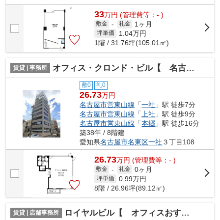
33
万
円
(管理費等：- )
1ヶ月
敷金
-
礼金
1.04
万円
坪単価
1階 / 31.76坪(105.01㎡)
オフィス・クロンド・ビル【 名古屋の貸事務所・貸オフィス 】
賃貸 | 事務所
敷0
礼0
26.73
万円
名古屋市営東山線
「
一社
」駅 徒歩7分
名古屋市営東山線
「
上社
」駅 徒歩9分
名古屋市営東山線
「
本郷
」駅 徒歩16分
築38年 / 8階建
愛知県
名古屋市名東区
一社
３丁目108
26.73
万
円
(管理費等：- )
0ヶ月
敷金
-
礼金
0.99
万円
坪単価
8階 / 26.96坪(89.12㎡)
ロイヤルビル【 オフィスおすすめ 】
賃貸 | 店舗事務所