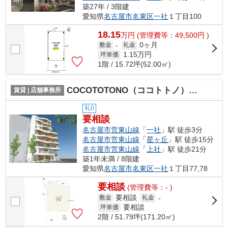
築27年 / 3階建
愛知県
名古屋市名東区
一社
１丁目100
18.15
万
円
(管理費等：49,500円 )
0ヶ月
敷金
-
礼金
1.15
万円
坪単価
1階 / 15.72坪(52.00㎡)
COCOTOTONO（ココトトノ）【 店舗系おすすめ 】
賃貸 | 店舗事務所
礼0
要相談
名古屋市営東山線
「
一社
」駅 徒歩3分
名古屋市営東山線
「
星ヶ丘
」駅 徒歩15分
名古屋市営東山線
「
上社
」駅 徒歩21分
築1年未満 / 8階建
愛知県
名古屋市名東区
一社
１丁目77,78
要相談
(管理費等：- )
要相談
敷金
礼金
-
要相談
坪単価
2階 / 51.79坪(171.20㎡)