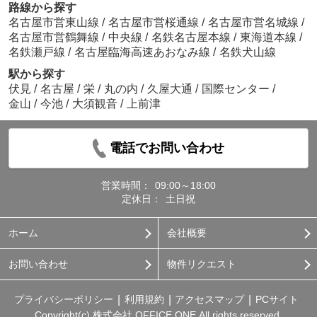
路線から探す
名古屋市営東山線
/
名古屋市営桜通線
/
名古屋市営名城線
/
名古屋市営鶴舞線
/
中央線
/
名鉄名古屋本線
/
東海道本線
/
名鉄瀬戸線
/
名古屋臨海高速あおなみ線
/
名鉄犬山線
駅から探す
伏見
/
名古屋
/
栄
/
丸の内
/
久屋大通
/
国際センター
/
金山
/
今池
/
大須観音
/
上前津
電話でお問い合わせ
営業時間：
09:00～18:00
定休日：
土日祝
ホーム
会社概要
お問い合わせ
物件リクエスト
プライバシーポリシー
利用規約
アクセスマップ
PCサイト
Copyright(c) 株式会社 OFFICE ONE All rights reserved.