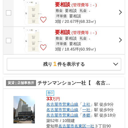
要相談
(管理費等：- )
要相談
敷金
礼金
-
要相談
坪単価
3階 / 20.67坪(68.33㎡)
要相談
(管理費等：- )
要相談
敷金
礼金
-
要相談
坪単価
3階 / 18.45坪(60.99㎡)
1
残り
件を表示する
チサンマンション一社【 名古屋の貸事務所・貸オフィス 】
賃貸 | 店舗事務所
敷0
33
万円
名古屋市営東山線
「
上社
」駅 徒歩9分
名古屋市営東山線
「
一社
」駅 徒歩9分
名古屋市営東山線
「
本郷
」駅 徒歩18分
築52年 / 10階建
愛知県
名古屋市名東区
一社
３丁目90