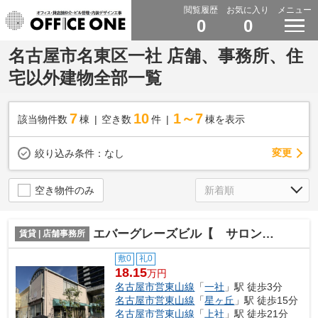
閲覧履歴
お気に入り
メニュー
0
0
名古屋市名東区一社 店舗、事務所、住
宅以外建物全部一覧
7
10
1～7
該当物件数
棟
空き数
件
棟を表示
変更
絞り込み条件：
なし
空き物件のみ
エバーグレーズビル【 サロン系おすすめ 】
賃貸 | 店舗事務所
敷0
礼0
18.15
万円
名古屋市営東山線
「
一社
」駅 徒歩3分
名古屋市営東山線
「
星ヶ丘
」駅 徒歩15分
名古屋市営東山線
「
上社
」駅 徒歩21分