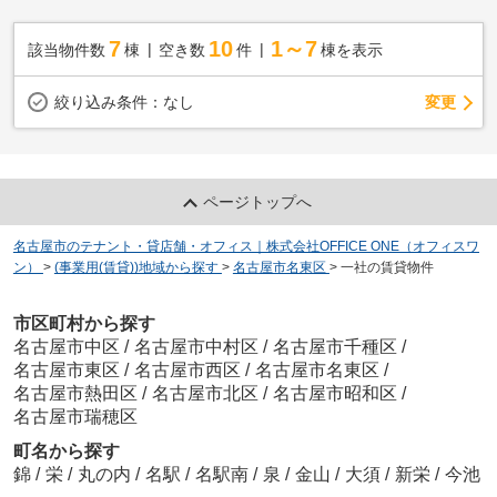
7
10
1～7
該当物件数
棟
空き数
件
棟を表示
変更
絞り込み条件：
なし
ページトップへ
名古屋市のテナント・貸店舗・オフィス｜株式会社OFFICE ONE（オフィスワ
ン）
>
(事業用(賃貸))地域から探す
>
名古屋市名東区
>
一社の賃貸物件
市区町村から探す
名古屋市中区
/
名古屋市中村区
/
名古屋市千種区
/
名古屋市東区
/
名古屋市西区
/
名古屋市名東区
/
名古屋市熱田区
/
名古屋市北区
/
名古屋市昭和区
/
名古屋市瑞穂区
町名から探す
錦
/
栄
/
丸の内
/
名駅
/
名駅南
/
泉
/
金山
/
大須
/
新栄
/
今池