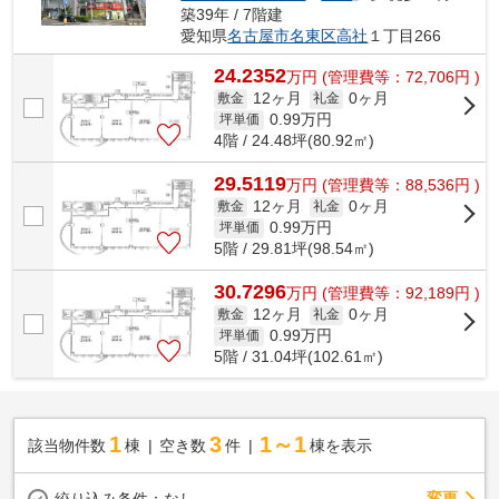
築39年 / 7階建
愛知県
名古屋市名東区
高社
１丁目266
24.2352
万
円
(管理費等：72,706円 )
12ヶ月
0ヶ月
敷金
礼金
0.99
万円
坪単価
4階 / 24.48坪(80.92㎡)
29.5119
万
円
(管理費等：88,536円 )
12ヶ月
0ヶ月
敷金
礼金
0.99
万円
坪単価
5階 / 29.81坪(98.54㎡)
30.7296
万
円
(管理費等：92,189円 )
12ヶ月
0ヶ月
敷金
礼金
0.99
万円
坪単価
5階 / 31.04坪(102.61㎡)
1
3
1～1
該当物件数
棟
空き数
件
棟を表示
変更
絞り込み条件：
なし