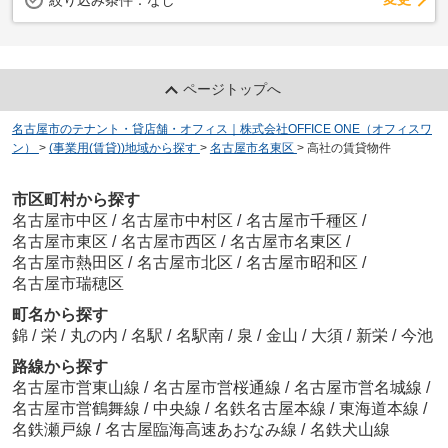
ページトップへ
名古屋市のテナント・貸店舗・オフィス｜株式会社OFFICE ONE（オフィスワ
ン）
>
(事業用(賃貸))地域から探す
>
名古屋市名東区
>
高社の賃貸物件
市区町村から探す
名古屋市中区
/
名古屋市中村区
/
名古屋市千種区
/
名古屋市東区
/
名古屋市西区
/
名古屋市名東区
/
名古屋市熱田区
/
名古屋市北区
/
名古屋市昭和区
/
名古屋市瑞穂区
町名から探す
錦
/
栄
/
丸の内
/
名駅
/
名駅南
/
泉
/
金山
/
大須
/
新栄
/
今池
路線から探す
名古屋市営東山線
/
名古屋市営桜通線
/
名古屋市営名城線
/
名古屋市営鶴舞線
/
中央線
/
名鉄名古屋本線
/
東海道本線
/
名鉄瀬戸線
/
名古屋臨海高速あおなみ線
/
名鉄犬山線