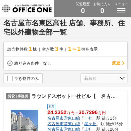
閲覧履歴
お気に入り
メニュー
0
0
名古屋市名東区高社 店舗、事務所、住
宅以外建物全部一覧
1
3
1～1
該当物件数
棟
空き数
件
棟を表示
変更
絞り込み条件：
なし
空き物件のみ
ラウンドスポット一社ビル【 名古屋の貸事務所・貸オフィス 】
賃貸 | 事務所
礼0
24.2352
30.7296
万円～
万円
名古屋市営東山線
「
一社
」駅 徒歩1分
名古屋市営東山線
「
星ヶ丘
」駅 徒歩16分
名古屋市営東山線
「
上社
」駅 徒歩20分