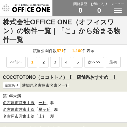
閲覧履歴
お気に入り
メニュー
0
0
株式会社OFFICE ONE（オフィスワ
ン）の物件一覧｜「こ」から始まる物
件一覧
該当公開件数
571
件
1-100
件表示
<<前へ
1
2
3
4
5
次へ>>
最初
COCOTOTONO（ココトトノ）【 店舗系おすすめ 】
愛知県名古屋市名東区一社
空室あり
築1年未満
名古屋市営東山線
「
一社
」駅
名古屋市営東山線
「
星ヶ丘
」駅
名古屋市営東山線
「
上社
」駅