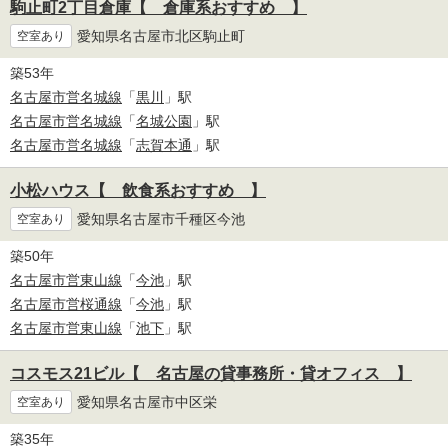
駒止町2丁目倉庫【 倉庫系おすすめ 】
愛知県名古屋市北区駒止町
空室あり
築53年
名古屋市営名城線
「
黒川
」駅
名古屋市営名城線
「
名城公園
」駅
名古屋市営名城線
「
志賀本通
」駅
小松ハウス【 飲食系おすすめ 】
愛知県名古屋市千種区今池
空室あり
築50年
名古屋市営東山線
「
今池
」駅
名古屋市営桜通線
「
今池
」駅
名古屋市営東山線
「
池下
」駅
コスモス21ビル【 名古屋の貸事務所・貸オフィス 】
愛知県名古屋市中区栄
空室あり
築35年