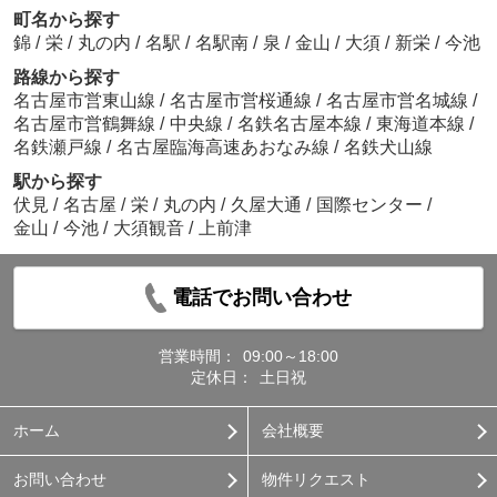
町名から探す
錦
/
栄
/
丸の内
/
名駅
/
名駅南
/
泉
/
金山
/
大須
/
新栄
/
今池
路線から探す
名古屋市営東山線
/
名古屋市営桜通線
/
名古屋市営名城線
/
名古屋市営鶴舞線
/
中央線
/
名鉄名古屋本線
/
東海道本線
/
名鉄瀬戸線
/
名古屋臨海高速あおなみ線
/
名鉄犬山線
駅から探す
伏見
/
名古屋
/
栄
/
丸の内
/
久屋大通
/
国際センター
/
金山
/
今池
/
大須観音
/
上前津
電話でお問い合わせ
営業時間：
09:00～18:00
定休日：
土日祝
ホーム
会社概要
お問い合わせ
物件リクエスト