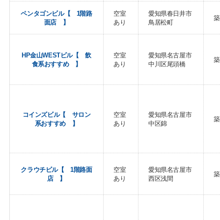
ペンタゴンビル【 1階路
空室
愛知県春日井市
築
面店 】
あり
鳥居松町
HP金山WESTビル【 飲
空室
愛知県名古屋市
築
食系おすすめ 】
あり
中川区尾頭橋
コインズビル【 サロン
空室
愛知県名古屋市
築
系おすすめ 】
あり
中区錦
クラウチビル【 1階路面
空室
愛知県名古屋市
築
店 】
あり
西区浅間