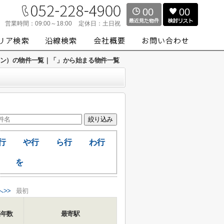
00
00
営業時間：
09:00～18:00
定休日：
土日祝
ィスワン）の物件一覧｜「」から始まる物件一覧
行
や行
ら行
わ行
を
へ>>
最初
築年数
最寄駅