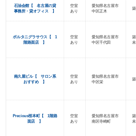
石油会館【 名古屋の貸
空室
愛知県名古屋市
築
事務所・貸オフィス 】
あり
中区正木
ポルタニグラサウス【 1
空室
愛知県名古屋市
築
階路面店 】
あり
中区千代田
未
南久屋ビル【 サロン系
空室
愛知県名古屋市
築
おすすめ 】
あり
中区栄
Precious桜本町【 1階路
空室
愛知県名古屋市
築
面店 】
あり
南区寺崎町
未