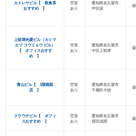
カトレヤビル【 飲食系
空室
愛知県名古屋市
築
おすすめ 】
あり
中区栄
上前津光菱ビル（カミマ
エヅ コウリョウ ビル）
空室
愛知県名古屋市
築
【 オフィスおすす
あり
中区上前津
め 】
青山ビル【 1階路面
空室
愛知県名古屋市
築
店 】
あり
千種区今池
クラウチビル【 オフィ
空室
愛知県名古屋市
築
スおすすめ 】
あり
西区浅間