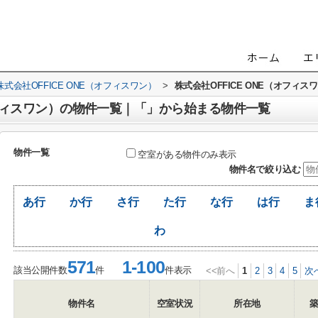
会社OFFICE ONE（オフィスワン）
>
株式会社OFFICE ONE（オフ
（オフィスワン）の物件一覧｜「」から始まる物件一覧
物件一覧
空室がある物件のみ表示
物件名で絞り込む
あ行
か行
さ行
た行
な行
は行
ま
わ
571
1-100
該当公開件数
件
件表示
<<前へ
1
2
3
4
5
次
物件名
空室状況
所在地