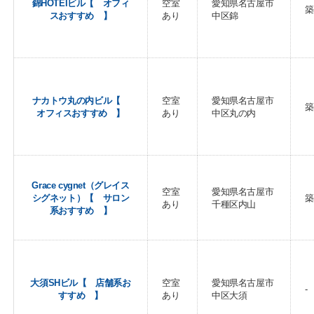
錦HOTEIビル【 オフィ
空室
愛知県名古屋市
築
スおすすめ 】
あり
中区錦
ナカトウ丸の内ビル【
空室
愛知県名古屋市
築
オフィスおすすめ 】
あり
中区丸の内
Grace cygnet（グレイス
空室
愛知県名古屋市
シグネット）【 サロン
築
あり
千種区内山
系おすすめ 】
大須SHビル【 店舗系お
空室
愛知県名古屋市
-
すすめ 】
あり
中区大須