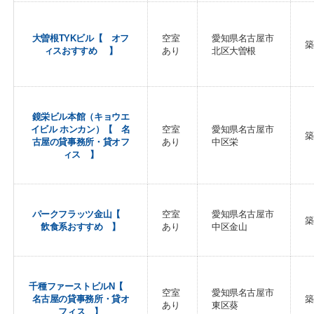
大曽根TYKビル【 オフ
空室
愛知県名古屋市
築
ィスおすすめ 】
あり
北区大曽根
鏡栄ビル本館（キョウエ
イビル ホンカン）【 名
空室
愛知県名古屋市
築
古屋の貸事務所・貸オフ
あり
中区栄
ィス 】
パークフラッツ金山【
空室
愛知県名古屋市
築
飲食系おすすめ 】
あり
中区金山
千種ファーストビルN【
空室
愛知県名古屋市
名古屋の貸事務所・貸オ
築
あり
東区葵
フィス 】