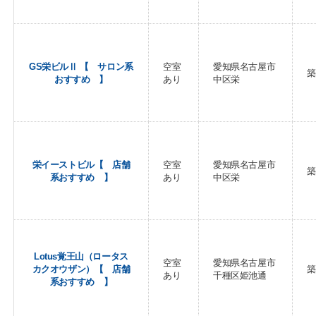
GS栄ビルⅡ 【 サロン系
空室
愛知県名古屋市
築
おすすめ 】
あり
中区栄
栄イーストビル【 店舗
空室
愛知県名古屋市
築
系おすすめ 】
あり
中区栄
Lotus覚王山（ロータス
空室
愛知県名古屋市
カクオウザン）【 店舗
築
あり
千種区姫池通
系おすすめ 】