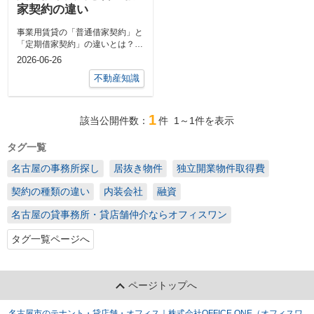
家契約の違い
事業用賃貸の「普通借家契約」と
「定期借家契約」の違いとは？店
舗や事務所を借りるとき、賃料や
2026-06-26
立地ばかり...
不動産知識
1
該当公開件数：
件
1～1
件を表示
タグ一覧
名古屋の事務所探し
居抜き物件
独立開業物件取得費
契約の種類の違い
内装会社
融資
名古屋の貸事務所・貸店舗仲介ならオフィスワン
タグ一覧ページへ
ページトップへ
名古屋市のテナント・貸店舗・オフィス｜株式会社OFFICE ONE（オフィスワ