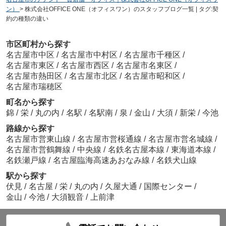
ン）
>
株式会社OFFICE ONE（オフィスワン）のスタッフブログ一覧 | タグ:契
約の種類の違い
市区町村から探す
名古屋市中区
/
名古屋市中村区
/
名古屋市千種区
/
名古屋市東区
/
名古屋市西区
/
名古屋市名東区
/
名古屋市熱田区
/
名古屋市北区
/
名古屋市昭和区
/
名古屋市瑞穂区
町名から探す
錦
/
栄
/
丸の内
/
名駅
/
名駅南
/
泉
/
金山
/
大須
/
新栄
/
今池
路線から探す
名古屋市営東山線
/
名古屋市営桜通線
/
名古屋市営名城線
/
名古屋市営鶴舞線
/
中央線
/
名鉄名古屋本線
/
東海道本線
/
名鉄瀬戸線
/
名古屋臨海高速あおなみ線
/
名鉄犬山線
駅から探す
伏見
/
名古屋
/
栄
/
丸の内
/
久屋大通
/
国際センター
/
金山
/
今池
/
大須観音
/
上前津