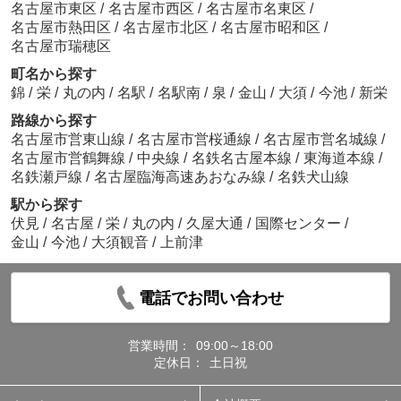
名古屋市東区
/
名古屋市西区
/
名古屋市名東区
/
名古屋市熱田区
/
名古屋市北区
/
名古屋市昭和区
/
名古屋市瑞穂区
町名から探す
錦
/
栄
/
丸の内
/
名駅
/
名駅南
/
泉
/
金山
/
大須
/
今池
/
新栄
路線から探す
名古屋市営東山線
/
名古屋市営桜通線
/
名古屋市営名城線
/
名古屋市営鶴舞線
/
中央線
/
名鉄名古屋本線
/
東海道本線
/
名鉄瀬戸線
/
名古屋臨海高速あおなみ線
/
名鉄犬山線
駅から探す
伏見
/
名古屋
/
栄
/
丸の内
/
久屋大通
/
国際センター
/
金山
/
今池
/
大須観音
/
上前津
電話でお問い合わせ
営業時間：
09:00～18:00
定休日：
土日祝