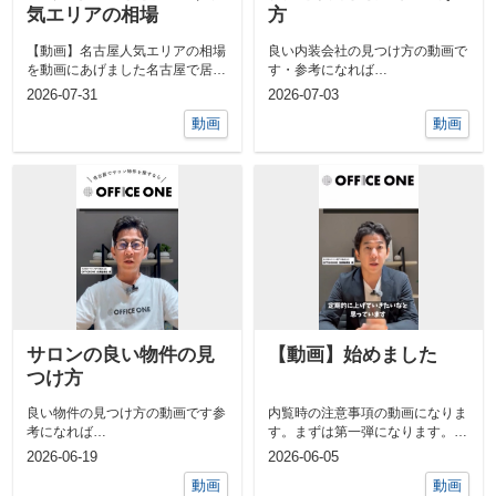
気エリアの相場
方
【動画】名古屋人気エリアの相場
良い内装会社の見つけ方の動画で
を動画にあげました名古屋で居抜
す・参考になれば
(^^♪https://www.instagram.c...
き物件・事務所・店舗・オフィス
2026-07-31
2026-07-03
をお探しな...
動画
動画
サロンの良い物件の見
【動画】始めました
つけ方
良い物件の見つけ方の動画です参
内覧時の注意事項の動画になりま
考になれば
す。まずは第一弾になります。
(^^♪https://www.instagram.com/...
https://www.instagram...
2026-06-19
2026-06-05
動画
動画